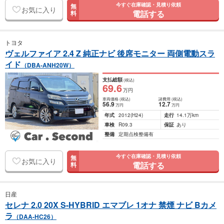
今すぐ在庫確認・見積り依頼
無
お気に入り
電話する
料
トヨタ
ヴェルファイア 2.4 Z 純正ナビ 後席モニター 両側電動スラ
イド
（DBA-ANH20W）
支払総額
(税込)
69
.6
万円
車両価格
(税込)
諸費用
(税込)
56
.9
12
.7
万円
万円
年式
2012
(H24)
走行
14.1万km
車検
R09.3
保証
あり
整備
定期点検整備有
今すぐ在庫確認・見積り依頼
無
お気に入り
電話する
料
日産
セレナ 2.0 20X S-HYBRID エマブレ 1オナ 禁煙 ナビ Bカメ
ラ
（DAA-HC26）