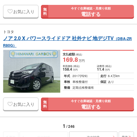
今すぐ在庫確認・見積り依頼
無
お気に入り
電話する
料
トヨタ
ノア 2.0 X パワースライドドア 社外ナビ 地デジTV
（DBA-ZR
R80G）
支払総額
(税込)
169
.8
万円
車両価格
(税込)
諸費用
(税込)
158
.4
11
.4
万円
万円
年式
2017
(H29)
走行
6.4万km
車検
車検整備付
保証
あり
整備
定期点検整備有
今すぐ在庫確認・見積り依頼
無
お気に入り
電話する
料
1
/ 246
最初
前の30件
次の30件
最後