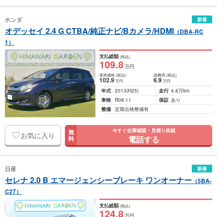
ホンダ
新着
オデッセイ 2.4 G CTBA/純正ナビ/Bカメラ/HDMI
（DBA-RC
1）
支払総額
(税込)
109
.8
万円
車両価格
(税込)
諸費用
(税込)
102
.9
6
.9
万円
万円
年式
2013
(H25)
走行
4.8万km
車検
R08.11
保証
あり
整備
定期点検整備有
今すぐ在庫確認・見積り依頼
無
お気に入り
電話する
料
日産
新着
セレナ 2.0 B エマージェンシーブレーキ ワンオーナー
（5BA-
C27）
支払総額
(税込)
124
.8
万円