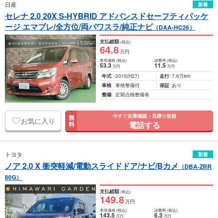
日産
新着
セレナ 2.0 20X S-HYBRID アドバンスドセーフティパッケ
ージ エマブレ/全方位/両パワスラ/純正ナビ
（DAA-HC26）
支払総額
(税込)
64
.8
万円
車両価格
(税込)
諸費用
(税込)
53
.3
11
.5
万円
万円
年式
2015
(H27)
走行
7.6万km
車検
車検整備付
保証
あり
整備
定期点検整備有
今すぐ在庫確認・見積り依頼
無
お気に入り
電話する
料
トヨタ
新着
ノア 2.0 X 衝突軽減/電動スライドドア/ナビ/Bカメ
（DBA-ZRR
80G）
支払総額
(税込)
149
.8
万円
車両価格
(税込)
諸費用
(税込)
143
.5
6
.3
万円
万円