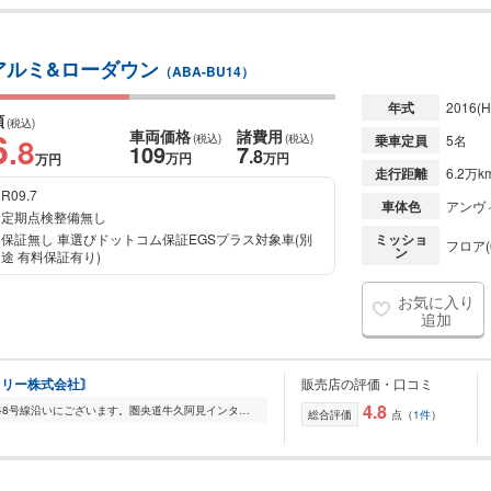
アルミ&ローダウン
（ABA-BU14）
年式
2016
(H
額
(税込)
6
車両価格
諸費用
.8
(税込)
(税込)
乗車定員
5名
109
7
.8
万円
万円
万円
走行距離
6.2万k
R09.7
車体色
アンヴィ
定期点検整備無し
保証無し 車選びドットコム保証EGSプラス対象車(別
ミッショ
フロア(
ン
途 有料保証有り)
お気に入り
追加
トリー株式会社〙
販売店の評価・口コミ
4.8
マディカーズ牛久買取センターは県道48号線沿いにございます。圏央道牛久阿見インターから龍ヶ崎方面に出て道なりに6㎞の位置にございます。おおきな落花生の看板がある...
総合評価
点（
1件
）