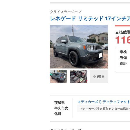
クライスラージープ
レネゲード リミテッド 17インチ
支払総
11
車検
整備
保証
90
全
枚
マディカーズ 〘ディティファク
茨城県
牛久市女
化町
クライスラージープ