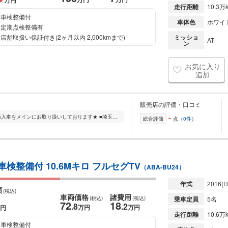
万円
走行距離
10.3万
車検整備付
車体色
ホワイ
定期点検整備有
店舗取扱い保証付き(2ヶ月以内 2,000kmまで)
ミッショ
AT
ン
お気に入り
追加
販売店の評価・口コミ
-
★株式会社LYNXは品質にこだわった輸入車をメインにお取り扱いしております★ ■埼玉県幸手市国道4号線沿いにございます■ ☆販売だけでなく、買い取りも実施しております!...
総合評価
点（
0件
）
検整備付 10.6Mキロ フルセグTV
（ABA-BU24）
年式
2016
(H
額
(税込)
車両価格
諸費用
(税込)
(税込)
乗車定員
5名
72
18
.8
.2
万円
万円
円
走行距離
10.6万
車検整備付