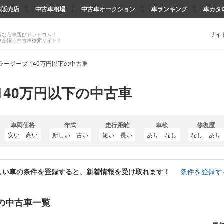
車販売店
中古車相場
中古車オークション
車ランキング
車カタ
サイ
報なら車選びドットコム！
車が揃う中古車検索サイト！
ラージープ 140万円以下の中古車
140万円以下の中古車
車両価格
年式
走行距離
車検
修復歴
安い
高い
新しい
古い
短い
長い
あり
なし
なし
あり
しい車の条件を登録すると、新着情報を受け取れます！
条件を登録す
下の中古車一覧