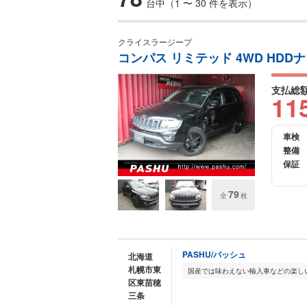
台中（1 〜 30 件を表示）
クライスラージープ
コンパス リミテッド 4WD HD
支払総
11
車検
整備
保証
79
全
枚
PASHU/パッシュ
北海道
札幌市東
区東苗穂
三条