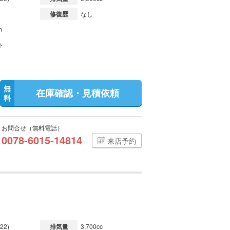
修復歴
なし
m
ト
無
在庫確認・見積依頼
料
お問合せ（無料電話）
0078-6015-14814
来店予約
22)
排気量
3,700cc