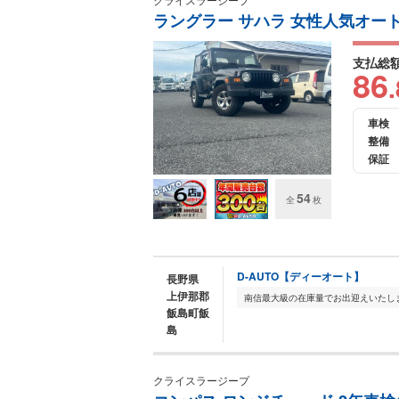
ラングラー サハラ 女性人気オー
支払総
86
.
車検
整備
保証
54
全
枚
D-AUTO【ディーオート】
長野県
上伊那郡
飯島町飯
島
クライスラージープ