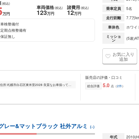
額
(税込)
5
車両価格
諸費用
(税込)
(税込)
乗車定員
5名
123
12
万円
万円
万円
走行距離
7.7万k
車検整備付
車体色
ホワイ
定期点検整備有
保証無し
ミッショ
(5速)AT
ン
お気に入り
追加
販売店の評価・口コミ
5.0
6月29日～白石東米里へ移転しました! 住所:札幌市白石区東米里2028 良質なお車揃っております!車購入はペイフォワードにお任せください! 現車を確認して頂ければ、車...
総合評価
点（
2件
）
装グレー&マットブラック 社外アルミ
（-）
年式
2010
(H