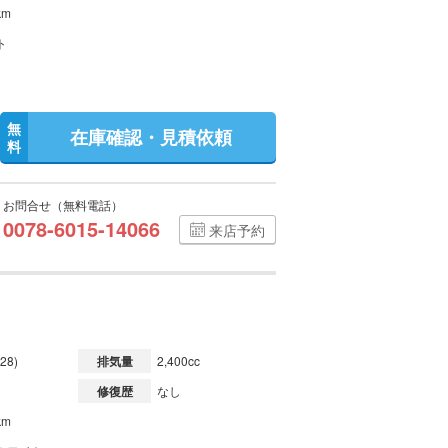
km
ト
無
在庫確認・見積依頼
料
お問合せ（無料電話）
0078-6015-14066
来店予約
28)
排気量
2,400cc
修復歴
なし
km