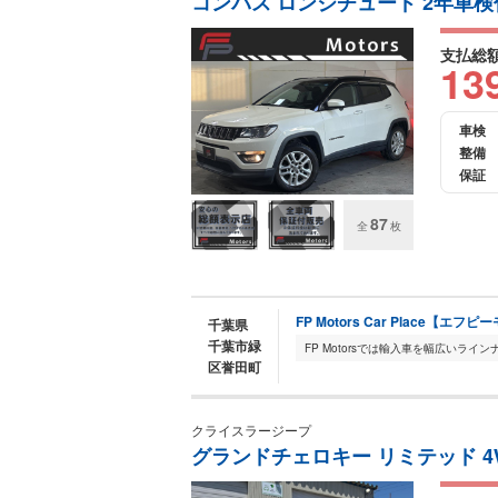
コンパス ロンジチュード 2年車検付
支払総
13
車検
整備
保証
87
全
枚
FP Motors Car Place【
千葉県
千葉市緑
区誉田町
クライスラージープ
グランドチェロキー リミテッド 4