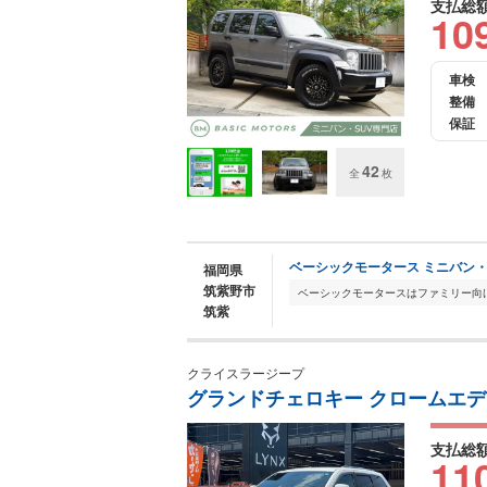
支払総
10
車検
整備
保証
42
全
枚
ベーシックモータース ミニバン・
福岡県
筑紫野市
筑紫
クライスラージープ
グランドチェロキー クロームエディ
支払総
11