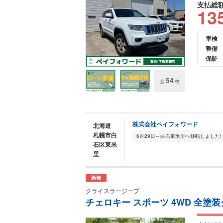
支払総
13
車検
整備
保証
54
全
枚
株式会社ペイフォワード
北海道
札幌市白
石区東米
里
新着
クライスラージープ
チェロキー スポーツ 4WD 全塗