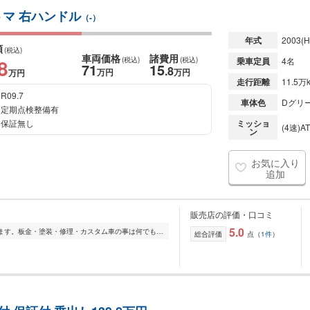
トマ 右ハンドル
（-）
年式
2003
(H
額
(税込)
車両価格
諸費用
8
(税込)
(税込)
乗車定員
4名
71
15
.8
万円
万円
万円
走行距離
11.5万
R09.7
車体色
Dグリ
定期点検整備有
保証無し
ミッショ
(4速)AT
ン
お気に入り
追加
販売店の評価・口コミ
5.0
南信最大級の在庫量でお出迎えいたします。板金・塗装・修理・カスタム車の事は何でもやります! タイヤ販売もお任せください! ★オープン記念セール中★ 全車新規オープ...
総合評価
点（
1件
）