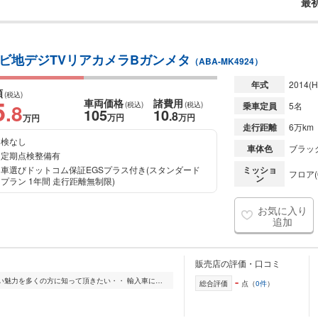
最
Dナビ地デジTVリアカメラBガンメタ
（ABA-MK4924）
年式
2014
(H
額
(税込)
5
車両価格
諸費用
.8
(税込)
(税込)
乗車定員
5名
105
10
.8
万円
万円
万円
走行距離
6万km
検なし
車体色
ブラッ
定期点検整備有
車選びドットコム保証EGSプラス付き(スタンダード
ミッショ
フロア(
ン
プラン 1年間 走行距離無制限)
お気に入り
追加
販売店の評価・口コミ
-
国産では味わえない輸入車などの楽しい魅力を多くの方に知って頂きたい・・ 輸入車に限らず車は個性的です。良い車を熟成させるのもいいですが、パーツを組み合わせて...
総合評価
点（
0件
）