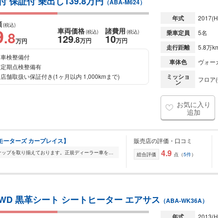
 保証付 乗出し139.8万円
（ABA-M624）
年式
2017
(H
額
(税込)
9
車両価格
諸費用
.8
(税込)
(税込)
乗車定員
5名
129
10
.8
万円
万円
万円
走行距離
5.8万k
車検整備付
車体色
ヴォー
定期点検整備有
店舗取扱い保証付き(1ヶ月以内 1,000kmまで)
ミッショ
フロア(
ン
お気に入り
追加
エフピーモーターズ カープレイス】
販売店の評価・口コミ
4.9
FP Motorsでは輸入車を幅広いラインナップを取り揃えております。正規ディーラー車を全車室内展示をしておりますので、メンテナンスの行き届いた展示車をごゆっくりご覧...
総合評価
点（
5件
）
WD 黒革シート シートヒーター エアサス
（ABA-WK36A）
年式
2013
(H