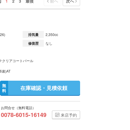
初
1
2
3
最後
前へ
次へ
26)
排気量
2,350cc
修復歴
なし
ククリアコートパール
6速)AT
無
在庫確認・見積依頼
料
お問合せ（無料電話）
0078-6015-16149
来店予約