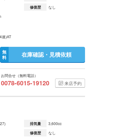
修復歴
なし
m
4速)AT
無
在庫確認・見積依頼
料
お問合せ（無料電話）
0078-6015-19120
来店予約
27)
排気量
3,600cc
修復歴
なし