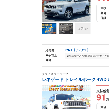
車検
整備
保証
71
全
枚
LYNX【リンクス】
埼玉県
幸手市上
高野
クライスラージープ
レネゲード トレイルホーク 4WD 車
支払総
91
万
車検