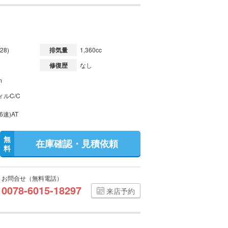
28)
排気量
1,360cc
修復歴
なし
m
ルC/C
6速)AT
無
在庫確認・見積依頼
料
お問合せ（無料電話）
0078-6015-18297
来店予約