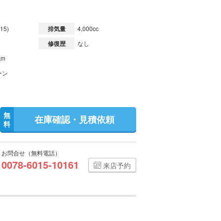
15)
排気量
4,000cc
修復歴
なし
km
ーン
無
在庫確認・見積依頼
料
お問合せ（無料電話）
0078-6015-10161
来店予約