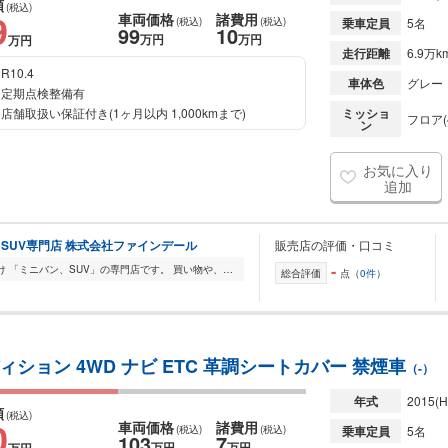
額
(税込)
9
車両価格
諸費用
(税込)
(税込)
乗車定員
5名
99
10
万円
万円
万円
走行距離
6.9万k
R10.4
車体色
グレー
定期点検整備有
店舗取扱い保証付き(1ヶ月以内 1,000kmまで)
ミッショ
フロア(
ン
お気に入り
追加
SUV専門店 株式会社ファインデール
販売店の評価・口コミ
-
ベーシックモータースはファミリー向け 「ミニバン、SUV」の専門店です。 買い物や、お子様の送り迎え、週末のお出かけに日々使う車を ただの移動手段ではなく、もっと...
総合評価
点（
0件
）
ション 4WD ナビ ETC 革調シートカバー 禁煙車
（-）
年式
2015
(H
額
(税込)
0
車両価格
諸費用
(税込)
(税込)
乗車定員
5名
103
7
万円
万円