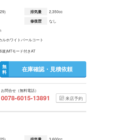
29)
排気量
2,350cc
修復歴
なし
m
カルホワイトパールコート
6速)MTモード付きAT
無
在庫確認・見積依頼
料
お問合せ（無料電話）
0078-6015-13891
来店予約
25)
排気量
3,600cc