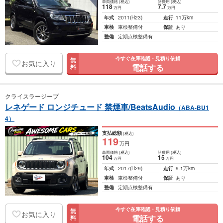
車両価格
(税込)
諸費用
(税込)
118
7
.7
万円
万円
年式
2011
(H23)
走行
11万km
車検
車検整備付
保証
あり
整備
定期点検整備有
今すぐ在庫確認・見積り依頼
無
お気に入り
電話する
料
クライスラージープ
レネゲード ロンジチュード 禁煙車/BeatsAudio
（ABA-BU1
4）
支払総額
(税込)
119
万円
車両価格
(税込)
諸費用
(税込)
104
15
万円
万円
年式
2017
(H29)
走行
9.1万km
車検
車検整備付
保証
あり
整備
定期点検整備有
今すぐ在庫確認・見積り依頼
無
お気に入り
電話する
料