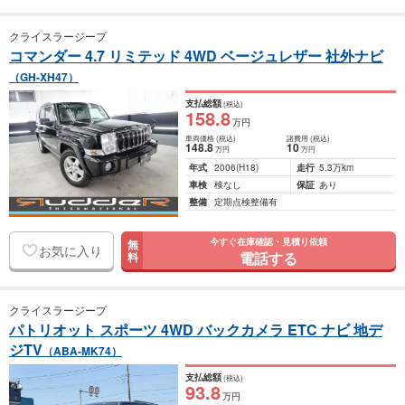
クライスラージープ
コマンダー 4.7 リミテッド 4WD ベージュレザー 社外ナビ
（GH-XH47）
支払総額
(税込)
158
.8
万円
車両価格
(税込)
諸費用
(税込)
148
.8
10
万円
万円
年式
2006
(H18)
走行
5.3万km
車検
検なし
保証
あり
整備
定期点検整備有
今すぐ在庫確認・見積り依頼
無
お気に入り
電話する
料
クライスラージープ
パトリオット スポーツ 4WD バックカメラ ETC ナビ 地デ
ジTV
（ABA-MK74）
支払総額
(税込)
93
.8
万円