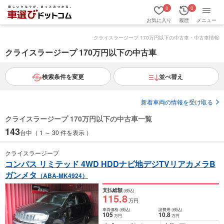
0
0
お気に入り
履歴
メニュー
クライスラージープ 170万円以下の中古車・中古車情報
クライスラージープ 170万円以下の中古車
検索条件を変更
並べ替え
新着車両の情報を受け取る
クライスラージープ 170万円以下の中古車一覧
143
台中（ 1 ～ 30 件を表示 ）
クライスラージープ
コンパス リミテッド 4WD HDDナビ地デジTVリアカメラB
ガンメタ
（ABA-MK4924）
支払総額
(税込)
115
.8
万円
車両価格
(税込)
諸費用
(税込)
105
10
.8
万円
万円