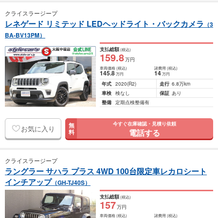
クライスラージープ
レネゲード リミテッド LEDヘッドライト・バックカメラ
（3
BA-BV13PM）
支払総額
(税込)
159
.8
万円
車両価格
(税込)
諸費用
(税込)
145
.8
14
万円
万円
年式
2020
(R2)
走行
6.8万km
車検
検なし
保証
あり
整備
定期点検整備有
今すぐ在庫確認・見積り依頼
無
お気に入り
電話する
料
クライスラージープ
ラングラー サハラ プラス 4WD 100台限定車レカロシート
インチアップ
（GH-TJ40S）
支払総額
(税込)
157
万円
車両価格
(税込)
諸費用
(税込)