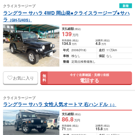
クライスラージープ
新着
ラングラー サハラ 4WD 岡山発●クライスラージープ●サハ
ラ
（GH-TJ40S）
支払総額
(税込)
139
万円
車両価格
(税込)
諸費用
(税込)
134
.5
4
.5
万円
万円
年式
2006
(H18)
走行
11万km
車検
検なし
保証
なし
整備
定期点検整備無し
今すぐ在庫確認・見積り依頼
無
お気に入り
電話する
料
クライスラージープ
ラングラー サハラ 女性人気オートマ 右ハンドル
（-）
支払総額
(税込)
86
.8
万円
車両価格
(税込)
諸費用
(税込)
71
15
.8
万円
万円