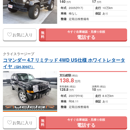
140
17
万円
万円
年式
2005
(H17)
走行
10万km
車検
検なし
保証
あり
整備
定期点検整備有
今すぐ在庫確認・見積り依頼
無
お気に入り
電話する
料
クライスラージープ
コマンダー 4.7 リミテッド 4WD US仕様 ホワイトレタータ
イヤ
（GH-XH47）
支払総額
(税込)
138
.8
万円
車両価格
(税込)
諸費用
(税込)
128
.8
10
万円
万円
年式
2007
(H19)
走行
8.9万km
車検
R08.11
保証
あり
整備
定期点検整備有
今すぐ在庫確認・見積り依頼
無
お気に入り
電話する
料