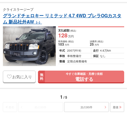
クライスラージープ
グランドチェロキー リミテッド 4.7 4WD ブレラOGカスタ
ム 新品社外AW
（-）
支払総額
(税込)
128
万円
車両価格
(税込)
諸費用
(税込)
103
25
万円
万円
年式
2007
(H19)
走行
4.6万km
車検
車検整備付
保証
なし
整備
定期点検整備有
今すぐ在庫確認・見積り依頼
無
お気に入り
電話する
料
1
/ 5
最初
前の30件
次の30件
最後