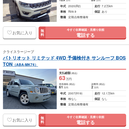
万円
万円
年式
2020
(R2)
走行
7.2万km
車検
R09.9
保証
あり
整備
定期点検整備有
今すぐ在庫確認・見積り依頼
無
お気に入り
電話する
料
クライスラージープ
パトリオット リミテッド 4WD 予備検付き サンルーフ BOS
TON
（ABA-MK74）
支払総額
(税込)
63
万円
車両価格
(税込)
諸費用
(税込)
61
2
万円
万円
年式
2007
(H19)
走行
12.1万km
車検
検なし
保証
なし
整備
定期点検整備有
今すぐ在庫確認・見積り依頼
無
お気に入り
電話する
料