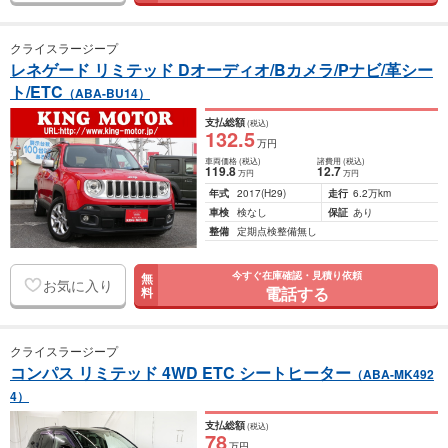
クライスラージープ
レネゲード リミテッド Dオーディオ/Bカメラ/Pナビ/革シー
ト/ETC
（ABA-BU14）
支払総額
(税込)
132
.5
万円
車両価格
(税込)
諸費用
(税込)
119
.8
12
.7
万円
万円
年式
2017
(H29)
走行
6.2万km
車検
検なし
保証
あり
整備
定期点検整備無し
今すぐ在庫確認・見積り依頼
無
お気に入り
電話する
料
クライスラージープ
コンパス リミテッド 4WD ETC シートヒーター
（ABA-MK492
4）
支払総額
(税込)
78
万円