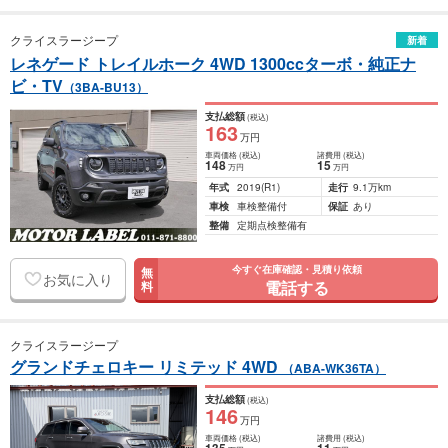
クライスラージープ
新着
レネゲード トレイルホーク 4WD 1300ccターボ・純正ナ
ビ・TV
（3BA-BU13）
支払総額
(税込)
163
万円
車両価格
(税込)
諸費用
(税込)
148
15
万円
万円
年式
2019
(R1)
走行
9.1万km
車検
車検整備付
保証
あり
整備
定期点検整備有
今すぐ在庫確認・見積り依頼
無
お気に入り
電話する
料
クライスラージープ
グランドチェロキー リミテッド 4WD
（ABA-WK36TA）
支払総額
(税込)
146
万円
車両価格
(税込)
諸費用
(税込)