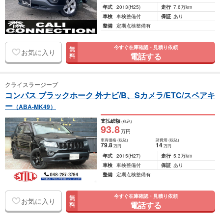
年式
2013
(H25)
走行
7.6万km
車検
車検整備付
保証
あり
整備
定期点検整備有
今すぐ在庫確認・見積り依頼
無
お気に入り
電話する
料
クライスラージープ
コンパス ブラックホーク 外ナビ/B、Sカメラ/ETC/スペアキ
ー
（ABA-MK49）
支払総額
(税込)
93
.8
万円
車両価格
(税込)
諸費用
(税込)
79
.8
14
万円
万円
年式
2015
(H27)
走行
5.3万km
車検
車検整備付
保証
あり
整備
定期点検整備有
今すぐ在庫確認・見積り依頼
無
お気に入り
電話する
料