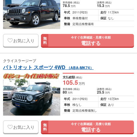
車両価格
(税込)
諸費用
(税込)
78
.5
15
.3
万円
万円
年式
2011
(H23)
走行
11万km
車検
車検整備付
保証
なし
整備
定期点検整備有
今すぐ在庫確認・見積り依頼
無
お気に入り
電話する
料
クライスラージープ
パトリオット スポーツ 4WD
（ABA-MK74）
支払総額
(税込)
105
.5
万円
車両価格
(税込)
諸費用
(税込)
80
25
.5
万円
万円
年式
2011
(H23)
走行
13万km
車検
検なし
保証
あり
整備
定期点検整備無し
今すぐ在庫確認・見積り依頼
無
お気に入り
電話する
料