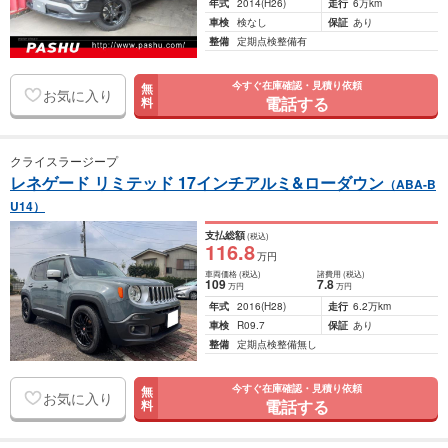
年式
2014
(H26)
走行
6万km
車検
検なし
保証
あり
整備
定期点検整備有
今すぐ在庫確認・見積り依頼
無
お気に入り
電話する
料
クライスラージープ
レネゲード リミテッド 17インチアルミ&ローダウン
（ABA-B
U14）
支払総額
(税込)
116
.8
万円
車両価格
(税込)
諸費用
(税込)
109
7
.8
万円
万円
年式
2016
(H28)
走行
6.2万km
車検
R09.7
保証
あり
整備
定期点検整備無し
今すぐ在庫確認・見積り依頼
無
お気に入り
電話する
料