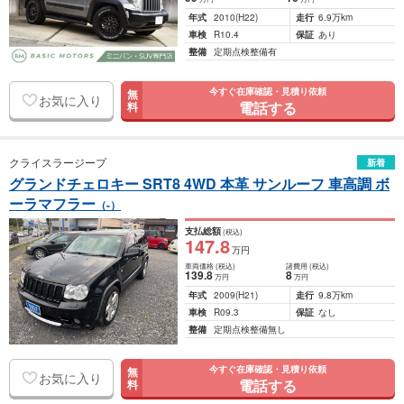
年式
2010
(H22)
走行
6.9万km
車検
R10.4
保証
あり
整備
定期点検整備有
今すぐ在庫確認・見積り依頼
無
お気に入り
電話する
料
クライスラージープ
新着
グランドチェロキー SRT8 4WD 本革 サンルーフ 車高調 ボ
ーラマフラー
（-）
支払総額
(税込)
147
.8
万円
車両価格
(税込)
諸費用
(税込)
139
.8
8
万円
万円
年式
2009
(H21)
走行
9.8万km
車検
R09.3
保証
なし
整備
定期点検整備無し
今すぐ在庫確認・見積り依頼
無
お気に入り
電話する
料