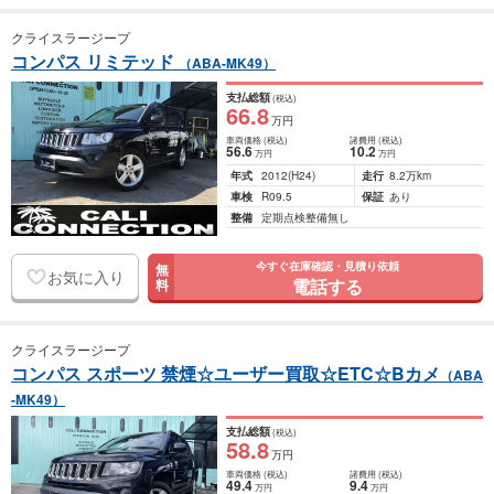
クライスラージープ
コンパス リミテッド
（ABA-MK49）
支払総額
(税込)
66
.8
万円
車両価格
(税込)
諸費用
(税込)
56
.6
10
.2
万円
万円
年式
2012
(H24)
走行
8.2万km
車検
R09.5
保証
あり
整備
定期点検整備無し
今すぐ在庫確認・見積り依頼
無
お気に入り
電話する
料
クライスラージープ
コンパス スポーツ 禁煙☆ユーザー買取☆ETC☆Bカメ
（ABA
-MK49）
支払総額
(税込)
58
.8
万円
車両価格
(税込)
諸費用
(税込)
49
.4
9
.4
万円
万円