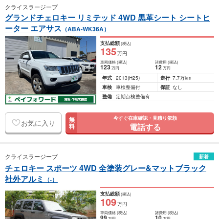
クライスラージープ
グランドチェロキー リミテッド 4WD 黒革シート シートヒ
ーター エアサス
（ABA-WK36A）
支払総額
(税込)
135
万円
車両価格
(税込)
諸費用
(税込)
123
12
万円
万円
年式
2013
(H25)
走行
7.7万km
車検
車検整備付
保証
なし
整備
定期点検整備有
今すぐ在庫確認・見積り依頼
無
お気に入り
電話する
料
クライスラージープ
新着
チェロキー スポーツ 4WD 全塗装グレー&マットブラック
社外アルミ
（-）
支払総額
(税込)
109
万円
車両価格
(税込)
諸費用
(税込)
99
10
万円
万円