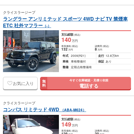
クライスラージープ
ラングラー アンリミテッド スポーツ 4WD ナビ TV 禁煙車
ETC 社外マフラー
（-）
支払総額
(税込)
140
万円
車両価格
(税込)
諸費用
(税込)
132
8
万円
万円
年式
2009
(H21)
走行
12.8万km
車検
車検整備付
保証
あり
整備
定期点検整備有
今すぐ在庫確認・見積り依頼
無
お気に入り
電話する
料
クライスラージープ
コンパス リミテッド 4WD
（ABA-M624）
支払総額
(税込)
149
万円
車両価格
(税込)
諸費用
(税込)
129
20