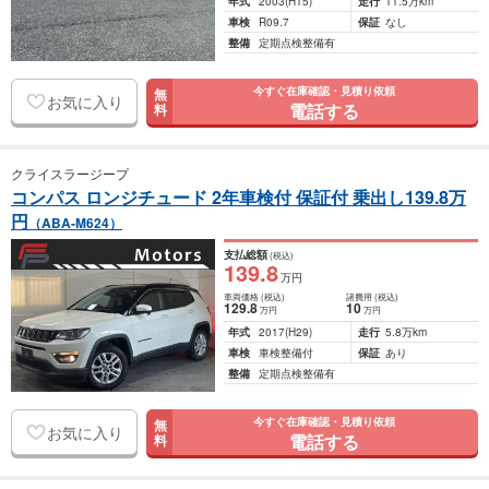
年式
2003
(H15)
走行
11.5万km
車検
R09.7
保証
なし
整備
定期点検整備有
今すぐ在庫確認・見積り依頼
無
お気に入り
電話する
料
クライスラージープ
コンパス ロンジチュード 2年車検付 保証付 乗出し139.8万
円
（ABA-M624）
支払総額
(税込)
139
.8
万円
車両価格
(税込)
諸費用
(税込)
129
.8
10
万円
万円
年式
2017
(H29)
走行
5.8万km
車検
車検整備付
保証
あり
整備
定期点検整備有
今すぐ在庫確認・見積り依頼
無
お気に入り
電話する
料