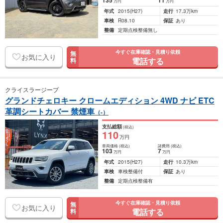
135
11
万円
万円
年式
2015
(H27)
走行
17.3万km
車検
R08.10
保証
あり
整備
定期点検整備無し
今すぐ在庫確認・見積り依頼
無
お気に入り
電話する
料
クライスラージープ
グランドチェロキー クロームエディション 4WD ナビ ETC
革調シートカバー 禁煙車
（-）
支払総額
(税込)
110
万円
車両価格
(税込)
諸費用
(税込)
103
7
万円
万円
年式
2015
(H27)
走行
10.3万km
車検
車検整備付
保証
あり
整備
定期点検整備有
今すぐ在庫確認・見積り依頼
無
お気に入り
電話する
料