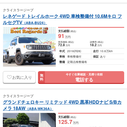
クライスラージープ
レネゲード トレイルホーク 4WD 車検整備付 10.6Mキロ フ
ルセグTV
（ABA-BU24）
支払総額
(税込)
91
万円
車両価格
(税込)
諸費用
(税込)
72
.8
18
.2
万円
万円
年式
2016
(H28)
走行
10.6万km
車検
車検整備付
保証
あり
整備
定期点検整備有
今すぐ在庫確認・見積り依頼
無
お気に入り
電話する
料
クライスラージープ
グランドチェロキー リミテッド 4WD 黒革HDDナビ S/Bカ
メラ 18AW
（ABA-WK36A）
支払総額
(税込)
125
.7
万円