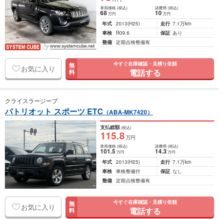
車両価格
(税込)
諸費用
(税込)
68
10
万円
万円
年式
2013
(H25)
走行
7.1万km
車検
R09.6
保証
あり
整備
定期点検整備有
今すぐ在庫確認・見積り依頼
無
お気に入り
電話する
料
クライスラージープ
パトリオット スポーツ ETC
（ABA-MK7420）
支払総額
(税込)
115
.8
万円
車両価格
(税込)
諸費用
(税込)
101
.5
14
.3
万円
万円
年式
2013
(H25)
走行
7.1万km
車検
車検整備付
保証
なし
整備
定期点検整備有
今すぐ在庫確認・見積り依頼
無
お気に入り
電話する
料