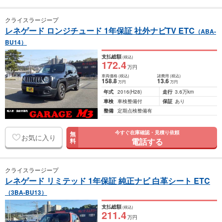
クライスラージープ
レネゲード ロンジチュード 1年保証 社外ナビTV ETC
（ABA-
BU14）
支払総額
(税込)
172
.4
万円
車両価格
(税込)
諸費用
(税込)
158
.8
13
.6
万円
万円
年式
2016
(H28)
走行
3.6万km
車検
車検整備付
保証
あり
整備
定期点検整備有
今すぐ在庫確認・見積り依頼
無
お気に入り
電話する
料
クライスラージープ
レネゲード リミテッド 1年保証 純正ナビ 白革シート ETC
（3BA-BU13）
支払総額
(税込)
211
.4
万円