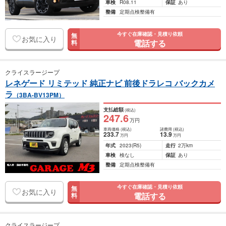
車検
R08.11
保証
あり
整備
定期点検整備有
今すぐ在庫確認・見積り依頼
無
お気に入り
電話する
料
クライスラージープ
レネゲード リミテッド 純正ナビ 前後ドラレコ バックカメ
ラ
（3BA-BV13PM）
支払総額
(税込)
247
.6
万円
車両価格
(税込)
諸費用
(税込)
233
.7
13
.9
万円
万円
年式
2023
(R5)
走行
2万km
車検
検なし
保証
あり
整備
定期点検整備有
今すぐ在庫確認・見積り依頼
無
お気に入り
電話する
料
クライスラージープ