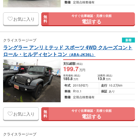
整備
定期点検整備有
今すぐ在庫確認・見積り依頼
無
お気に入り
電話する
料
クライスラージープ
新着
ラングラー アンリミテッド スポーツ 4WD クルーズコント
ロール・ヒルディセントコン
（ABA-JK36L）
支払総額
(税込)
199
.7
万円
車両価格
(税込)
諸費用
(税込)
185
.8
13
.9
万円
万円
年式
2015
(H27)
走行
10.2万km
車検
R10.1
保証
あり
整備
定期点検整備有
今すぐ在庫確認・見積り依頼
無
お気に入り
電話する
料
クライスラージープ