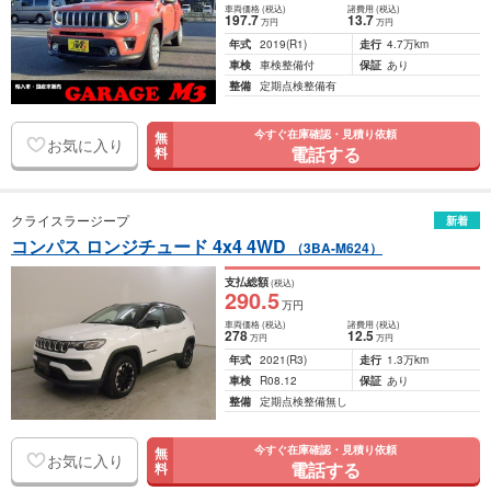
車両価格
(税込)
諸費用
(税込)
197
.7
13
.7
万円
万円
年式
2019
(R1)
走行
4.7万km
車検
車検整備付
保証
あり
整備
定期点検整備有
今すぐ在庫確認・見積り依頼
無
お気に入り
電話する
料
クライスラージープ
新着
コンパス ロンジチュード 4x4 4WD
（3BA-M624）
支払総額
(税込)
290
.5
万円
車両価格
(税込)
諸費用
(税込)
278
12
.5
万円
万円
年式
2021
(R3)
走行
1.3万km
車検
R08.12
保証
あり
整備
定期点検整備無し
今すぐ在庫確認・見積り依頼
無
お気に入り
電話する
料