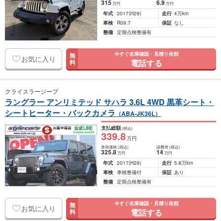
315
6
.9
万円
万円
年式
2017
(H29)
走行
4万km
車検
R09.7
保証
なし
整備
定期点検整備有
今すぐ在庫確認・見積り依頼
無
お気に入り
電話する
料
クライスラージープ
ラングラー アンリミテッド サハラ 3.6L 4WD 黒革シート・
シートヒーター・バックカメラ
（ABA-JK36L）
支払総額
(税込)
339
.8
万円
車両価格
(税込)
諸費用
(税込)
325
.8
14
万円
万円
年式
2017
(H29)
走行
5.8万km
車検
車検整備付
保証
あり
整備
定期点検整備有
今すぐ在庫確認・見積り依頼
無
お気に入り
電話する
料