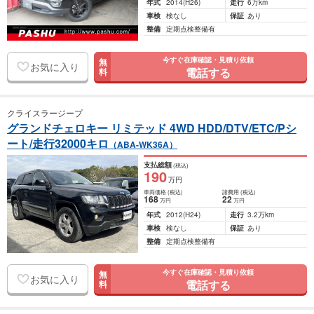
年式
2014
(H26)
走行
6万km
車検
検なし
保証
あり
整備
定期点検整備有
今すぐ在庫確認・見積り依頼
無
お気に入り
電話する
料
クライスラージープ
グランドチェロキー リミテッド 4WD HDD/DTV/ETC/Pシ
ート/走行32000キロ
（ABA-WK36A）
支払総額
(税込)
190
万円
車両価格
(税込)
諸費用
(税込)
168
22
万円
万円
年式
2012
(H24)
走行
3.2万km
車検
検なし
保証
あり
整備
定期点検整備有
今すぐ在庫確認・見積り依頼
無
お気に入り
電話する
料