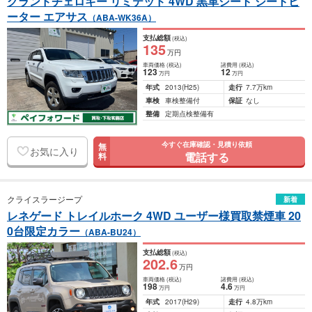
グランドチェロキー リミテッド 4WD 黒革シート シートヒ
ーター エアサス
（ABA-WK36A）
支払総額
(税込)
135
万円
車両価格
(税込)
諸費用
(税込)
123
12
万円
万円
年式
2013
(H25)
走行
7.7万km
車検
車検整備付
保証
なし
整備
定期点検整備有
今すぐ在庫確認・見積り依頼
無
お気に入り
電話する
料
クライスラージープ
新着
レネゲード トレイルホーク 4WD ユーザー様買取禁煙車 20
0台限定カラー
（ABA-BU24）
支払総額
(税込)
202
.6
万円
車両価格
(税込)
諸費用
(税込)
198
4
.6
万円
万円
年式
2017
(H29)
走行
4.8万km