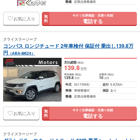
整備
定期点検整備有
今すぐ在庫確認・見積り依頼
無
お気に入り
電話する
料
クライスラージープ
コンパス ロンジチュード 2年車検付 保証付 乗出し139.8万
円
（ABA-M624）
支払総額
(税込)
139
.8
万円
車両価格
(税込)
諸費用
(税込)
129
.8
10
万円
万円
年式
2017
(H29)
走行
5.8万km
車検
車検整備付
保証
あり
整備
定期点検整備有
今すぐ在庫確認・見積り依頼
無
お気に入り
電話する
料
クライスラージープ