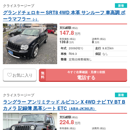
クライスラージープ
新着
グランドチェロキー SRT8 4WD 本革 サンルーフ 車高調 ボ
ーラマフラー
（-）
支払総額
(税込)
147
.8
万円
車両価格
(税込)
諸費用
(税込)
139
.8
8
万円
万円
年式
2009
(H21)
走行
9.8万km
車検
R09.3
保証
なし
整備
定期点検整備無し
今すぐ在庫確認・見積り依頼
無
お気に入り
電話する
料
クライスラージープ
新着
ラングラー アンリミテッド ルビコン X 4WD ナビ TV BT B
カメラ 記録簿 黒革シート ETC
（ABA-JK36LR）
支払総額
(税込)
224
.8
万円
車両価格
(税込)
諸費用
(税込)