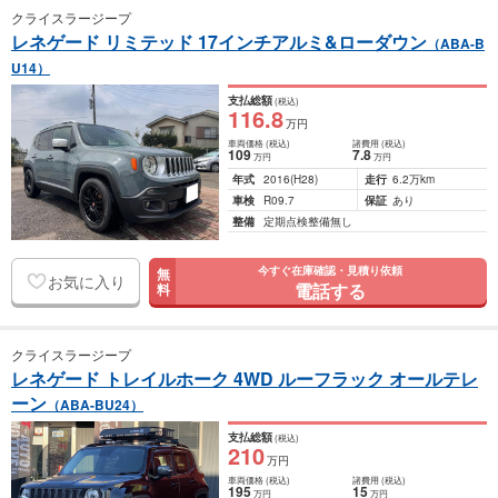
クライスラージープ
レネゲード リミテッド 17インチアルミ&ローダウン
（ABA-B
U14）
支払総額
(税込)
116
.8
万円
車両価格
(税込)
諸費用
(税込)
109
7
.8
万円
万円
年式
2016
(H28)
走行
6.2万km
車検
R09.7
保証
あり
整備
定期点検整備無し
今すぐ在庫確認・見積り依頼
無
お気に入り
電話する
料
クライスラージープ
レネゲード トレイルホーク 4WD ルーフラック オールテレ
ーン
（ABA-BU24）
支払総額
(税込)
210
万円
車両価格
(税込)
諸費用
(税込)
195
15
万円
万円