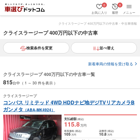
0
0
お気に入り
履歴
メニュー
クライスラージープ 400万円以下の中古車・中古車情報
クライスラージープ 400万円以下の中古車
検索条件を変更
並べ替え
新着車両の情報を受け取る
クライスラージープ 400万円以下の中古車一覧
815
台中（ 1 ～ 30 件を表示 ）
クライスラージープ
コンパス リミテッド 4WD HDDナビ地デジTVリアカメラB
ガンメタ
（ABA-MK4924）
支払総額
(税込)
115
.8
万円
車両価格
(税込)
諸費用
(税込)
105
10
.8
万円
万円