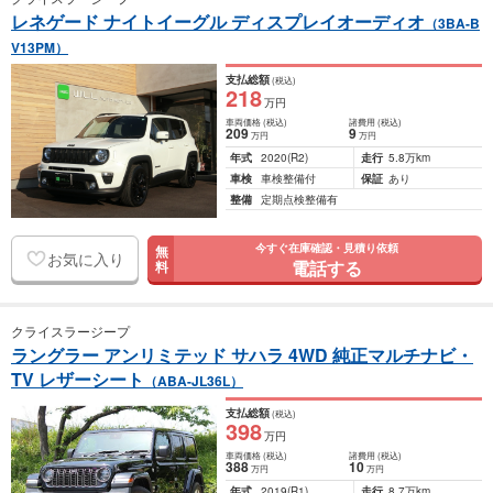
レネゲード ナイトイーグル ディスプレイオーディオ
（3BA-B
V13PM）
支払総額
(税込)
218
万円
車両価格
(税込)
諸費用
(税込)
209
9
万円
万円
年式
2020
(R2)
走行
5.8万km
車検
車検整備付
保証
あり
整備
定期点検整備有
今すぐ在庫確認・見積り依頼
無
お気に入り
電話する
料
クライスラージープ
ラングラー アンリミテッド サハラ 4WD 純正マルチナビ・
TV レザーシート
（ABA-JL36L）
支払総額
(税込)
398
万円
車両価格
(税込)
諸費用
(税込)
388
10
万円
万円
年式
2019
(R1)
走行
8.7万km