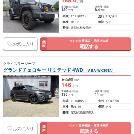
万円
車両価格
(税込)
諸費用
(税込)
180
8
.4
万円
万円
年式
2011
(H23)
走行
7.5万km
車検
R10.8
保証
なし
整備
定期点検整備有
今すぐ在庫確認・見積り依頼
無
お気に入り
電話する
料
クライスラージープ
グランドチェロキー リミテッド 4WD
（ABA-WK36TA）
支払総額
(税込)
146
万円
車両価格
(税込)
諸費用
(税込)
135
11
万円
万円
年式
2015
(H27)
走行
17.3万km
車検
R08.10
保証
あり
整備
定期点検整備無し
今すぐ在庫確認・見積り依頼
無
お気に入り
電話する
料