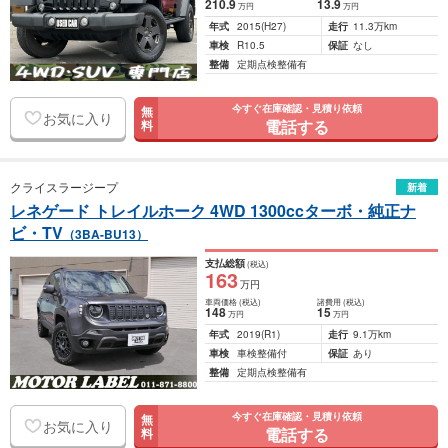
210
.9
13
.9
万円
万円
年式
2015
(H27)
走行
11.3万km
車検
R10.5
保証
なし
整備
定期点検整備有
今すぐ在庫確認・見積り依頼
無
お気に入り
電話する
料
クライスラージープ
新着
レネゲード トレイルホーク 4WD 1300ccターボ・純正ナ
ビ・TV
（3BA-BU13）
支払総額
(税込)
163
万円
車両価格
(税込)
諸費用
(税込)
148
15
万円
万円
年式
2019
(R1)
走行
9.1万km
車検
車検整備付
保証
あり
整備
定期点検整備有
今すぐ在庫確認・見積り依頼
無
お気に入り
電話する
料