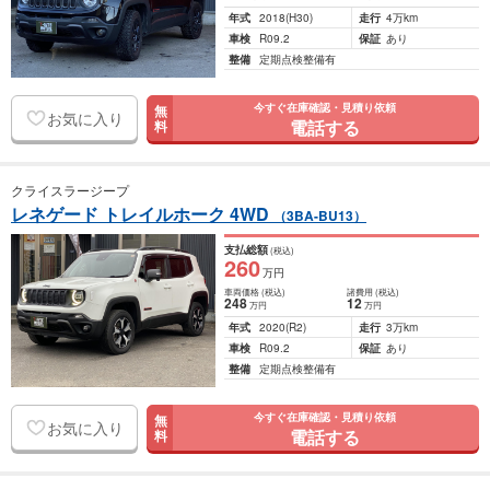
年式
2018
(H30)
走行
4万km
車検
R09.2
保証
あり
整備
定期点検整備有
今すぐ在庫確認・見積り依頼
無
お気に入り
電話する
料
クライスラージープ
レネゲード トレイルホーク 4WD
（3BA-BU13）
支払総額
(税込)
260
万円
車両価格
(税込)
諸費用
(税込)
248
12
万円
万円
年式
2020
(R2)
走行
3万km
車検
R09.2
保証
あり
整備
定期点検整備有
今すぐ在庫確認・見積り依頼
無
お気に入り
電話する
料