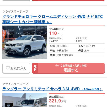
クライスラージープ
グランドチェロキー クロームエディション 4WD ナビ ETC
革調シートカバー 禁煙車
（-）
支払総額
(税込)
110
万円
車両価格
(税込)
諸費用
(税込)
103
7
万円
万円
年式
2015
(H27)
走行
10.3万km
車検
車検整備付
保証
あり
整備
定期点検整備有
今すぐ在庫確認・見積り依頼
無
お気に入り
電話する
料
クライスラージープ
ラングラー アンリミテッド サハラ 3.6L 4WD
（ABA-JK36L）
支払総額
(税込)
321
.9
万円
車両価格
(税込)
諸費用
(税込)