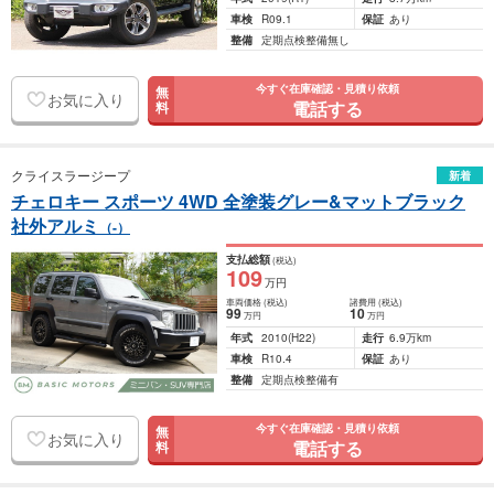
車検
R09.1
保証
あり
整備
定期点検整備無し
今すぐ在庫確認・見積り依頼
無
お気に入り
電話する
料
クライスラージープ
新着
チェロキー スポーツ 4WD 全塗装グレー&マットブラック
社外アルミ
（-）
支払総額
(税込)
109
万円
車両価格
(税込)
諸費用
(税込)
99
10
万円
万円
年式
2010
(H22)
走行
6.9万km
車検
R10.4
保証
あり
整備
定期点検整備有
今すぐ在庫確認・見積り依頼
無
お気に入り
電話する
料