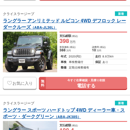
クライスラージープ
新着
ラングラー アンリミテッド ルビコン 4WD デフロック レー
ダークルーズ
（ABA-JL36L）
支払総額
(税込)
398
万円
車両価格
(税込)
諸費用
(税込)
388
10
万円
万円
年式
2020
(R2)
走行
8.9万km
車検
車検整備付
保証
あり
整備
定期点検整備有
今すぐ在庫確認・見積り依頼
無
お気に入り
電話する
料
クライスラージープ
新着
ラングラー スポーツ ハードトップ 4WD ディーラー車・ス
ポーツ・ダークグリーン
（ABA-JK38S）
支払総額
(税込)
188
.4