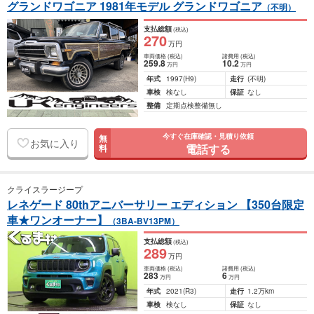
グランドワゴニア 1981年モデル グランドワゴニア
（不明）
支払総額
(税込)
270
万円
車両価格
(税込)
諸費用
(税込)
259
.8
10
.2
万円
万円
年式
1997
(H9)
走行
(不明)
車検
検なし
保証
なし
整備
定期点検整備無し
今すぐ在庫確認・見積り依頼
無
お気に入り
電話する
料
クライスラージープ
レネゲード 80thアニバーサリー エディション 【350台限定
車★ワンオーナー】
（3BA-BV13PM）
支払総額
(税込)
289
万円
車両価格
(税込)
諸費用
(税込)
283
6
万円
万円
年式
2021
(R3)
走行
1.2万km
車検
検なし
保証
なし