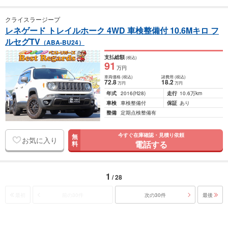
クライスラージープ
レネゲード トレイルホーク 4WD 車検整備付 10.6Mキロ フ
ルセグTV
（ABA-BU24）
支払総額
(税込)
91
万円
車両価格
(税込)
諸費用
(税込)
72
.8
18
.2
万円
万円
年式
2016
(H28)
走行
10.6万km
車検
車検整備付
保証
あり
整備
定期点検整備有
今すぐ在庫確認・見積り依頼
無
お気に入り
電話する
料
1
/ 28
最初
前の30件
次の30件
最後