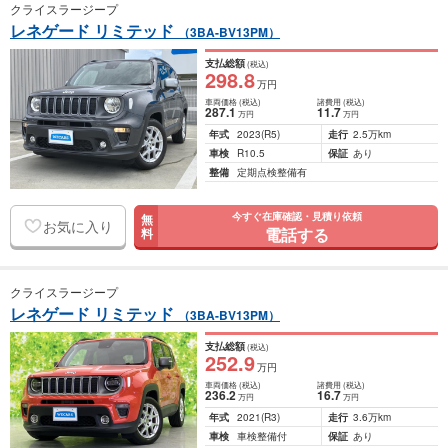
クライスラージープ
レネゲード リミテッド
（3BA-BV13PM）
支払総額
(税込)
298
.8
万円
車両価格
(税込)
諸費用
(税込)
287
.1
11
.7
万円
万円
年式
2023
(R5)
走行
2.5万km
車検
R10.5
保証
あり
整備
定期点検整備有
今すぐ在庫確認・見積り依頼
無
お気に入り
電話する
料
クライスラージープ
レネゲード リミテッド
（3BA-BV13PM）
支払総額
(税込)
252
.9
万円
車両価格
(税込)
諸費用
(税込)
236
.2
16
.7
万円
万円
年式
2021
(R3)
走行
3.6万km
車検
車検整備付
保証
あり