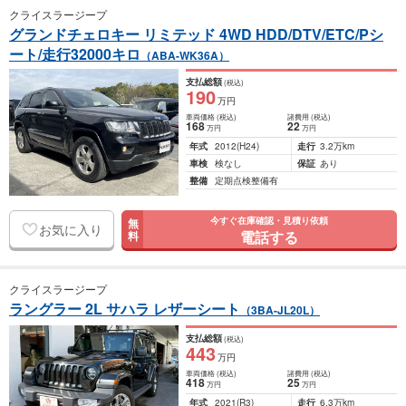
クライスラージープ
グランドチェロキー リミテッド 4WD HDD/DTV/ETC/Pシ
ート/走行32000キロ
（ABA-WK36A）
支払総額
(税込)
190
万円
車両価格
(税込)
諸費用
(税込)
168
22
万円
万円
年式
2012
(H24)
走行
3.2万km
車検
検なし
保証
あり
整備
定期点検整備有
今すぐ在庫確認・見積り依頼
無
お気に入り
電話する
料
クライスラージープ
ラングラー 2L サハラ レザーシート
（3BA-JL20L）
支払総額
(税込)
443
万円
車両価格
(税込)
諸費用
(税込)
418
25
万円
万円
年式
2021
(R3)
走行
6.3万km