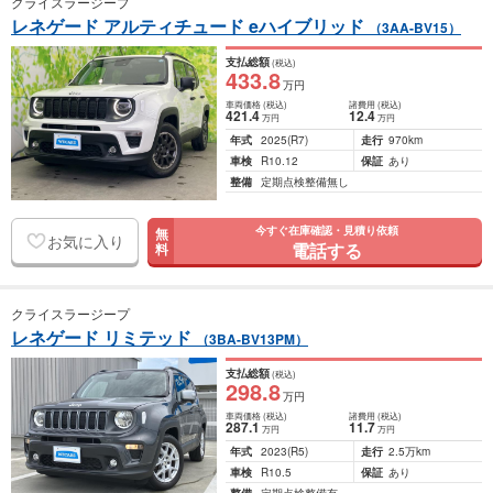
クライスラージープ
レネゲード アルティチュード eハイブリッド
（3AA-BV15）
支払総額
(税込)
433
.8
万円
車両価格
(税込)
諸費用
(税込)
421
.4
12
.4
万円
万円
年式
2025
(R7)
走行
970km
車検
R10.12
保証
あり
整備
定期点検整備無し
今すぐ在庫確認・見積り依頼
無
お気に入り
電話する
料
クライスラージープ
レネゲード リミテッド
（3BA-BV13PM）
支払総額
(税込)
298
.8
万円
車両価格
(税込)
諸費用
(税込)
287
.1
11
.7
万円
万円
年式
2023
(R5)
走行
2.5万km
車検
R10.5
保証
あり