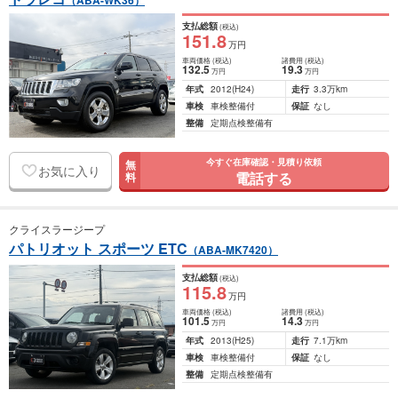
（ABA-WK36）
支払総額
(税込)
151
.8
万円
車両価格
(税込)
諸費用
(税込)
132
.5
19
.3
万円
万円
年式
2012
(H24)
走行
3.3万km
車検
車検整備付
保証
なし
整備
定期点検整備有
今すぐ在庫確認・見積り依頼
無
お気に入り
電話する
料
クライスラージープ
パトリオット スポーツ ETC
（ABA-MK7420）
支払総額
(税込)
115
.8
万円
車両価格
(税込)
諸費用
(税込)
101
.5
14
.3
万円
万円
年式
2013
(H25)
走行
7.1万km
車検
車検整備付
保証
なし
整備
定期点検整備有