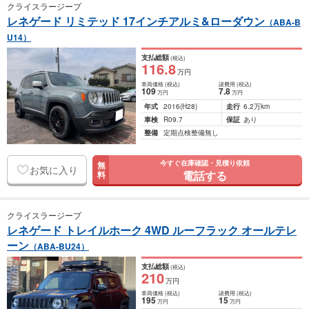
クライスラージープ
レネゲード リミテッド 17インチアルミ&ローダウン
（ABA-B
U14）
支払総額
(税込)
116
.8
万円
車両価格
(税込)
諸費用
(税込)
109
7
.8
万円
万円
年式
2016
(H28)
走行
6.2万km
車検
R09.7
保証
あり
整備
定期点検整備無し
今すぐ在庫確認・見積り依頼
無
お気に入り
電話する
料
クライスラージープ
レネゲード トレイルホーク 4WD ルーフラック オールテレ
ーン
（ABA-BU24）
支払総額
(税込)
210
万円
車両価格
(税込)
諸費用
(税込)
195
15
万円
万円