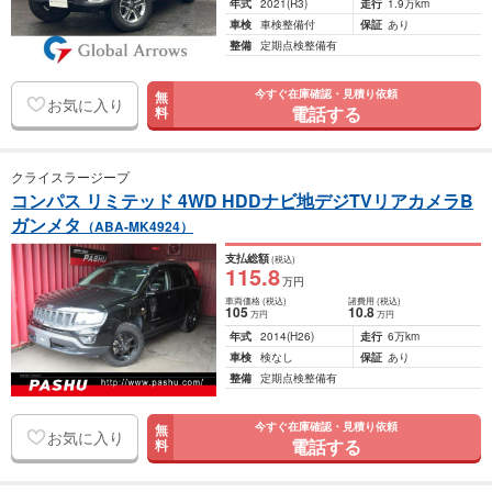
年式
2021
(R3)
走行
1.9万km
車検
車検整備付
保証
あり
整備
定期点検整備有
今すぐ在庫確認・見積り依頼
無
お気に入り
電話する
料
クライスラージープ
コンパス リミテッド 4WD HDDナビ地デジTVリアカメラB
ガンメタ
（ABA-MK4924）
支払総額
(税込)
115
.8
万円
車両価格
(税込)
諸費用
(税込)
105
10
.8
万円
万円
年式
2014
(H26)
走行
6万km
車検
検なし
保証
あり
整備
定期点検整備有
今すぐ在庫確認・見積り依頼
無
お気に入り
電話する
料