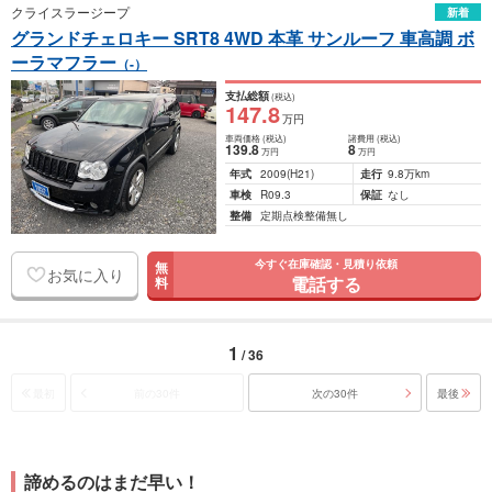
クライスラージープ
新着
グランドチェロキー SRT8 4WD 本革 サンルーフ 車高調 ボ
ーラマフラー
（-）
支払総額
(税込)
147
.8
万円
車両価格
(税込)
諸費用
(税込)
139
.8
8
万円
万円
年式
2009
(H21)
走行
9.8万km
車検
R09.3
保証
なし
整備
定期点検整備無し
今すぐ在庫確認・見積り依頼
無
お気に入り
電話する
料
1
/ 36
最初
前の30件
次の30件
最後
諦めるのはまだ早い！