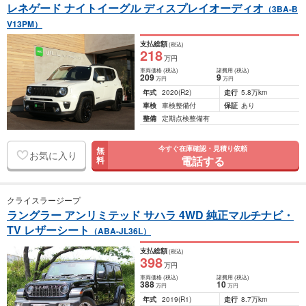
レネゲード ナイトイーグル ディスプレイオーディオ
（3BA-B
V13PM）
支払総額
(税込)
218
万円
車両価格
(税込)
諸費用
(税込)
209
9
万円
万円
年式
2020
(R2)
走行
5.8万km
車検
車検整備付
保証
あり
整備
定期点検整備有
今すぐ在庫確認・見積り依頼
無
お気に入り
電話する
料
クライスラージープ
ラングラー アンリミテッド サハラ 4WD 純正マルチナビ・
TV レザーシート
（ABA-JL36L）
支払総額
(税込)
398
万円
車両価格
(税込)
諸費用
(税込)
388
10
万円
万円
年式
2019
(R1)
走行
8.7万km