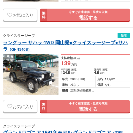
今すぐ在庫確認・見積り依頼
無
お気に入り
電話する
料
クライスラージープ
新着
ラングラー サハラ 4WD 岡山発●クライスラージープ●サハ
ラ
（GH-TJ40S）
支払総額
(税込)
139
万円
車両価格
(税込)
諸費用
(税込)
134
.5
4
.5
万円
万円
年式
2006
(H18)
走行
11万km
車検
検なし
保証
なし
整備
定期点検整備無し
今すぐ在庫確認・見積り依頼
無
お気に入り
電話する
料
クライスラージープ
グランドワゴニア 1981年モデル グランドワゴニア
（不明）