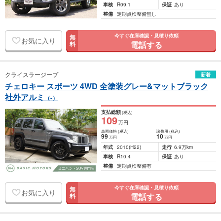
車検
R09.1
保証
あり
整備
定期点検整備無し
今すぐ在庫確認・見積り依頼
無
お気に入り
電話する
料
クライスラージープ
新着
チェロキー スポーツ 4WD 全塗装グレー&マットブラック
社外アルミ
（-）
支払総額
(税込)
109
万円
車両価格
(税込)
諸費用
(税込)
99
10
万円
万円
年式
2010
(H22)
走行
6.9万km
車検
R10.4
保証
あり
整備
定期点検整備有
今すぐ在庫確認・見積り依頼
無
お気に入り
電話する
料