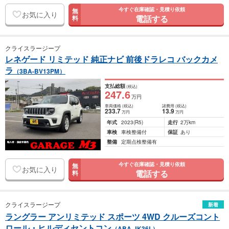
今すぐ在庫確認・見積り依頼
無
お気に入り
電話する
料
クライスラージープ
レネゲード リミテッド 純正ナビ 前後ドラレコ バックカメ
ラ
（3BA-BV13PM）
支払総額
(税込)
247
.6
万円
車両価格
(税込)
諸費用
(税込)
233
.7
13
.9
万円
万円
年式
2023
(R5)
走行
2万km
車検
車検整備付
保証
あり
整備
定期点検整備有
今すぐ在庫確認・見積り依頼
無
お気に入り
電話する
料
クライスラージープ
新着
ラングラー アンリミテッド スポーツ 4WD クルーズコント
ロール・ヒルディセントコン
（ABA-JK36L）