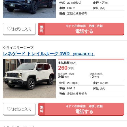
年式
2018
(H30)
走行
4万km
車検
R09.2
保証
あり
整備
定期点検整備有
今すぐ在庫確認・見積り依頼
無
お気に入り
電話する
料
クライスラージープ
レネゲード トレイルホーク 4WD
（3BA-BU13）
支払総額
(税込)
260
万円
車両価格
(税込)
諸費用
(税込)
248
12
万円
万円
年式
2020
(R2)
走行
3万km
車検
R09.2
保証
あり
整備
定期点検整備有
今すぐ在庫確認・見積り依頼
無
お気に入り
電話する
料