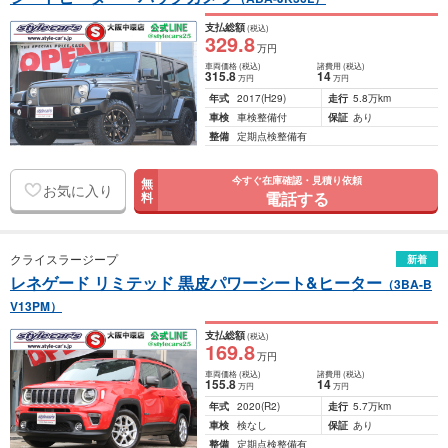
支払総額
(税込)
329
.8
万円
車両価格
(税込)
諸費用
(税込)
315
.8
14
万円
万円
年式
2017
(H29)
走行
5.8万km
車検
車検整備付
保証
あり
整備
定期点検整備有
今すぐ在庫確認・見積り依頼
無
お気に入り
電話する
料
クライスラージープ
新着
レネゲード リミテッド 黒皮パワーシート&ヒーター
（3BA-B
V13PM）
支払総額
(税込)
169
.8
万円
車両価格
(税込)
諸費用
(税込)
155
.8
14
万円
万円
年式
2020
(R2)
走行
5.7万km
車検
検なし
保証
あり
整備
定期点検整備有