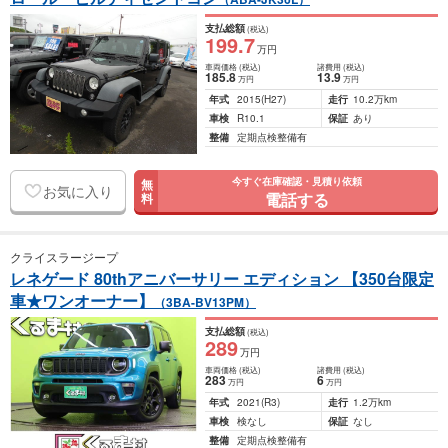
支払総額
(税込)
199
.7
万円
車両価格
(税込)
諸費用
(税込)
185
.8
13
.9
万円
万円
年式
2015
(H27)
走行
10.2万km
車検
R10.1
保証
あり
整備
定期点検整備有
今すぐ在庫確認・見積り依頼
無
お気に入り
電話する
料
クライスラージープ
レネゲード 80thアニバーサリー エディション 【350台限定
車★ワンオーナー】
（3BA-BV13PM）
支払総額
(税込)
289
万円
車両価格
(税込)
諸費用
(税込)
283
6
万円
万円
年式
2021
(R3)
走行
1.2万km
車検
検なし
保証
なし
整備
定期点検整備有