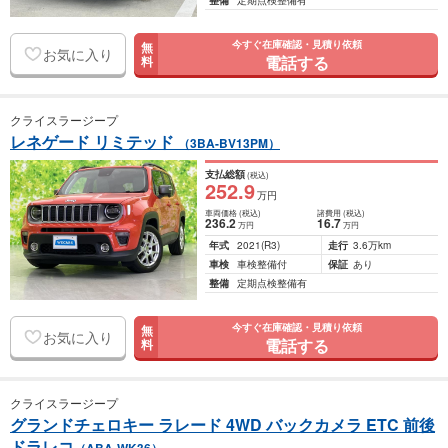
整備
定期点検整備有
今すぐ在庫確認・見積り依頼
無
お気に入り
電話する
料
クライスラージープ
レネゲード リミテッド
（3BA-BV13PM）
支払総額
(税込)
252
.9
万円
車両価格
(税込)
諸費用
(税込)
236
.2
16
.7
万円
万円
年式
2021
(R3)
走行
3.6万km
車検
車検整備付
保証
あり
整備
定期点検整備有
今すぐ在庫確認・見積り依頼
無
お気に入り
電話する
料
クライスラージープ
グランドチェロキー ラレード 4WD バックカメラ ETC 前後
ドラレコ