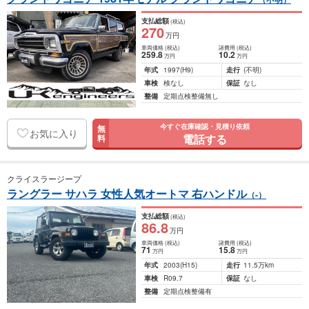
支払総額
(税込)
270
万円
車両価格
(税込)
諸費用
(税込)
259
.8
10
.2
万円
万円
年式
1997
(H9)
走行
(不明)
車検
検なし
保証
なし
整備
定期点検整備無し
今すぐ在庫確認・見積り依頼
無
お気に入り
電話する
料
クライスラージープ
ラングラー サハラ 女性人気オートマ 右ハンドル
（-）
支払総額
(税込)
86
.8
万円
車両価格
(税込)
諸費用
(税込)
71
15
.8
万円
万円
年式
2003
(H15)
走行
11.5万km
車検
R09.7
保証
なし
整備
定期点検整備有