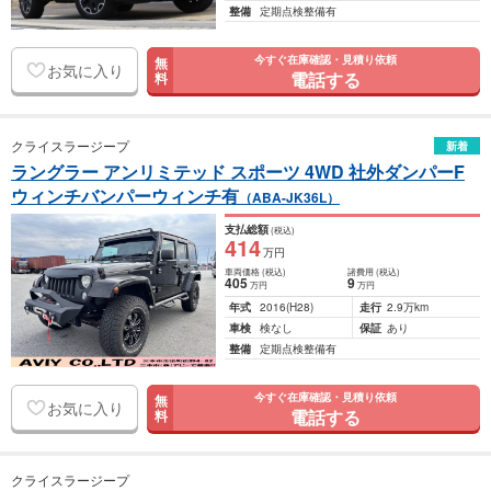
整備
定期点検整備有
今すぐ在庫確認・見積り依頼
無
お気に入り
電話する
料
クライスラージープ
新着
ラングラー アンリミテッド スポーツ 4WD 社外ダンパーF
ウィンチバンパーウィンチ有
（ABA-JK36L）
支払総額
(税込)
414
万円
車両価格
(税込)
諸費用
(税込)
405
9
万円
万円
年式
2016
(H28)
走行
2.9万km
車検
検なし
保証
あり
整備
定期点検整備有
今すぐ在庫確認・見積り依頼
無
お気に入り
電話する
料
クライスラージープ