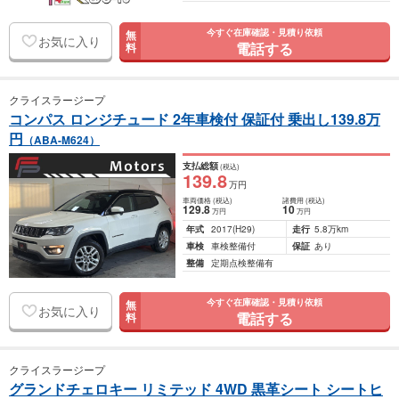
今すぐ在庫確認・見積り依頼
無
お気に入り
電話する
料
クライスラージープ
コンパス ロンジチュード 2年車検付 保証付 乗出し139.8万
円
（ABA-M624）
支払総額
(税込)
139
.8
万円
車両価格
(税込)
諸費用
(税込)
129
.8
10
万円
万円
年式
2017
(H29)
走行
5.8万km
車検
車検整備付
保証
あり
整備
定期点検整備有
今すぐ在庫確認・見積り依頼
無
お気に入り
電話する
料
クライスラージープ
グランドチェロキー リミテッド 4WD 黒革シート シートヒ