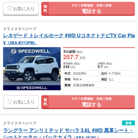
今すぐ在庫確認・見積り依頼
無
お気に入り
電話する
料
クライスラージープ
レネゲード トレイルホーク 4WD UコネクトナビTV Car Pla
y
（3BA-BV13PM）
支払総額
(税込)
257
.7
万円
車両価格
(税込)
諸費用
(税込)
248
9
.7
万円
万円
年式
2022
(R4)
走行
4.7万km
車検
R09.4
保証
なし
整備
定期点検整備有
今すぐ在庫確認・見積り依頼
無
お気に入り
電話する
料
クライスラージープ
新着
ラングラー アンリミテッド サハラ 3.6L 4WD 黒革シート・
シートヒーター・バックカメラ
（ABA-JK36L）