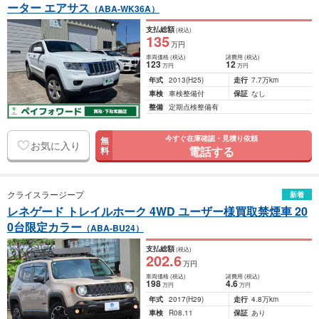
ーター エアサス
（ABA-WK36A）
支払総額
(税込)
135
万円
車両価格
(税込)
諸費用
(税込)
123
12
万円
万円
年式
2013
(H25)
走行
7.7万km
車検
車検整備付
保証
なし
整備
定期点検整備有
今すぐ在庫確認・見積り依頼
無
お気に入り
電話する
料
クライスラージープ
新着
レネゲード トレイルホーク 4WD ユーザー様買取禁煙車 20
0台限定カラー
（ABA-BU24）
支払総額
(税込)
202
.6
万円
車両価格
(税込)
諸費用
(税込)
198
4
.6
万円
万円
年式
2017
(H29)
走行
4.8万km
車検
R08.11
保証
あり