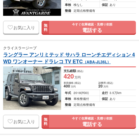
車検
検なし
保証
あり
整備
定期点検整備有
今すぐ在庫確認・見積り依頼
無
お気に入り
電話する
料
クライスラージープ
ラングラー アンリミテッド サハラ ローンチエディション 4
WD ワンオーナー ドラレコ TV ETC
（ABA-JL36L）
支払総額
(税込)
420
万円
車両価格
(税込)
諸費用
(税込)
400
20
万円
万円
年式
2018
(H30)
走行
3.5万km
車検
車検整備付
保証
あり
整備
定期点検整備有
今すぐ在庫確認・見積り依頼
無
お気に入り
電話する
料