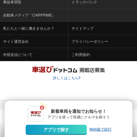
事故車買取
トラックバンク
自動車メディア「CARPRIME」
私たちと一緒に働きませんか？
サイトマップ
サイト運営会社
プライバシーポリシー
外部送信について
ご利用規約
詳しくはこちら
© Fabrica Communications Co., LTD.
新着車両を通知でお知らせ！
アプリを使って快適に
クルマを探そう
当サイトを運営する株式会社ファブリカコミュニケーションズ
は、株式会社ファブリカホールディングス（東証スタンダード上
Web版で続行
アプリで探す
場 証券コード：4193）のグループ会社です。