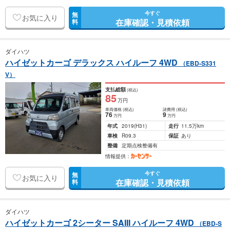
今すぐ
無
お気に入り
在庫確認・見積依頼
料
ダイハツ
ハイゼットカーゴ デラックス ハイルーフ 4WD
（EBD-S331
V）
支払総額
(税込)
85
万円
車両価格
(税込)
諸費用
(税込)
76
9
万円
万円
年式
2019
(H31)
走行
11.5万km
車検
R09.3
保証
あり
整備
定期点検整備有
情報提供：
今すぐ
無
お気に入り
在庫確認・見積依頼
料
ダイハツ
ハイゼットカーゴ 2シーター SAIII ハイルーフ 4WD
（EBD-S