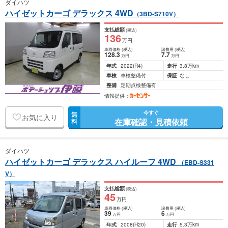
ダイハツ
ハイゼットカーゴ デラックス 4WD
（3BD-S710V）
支払総額
(税込)
136
万円
車両価格
(税込)
諸費用
(税込)
128
.3
7
.7
万円
万円
年式
2022
(R4)
走行
3.8万km
車検
車検整備付
保証
なし
整備
定期点検整備有
情報提供：
今すぐ
無
お気に入り
在庫確認・見積依頼
料
ダイハツ
ハイゼットカーゴ デラックス ハイルーフ 4WD
（EBD-S331
V）
支払総額
(税込)
45
万円
車両価格
(税込)
諸費用
(税込)
39
6
万円
万円
年式
2008
(H20)
走行
5.3万km