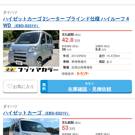
ダイハツ
ハイゼットカーゴ 2シーター ブラインド仕様 ハイルーフ 4
WD
（EBD-S331V）
支払総額
(税込)
42
.8
万円
車両価格
(税込)
諸費用
(税込)
36
6
.8
万円
万円
年式
2012
(H24)
走行
15.4万km
車検
車検整備付
保証
あり
整備
定期点検整備有
情報提供：
今すぐ
無
お気に入り
在庫確認・見積依頼
料
ダイハツ
ハイゼットカーゴ
（EBD-S321V）
支払総額
(税込)
53
万円
車両価格
(税込)
諸費用
(税込)