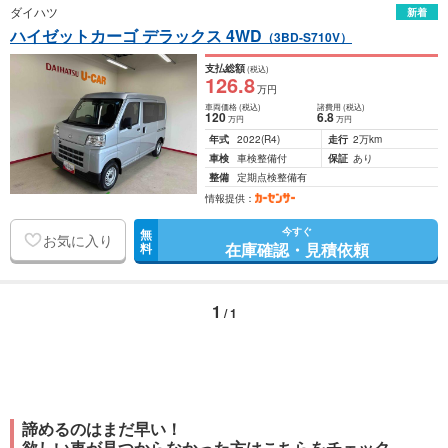
ダイハツ
新着
ハイゼットカーゴ デラックス 4WD
（3BD-S710V）
支払総額
(税込)
126
.8
万円
車両価格
(税込)
諸費用
(税込)
120
6
.8
万円
万円
年式
2022
(R4)
走行
2万km
車検
車検整備付
保証
あり
整備
定期点検整備有
情報提供：
今すぐ
無
お気に入り
在庫確認・見積依頼
料
1
/ 1
諦めるのはまだ早い！
欲しい車が見つからなかった方はこちらをチェック