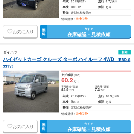
年式
2015
(H27)
走行
8.7万km
車検
R08.12
保証
あり
整備
定期点検整備有
情報提供：
今すぐ
無
お気に入り
在庫確認・見積依頼
料
ダイハツ
新着
ハイゼットカーゴ クルーズ ターボ ハイルーフ 4WD
（EBD-S
331V）
支払総額
(税込)
60
.2
万円
車両価格
(税込)
諸費用
(税込)
52
.9
7
.3
万円
万円
年式
2015
(H27)
走行
10.3万km
車検
R09.3
保証
あり
整備
定期点検整備有
情報提供：
今すぐ
無
お気に入り
在庫確認・見積依頼
料