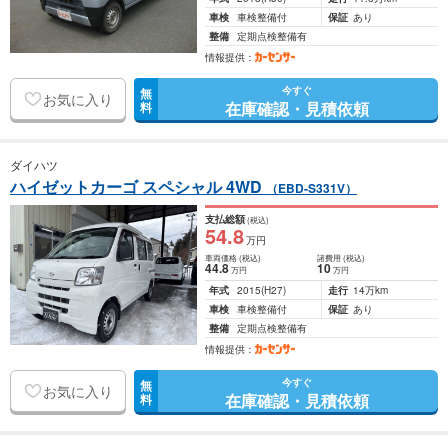
車検
車検整備付
保証
あり
整備
定期点検整備有
情報提供：
今すぐ
無
お気に入り
在庫確認・見積依頼
料
ダイハツ
ハイゼットカーゴ スペシャル 4WD
（EBD-S331V）
支払総額
(税込)
54
.8
万円
車両価格
(税込)
諸費用
(税込)
44
.8
10
万円
万円
年式
2015
(H27)
走行
14万km
車検
車検整備付
保証
あり
整備
定期点検整備有
情報提供：
今すぐ
無
お気に入り
在庫確認・見積依頼
料