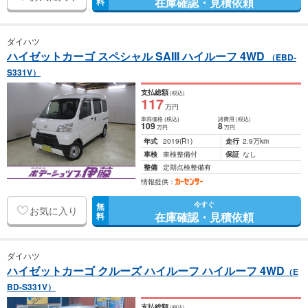
在庫確認・見積依頼
料
ダイハツ
ハイゼットカーゴ スペシャル SAIII ハイルーフ 4WD
（EBD-
S331V）
支払総額
(税込)
117
万円
車両価格
(税込)
諸費用
(税込)
109
8
万円
万円
年式
2019
(R1)
走行
2.9万km
車検
車検整備付
保証
なし
整備
定期点検整備有
情報提供：
今すぐ
無
お気に入り
在庫確認・見積依頼
料
ダイハツ
ハイゼットカーゴ クルーズ ハイルーフ ハイルーフ 4WD
（E
BD-S331V）
支払総額
(税込)