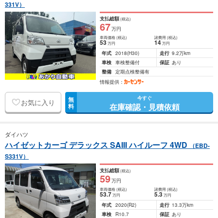
331V）
支払総額
(税込)
67
万円
車両価格
(税込)
諸費用
(税込)
53
14
万円
万円
年式
2018
(H30)
走行
9.2万km
車検
車検整備付
保証
あり
整備
定期点検整備有
情報提供：
今すぐ
無
お気に入り
在庫確認・見積依頼
料
ダイハツ
ハイゼットカーゴ デラックス SAIII ハイルーフ 4WD
（EBD-
S331V）
支払総額
(税込)
59
万円
車両価格
(税込)
諸費用
(税込)
53
.7
5
.3
万円
万円
年式
2020
(R2)
走行
13.3万km
車検
R10.7
保証
あり