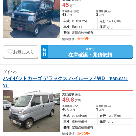
45
万円
車両価格
(税込)
諸費用
(税込)
43
2
万円
万円
年式
2013
(H25)
走行
14.4万km
車検
R09.11
保証
なし
整備
定期点検整備有
情報提供：
今すぐ
無
お気に入り
在庫確認・見積依頼
料
ダイハツ
ハイゼットカーゴ デラックス ハイルーフ 4WD
（EBD-S331
V）
支払総額
(税込)
49
.8
万円
車両価格
(税込)
諸費用
(税込)
46
.8
3
万円
万円
年式
2018
(H30)
走行
13.8万km
車検
車検整備付
保証
なし
整備
定期点検整備有
情報提供：