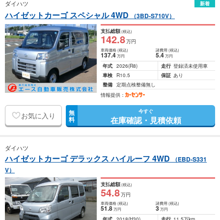
ダイハツ
新着
ハイゼットカーゴ スペシャル 4WD
（3BD-S710V）
支払総額
(税込)
142
.8
万円
車両価格
(税込)
諸費用
(税込)
137
.4
5
.4
万円
万円
年式
2026
(R8)
走行
登録済未使用車
車検
R10.5
保証
あり
整備
定期点検整備無し
情報提供：
今すぐ
無
お気に入り
在庫確認・見積依頼
料
ダイハツ
ハイゼットカーゴ デラックス ハイルーフ 4WD
（EBD-S331
V）
支払総額
(税込)
54
.8
万円
車両価格
(税込)
諸費用
(税込)
51
.8
3
万円
万円
年式
2018
(H30)
走行
11.5万km