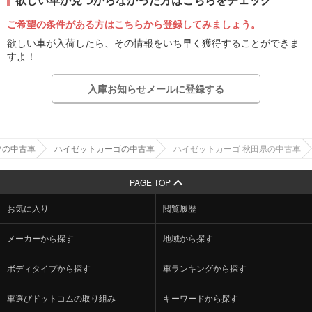
ご希望の条件がある方はこちらから登録してみましょう。
欲しい車が入荷したら、その情報をいち早く獲得することができま
すよ！
入庫お知らせメールに登録する
ツの中古車
ハイゼットカーゴの中古車
ハイゼットカーゴ 秋田県の中古車
PAGE TOP
お気に入り
閲覧履歴
メーカーから探す
地域から探す
ボディタイプから探す
車ランキングから探す
車選びドットコムの取り組み
キーワードから探す