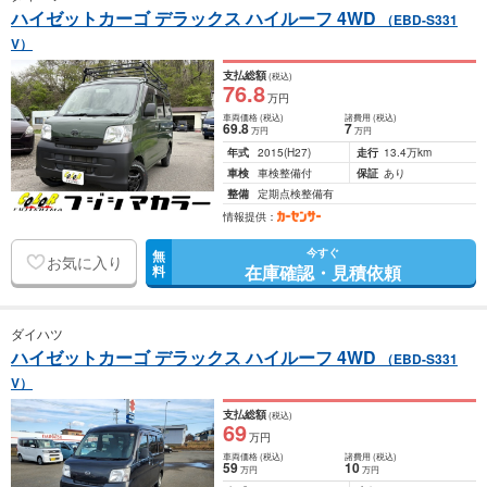
ハイゼットカーゴ デラックス ハイルーフ 4WD
（EBD-S331
V）
支払総額
(税込)
76
.8
万円
車両価格
(税込)
諸費用
(税込)
69
.8
7
万円
万円
年式
2015
(H27)
走行
13.4万km
車検
車検整備付
保証
あり
整備
定期点検整備有
情報提供：
今すぐ
無
お気に入り
在庫確認・見積依頼
料
ダイハツ
ハイゼットカーゴ デラックス ハイルーフ 4WD
（EBD-S331
V）
支払総額
(税込)
69
万円
車両価格
(税込)
諸費用
(税込)
59
10
万円
万円