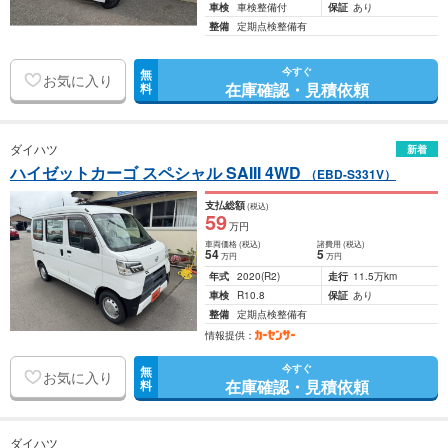
車検
車検整備付
保証
あり
整備
定期点検整備有
今すぐ
無
お気に入り
在庫確認・見積依頼
料
ダイハツ
新着
ハイゼットカーゴ スペシャル SAIII 4WD
（EBD-S331V）
支払総額
(税込)
59
万円
車両価格
(税込)
諸費用
(税込)
54
5
万円
万円
年式
2020
(R2)
走行
11.5万km
車検
R10.8
保証
あり
整備
定期点検整備有
情報提供：
今すぐ
無
お気に入り
在庫確認・見積依頼
料
ダイハツ