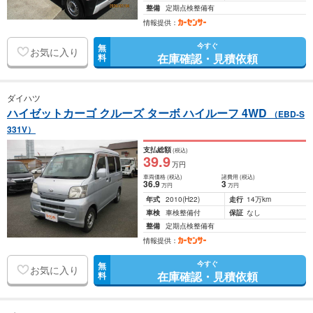
整備
定期点検整備有
情報提供：
今すぐ
無
お気に入り
在庫確認・見積依頼
料
ダイハツ
ハイゼットカーゴ クルーズ ターボ ハイルーフ 4WD
（EBD-S
331V）
支払総額
(税込)
39
.9
万円
車両価格
(税込)
諸費用
(税込)
36
.9
3
万円
万円
年式
2010
(H22)
走行
14万km
車検
車検整備付
保証
なし
整備
定期点検整備有
情報提供：
今すぐ
無
お気に入り
在庫確認・見積依頼
料