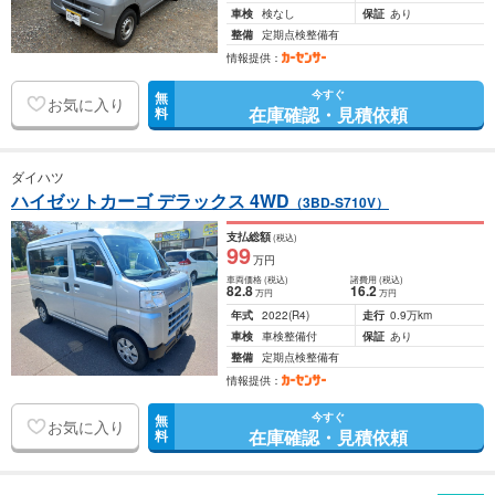
車検
検なし
保証
あり
整備
定期点検整備有
情報提供：
今すぐ
無
お気に入り
在庫確認・見積依頼
料
ダイハツ
ハイゼットカーゴ デラックス 4WD
（3BD-S710V）
支払総額
(税込)
99
万円
車両価格
(税込)
諸費用
(税込)
82
.8
16
.2
万円
万円
年式
2022
(R4)
走行
0.9万km
車検
車検整備付
保証
あり
整備
定期点検整備有
情報提供：
今すぐ
無
お気に入り
在庫確認・見積依頼
料