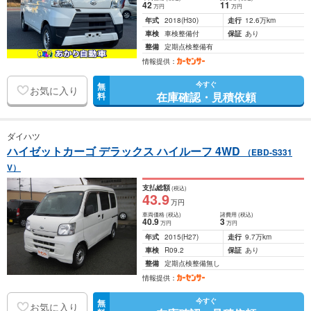
42
11
万円
万円
年式
2018
(H30)
走行
12.6万km
車検
車検整備付
保証
あり
整備
定期点検整備有
情報提供：
今すぐ
無
お気に入り
在庫確認・見積依頼
料
ダイハツ
ハイゼットカーゴ デラックス ハイルーフ 4WD
（EBD-S331
V）
支払総額
(税込)
43
.9
万円
車両価格
(税込)
諸費用
(税込)
40
.9
3
万円
万円
年式
2015
(H27)
走行
9.7万km
車検
R09.2
保証
あり
整備
定期点検整備無し
情報提供：
今すぐ
無
お気に入り