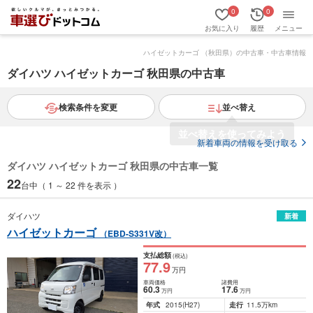
0
0
お気に入り
履歴
メニュー
ハイゼットカーゴ （秋田県）の中古車・中古車情報
ダイハツ ハイゼットカーゴ 秋田県の中古車
検索条件を変更
並べ替え
新着車両の情報を受け取る
ダイハツ ハイゼットカーゴ 秋田県の中古車一覧
22
台中（ 1 ～ 22 件を表示 ）
ダイハツ
新着
ハイゼットカーゴ
（EBD-S331V改）
支払総額
(税込)
77
.9
万円
車両価格
諸費用
60
.3
17
.6
万円
万円
年式
2015
(H27)
走行
11.5万km