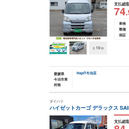
支払総
74
.
車検
整備
保証
10
全
枚
HapiT今治店
愛媛県
今治市東
村南
ダイハツ
ハイゼットカーゴ デラックス SAI
支払総
84