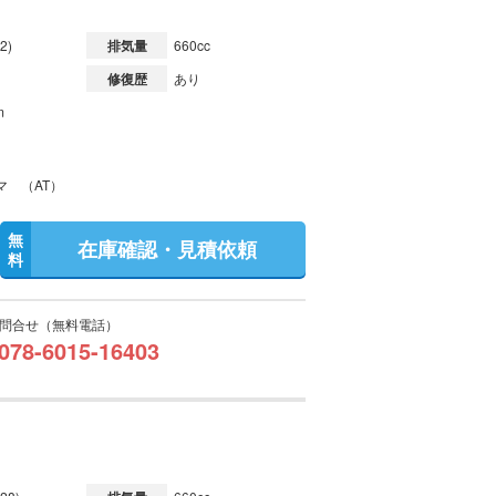
2)
排気量
660cc
修復歴
あり
m
マ （AT）
無
在庫確認・見積依頼
料
問合せ（無料電話）
078-6015-16403