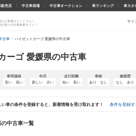
車販売店
中古車相場
中古車オークション
車ランキング
車カタ
サイ
報なら車選びドットコム！
車が揃う中古車検索サイト！
中古車
ハイゼットカーゴ 愛媛県の中古車
カーゴ 愛媛県の中古車
車両価格
年式
走行距離
車検
修復歴
安い
高い
新しい
古い
短い
長い
あり
なし
なし
あり
しい車の条件を登録すると、新着情報を受け取れます！
条件を登録す
県の中古車一覧