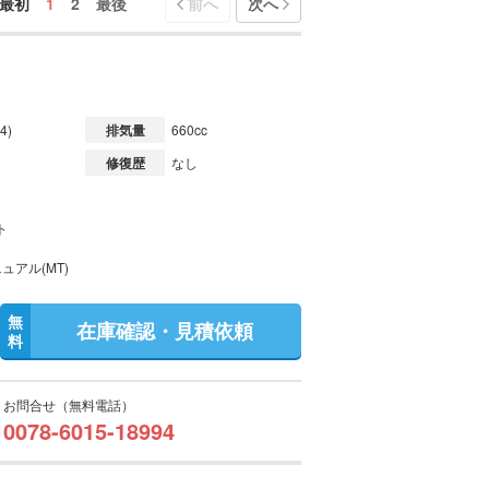
最初
1
2
最後
前へ
次へ
4)
排気量
660cc
修復歴
なし
ト
ュアル(MT)
無
在庫確認・見積依頼
料
お問合せ（無料電話）
0078-6015-18994