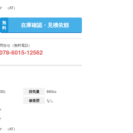
マ （AT）
無
在庫確認・見積依頼
料
問合せ（無料電話）
078-6015-12562
30)
排気量
660cc
修復歴
なし
m
ト
マ （AT）