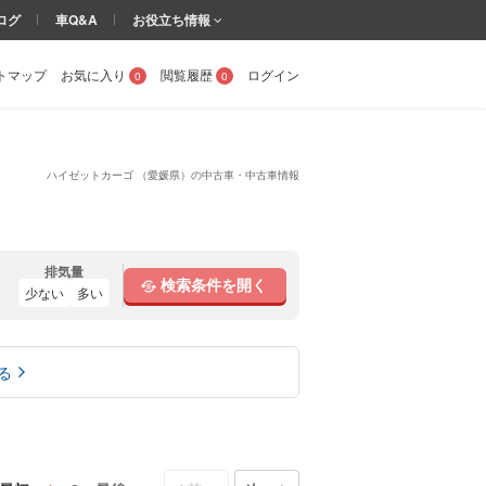
ログ
車Q&A
お役立ち情報
トマップ
お気に入り
閲覧履歴
ログイン
0
0
ハイゼットカーゴ （愛媛県）の中古車・中古車情報
排気量
検索条件を開く
少ない
多い
る