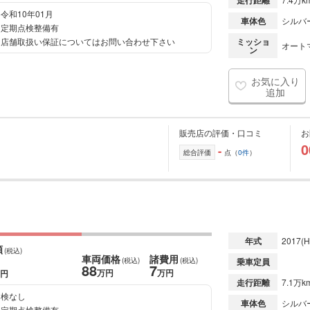
走行距離
令和10年01月
車体色
シルバ
定期点検整備有
店舗取扱い保証についてはお問い合わせ下さい
ミッショ
オート
ン
お気に入り
追加
販売店の評価・口コミ
お
0
-
総合評価
点（
0件
）
年式
2017
(H
額
(税込)
車両価格
諸費用
(税込)
(税込)
乗車定員
88
7
万円
万円
円
走行距離
7.1万k
検なし
車体色
シルバ
定期点検整備有