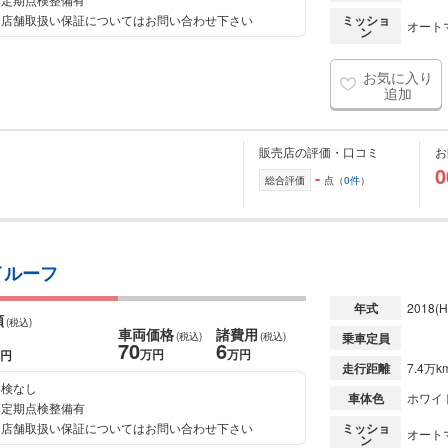
店舗取扱い保証についてはお問い合わせ下さい
ミッショ
オート
ン
お気に入り
追加
販売店の評価・口コミ
お
0
-
総合評価
点（
0件
）
イルーフ
年式
2018
(H
額
(税込)
車両価格
諸費用
(税込)
(税込)
乗車定員
70
6
万円
万円
円
走行距離
7.4万k
検なし
車体色
ホワイ
定期点検整備有
店舗取扱い保証についてはお問い合わせ下さい
ミッショ
オート
ン