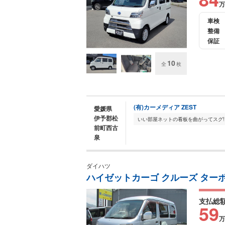
万
車検
整備
保証
10
全
枚
(有)カーメディア ZEST
愛媛県
伊予郡松
前町西古
泉
ダイハツ
ハイゼットカーゴ クルーズ ター
支払総
59
万