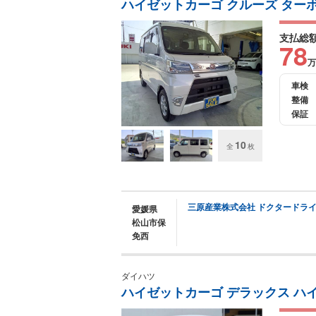
ハイゼットカーゴ クルーズ ターボ S
支払総
78
万
車検
整備
保証
10
全
枚
三原産業株式会社 ドクタードラ
愛媛県
松山市保
免西
ダイハツ
ハイゼットカーゴ デラックス ハ