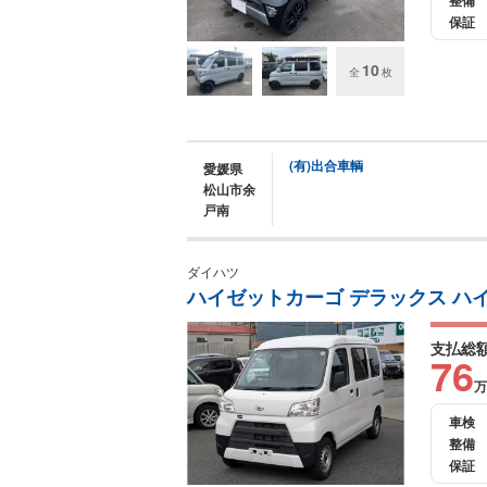
整備
保証
10
全
枚
(有)出合車輌
愛媛県
松山市余
戸南
ダイハツ
ハイゼットカーゴ デラックス ハ
支払総
76
万
車検
整備
保証