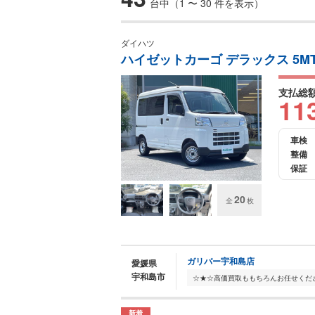
台中（1 〜 30 件を表示）
ダイハツ
ハイゼットカーゴ デラックス 5M
支払総
11
車検
整備
保証
20
全
枚
ガリバー宇和島店
愛媛県
宇和島市
新着