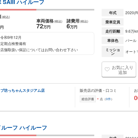
AIII ハイルーフ
年式
2020
(R
額
(税込)
車両価格
諸費用
(税込)
(税込)
乗車定員
72
6
万円
万円
円
走行距離
9.6万k
令和9年12月
車体色
パール
定期点検整備有
店舗取扱い保証についてはお問い合わせ下さい
ミッショ
オート
ン
お気に入り
追加
イブ坊っちゃんスタジアム店
販売店の評価・口コミ
お
0
-
総合評価
点（
0件
）
イルーフ ハイルーフ