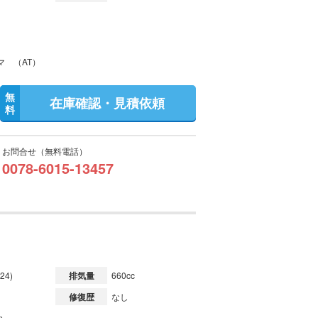
マ （AT）
無
在庫確認・見積依頼
料
お問合せ（無料電話）
0078-6015-13457
24)
排気量
660cc
修復歴
なし
m