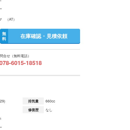
ー
マ （AT）
無
在庫確認・見積依頼
料
問合せ（無料電話）
078-6015-18518
29)
排気量
660cc
修復歴
なし
m
ー