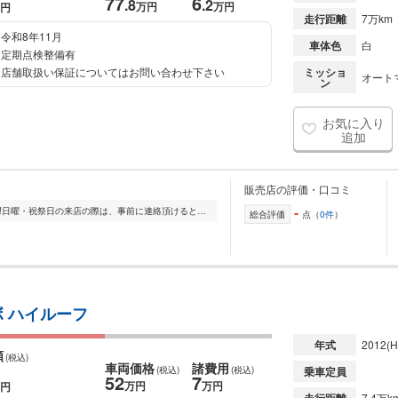
77
6
.8
.2
万円
万円
円
走行距離
7万km
令和8年11月
車体色
白
定期点検整備有
店舗取扱い保証についてはお問い合わせ下さい
ミッショ
オート
ン
お気に入り
追加
販売店の評価・口コミ
-
いい部屋ネットの看板を曲がってスグ!!日曜・祝祭日の来店の際は、事前に連絡頂けると対応できます。"キャンペーン期間 2010年7月15日～2010年7月31日 キャン...
総合評価
点（
0件
）
ボ ハイルーフ
年式
2012
(H
額
(税込)
車両価格
諸費用
(税込)
(税込)
乗車定員
52
7
万円
万円
円
7.4万k