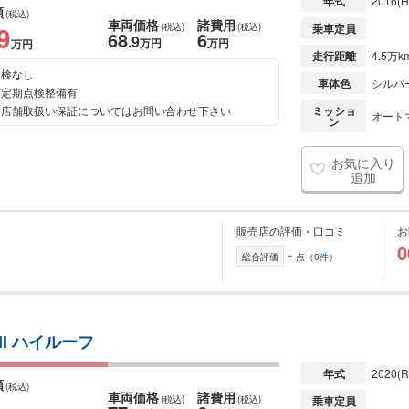
年式
2016
(H
額
(税込)
車両価格
諸費用
9
(税込)
(税込)
乗車定員
68
6
.9
万円
万円
万円
走行距離
4.5万k
検なし
車体色
シルバ
定期点検整備有
店舗取扱い保証についてはお問い合わせ下さい
ミッショ
オート
ン
お気に入り
追加
販売店の評価・口コミ
お
0
-
総合評価
点（
0件
）
II ハイルーフ
年式
2020
(R
額
(税込)
車両価格
諸費用
(税込)
(税込)
乗車定員