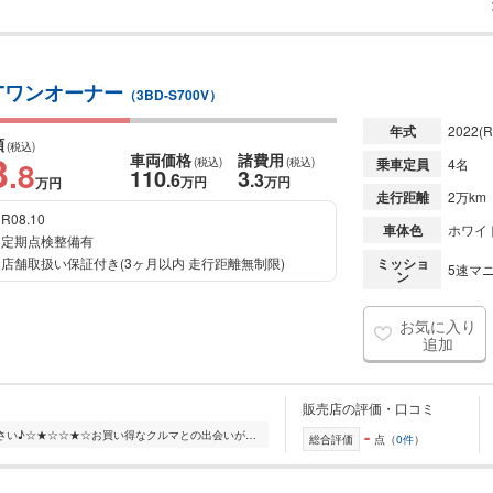
Tワンオーナー
（3BD-S700V）
年式
2022
(R
額
(税込)
3
車両価格
諸費用
.8
(税込)
(税込)
乗車定員
4名
110
3
.6
.3
万円
万円
万円
走行距離
2万km
R08.10
車体色
ホワイ
定期点検整備有
店舗取扱い保証付き(3ヶ月以内 走行距離無制限)
ミッショ
5速マニ
ン
お気に入り
追加
販売店の評価・口コミ
-
☆★☆高価買取ももちろんお任せください♪☆★☆☆★☆お買い得なクルマとの出会いがあります。ご来店お待ちしております♪☆★☆☆★☆キッズスペースご用意しております。 お子様連れ...
総合評価
点（
0件
）