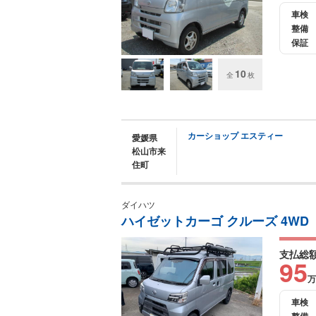
車検
整備
保証
10
全
枚
カーショップ エスティー
愛媛県
松山市来
住町
ダイハツ
ハイゼットカーゴ クルーズ 4WD
支払総
95
万
車検