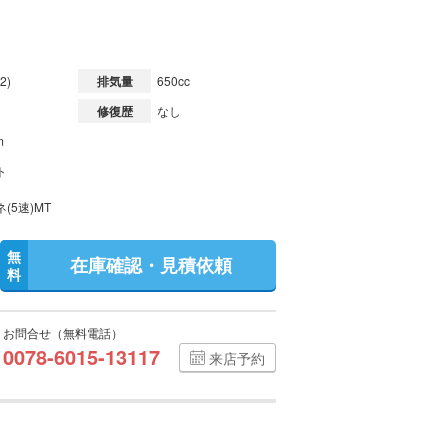
2)
排気量
650cc
修復歴
なし
m
ト
(5速)MT
無
在庫確認・見積依頼
料
お問合せ（無料電話）
0078-6015-13117
来店予約