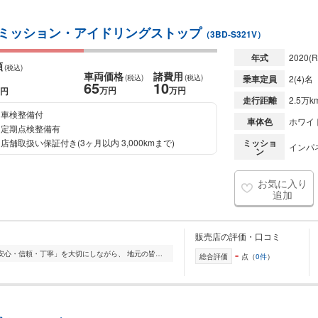
速ミッション・アイドリングストップ
（3BD-S321V）
年式
2020
(R
額
(税込)
車両価格
諸費用
(税込)
(税込)
乗車定員
2(4)名
65
10
万円
万円
円
走行距離
2.5万k
車検整備付
車体色
ホワイ
定期点検整備有
店舗取扱い保証付き(3ヶ月以内 3,000kmまで)
ミッショ
インパネ
ン
お気に入り
追加
販売店の評価・口コミ
-
創業以来、お客様第一をモットーに「安心・信頼・丁寧」を大切にしながら、 地元の皆様に愛され続けてきました。 中古車販売を中心に、新車販売、車検・整備、鈑金塗装...
総合評価
点（
0件
）