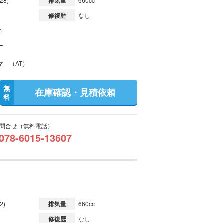
28)
排気量
660cc
修復歴
なし
m
ー
マ （AT）
無
在庫確認・見積依頼
料
問合せ（無料電話）
078-6015-13607
2)
排気量
660cc
修復歴
なし