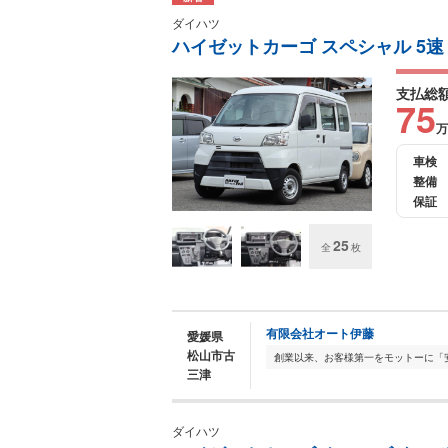
ダイハツ
ハイゼットカーゴ スペシャル 5
支払総
75
万
車検
整備
保証
25
全
枚
有限会社オート伊藤
愛媛県
松山市古
三津
ダイハツ