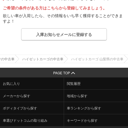
ご希望の条件がある方はこちらから登録してみましょう。
欲しい車が入荷したら、その情報をいち早く獲得することができま
すよ！
入庫お知らせメールに登録する
ツの中古車
ハイゼットカーゴの中古車
ハイゼットカーゴ 山梨県の中古車
PAGE TOP
お気に入り
閲覧履歴
メーカーから探す
地域から探す
ボディタイプから探す
車ランキングから探す
車選びドットコムの取り組み
キーワードから探す