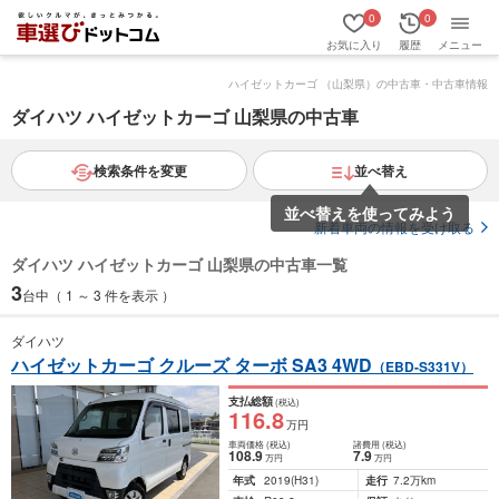
0
0
お気に入り
履歴
メニュー
ハイゼットカーゴ （山梨県）の中古車・中古車情報
ダイハツ ハイゼットカーゴ 山梨県の中古車
検索条件を変更
並べ替え
並べ替えを使ってみよう
新着車両の情報を受け取る
ダイハツ ハイゼットカーゴ 山梨県の中古車一覧
3
台中（ 1 ～ 3 件を表示 ）
ダイハツ
ハイゼットカーゴ クルーズ ターボ SA3 4WD
（EBD-S331V）
支払総額
(税込)
116
.8
万円
車両価格
(税込)
諸費用
(税込)
108
.9
7
.9
万円
万円
年式
2019
(H31)
走行
7.2万km