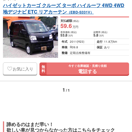
ハイゼットカーゴ クルーズ ターボ ハイルーフ 4WD 4WD
地デジナビ ETC リアカーテン
（EBD-S331V）
支払総額
(税込)
59
.6
万円
車両価格
(税込)
諸費用
(税込)
53
.8
5
.8
万円
万円
年式
2011
(H23)
走行
11.8万km
車検
R09.8
保証
あり
整備
定期点検整備有
今すぐ在庫確認・見積り依頼
無
お気に入り
電話する
料
1
/ 1
諦めるのはまだ早い！
欲しい車が見つからなかった方はこちらをチェック