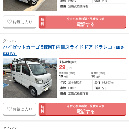
車検
R09.2
保証
あり
整備
定期点検整備有
今すぐ在庫確認・見積り依頼
無
お気に入り
電話する
料
ダイハツ
ハイゼットカーゴ 5速MT 両側スライドドア ドラレコ
（EBD-
S331V）
支払総額
(税込)
29
万円
車両価格
(税込)
諸費用
(税込)
19
10
万円
万円
年式
2015
(H27)
走行
15.6万km
車検
R09.6
保証
なし
整備
定期点検整備有
今すぐ在庫確認・見積り依頼
無
お気に入り
電話する
料
ダイハツ