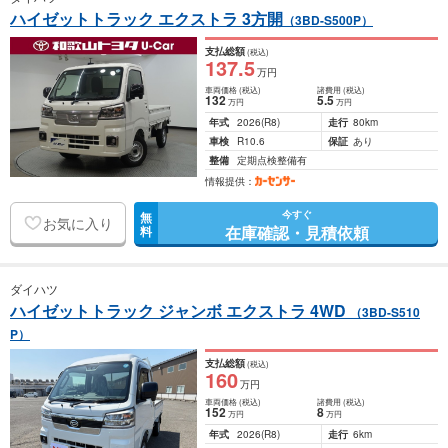
ハイゼットトラック エクストラ 3方開
（3BD-S500P）
支払総額
(税込)
137
.5
万円
車両価格
(税込)
諸費用
(税込)
132
5
.5
万円
万円
年式
2026
(R8)
走行
80km
車検
R10.6
保証
あり
整備
定期点検整備有
情報提供：
今すぐ
無
お気に入り
在庫確認・見積依頼
料
ダイハツ
ハイゼットトラック ジャンボ エクストラ 4WD
（3BD-S510
P）
支払総額
(税込)
160
万円
車両価格
(税込)
諸費用
(税込)
152
8
万円
万円
年式
2026
(R8)
走行
6km