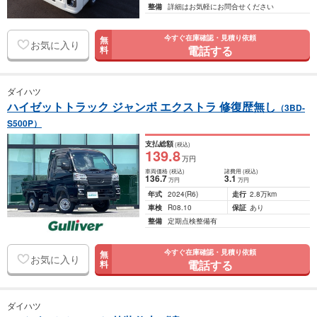
整備
詳細はお気軽にお問合せください
今すぐ在庫確認・見積り依頼
無
お気に入り
電話する
料
ダイハツ
ハイゼットトラック ジャンボ エクストラ 修復歴無し
（3BD-
S500P）
支払総額
(税込)
139
.8
万円
車両価格
(税込)
諸費用
(税込)
136
.7
3
.1
万円
万円
年式
2024
(R6)
走行
2.8万km
車検
R08.10
保証
あり
整備
定期点検整備有
今すぐ在庫確認・見積り依頼
無
お気に入り
電話する
料
ダイハツ