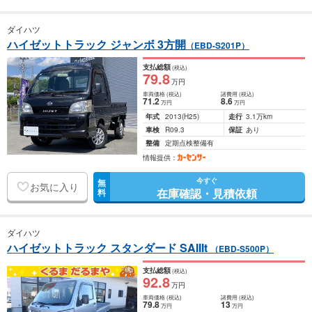
ダイハツ
ハイゼットトラック ジャンボ 3方開
（EBD-S201P）
支払総額
(税込)
79
.8
万円
車両価格
(税込)
諸費用
(税込)
71
.2
8
.6
万円
万円
年式
2013
(H25)
走行
3.1万km
車検
R09.3
保証
あり
整備
定期点検整備有
情報提供：
今すぐ
無
お気に入り
在庫確認・見積依頼
料
ダイハツ
ハイゼットトラック スタンダード SAIIIt
（EBD-S500P）
支払総額
(税込)
92
.8
万円
車両価格
(税込)
諸費用
(税込)
79
.8
13
万円
万円