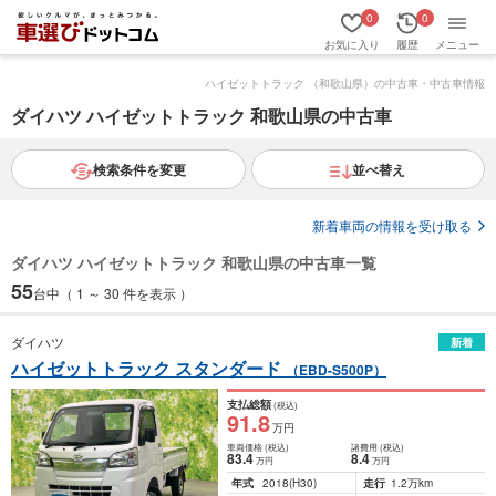
0
0
お気に入り
履歴
メニュー
ハイゼットトラック （和歌山県）の中古車・中古車情報
ダイハツ ハイゼットトラック 和歌山県の中古車
検索条件を変更
並べ替え
新着車両の情報を受け取る
ダイハツ ハイゼットトラック 和歌山県の中古車一覧
55
台中（ 1 ～ 30 件を表示 ）
ダイハツ
新着
ハイゼットトラック スタンダード
（EBD-S500P）
支払総額
(税込)
91
.8
万円
車両価格
(税込)
諸費用
(税込)
83
.4
8
.4
万円
万円
年式
2018
(H30)
走行
1.2万km