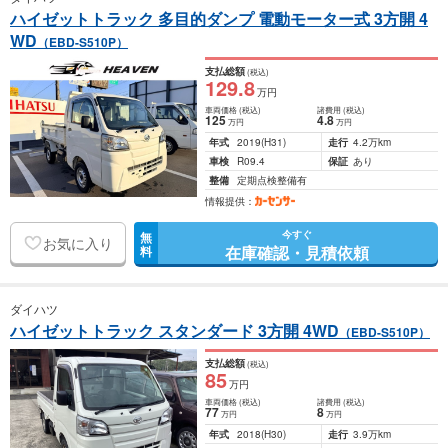
ハイゼットトラック 多目的ダンプ 電動モーター式 3方開 4
WD
（EBD-S510P）
支払総額
(税込)
129
.8
万円
車両価格
(税込)
諸費用
(税込)
125
4
.8
万円
万円
年式
2019
(H31)
走行
4.2万km
車検
R09.4
保証
あり
整備
定期点検整備有
情報提供：
今すぐ
無
お気に入り
在庫確認・見積依頼
料
ダイハツ
ハイゼットトラック スタンダード 3方開 4WD
（EBD-S510P）
支払総額
(税込)
85
万円
車両価格
(税込)
諸費用
(税込)
77
8
万円
万円
年式
2018
(H30)
走行
3.9万km