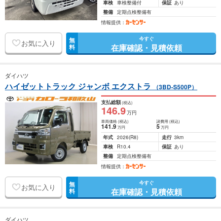
車検
車検整備付
保証
あり
整備
定期点検整備有
情報提供：
今すぐ
無
お気に入り
在庫確認・見積依頼
料
ダイハツ
ハイゼットトラック ジャンボ エクストラ
（3BD-S500P）
支払総額
(税込)
146
.9
万円
車両価格
(税込)
諸費用
(税込)
141
.9
5
万円
万円
年式
2026
(R8)
走行
3km
車検
R10.4
保証
あり
整備
定期点検整備有
情報提供：
今すぐ
無
お気に入り
在庫確認・見積依頼
料
ダイハツ