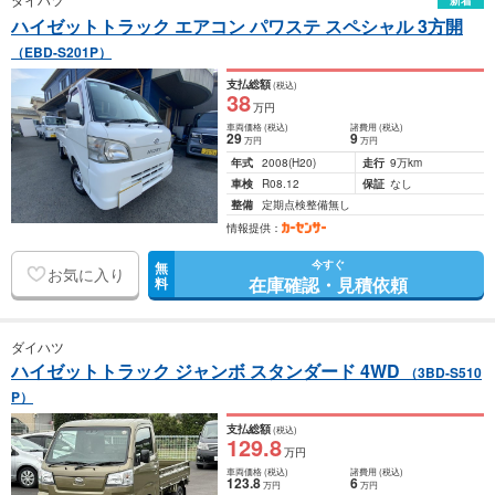
新着
ハイゼットトラック エアコン パワステ スペシャル 3方開
（EBD-S201P）
支払総額
(税込)
38
万円
車両価格
(税込)
諸費用
(税込)
29
9
万円
万円
年式
2008
(H20)
走行
9万km
車検
R08.12
保証
なし
整備
定期点検整備無し
情報提供：
今すぐ
無
お気に入り
在庫確認・見積依頼
料
ダイハツ
ハイゼットトラック ジャンボ スタンダード 4WD
（3BD-S510
P）
支払総額
(税込)
129
.8
万円
車両価格
(税込)
諸費用
(税込)
123
.8
6
万円
万円