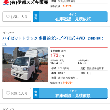
整備
定期点検整備有
情報提供：
今すぐ
無
お気に入り
在庫確認・見積依頼
料
ダイハツ
ハイゼットトラック 多目的ダンプ PTO式 4WD
（3BD-S510
P）
支払総額
(税込)
173
万円
車両価格
(税込)
諸費用
(税込)
168
.4
4
.6
万円
万円
年式
2026
(R8)
走行
登録済未使用車
車検
R10.7
保証
あり
整備
定期点検整備無し
情報提供：
今すぐ
無
お気に入り
在庫確認・見積依頼
料
ダイハツ