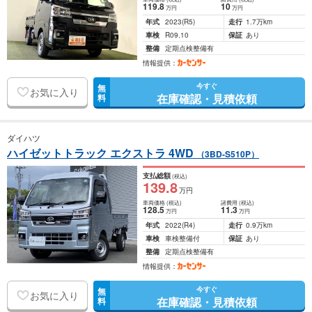
119
.8
10
万円
万円
年式
2023
(R5)
走行
1.7万km
車検
R09.10
保証
あり
整備
定期点検整備有
情報提供：
今すぐ
無
お気に入り
在庫確認・見積依頼
料
ダイハツ
ハイゼットトラック エクストラ 4WD
（3BD-S510P）
支払総額
(税込)
139
.8
万円
車両価格
(税込)
諸費用
(税込)
128
.5
11
.3
万円
万円
年式
2022
(R4)
走行
0.9万km
車検
車検整備付
保証
あり
整備
定期点検整備有
情報提供：
今すぐ
無
お気に入り
在庫確認・見積依頼
料