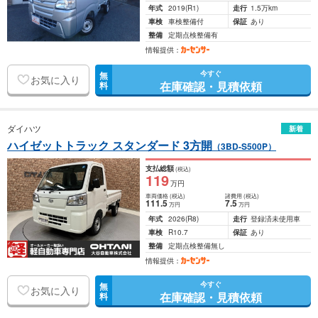
年式
2019
(R1)
走行
1.5万km
車検
車検整備付
保証
あり
整備
定期点検整備有
情報提供：
今すぐ
無
お気に入り
在庫確認・見積依頼
料
ダイハツ
新着
ハイゼットトラック スタンダード 3方開
（3BD-S500P）
支払総額
(税込)
119
万円
車両価格
(税込)
諸費用
(税込)
111
.5
7
.5
万円
万円
年式
2026
(R8)
走行
登録済未使用車
車検
R10.7
保証
あり
整備
定期点検整備無し
情報提供：
今すぐ
無
お気に入り
在庫確認・見積依頼
料