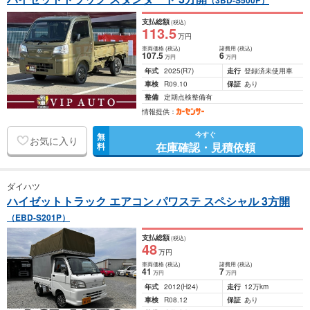
（3BD-S500P）
支払総額
(税込)
113
.5
万円
車両価格
(税込)
諸費用
(税込)
107
.5
6
万円
万円
年式
2025
(R7)
走行
登録済未使用車
車検
R09.10
保証
あり
整備
定期点検整備有
情報提供：
今すぐ
無
お気に入り
在庫確認・見積依頼
料
ダイハツ
ハイゼットトラック エアコン パワステ スペシャル 3方開
（EBD-S201P）
支払総額
(税込)
48
万円
車両価格
(税込)
諸費用
(税込)
41
7
万円
万円
年式
2012
(H24)
走行
12万km
車検
R08.12
保証
あり