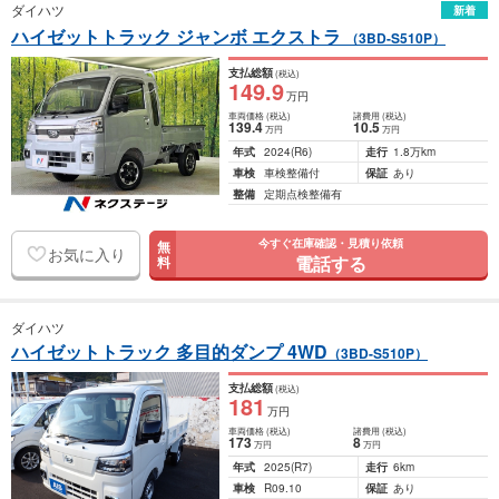
ダイハツ
新着
ハイゼットトラック ジャンボ エクストラ
（3BD-S510P）
支払総額
(税込)
149
.9
万円
車両価格
(税込)
諸費用
(税込)
139
.4
10
.5
万円
万円
年式
2024
(R6)
走行
1.8万km
車検
車検整備付
保証
あり
整備
定期点検整備有
今すぐ在庫確認・見積り依頼
無
お気に入り
電話する
料
ダイハツ
ハイゼットトラック 多目的ダンプ 4WD
（3BD-S510P）
支払総額
(税込)
181
万円
車両価格
(税込)
諸費用
(税込)
173
8
万円
万円
年式
2025
(R7)
走行
6km
車検
R09.10
保証
あり