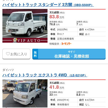
ハイゼットトラック スタンダード 3方開
（3BD-S500P）
支払総額
(税込)
83
.8
万円
車両価格
(税込)
諸費用
(税込)
76
.8
7
万円
万円
年式
2022
(R4)
走行
4.4万km
車検
R10.7
保証
あり
整備
定期点検整備有
情報提供：
今すぐ
無
お気に入り
在庫確認・見積依頼
料
ダイハツ
ハイゼットトラック エクストラ 4WD
（LE-S210P）
支払総額
(税込)
41
.8
万円
車両価格
(税込)
諸費用
(税込)
33
8
.8
万円
万円
年式
2002
(H14)
走行
8.6万km
車検
車検整備付
保証
なし