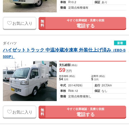
車検
R10.2
保証
あり
整備
定期点検整備有
今すぐ在庫確認・見積り依頼
無
お気に入り
電話する
料
ダイハツ
新着
ハイゼットトラック 中温冷蔵冷凍車 外装仕上げ済み
（EBD-S
500P）
支払総額
(税込)
59
万円
車両価格
(税込)
諸費用
(税込)
54
5
万円
万円
年式
2014
(H26)
走行
20万km
車検
R08.12
保証
なし
整備
定期点検整備無し
今すぐ在庫確認・見積り依頼
無
お気に入り
電話する
料