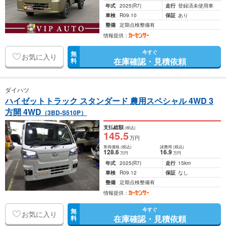
年式
2025
(R7)
走行
登録済未使用車
車検
R09.10
保証
あり
整備
定期点検整備有
情報提供：
今すぐ
無
お気に入り
在庫確認・見積依頼
料
ダイハツ
ハイゼットトラック スタンダード 農用スペシャル 4WD 3
方開 4WD
（3BD-S510P）
支払総額
(税込)
145
.5
万円
車両価格
(税込)
諸費用
(税込)
128
.6
16
.9
万円
万円
年式
2025
(R7)
走行
15km
車検
R09.12
保証
なし
整備
定期点検整備有
情報提供：
今すぐ
無
お気に入り
在庫確認・見積依頼
料