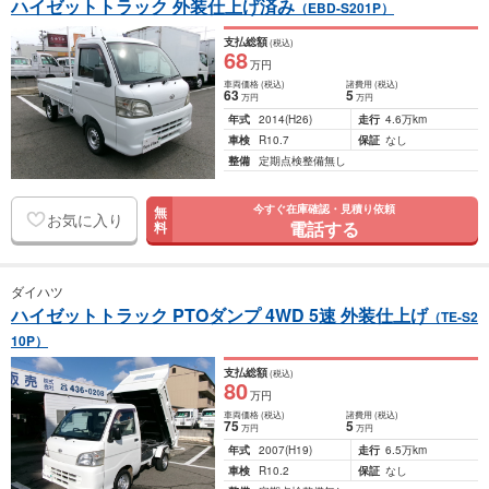
ハイゼットトラック 外装仕上げ済み
（EBD-S201P）
支払総額
(税込)
68
万円
車両価格
(税込)
諸費用
(税込)
63
5
万円
万円
年式
2014
(H26)
走行
4.6万km
車検
R10.7
保証
なし
整備
定期点検整備無し
今すぐ在庫確認・見積り依頼
無
お気に入り
電話する
料
ダイハツ
ハイゼットトラック PTOダンプ 4WD 5速 外装仕上げ
（TE-S2
10P）
支払総額
(税込)
80
万円
車両価格
(税込)
諸費用
(税込)
75
5
万円
万円
年式
2007
(H19)
走行
6.5万km
車検
R10.2
保証
なし