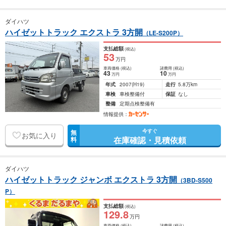
ダイハツ
ハイゼットトラック エクストラ 3方開
（LE-S200P）
支払総額
(税込)
53
万円
車両価格
(税込)
諸費用
(税込)
43
10
万円
万円
年式
2007
(H19)
走行
5.8万km
車検
車検整備付
保証
なし
整備
定期点検整備有
情報提供：
今すぐ
無
お気に入り
在庫確認・見積依頼
料
ダイハツ
ハイゼットトラック ジャンボ エクストラ 3方開
（3BD-S500
P）
支払総額
(税込)
129
.8
万円
車両価格
(税込)
諸費用
(税込)