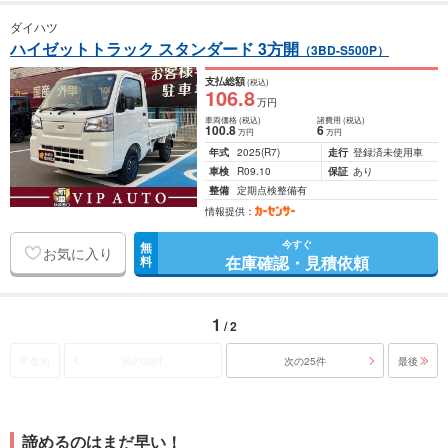
ダイハツ
ハイゼットトラック スタンダード 3方開
（3BD-S500P）
支払総額
(税込)
106
.8
万円
車両価格
(税込)
諸費用
(税込)
100
.8
6
万円
万円
年式
2025
(R7)
走行
登録済未使用車
車検
R09.10
保証
あり
整備
定期点検整備有
情報提供：
今すぐ
無
お気に入り
在庫確認・見積依頼
料
1
/ 2
最初
前の30件
次の25件
最後
諦めるのはまだ早い！