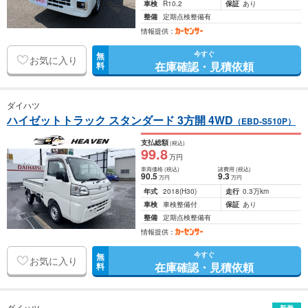
車検
R10.2
保証
あり
整備
定期点検整備有
情報提供：
今すぐ
無
お気に入り
在庫確認・見積依頼
料
ダイハツ
ハイゼットトラック スタンダード 3方開 4WD
（EBD-S510P）
支払総額
(税込)
99
.8
万円
車両価格
(税込)
諸費用
(税込)
90
.5
9
.3
万円
万円
年式
2018
(H30)
走行
0.3万km
車検
車検整備付
保証
あり
整備
定期点検整備有
情報提供：
今すぐ
無
お気に入り
在庫確認・見積依頼
料
ダイハツ