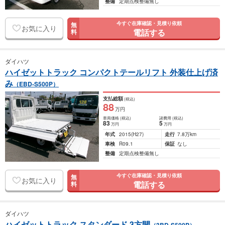
整備
定期点検整備無し
今すぐ在庫確認・見積り依頼
無
お気に入り
電話する
料
ダイハツ
ハイゼットトラック コンパクトテールリフト 外装仕上げ済
み
（EBD-S500P）
支払総額
(税込)
88
万円
車両価格
(税込)
諸費用
(税込)
83
5
万円
万円
年式
2015
(H27)
走行
7.8万km
車検
R09.1
保証
なし
整備
定期点検整備無し
今すぐ在庫確認・見積り依頼
無
お気に入り
電話する
料
ダイハツ
ハイゼットトラック スタンダード 3方開