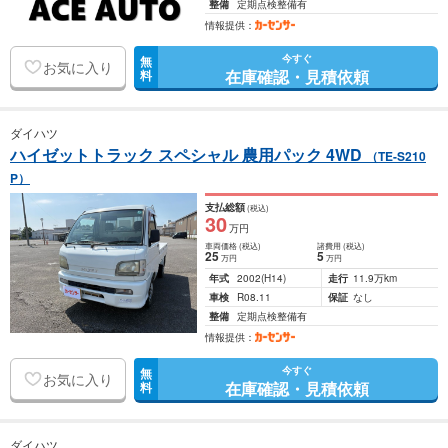
整備
定期点検整備有
情報提供：
今すぐ
無
お気に入り
在庫確認・見積依頼
料
ダイハツ
ハイゼットトラック スペシャル 農用パック 4WD
（TE-S210
P）
支払総額
(税込)
30
万円
車両価格
(税込)
諸費用
(税込)
25
5
万円
万円
年式
2002
(H14)
走行
11.9万km
車検
R08.11
保証
なし
整備
定期点検整備有
情報提供：
今すぐ
無
お気に入り
在庫確認・見積依頼
料
ダイハツ