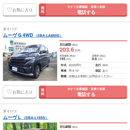
今すぐ在庫確認・見積り依頼
無
お気に入り
電話する
料
ダイハツ
ムーヴ G 4WD
（5BA-LA860S）
支払総額
(税込)
203
.6
万円
車両価格
(税込)
諸費用
(税込)
195
8
.6
万円
万円
年式
2025
(R7)
走行
4km
車検
R10.10
保証
あり
整備
詳細はお気軽にお問合せください
今すぐ在庫確認・見積り依頼
無
お気に入り
電話する
料
ダイハツ
ムーヴ L
（DBA-L185S）
支払総額
(税込)