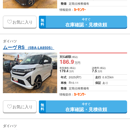
整備
定期点検整備有
情報提供：
今すぐ
無
お気に入り
在庫確認・見積依頼
料
ダイハツ
ムーヴ RS
（5BA-LA850S）
支払総額
(税込)
186
.9
万円
車両価格
(税込)
諸費用
(税込)
179
.4
7
.5
万円
万円
年式
2025
(R7)
走行
0.9万km
車検
R10.11
保証
あり
整備
定期点検整備有
情報提供：
今すぐ
無
お気に入り
在庫確認・見積依頼
料
ダイハツ