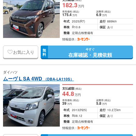
182
.3
万円
車両価格
(税込)
諸費用
(税込)
175
.4
6
.9
万円
万円
年式
2025
(R7)
走行
889km
車検
R10.6
保証
あり
整備
定期点検整備有
情報提供：
今すぐ
無
お気に入り
在庫確認・見積依頼
料
ダイハツ
ムーヴ L SA 4WD
（DBA-LA110S）
支払総額
(税込)
44
.8
万円
車両価格
(税込)
諸費用
(税込)
39
5
.8
万円
万円
年式
2013
(H25)
走行
10.2万km
車検
R08.12
保証
あり
整備
定期点検整備有
情報提供：