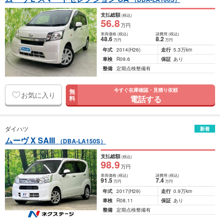
支払総額
(税込)
56
.8
万円
車両価格
(税込)
諸費用
(税込)
48
.6
8
.2
万円
万円
年式
2014
(H26)
走行
5.3万km
車検
R09.6
保証
あり
整備
定期点検整備有
今すぐ在庫確認・見積り依頼
無
お気に入り
電話する
料
ダイハツ
新着
ムーヴ X SAIII
（DBA-LA150S）
支払総額
(税込)
98
.9
万円
車両価格
(税込)
諸費用
(税込)
91
.5
7
.4
万円
万円
年式
2017
(H29)
走行
0.9万km
車検
R08.11
保証
あり
整備
定期点検整備有