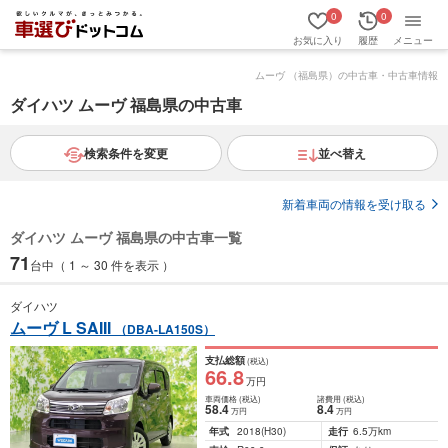
0
0
お気に入り
履歴
メニュー
ムーヴ （福島県）の中古車・中古車情報
ダイハツ ムーヴ 福島県の中古車
検索条件を変更
並べ替え
新着車両の情報を受け取る
ダイハツ ムーヴ 福島県の中古車一覧
71
台中（ 1 ～ 30 件を表示 ）
ダイハツ
ムーヴ L SAIII
（DBA-LA150S）
支払総額
(税込)
66
.8
万円
車両価格
(税込)
諸費用
(税込)
58
.4
8
.4
万円
万円
年式
2018
(H30)
走行
6.5万km