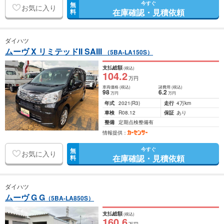
今すぐ
無
お気に入り
在庫確認・見積依頼
料
ダイハツ
ムーヴ X リミテッドII SAIII
（5BA-LA150S）
支払総額
(税込)
104
.2
万円
車両価格
(税込)
諸費用
(税込)
98
6
.2
万円
万円
年式
2021
(R3)
走行
4万km
車検
R08.12
保証
あり
整備
定期点検整備有
情報提供：
今すぐ
無
お気に入り
在庫確認・見積依頼
料
ダイハツ
ムーヴ G G
（5BA-LA850S）
支払総額
(税込)
160
.6