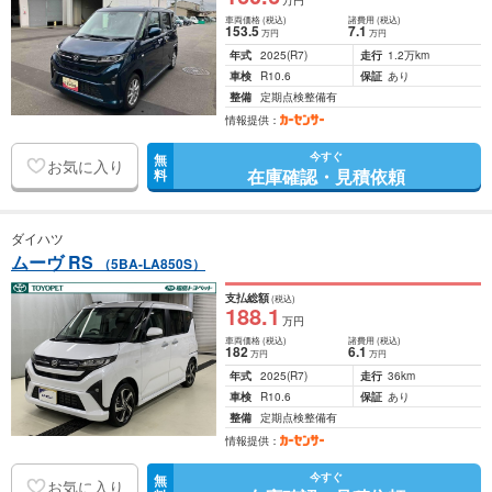
万円
車両価格
(税込)
諸費用
(税込)
153
.5
7
.1
万円
万円
年式
2025
(R7)
走行
1.2万km
車検
R10.6
保証
あり
整備
定期点検整備有
情報提供：
今すぐ
無
お気に入り
在庫確認・見積依頼
料
ダイハツ
ムーヴ RS
（5BA-LA850S）
支払総額
(税込)
188
.1
万円
車両価格
(税込)
諸費用
(税込)
182
6
.1
万円
万円
年式
2025
(R7)
走行
36km
車検
R10.6
保証
あり
整備
定期点検整備有
情報提供：
今すぐ
無
お気に入り