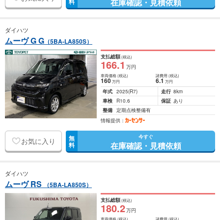
在庫確認・見積依頼
料
ダイハツ
ムーヴ G G
（5BA-LA850S）
支払総額
(税込)
166
.1
万円
車両価格
(税込)
諸費用
(税込)
160
6
.1
万円
万円
年式
2025
(R7)
走行
8km
車検
R10.6
保証
あり
整備
定期点検整備有
情報提供：
今すぐ
無
お気に入り
在庫確認・見積依頼
料
ダイハツ
ムーヴ RS
（5BA-LA850S）
支払総額
(税込)
180
.2
万円
車両価格
(税込)
諸費用
(税込)