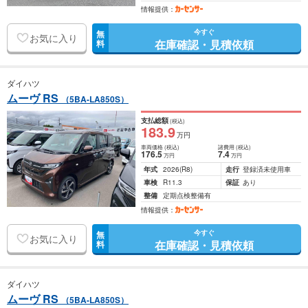
情報提供：
今すぐ
無
お気に入り
在庫確認・見積依頼
料
ダイハツ
ムーヴ RS
（5BA-LA850S）
支払総額
(税込)
183
.9
万円
車両価格
(税込)
諸費用
(税込)
176
.5
7
.4
万円
万円
年式
2026
(R8)
走行
登録済未使用車
車検
R11.3
保証
あり
整備
定期点検整備有
情報提供：
今すぐ
無
お気に入り
在庫確認・見積依頼
料
ダイハツ
ムーヴ RS
（5BA-LA850S）