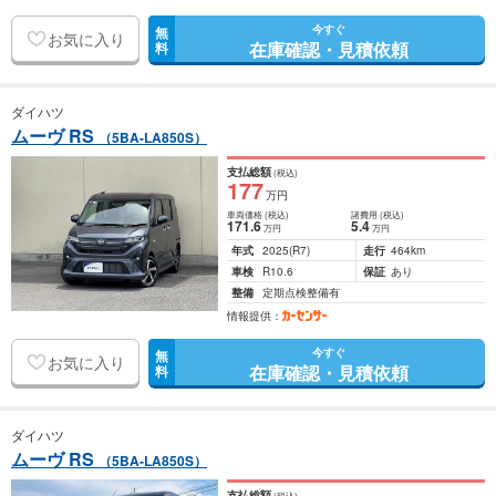
今すぐ
無
お気に入り
在庫確認・見積依頼
料
ダイハツ
ムーヴ RS
（5BA-LA850S）
支払総額
(税込)
177
万円
車両価格
(税込)
諸費用
(税込)
171
.6
5
.4
万円
万円
年式
2025
(R7)
走行
464km
車検
R10.6
保証
あり
整備
定期点検整備有
情報提供：
今すぐ
無
お気に入り
在庫確認・見積依頼
料
ダイハツ
ムーヴ RS
（5BA-LA850S）
支払総額
(税込)