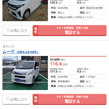
159
.3
8
.5
万円
万円
年式
2026
(R8)
走行
登録済未使用車
車検
検なし
保証
あり
整備
詳細はお気軽にお問合せください
今すぐ在庫確認・見積り依頼
無
お気に入り
電話する
料
ダイハツ
ムーヴ
（DBA-LA160S）
支払総額
(税込)
116
.6
万円
車両価格
(税込)
諸費用
(税込)
107
.8
8
.8
万円
万円
年式
2020
(R2)
走行
1.3万km
車検
車検整備付
保証
あり
整備
詳細はお気軽にお問合せください
今すぐ在庫確認・見積り依頼
無
お気に入り
電話する
料