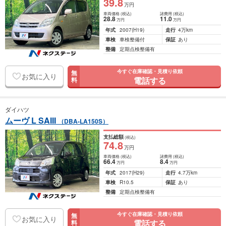
39
.8
万円
車両価格
(税込)
諸費用
(税込)
28
.8
11
.0
万円
万円
年式
2007
(H19)
走行
4万km
車検
車検整備付
保証
あり
整備
定期点検整備有
今すぐ在庫確認・見積り依頼
無
お気に入り
電話する
料
ダイハツ
ムーヴ L SAIII
（DBA-LA150S）
支払総額
(税込)
74
.8
万円
車両価格
(税込)
諸費用
(税込)
66
.4
8
.4
万円
万円
年式
2017
(H29)
走行
4.7万km
車検
R10.5
保証
あり
整備
定期点検整備有
今すぐ在庫確認・見積り依頼
無
お気に入り
電話する
料