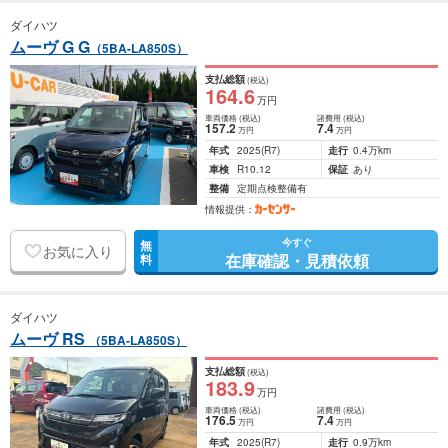
ダイハツ
ムーヴ G G
（5BA-LA850S）
支払総額
(税込)
164
.6
万円
車両価格
(税込)
諸費用
(税込)
157
.2
7
.4
万円
万円
年式
2025
(R7)
走行
0.4万km
車検
R10.12
保証
あり
整備
定期点検整備有
情報提供：
今すぐ
無
お気に入り
在庫確認・見積依頼
料
ダイハツ
ムーヴ RS
（5BA-LA850S）
支払総額
(税込)
183
.9
万円
車両価格
(税込)
諸費用
(税込)
176
.5
7
.4
万円
万円
年式
2025
(R7)
走行
0.9万km