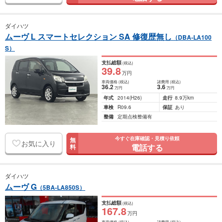
ダイハツ
ムーヴ L スマートセレクション SA 修復歴無し
（DBA-LA100
S）
支払総額
(税込)
39
.8
万円
車両価格
(税込)
諸費用
(税込)
36
.2
3
.6
万円
万円
年式
2014
(H26)
走行
8.9万km
車検
R09.6
保証
あり
整備
定期点検整備有
今すぐ在庫確認・見積り依頼
無
お気に入り
電話する
料
ダイハツ
ムーヴ G
（5BA-LA850S）
支払総額
(税込)
167
.8
万円
車両価格
(税込)
諸費用
(税込)