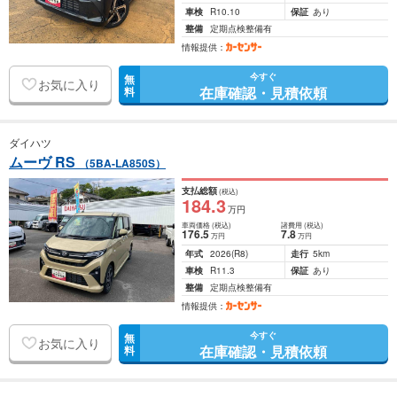
車検
R10.10
保証
あり
整備
定期点検整備有
情報提供：
今すぐ
無
お気に入り
在庫確認・見積依頼
料
ダイハツ
ムーヴ RS
（5BA-LA850S）
支払総額
(税込)
184
.3
万円
車両価格
(税込)
諸費用
(税込)
176
.5
7
.8
万円
万円
年式
2026
(R8)
走行
5km
車検
R11.3
保証
あり
整備
定期点検整備有
情報提供：
今すぐ
無
お気に入り
在庫確認・見積依頼
料