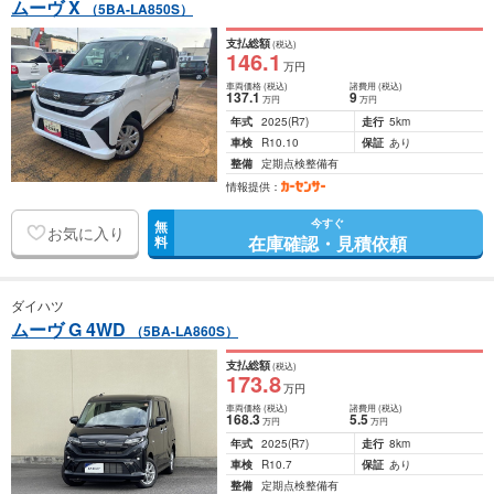
ムーヴ X
（5BA-LA850S）
支払総額
(税込)
146
.1
万円
車両価格
(税込)
諸費用
(税込)
137
.1
9
万円
万円
年式
2025
(R7)
走行
5km
車検
R10.10
保証
あり
整備
定期点検整備有
情報提供：
今すぐ
無
お気に入り
在庫確認・見積依頼
料
ダイハツ
ムーヴ G 4WD
（5BA-LA860S）
支払総額
(税込)
173
.8
万円
車両価格
(税込)
諸費用
(税込)
168
.3
5
.5
万円
万円
年式
2025
(R7)
走行
8km
車検
R10.7
保証
あり
整備
定期点検整備有