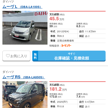
ダイハツ
ムーヴ L
（DBA-LA100S）
支払総額
(税込)
45
.5
万円
車両価格
(税込)
諸費用
(税込)
39
6
.5
万円
万円
年式
2012
(H24)
走行
11.9万km
車検
R09.3
保証
あり
整備
定期点検整備有
情報提供：
今すぐ
無
お気に入り
在庫確認・見積依頼
料
ダイハツ
ムーヴ RS
（5BA-LA850S）
支払総額
(税込)
181
.2
万円
車両価格
(税込)
諸費用
(税込)
173
.8
7
.4
万円
万円
年式
2025
(R7)
走行
0.4万km
車検
R10.8
保証
あり