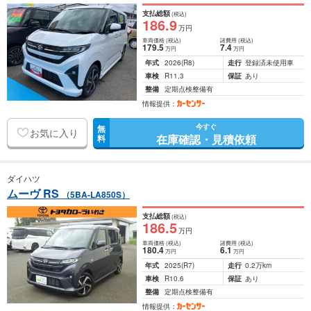
支払総額
(税込)
186
.9
万円
車両価格
(税込)
諸費用
(税込)
179
.5
7
.4
万円
万円
年式
2026
(R8)
走行
登録済未使用車
車検
R11.3
保証
あり
整備
定期点検整備有
情報提供：
今すぐ
無
お気に入り
在庫確認・見積依頼
料
ダイハツ
ムーヴ RS
（5BA-LA850S）
支払総額
(税込)
186
.5
万円
車両価格
(税込)
諸費用
(税込)
180
.4
6
.1
万円
万円
年式
2025
(R7)
走行
0.2万km
車検
R10.6
保証
あり
整備
定期点検整備有
情報提供：