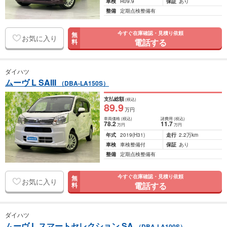
車検
R09.9
保証
あり
整備
定期点検整備有
今すぐ在庫確認・見積り依頼
無
お気に入り
電話する
料
ダイハツ
ムーヴ L SAIII
（DBA-LA150S）
支払総額
(税込)
89
.9
万円
車両価格
(税込)
諸費用
(税込)
78
.2
11
.7
万円
万円
年式
2019
(H31)
走行
2.2万km
車検
車検整備付
保証
あり
整備
定期点検整備有
今すぐ在庫確認・見積り依頼
無
お気に入り
電話する
料
ダイハツ
ムーヴ L スマートセレクション SA
（DBA-LA100S）