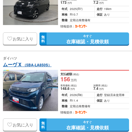
173
7
.2
万円
万円
年式
2025
(R7)
走行
19km
車検
R10.7
保証
あり
整備
定期点検整備有
情報提供：
今すぐ
無
お気に入り
在庫確認・見積依頼
料
ダイハツ
ムーヴ X
（5BA-LA850S）
支払総額
(税込)
156
万円
車両価格
(税込)
諸費用
(税込)
148
.6
7
.4
万円
万円
年式
2026
(R8)
走行
登録済未使用車
車検
R11.4
保証
あり
整備
定期点検整備有
情報提供：
今すぐ
無
お気に入り
在庫確認・見積依頼
料