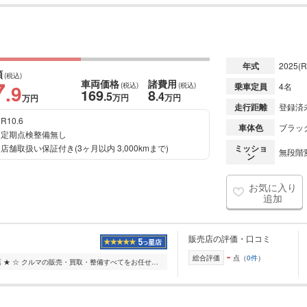
年式
2025
(R
額
(税込)
7
車両価格
諸費用
.9
(税込)
(税込)
乗車定員
4名
169
8
.5
.4
万円
万円
万円
走行距離
登録済
R10.6
車体色
ブラッ
定期点検整備無し
店舗取扱い保証付き(3ヶ月以内 3,000kmまで)
ミッショ
無段階変
ン
お気に入り
追加
販売店の評価・口コミ
-
総合評価
点（
0件
）
☆ ★ ネクステージ北上店 ★ ☆ クルマの販売・買取・整備すべてをお任せいただける大型店舗です。 お問い合わせも受け付けておりますので、お気軽にご連絡ください♪ ー ...