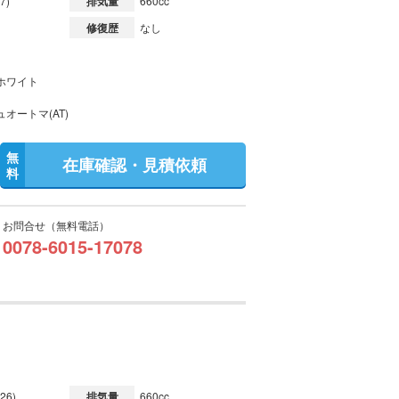
7)
排気量
660cc
修復歴
なし
ホワイト
オートマ(AT)
無
在庫確認・見積依頼
料
お問合せ（無料電話）
0078-6015-17078
26)
排気量
660cc