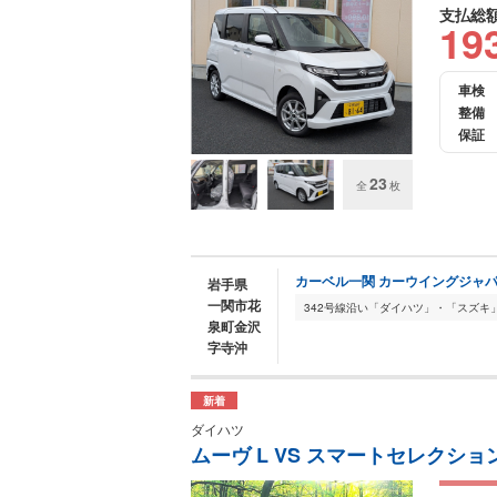
支払総
19
車検
整備
保証
23
全
枚
カーベル一関 カーウイングジャパ
岩手県
一関市花
泉町金沢
字寺沖
新着
ダイハツ
ムーヴ L VS スマートセレクション