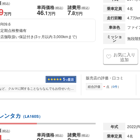
額
(税込)
車両価格
諸費用
9
(税込)
(税込)
乗車定員
4名
46
7
.1
.8
万円
万円
万円
走行距離
4.7万k
R09.6
車体色
ファイ
定期点検整備有
店舗取扱い保証付き(3ヶ月以内 3,000kmまで)
ミッショ
無段階変
ン
お気に入り
追加
販売店の評価・口コミ
-
総合評価
点（
0件
）
販売・買取・車検・保険など、クルマに関することならなんでもお任せいただける大型総合ショップです。 ご家族・お友達みなさまでお気軽にご来場ください。 地域最大...
D レンタカ
（LA160S）
年式
2022
(R
額
(税込)
4
車両価格
諸費用
(税込)
(税込)
乗車定員
4名
96
8