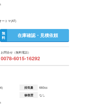
m
ートマ(AT)
無
在庫確認・見積依頼
料
お問合せ（無料電話）
0078-6015-16292
4)
排気量
660cc
修復歴
なし
m