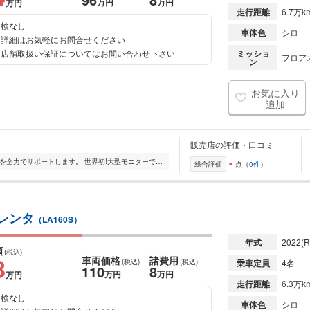
万円
万円
万円
走行距離
6.7万k
検なし
車体色
シロ
詳細はお気軽にお問合せください
店舗取扱い保証についてはお問い合わせ下さい
ミッショ
フロアオ
ン
お気に入り
追加
販売店の評価・口コミ
-
みなさまのお車選び アフターサービスを全力でサポートします。 世界初!大型モニターでの商談もできます。 実際にグレードやボディカラーをお好みで変更することが...
総合評価
点（
0件
）
D レンタ
（LA160S）
年式
2022
(R
額
(税込)
8
車両価格
諸費用
(税込)
(税込)
乗車定員
4名
110
8
万円
万円
万円
走行距離
6.3万k
検なし
車体色
シロ