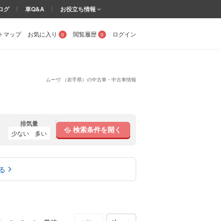
ログ
車Q&A
お役立ち情報
トマップ
お気に入り
閲覧履歴
ログイン
0
0
ムーヴ （岩手県）の中古車・中古車情報
排気量
検索条件を開く
少ない
多い
る