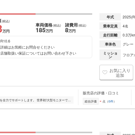
年式
2025
(R
額
(税込)
3
車両価格
諸費用
(税込)
(税込)
乗車定員
4名
185
8
万円
万円
万円
走行距離
0.3万k
R10.6
車体色
グレー
詳細はお気軽にお問合せください
店舗取扱い保証についてはお問い合わせ下さい
ミッショ
フロアオ
ン
お気に入り
追加
販売店の評価・口コミ
-
みなさまのお車選び アフターサービスを全力でサポートします。 世界初!大型モニターでの商談もできます。 実際にグレードやボディカラーをお好みで変更することが...
総合評価
点（
0件
）