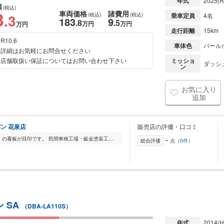
年式
2025
(R
額
(税込)
3
車両価格
諸費用
.3
(税込)
(税込)
乗車定員
4名
183
9
.8
.5
万円
万円
万円
走行距離
15km
R10.6
車体色
パール
詳細はお気軽にお問合せください
店舗取扱い保証についてはお問い合わせ下さい
ミッショ
ダッシュ
ン
お気に入り
追加
ン 花泉店
販売店の評価・口コミ
-
342号線沿い「ダイハツ」・「スズキ」の看板が目印です。 民間車検工場・鈑金塗装工場併設。 24時間レッカー・ロードサービス対応。 各メーカー新車・中古お取り扱い、...
総合評価
点（
0件
）
 SA
（DBA-LA110S）
年式
2014
(H