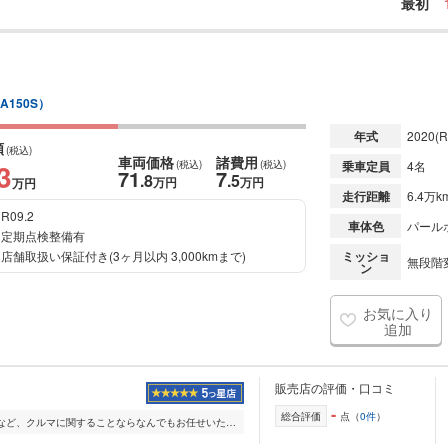
最初
A150S）
年式
2020
(R
額
(税込)
車両価格
諸費用
3
(税込)
(税込)
乗車定員
4名
71
7
.8
.5
万円
万円
万円
走行距離
6.4万k
R09.2
車体色
パール
定期点検整備有
店舗取扱い保証付き(3ヶ月以内 3,000kmまで)
ミッショ
無段階変
ン
お気に入り
追加
販売店の評価・口コミ
-
総合評価
点（
0件
）
販売・買取・車検・保険など、クルマに関することならなんでもお任せいただける大型総合ショップです。 ご家族・お友達みなさまでお気軽にご来場ください。 地域最大...