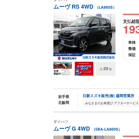
ムーヴ RS 4WD
（LA860S）
支払総
19
車検
整備
保証
20
全
枚
日新スズキ販売(株) 盛岡営業所
岩手県
北飯岡
ダイハツ
ムーヴ G 4WD
（5BA-LA860S）