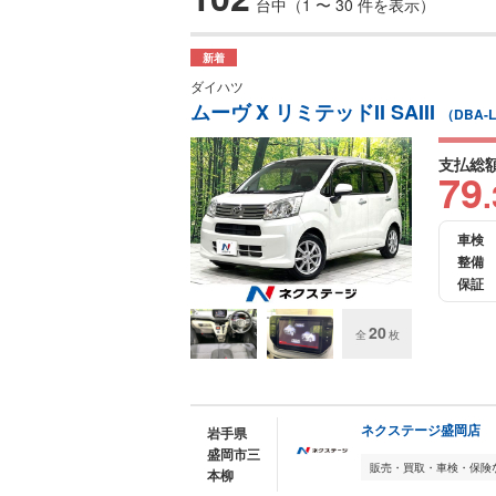
台中（1 〜 30 件を表示）
新着
ダイハツ
ムーヴ X リミテッドII SAIII
（DBA-L
支払総
79
.
車検
整備
保証
20
全
枚
ネクステージ盛岡店
岩手県
盛岡市三
本柳