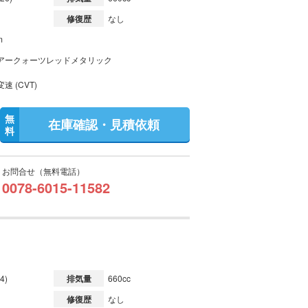
修復歴
なし
m
アークォーツレッドメタリック
速 (CVT)
無
在庫確認・見積依頼
料
お問合せ（無料電話）
0078-6015-11582
4)
排気量
660cc
修復歴
なし