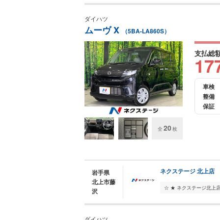
ダイハツ
ムーヴ X
（5BA-LA860S）
支払総
17
車検
整備
保証
20
全
枚
ネクステージ 北上店
岩手県
北上市藤
沢
ダイハツ