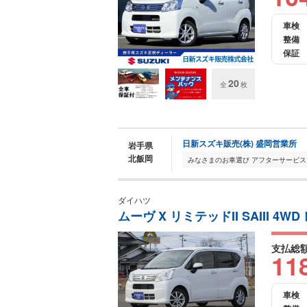
車検
整備
保証
20
全
枚
日新スズキ販売(株) 盛岡営業所
岩手県
北飯岡
ダイハツ
ムーヴ X リミテッドII SAIII 4W
支払総
11
車検