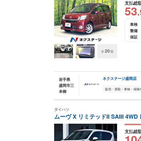
支払総
53
.
車検
整備
保証
20
全
枚
ネクステージ盛岡店
岩手県
盛岡市三
本柳
ダイハツ
ムーヴ X リミテッドII SAIII 4W
支払総
10