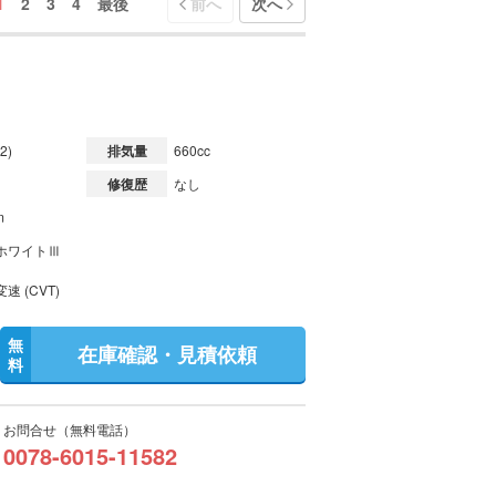
1
2
3
4
最後
前へ
次へ
2)
排気量
660cc
修復歴
なし
m
ホワイトⅢ
速 (CVT)
無
在庫確認・見積依頼
料
お問合せ（無料電話）
0078-6015-11582