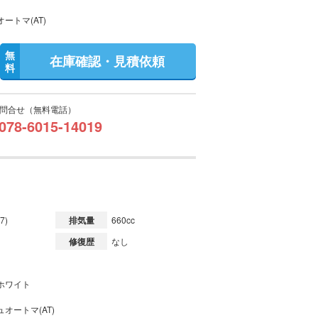
ートマ(AT)
無
在庫確認・見積依頼
料
問合せ（無料電話）
078-6015-14019
7)
排気量
660cc
修復歴
なし
ホワイト
オートマ(AT)