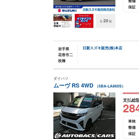
整備
保証
20
全
枚
日新スズキ販売(株)本店
岩手県
花巻市二
枚橋
ダイハツ
ムーヴ RS 4WD
（5BA-LA860S）
支払総
28
車検
整備
保証