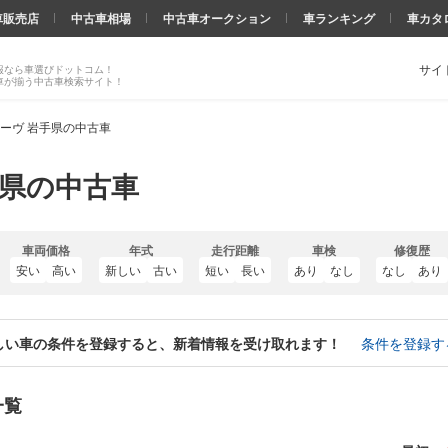
車販売店
中古車相場
中古車オークション
車ランキング
車カタ
サイ
報なら車選びドットコム！
車が揃う中古車検索サイト！
ーヴ 岩手県の中古車
手県の中古車
車両価格
年式
走行距離
車検
修復歴
安い
高い
新しい
古い
短い
長い
あり
なし
なし
あり
しい車の条件を登録すると、新着情報を受け取れます！
条件を登録す
一覧