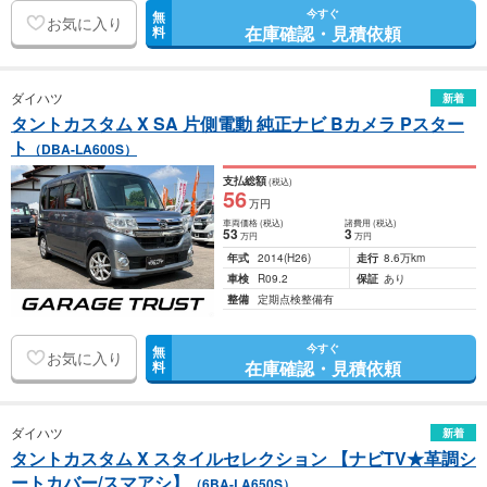
今すぐ
無
お気に入り
在庫確認・見積依頼
料
ダイハツ
新着
タントカスタム X SA 片側電動 純正ナビ Bカメラ Pスター
ト
（DBA-LA600S）
支払総額
(税込)
56
万円
車両価格
(税込)
諸費用
(税込)
53
3
万円
万円
年式
2014
(H26)
走行
8.6万km
車検
R09.2
保証
あり
整備
定期点検整備有
今すぐ
無
お気に入り
在庫確認・見積依頼
料
ダイハツ
新着
タントカスタム X スタイルセレクション 【ナビTV★革調シ
ートカバー/スマアシ】
（6BA-LA650S）