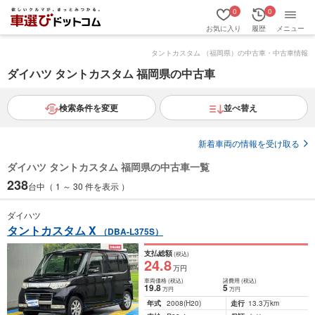
0
0
お気に入り
履歴
メニュー
タントカスタム （福岡県）の中古車・中古車情報
ダイハツ タントカスタム 福岡県の中古車
検索条件を変更
並べ替え
新着車両の情報を受け取る
ダイハツ タントカスタム 福岡県の中古車一覧
238
台中（ 1 ～ 30 件を表示 ）
ダイハツ
タントカスタム X
（DBA-L375S）
支払総額
(税込)
24
.8
万円
車両価格
(税込)
諸費用
(税込)
19
.8
5
万円
万円
年式
2008
(H20)
走行
13.3万km