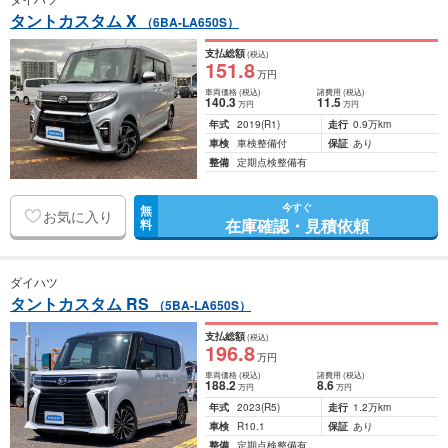
タントカスタム X
（6BA-LA650S）
支払総額
(税込)
151
.8
万円
車両価格
(税込)
諸費用
(税込)
140
.3
11
.5
万円
万円
年式
2019
(R1)
走行
0.9万km
車検
車検整備付
保証
あり
整備
定期点検整備有
今すぐ
無
お気に入り
在庫確認・見積依頼
料
ダイハツ
タントカスタム RS
（5BA-LA650S）
支払総額
(税込)
196
.8
万円
車両価格
(税込)
諸費用
(税込)
188
.2
8
.6
万円
万円
年式
2023
(R5)
走行
1.2万km
車検
R10.1
保証
あり
整備
定期点検整備有