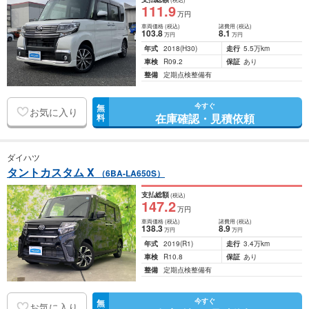
111
.9
万円
車両価格
(税込)
諸費用
(税込)
103
.8
8
.1
万円
万円
年式
2018
(H30)
走行
5.5万km
車検
R09.2
保証
あり
整備
定期点検整備有
今すぐ
無
お気に入り
在庫確認・見積依頼
料
ダイハツ
タントカスタム X
（6BA-LA650S）
支払総額
(税込)
147
.2
万円
車両価格
(税込)
諸費用
(税込)
138
.3
8
.9
万円
万円
年式
2019
(R1)
走行
3.4万km
車検
R10.8
保証
あり
整備
定期点検整備有
今すぐ
無
お気に入り