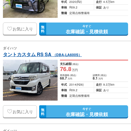
年式
2020
(R2)
走行
4.5万km
車検
R09.2
保証
あり
整備
定期点検整備有
今すぐ
無
お気に入り
在庫確認・見積依頼
料
ダイハツ
タントカスタム RS SA
（DBA-LA600S）
支払総額
(税込)
76
.8
万円
車両価格
(税込)
諸費用
(税込)
68
.7
8
.1
万円
万円
年式
2014
(H26)
走行
9.3万km
車検
R09.2
保証
あり
整備
定期点検整備有
今すぐ
無
お気に入り
在庫確認・見積依頼
料
ダイハツ