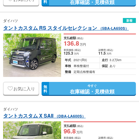
在庫確認・見積依頼
料
ダイハツ
新着
タントカスタム RS スタイルセレクション
（5BA-LA650S）
支払総額
(税込)
136
.8
万円
車両価格
(税込)
諸費用
(税込)
125
.3
11
.5
万円
万円
年式
2021
(R3)
走行
3.2万km
車検
車検整備付
保証
あり
整備
定期点検整備有
今すぐ
無
お気に入り
在庫確認・見積依頼
料
ダイハツ
タントカスタム X SAII
（DBA-LA600S）
支払総額
(税込)
96
.8
万円
車両価格
(税込)
諸費用
(税込)