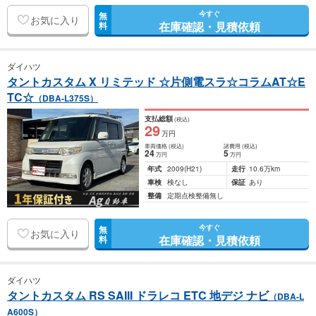
今すぐ
無
お気に入り
在庫確認・見積依頼
料
ダイハツ
タントカスタム X リミテッド ☆片側電スラ☆コラムAT☆E
TC☆
（DBA-L375S）
支払総額
(税込)
29
万円
車両価格
(税込)
諸費用
(税込)
24
5
万円
万円
年式
2009
(H21)
走行
10.6万km
車検
検なし
保証
あり
整備
定期点検整備無し
今すぐ
無
お気に入り
在庫確認・見積依頼
料
ダイハツ
タントカスタム RS SAIII ドラレコ ETC 地デジ ナビ
（DBA-L
A600S）