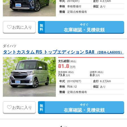
年式
2019
(R1)
走行
4.2万km
車検
車検整備付
保証
あり
整備
定期点検整備有
今すぐ
無
お気に入り
在庫確認・見積依頼
料
ダイハツ
タントカスタム RS トップエディション SAII
（DBA-LA600S）
支払総額
(税込)
81
.8
万円
車両価格
(税込)
諸費用
(税込)
73
.8
8
.0
万円
万円
年式
2015
(H27)
走行
6.2万km
車検
R08.12
保証
あり
整備
定期点検整備有
今すぐ
無
お気に入り
在庫確認・見積依頼
料