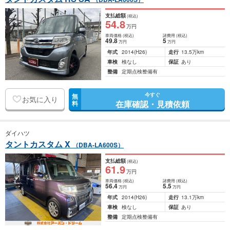
支払総額
(税込)
54
.8
万円
車両価格
(税込)
諸費用
(税込)
49
.8
5
万円
万円
年式
2014
(H26)
走行
13.5万km
車検
検なし
保証
あり
整備
定期点検整備有
今すぐ
無
お気に入り
在庫確認・見積依頼
料
ダイハツ
タントカスタム X
（DBA-LA600S）
支払総額
(税込)
61
.9
万円
車両価格
(税込)
諸費用
(税込)
56
.4
5
.5
万円
万円
年式
2014
(H26)
走行
13.1万km
車検
検なし
保証
あり
整備
定期点検整備有