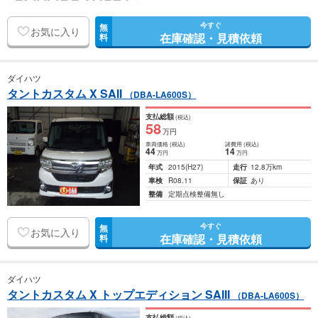
今すぐ
無
お気に入り
在庫確認・見積依頼
料
ダイハツ
タントカスタム X SAII
（DBA-LA600S）
支払総額
(税込)
58
万円
車両価格
(税込)
諸費用
(税込)
44
14
万円
万円
年式
2015
(H27)
走行
12.8万km
車検
R08.11
保証
あり
整備
定期点検整備無し
今すぐ
無
お気に入り
在庫確認・見積依頼
料
ダイハツ
タントカスタム X トップエディション SAIII
（DBA-LA600S）
支払総額
(税込)