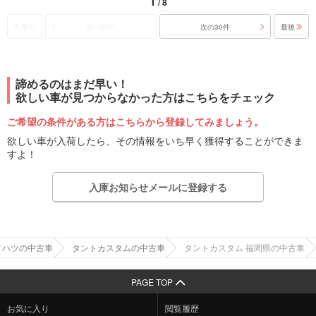
1
/ 8
最初
前の30件
次の30件
最後
諦めるのはまだ早い！
欲しい車が見つからなかった方はこちらをチェック
ご希望の条件がある方はこちらから登録してみましょう。
欲しい車が入荷したら、その情報をいち早く獲得することができま
すよ！
入庫お知らせメールに登録する
イハツの中古車
タントカスタムの中古車
タントカスタム 福岡県の中古車
PAGE TOP
お気に入り
閲覧履歴