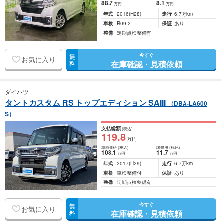
88
.7
8
.1
万円
万円
年式
2016
(H28)
走行
6.7万km
車検
R09.2
保証
あり
整備
定期点検整備有
今すぐ
無
お気に入り
在庫確認・見積依頼
料
ダイハツ
タントカスタム RS トップエディション SAIII
（DBA-LA600
S）
支払総額
(税込)
119
.8
万円
車両価格
(税込)
諸費用
(税込)
108
.1
11
.7
万円
万円
年式
2017
(H29)
走行
6.7万km
車検
車検整備付
保証
あり
整備
定期点検整備有
今すぐ
無
お気に入り
在庫確認・見積依頼
料