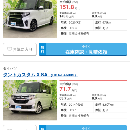
支払総額
(税込)
151
.8
万円
車両価格
(税込)
諸費用
(税込)
143
.8
8
.0
万円
万円
年式
2020
(R2)
走行
5万km
車検
R09.4
保証
あり
整備
定期点検整備有
今すぐ
無
お気に入り
在庫確認・見積依頼
料
ダイハツ
タントカスタム X SA
（DBA-LA600S）
支払総額
(税込)
71
.7
万円
車両価格
(税込)
諸費用
(税込)
63
.7
8
.0
万円
万円
年式
2014
(H26)
走行
8.6万km
車検
R09.1
保証
あり
整備
定期点検整備有
今すぐ
無