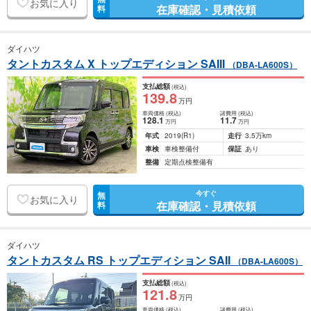
お気に入り
在庫確認・見積依頼
料
ダイハツ
タントカスタム X トップエディション SAIII
（DBA-LA600S）
支払総額
(税込)
139
.8
万円
車両価格
(税込)
諸費用
(税込)
128
.1
11
.7
万円
万円
年式
2019
(R1)
走行
3.5万km
車検
車検整備付
保証
あり
整備
定期点検整備有
今すぐ
無
お気に入り
在庫確認・見積依頼
料
ダイハツ
タントカスタム RS トップエディション SAII
（DBA-LA600S）
支払総額
(税込)
121
.8
万円
車両価格
(税込)
諸費用
(税込)