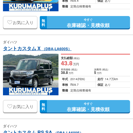
車検
R09.4
保証
あり
整備
定期点検整備有
今すぐ
無
お気に入り
在庫確認・見積依頼
料
ダイハツ
タントカスタム X
（DBA-LA600S）
支払総額
(税込)
43
.8
万円
車両価格
(税込)
諸費用
(税込)
38
.8
5
万円
万円
年式
2014
(H26)
走行
14.7万km
車検
R09.7
保証
あり
整備
定期点検整備有
今すぐ
無
お気に入り
在庫確認・見積依頼
料
ダイハツ
タントカスタム RS SA
（DBA-LA600S）