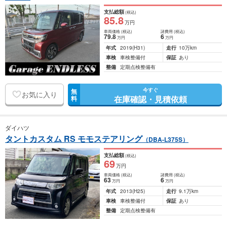
支払総額
(税込)
85
.8
万円
車両価格
(税込)
諸費用
(税込)
79
.8
6
万円
万円
年式
2019
(H31)
走行
10万km
車検
車検整備付
保証
あり
整備
定期点検整備有
今すぐ
無
お気に入り
在庫確認・見積依頼
料
ダイハツ
タントカスタム RS モモステアリング
（DBA-L375S）
支払総額
(税込)
69
万円
車両価格
(税込)
諸費用
(税込)
63
6
万円
万円
年式
2013
(H25)
走行
9.1万km
車検
車検整備付
保証
あり
整備
定期点検整備有