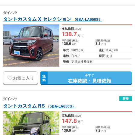
ダイハツ
タントカスタム X セレクション
（6BA-LA650S）
支払総額
(税込)
138
.7
万円
車両価格
(税込)
諸費用
(税込)
130
.6
8
.1
万円
万円
年式
2020
(R2)
走行
3.4万km
車検
R09.7
保証
あり
整備
定期点検整備有
今すぐ
無
お気に入り
在庫確認・見積依頼
料
ダイハツ
新着
タントカスタム RS
（5BA-LA650S）
支払総額
(税込)
147
.8
万円
車両価格
(税込)
諸費用
(税込)
139
.9
7
.9
万円
万円