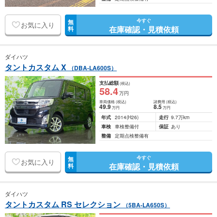
今すぐ
無
お気に入り
在庫確認・見積依頼
料
ダイハツ
タントカスタム X
（DBA-LA600S）
支払総額
(税込)
58
.4
万円
車両価格
(税込)
諸費用
(税込)
49
.9
8
.5
万円
万円
年式
2014
(H26)
走行
9.7万km
車検
車検整備付
保証
あり
整備
定期点検整備有
今すぐ
無
お気に入り
在庫確認・見積依頼
料
ダイハツ
タントカスタム RS セレクション
（5BA-LA650S）