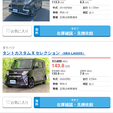
113
.3
8
.5
万円
万円
年式
2016
(H28)
走行
5.1万km
車検
R09.10
保証
あり
整備
定期点検整備有
今すぐ
無
お気に入り
在庫確認・見積依頼
料
ダイハツ
タントカスタム X セレクション
（6BA-LA650S）
支払総額
(税込)
143
.8
万円
車両価格
(税込)
諸費用
(税込)
135
.9
7
.9
万円
万円
年式
2020
(R2)
走行
5万km
車検
R09.3
保証
あり
整備
定期点検整備有
今すぐ
無
お気に入り
在庫確認・見積依頼
料