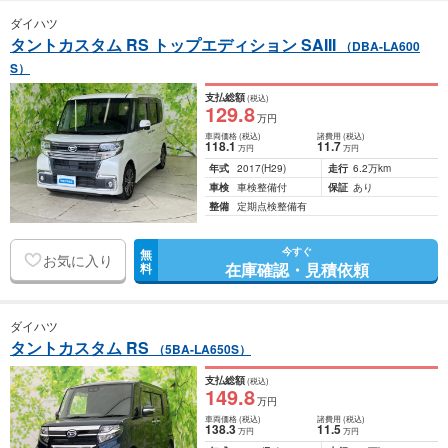
ダイハツ
タントカスタム RS トップエディション SAIII
（DBA-LA600
S）
支払総額
(税込)
129
.8
万円
車両価格
(税込)
諸費用
(税込)
118
.1
11
.7
万円
万円
年式
2017
(H29)
走行
6.2万km
車検
車検整備付
保証
あり
整備
定期点検整備有
今すぐ
無
お気に入り
在庫確認・見積依頼
料
ダイハツ
タントカスタム RS
（5BA-LA650S）
支払総額
(税込)
149
.8
万円
車両価格
(税込)
諸費用
(税込)
138
.3
11
.5
万円
万円