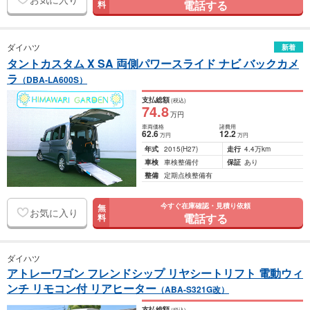
電話する
料
ダイハツ
新着
タントカスタム X SA 両側パワースライド ナビ バックカメ
ラ
（DBA-LA600S）
支払総額
(税込)
74
.8
万円
車両価格
諸費用
62
.6
12
.2
万円
万円
年式
2015
(H27)
走行
4.4万km
車検
車検整備付
保証
あり
整備
定期点検整備有
今すぐ在庫確認・見積り依頼
無
お気に入り
電話する
料
ダイハツ
アトレーワゴン フレンドシップ リヤシートリフト 電動ウィ
ンチ リモコン付 リアヒーター
（ABA-S321G改）
支払総額
(税込)