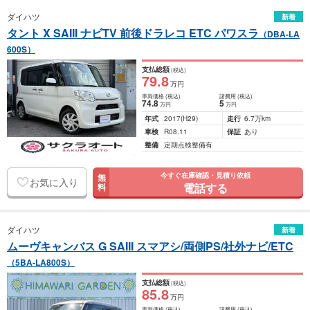
ダイハツ
新着
タント X SAIII ナビTV 前後ドラレコ ETC パワスラ
（DBA-LA
600S）
支払総額
(税込)
79
.8
万円
車両価格
(税込)
諸費用
(税込)
74
.8
5
万円
万円
年式
2017
(H29)
走行
6.7万km
車検
R08.11
保証
あり
整備
定期点検整備有
今すぐ在庫確認・見積り依頼
無
お気に入り
電話する
料
ダイハツ
新着
ムーヴキャンバス G SAIII スマアシ/両側PS/社外ナビ/ETC
（5BA-LA800S）
支払総額
(税込)
85
.8
万円
車両価格
(税込)
諸費用
(税込)