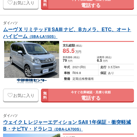
無
お気に入り
電話する
料
ダイハツ
ムーヴ X リミテッドII SAIII ナビ、Bカメラ、ETC、オート
ハイビーム
（5BA-LA150S）
支払総額
(税込)
85
.5
万円
車両価格
(税込)
諸費用
(税込)
79
6
.5
万円
万円
年式
2021
(R3)
走行
3.5万km
車検
R09.8
保証
あり
整備
定期点検整備有
今すぐ在庫確認・見積り依頼
無
お気に入り
電話する
料
ダイハツ
ウェイク L レジャーエディション SAII 1年保証・衝突軽減
B・ナビTV・ドラレコ
（DBA-LA700S）