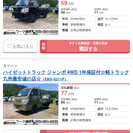
59
万円
車両価格
(税込)
諸費用
(税込)
48
11
万円
万円
年式
2008
(H20)
走行
12.4万km
車検
車検整備付
保証
あり
整備
定期点検整備有
今すぐ在庫確認・見積り依頼
無
お気に入り
電話する
料
ダイハツ
ハイゼットトラック ジャンボ 4WD 1年保証付☆軽トラック
九州最安値の店☆
（EBD-S211P）
支払総額
(税込)
77
万円
車両価格
(税込)
諸費用
(税込)
66
11
万円
万円
年式
2008
(H20)
走行
12.2万km
車検
車検整備付
保証
あり
整備
定期点検整備有