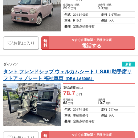
車両価格
(税込)
諸費用
(税込)
29
.9
9
.9
万円
万円
年式
2013
(H25)
走行
3.6万km
車検
R10.7
保証
あり
整備
定期点検整備有
今すぐ在庫確認・見積り依頼
無
お気に入り
電話する
料
ダイハツ
新着
タント フレンドシップ ウェルカムシート L SAIII 助手席リ
フトアップシート 福祉車両
（DBA-LA600S）
支払総額
(税込)
78
.7
万円
車両価格
諸費用
68
10
.7
万円
万円
年式
2017
(H29)
走行
6万km
車検
車検整備付
保証
あり
整備
定期点検整備有
今すぐ在庫確認・見積り依頼
無
お気に入り