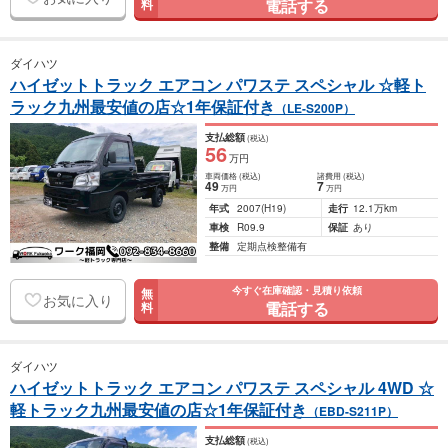
電話する
料
ダイハツ
ハイゼットトラック エアコン パワステ スペシャル ☆軽ト
ラック九州最安値の店☆1年保証付き
（LE-S200P）
支払総額
(税込)
56
万円
車両価格
(税込)
諸費用
(税込)
49
7
万円
万円
年式
2007
(H19)
走行
12.1万km
車検
R09.9
保証
あり
整備
定期点検整備有
今すぐ在庫確認・見積り依頼
無
お気に入り
電話する
料
ダイハツ
ハイゼットトラック エアコン パワステ スペシャル 4WD ☆
軽トラック九州最安値の店☆1年保証付き
（EBD-S211P）
支払総額
(税込)