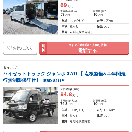
69
万円
車両価格
(税込)
諸費用
(税込)
59
10
万円
万円
年式
2014
(H26)
走行
7万km
車検
検なし
保証
あり
整備
定期点検整備無し
今すぐ在庫確認・見積り依頼
無
お気に入り
電話する
料
ダイハツ
ハイゼットトラック ジャンボ 4WD 【 点検整備&半年間走
行無制限保証付】
（EBD-S211P）
支払総額
(税込)
84
.8
万円
車両価格
(税込)
諸費用
(税込)
74
.8
10
万円
万円
年式
2012
(H24)
走行
6.2万km
車検
検なし
保証
あり
整備
定期点検整備有