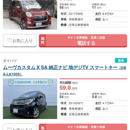
車両価格
(税込)
諸費用
(税込)
58
11
万円
万円
年式
2017
(H29)
走行
8.8万km
車検
車検整備付
保証
あり
整備
定期点検整備有
今すぐ在庫確認・見積り依頼
無
お気に入り
電話する
料
ダイハツ
新着
ムーヴカスタム X SA 純正ナビ 地デジTV スマートキー
（DB
A-LA150S）
支払総額
(税込)
59
.8
万円
車両価格
(税込)
諸費用
(税込)
54
5
.8
万円
万円
年式
2015
(H27)
走行
4.7万km
車検
車検整備付
保証
あり
整備
定期点検整備有
今すぐ在庫確認・見積り依頼
無
お気に入り