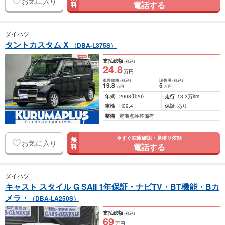
お気に入り
電話する
料
ダイハツ
タントカスタム X
（DBA-L375S）
支払総額
(税込)
24
.8
万円
車両価格
(税込)
諸費用
(税込)
19
.8
5
万円
万円
年式
2008
(H20)
走行
13.3万km
車検
R09.4
保証
あり
整備
定期点検整備有
今すぐ在庫確認・見積り依頼
無
お気に入り
電話する
料
ダイハツ
キャスト スタイル G SAII 1年保証・ナビTV・BT機能・Bカ
メラ・
（DBA-LA250S）
支払総額
(税込)
69
万円