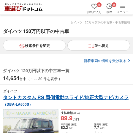
0
0
お気に入り
履歴
メニュー
ダイハツ 120万円以下の中古車・中古車情報
ダイハツ 120万円以下の中古車
検索条件を変更
並べ替え
新着車両の情報を受け取る
ダイハツ 120万円以下の中古車一覧
14,654
台中（ 1 ～ 30 件を表示 ）
ダイハツ
タントカスタム RS 両側電動スライド/純正大型ナビ/カメラ
（DBA-LA600S）
支払総額
(税込)
89
.9
万円
車両価格
(税込)
諸費用
(税込)
82
.2
7
.7
万円
万円