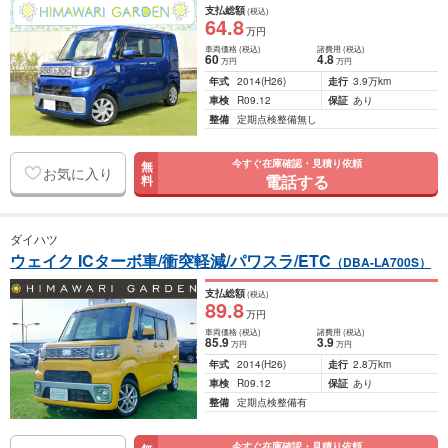
支払総額
(税込)
64
.8
万円
車両価格
(税込)
諸費用
(税込)
60
4
.8
万円
万円
年式
2014
(H26)
走行
3.9万km
車検
R09.12
保証
あり
整備
定期点検整備無し
今すぐ在庫確認・見積り依頼
無
お気に入り
電話する
料
ダイハツ
ウェイク ICターボ車/衝突軽減/パワスラ/ETC
（DBA-LA700S）
支払総額
(税込)
89
.8
万円
車両価格
(税込)
諸費用
(税込)
85
.9
3
.9
万円
万円
年式
2014
(H26)
走行
2.8万km
車検
R09.12
保証
あり
整備
定期点検整備有
今すぐ在庫確認・見積り依頼