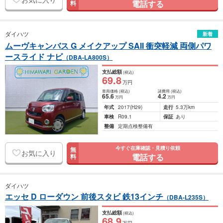
電話する
料
ダイハツ
新着
ムーヴキャンバス G メイクアップ SAII 衝突軽減 両側パワ
ースライド ナビ
（DBA-LA800S）
支払総額
(税込)
69
.8
万円
車両価格
(税込)
諸費用
(税込)
65
.6
4
.2
万円
万円
年式
2017
(H29)
走行
5.3万km
車検
R09.1
保証
あり
整備
定期点検整備有
今すぐ在庫確認・見積り依頼
無
お気に入り
電話する
料
ダイハツ
エッセ D ローダウン 前後スタビ 鉄13インチ
（DBA-L235S）
支払総額
(税込)
68
.9