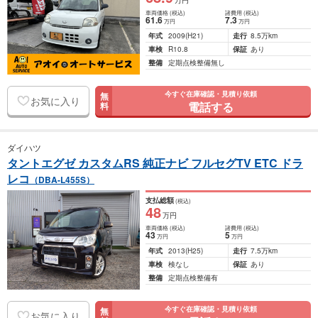
万円
車両価格
(税込)
諸費用
(税込)
61
.6
7
.3
万円
万円
年式
2009
(H21)
走行
8.5万km
車検
R10.8
保証
あり
整備
定期点検整備無し
今すぐ在庫確認・見積り依頼
無
お気に入り
電話する
料
ダイハツ
タントエグゼ カスタムRS 純正ナビ フルセグTV ETC ドラ
レコ
（DBA-L455S）
支払総額
(税込)
48
万円
車両価格
(税込)
諸費用
(税込)
43
5
万円
万円
年式
2013
(H25)
走行
7.5万km
車検
検なし
保証
あり
整備
定期点検整備有
今すぐ在庫確認・見積り依頼
無
お気に入り