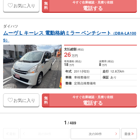
今すぐ在庫確認・見積り依頼
無
お気に入り
電話する
料
ダイハツ
ムーヴ L キーレス 電動格納ミラー ベンチシート
（DBA-LA100
S）
支払総額
(税込)
26
万円
車両価格
(税込)
諸費用
(税込)
18
8
万円
万円
年式
2011
(H23)
走行
12.8万km
車検
車検整備付
保証
あり
整備
定期点検整備有
今すぐ在庫確認・見積り依頼
無
お気に入り
電話する
料
1
/ 489
最初
前の30件
次の30件
最後