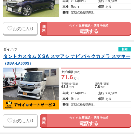
年式
2014
(H26)
走行
5.9万km
車検
R09.4
保証
あり
整備
定期点検整備無し
今すぐ在庫確認・見積り依頼
無
お気に入り
電話する
料
ダイハツ
新着
タントカスタム X SA スマアシ ナビ バックカメラ スマキー
（DBA-LA600S）
支払総額
(税込)
71
.6
万円
車両価格
(税込)
諸費用
(税込)
63
.8
7
.8
万円
万円
年式
2014
(H26)
走行
9.6万km
車検
R10.8
保証
あり
整備
定期点検整備無し
今すぐ在庫確認・見積り依頼
無
お気に入り
電話する
料