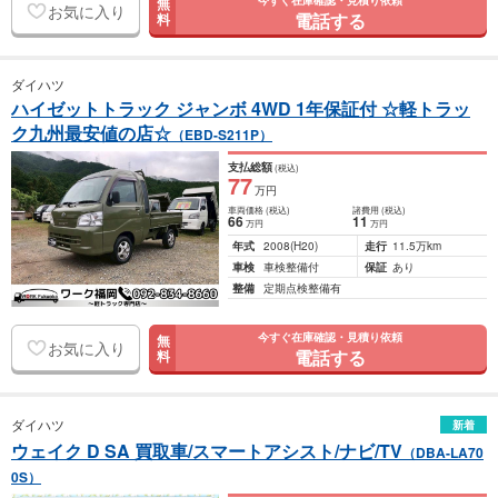
今すぐ在庫確認・見積り依頼
無
お気に入り
電話する
料
ダイハツ
ハイゼットトラック ジャンボ 4WD 1年保証付 ☆軽トラッ
ク九州最安値の店☆
（EBD-S211P）
支払総額
(税込)
77
万円
車両価格
(税込)
諸費用
(税込)
66
11
万円
万円
年式
2008
(H20)
走行
11.5万km
車検
車検整備付
保証
あり
整備
定期点検整備有
今すぐ在庫確認・見積り依頼
無
お気に入り
電話する
料
ダイハツ
新着
ウェイク D SA 買取車/スマートアシスト/ナビ/TV
（DBA-LA70
0S）