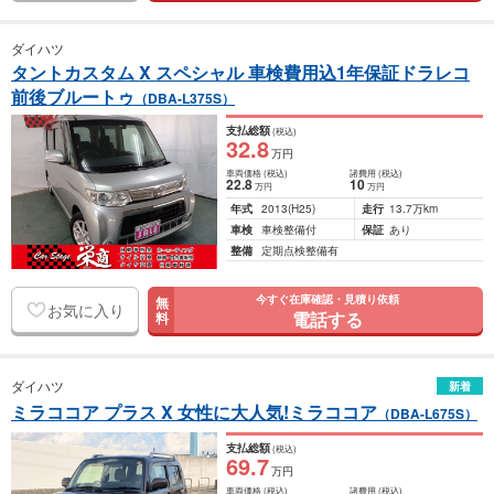
ダイハツ
タントカスタム X スペシャル 車検費用込1年保証ドラレコ
前後ブルートゥ
（DBA-L375S）
支払総額
(税込)
32
.8
万円
車両価格
(税込)
諸費用
(税込)
22
.8
10
万円
万円
年式
2013
(H25)
走行
13.7万km
車検
車検整備付
保証
あり
整備
定期点検整備有
今すぐ在庫確認・見積り依頼
無
お気に入り
電話する
料
ダイハツ
新着
ミラココア プラス X 女性に大人気!ミラココア
（DBA-L675S）
支払総額
(税込)
69
.7
万円
車両価格
(税込)
諸費用
(税込)