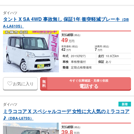
ダイハツ
タント X SA 4WD 事故無し 保証1年 衝突軽減ブレーキ
（DB
A-LA610S）
支払総額
(税込)
49
万円
車両価格
(税込)
諸費用
(税込)
42
7
万円
万円
年式
2015
(H27)
走行
10.9万km
車検
車検整備付
保証
あり
整備
定期点検整備有
今すぐ在庫確認・見積り依頼
無
お気に入り
電話する
料
ダイハツ
新着
ミラココア X スペシャルコーデ 女性に大人気のミラココア
♪
（DBA-L675S）
支払総額
(税込)
39
.8
万円