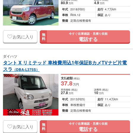
80
.9
4
.9
万円
万円
年式
2018
(H30)
走行
4.7万km
車検
R09.12
保証
あり
整備
定期点検整備有
今すぐ在庫確認・見積り依頼
無
お気に入り
電話する
料
ダイハツ
タント X リミテッド 車検費用込1年保証BカメTVナビ片電
スラ
（DBA-L375S）
支払総額
(税込)
37
.8
万円
車両価格
(税込)
諸費用
(税込)
27
.8
10
万円
万円
年式
2013
(H25)
走行
11.4万km
車検
車検整備付
保証
あり
整備
定期点検整備有
今すぐ在庫確認・見積り依頼
無
お気に入り
電話する
料