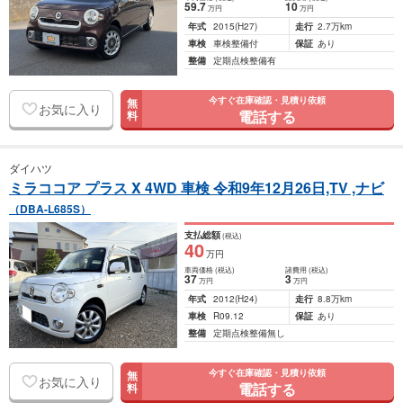
59
.7
10
万円
万円
年式
2015
(H27)
走行
2.7万km
車検
車検整備付
保証
あり
整備
定期点検整備有
今すぐ在庫確認・見積り依頼
無
お気に入り
電話する
料
ダイハツ
ミラココア プラス X 4WD 車検 令和9年12月26日,TV ,ナビ
（DBA-L685S）
支払総額
(税込)
40
万円
車両価格
(税込)
諸費用
(税込)
37
3
万円
万円
年式
2012
(H24)
走行
8.8万km
車検
R09.12
保証
あり
整備
定期点検整備無し
今すぐ在庫確認・見積り依頼
無
お気に入り
電話する
料