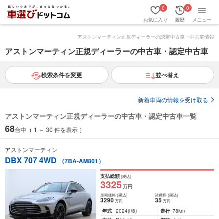
0
0
お気に入り
履歴
メニュー
アストンマーティン正規ディーラーの認定中古車・中古車情報
アストンマーティン正規ディーラーの中古車・認定中古車
検索条件を変更
並べ替え
新着車両の情報を受け取る
アストンマーティン正規ディーラーの中古車・認定中古車一覧
68
台中（ 1 ～ 30 件を表示 ）
アストンマーティン
DBX 707 4WD
（7BA-AM801）
支払総額
(税込)
3325
万円
車両価格
(税込)
諸費用
(税込)
3290
35
万円
万円
年式
2024
(R6)
走行
78km