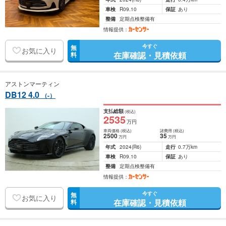
車検
R09.10
保証
あり
整備
定期点検整備有
情報提供：
今すぐ
無
お気に入り
在庫確認・見積依頼
料
アストンマーティン
DB12 4.0
（-）
支払総額
(税込)
2535
万円
車両価格
(税込)
諸費用
(税込)
2500
35
万円
万円
年式
2024
(R6)
走行
0.7万km
車検
R09.10
保証
あり
整備
定期点検整備有
情報提供：
今すぐ
無
お気に入り
在庫確認・見積依頼
料