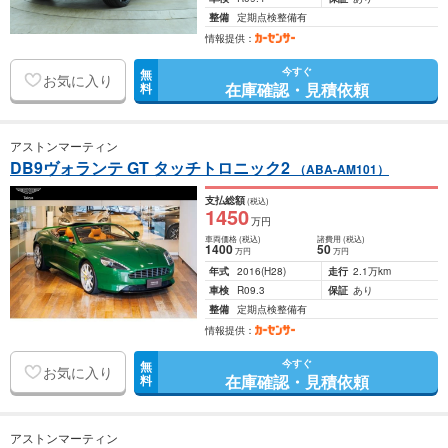
整備
定期点検整備有
情報提供：
今すぐ
無
お気に入り
在庫確認・見積依頼
料
アストンマーティン
DB9ヴォランテ GT タッチトロニック2
（ABA-AM101）
支払総額
(税込)
1450
万円
車両価格
(税込)
諸費用
(税込)
1400
50
万円
万円
年式
2016
(H28)
走行
2.1万km
車検
R09.3
保証
あり
整備
定期点検整備有
情報提供：
今すぐ
無
お気に入り
在庫確認・見積依頼
料
アストンマーティン