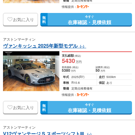
整備
定期点検整備有
情報提供：
今すぐ
無
お気に入り
在庫確認・見積依頼
料
アストンマーティン
ヴァンキッシュ 2025年新型モデル
（-）
支払総額
(税込)
5430
万円
車両価格
(税込)
諸費用
(税込)
5380
50
万円
万円
年式
2025
(R7)
走行
500km
車検
R10.6
保証
あり
整備
定期点検整備有
情報提供：
今すぐ
無
お気に入り
在庫確認・見積依頼
料
アストンマーティン
V12ヴァンテージ S スポーツシフトIII
（-）