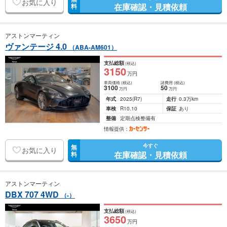
お気に入り
在庫確認・見積依頼
料
アストンマーティン
ヴァンテージ 4.0
（ABA-AM601）
支払総額
(税込)
3150
万円
車両価格
(税込)
諸費用
(税込)
3100
50
万円
万円
年式
2025
(R7)
走行
0.3万km
車検
R10.10
保証
あり
整備
定期点検整備有
情報提供：
今すぐ
無
お気に入り
在庫確認・見積依頼
料
アストンマーティン
DBX 707 4WD
（-）
支払総額
(税込)
3650
万円