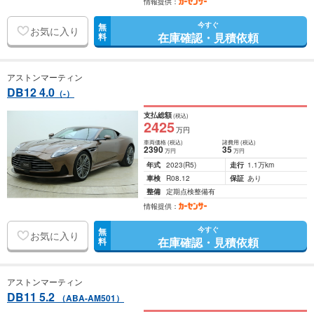
情報提供：
今すぐ
無
お気に入り
在庫確認・見積依頼
料
アストンマーティン
DB12 4.0
（-）
支払総額
(税込)
2425
万円
車両価格
(税込)
諸費用
(税込)
2390
35
万円
万円
年式
2023
(R5)
走行
1.1万km
車検
R08.12
保証
あり
整備
定期点検整備有
情報提供：
今すぐ
無
お気に入り
在庫確認・見積依頼
料
アストンマーティン
DB11 5.2
（ABA-AM501）