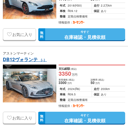
年式
2018
(H30)
走行
2.2万km
車検
R09.12
保証
あり
整備
定期点検整備有
情報提供：
今すぐ
無
お気に入り
在庫確認・見積依頼
料
アストンマーティン
DB12ヴォランテ
（-）
支払総額
(税込)
3350
万円
車両価格
(税込)
諸費用
(税込)
3300
50
万円
万円
年式
2024
(R6)
走行
200km
車検
R09.5
保証
あり
整備
定期点検整備有
情報提供：
今すぐ
無
お気に入り
在庫確認・見積依頼
料