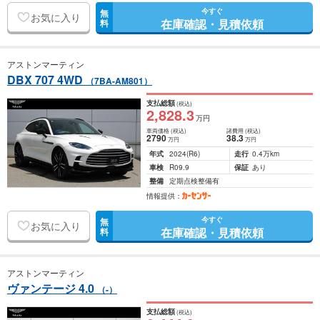
今すぐ
無
お気に入り
在庫確認・見積依頼
料
アストンマーティン
DBX 707 4WD
（7BA-AM801）
支払総額
(税込)
2,828
.3
万円
車両価格
(税込)
諸費用
(税込)
2790
38
.3
万円
万円
年式
2024
(R6)
走行
0.4万km
車検
R09.9
保証
あり
整備
定期点検整備有
情報提供：
今すぐ
無
お気に入り
在庫確認・見積依頼
料
アストンマーティン
ヴァンテージ 4.0
（-）
支払総額
(税込)