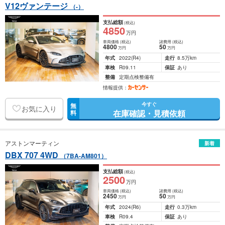
V12ヴァンテージ
（-）
支払総額
(税込)
4850
万円
車両価格
(税込)
諸費用
(税込)
4800
50
万円
万円
年式
2022
(R4)
走行
8.5万km
車検
R09.11
保証
あり
整備
定期点検整備有
情報提供：
今すぐ
無
お気に入り
在庫確認・見積依頼
料
アストンマーティン
新着
DBX 707 4WD
（7BA-AM801）
支払総額
(税込)
2500
万円
車両価格
(税込)
諸費用
(税込)
2450
50
万円
万円
年式
2024
(R6)
走行
0.3万km
車検
R09.4
保証
あり