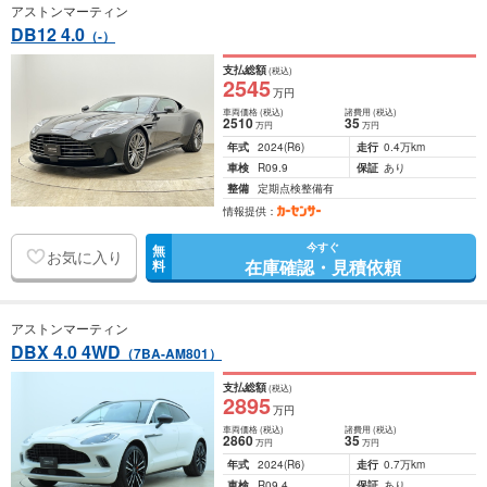
アストンマーティン
DB12 4.0
（-）
支払総額
(税込)
2545
万円
車両価格
(税込)
諸費用
(税込)
2510
35
万円
万円
年式
2024
(R6)
走行
0.4万km
車検
R09.9
保証
あり
整備
定期点検整備有
情報提供：
今すぐ
無
お気に入り
在庫確認・見積依頼
料
アストンマーティン
DBX 4.0 4WD
（7BA-AM801）
支払総額
(税込)
2895
万円
車両価格
(税込)
諸費用
(税込)
2860
35
万円
万円
年式
2024
(R6)
走行
0.7万km
車検
R09.4
保証
あり