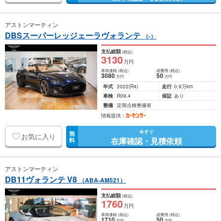
アストンマーティン
DBSスーパーレッジェーラヴォランテ
（-）
支払総額
(税込)
3130
万円
車両価格
(税込)
諸費用
(税込)
3080
50
万円
万円
年式
2022
(R4)
走行
0.9万km
車検
R09.4
保証
あり
整備
定期点検整備有
情報提供：
今すぐ
無
お気に入り
在庫確認・見積依頼
料
アストンマーティン
DB11ヴォランテ V8
（ABA-AM521）
支払総額
(税込)
1760
万円
車両価格
(税込)
諸費用
(税込)
1710
50
万円
万円