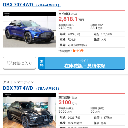
DBX 707 4WD
（7BA-AM801）
支払総額
(税込)
2,818
.1
万円
車両価格
(税込)
諸費用
(税込)
2780
38
.1
万円
万円
年式
2024
(R6)
走行
0.2万km
車検
R09.5
保証
あり
整備
定期点検整備有
情報提供：
今すぐ
無
お気に入り
在庫確認・見積依頼
料
アストンマーティン
DBX 707 4WD
（7BA-AM801）
支払総額
(税込)
3100
万円
車両価格
(税込)
諸費用
(税込)
3050
50
万円
万円
年式
2023
(R5)
走行
1.3万km
車検
車検整備付
保証
あり