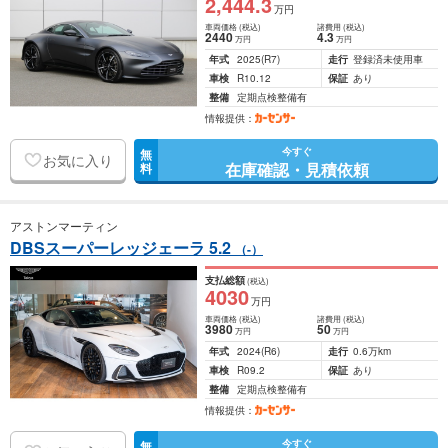
2,444
.3
万円
車両価格
(税込)
諸費用
(税込)
2440
4
.3
万円
万円
年式
2025
(R7)
走行
登録済未使用車
車検
R10.12
保証
あり
整備
定期点検整備有
情報提供：
今すぐ
無
お気に入り
在庫確認・見積依頼
料
アストンマーティン
DBSスーパーレッジェーラ 5.2
（-）
支払総額
(税込)
4030
万円
車両価格
(税込)
諸費用
(税込)
3980
50
万円
万円
年式
2024
(R6)
走行
0.6万km
車検
R09.2
保証
あり
整備
定期点検整備有
情報提供：
今すぐ
無