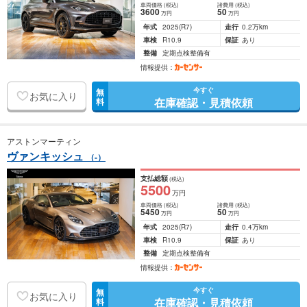
車両価格
(税込)
諸費用
(税込)
3600
50
万円
万円
年式
2025
(R7)
走行
0.2万km
車検
R10.9
保証
あり
整備
定期点検整備有
情報提供：
今すぐ
無
お気に入り
在庫確認・見積依頼
料
アストンマーティン
ヴァンキッシュ
（-）
支払総額
(税込)
5500
万円
車両価格
(税込)
諸費用
(税込)
5450
50
万円
万円
年式
2025
(R7)
走行
0.4万km
車検
R10.9
保証
あり
整備
定期点検整備有
情報提供：
今すぐ
無
お気に入り
在庫確認・見積依頼
料