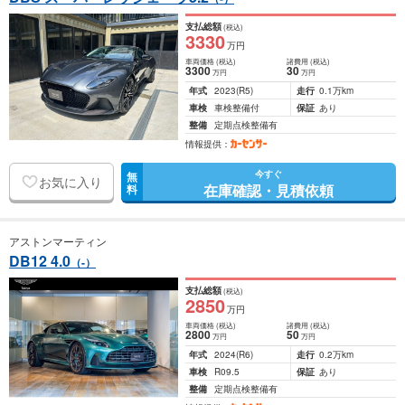
支払総額
(税込)
3330
万円
車両価格
(税込)
諸費用
(税込)
3300
30
万円
万円
年式
2023
(R5)
走行
0.1万km
車検
車検整備付
保証
あり
整備
定期点検整備有
情報提供：
今すぐ
無
お気に入り
在庫確認・見積依頼
料
アストンマーティン
DB12 4.0
（-）
支払総額
(税込)
2850
万円
車両価格
(税込)
諸費用
(税込)
2800
50
万円
万円
年式
2024
(R6)
走行
0.2万km
車検
R09.5
保証
あり
整備
定期点検整備有