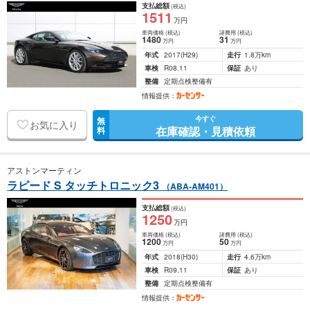
支払総額
(税込)
1511
万円
車両価格
(税込)
諸費用
(税込)
1480
31
万円
万円
年式
2017
(H29)
走行
1.8万km
車検
R08.11
保証
あり
整備
定期点検整備有
情報提供：
今すぐ
無
お気に入り
在庫確認・見積依頼
料
アストンマーティン
ラピード S タッチトロニック3
（ABA-AM401）
支払総額
(税込)
1250
万円
車両価格
(税込)
諸費用
(税込)
1200
50
万円
万円
年式
2018
(H30)
走行
4.6万km
車検
R09.11
保証
あり
整備
定期点検整備有
情報提供：