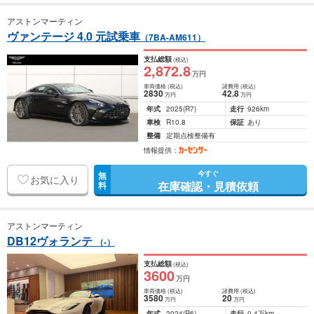
アストンマーティン
ヴァンテージ 4.0 元試乗車
（7BA-AM611）
支払総額
(税込)
2,872
.8
万円
車両価格
(税込)
諸費用
(税込)
2830
42
.8
万円
万円
年式
2025
(R7)
走行
926km
車検
R10.8
保証
あり
整備
定期点検整備有
情報提供：
今すぐ
無
お気に入り
在庫確認・見積依頼
料
アストンマーティン
DB12ヴォランテ
（-）
支払総額
(税込)
3600
万円
車両価格
(税込)
諸費用
(税込)
3580
20
万円
万円
年式
2024
(R6)
走行
0.4万km