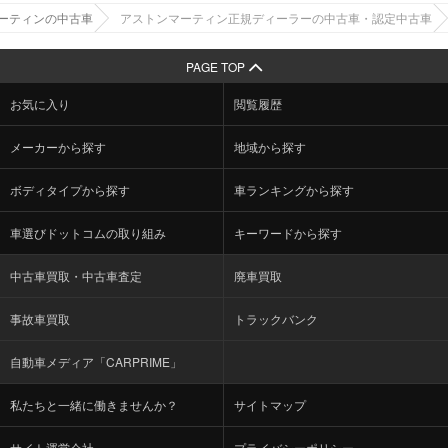
ーティンの中古車
アストンマーティン正規ディーラーの中古車・認定中古車
PAGE TOP
お気に入り
閲覧履歴
メーカーから探す
地域から探す
ボディタイプから探す
車ランキングから探す
車選びドットコムの取り組み
キーワードから探す
中古車買取・中古車査定
廃車買取
事故車買取
トラックバンク
自動車メディア「CARPRIME」
私たちと一緒に働きませんか？
サイトマップ
サイト運営会社
プライバシーポリシー