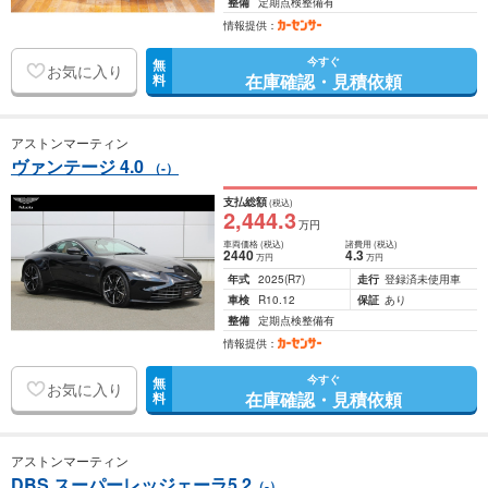
整備
定期点検整備有
情報提供：
今すぐ
無
お気に入り
在庫確認・見積依頼
料
アストンマーティン
ヴァンテージ 4.0
（-）
支払総額
(税込)
2,444
.3
万円
車両価格
(税込)
諸費用
(税込)
2440
4
.3
万円
万円
年式
2025
(R7)
走行
登録済未使用車
車検
R10.12
保証
あり
整備
定期点検整備有
情報提供：
今すぐ
無
お気に入り
在庫確認・見積依頼
料
アストンマーティン
DBS スーパーレッジェーラ5.2
（-）