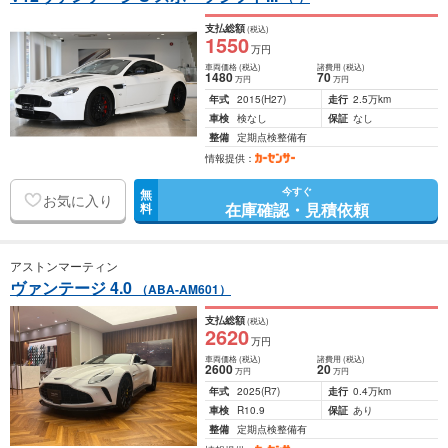
支払総額
(税込)
1550
万円
車両価格
(税込)
諸費用
(税込)
1480
70
万円
万円
年式
2015
(H27)
走行
2.5万km
車検
検なし
保証
なし
整備
定期点検整備有
情報提供：
今すぐ
無
お気に入り
在庫確認・見積依頼
料
アストンマーティン
ヴァンテージ 4.0
（ABA-AM601）
支払総額
(税込)
2620
万円
車両価格
(税込)
諸費用
(税込)
2600
20
万円
万円
年式
2025
(R7)
走行
0.4万km
車検
R10.9
保証
あり
整備
定期点検整備有