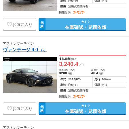
車検
R09.10
保証
あり
整備
定期点検整備有
情報提供：
今すぐ
無
お気に入り
在庫確認・見積依頼
料
アストンマーティン
ヴァンテージ 4.0
（-）
支払総額
(税込)
3,240
.4
万円
車両価格
(税込)
諸費用
(税込)
3200
40
.4
万円
万円
年式
2025
(R7)
走行
906km
車検
R09.11
保証
あり
整備
定期点検整備有
情報提供：
今すぐ
無
お気に入り
在庫確認・見積依頼
料
アストンマーティン