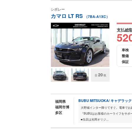
シボレー
カマロ LT RS
（7BA-A1XC）
支払総
52
車検
整備
保証
20
全
枚
BUBU MITSUOKA/ キャデラ
福岡県
福岡市博
大野城インター降りてすぐ。電車でお越しの方
多区
『BUBUはお客様のカーライフをサポ
■当店は光岡オリジ...