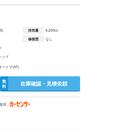
5)
排気量
6,200cc
修復歴
なし
m
レッド
ートマ(AT)
無
在庫確認・見積依頼
料
提供：