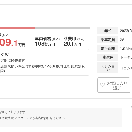
年式
2023
(R
額
(税込)
109
車両価格
諸費用
.1
(税込)
(税込)
乗車定員
2名
1089
20
.1
万円
万円
万円
走行距離
1.8万k
R10.1
車体色
トーチ
定期点検整備有
店舗取扱い保証付き(納車後 12ヶ月以内 走行距離無制
ミッショ
コラムオ
ン
限)
お気に入り
追加
お迎えに上がります。
最優秀賞受賞!アフターケアも当店にお任せください