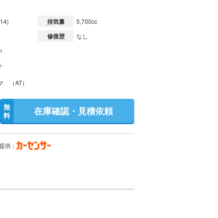
14)
排気量
5,700cc
修復歴
なし
m
ト
マ （AT）
無
在庫確認・見積依頼
料
提供：