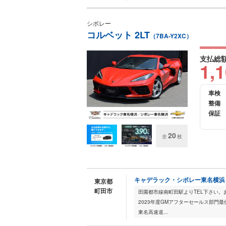
シボレー
コルベット 2LT
（7BA-Y2XC）
支払総
1,
車検
整備
保証
20
全
枚
キャデラック・シボレー東名横浜
東京都
町田市
田園都市線南町田駅よりTEL下さい。
2023年度GMアフターセールス部門
東名高速道...