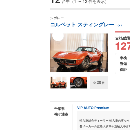
台中（1 〜 12 件を表示）
シボレー
コルベット スティングレー
（-）
支払総
12
車検
整備
保証
20
全
枚
VIP AUTO Premium
千葉県
袖ケ浦市
輸入車総合ディーラー 輸入車の事なら
各メーカーの直輸入新車や直輸入中古車