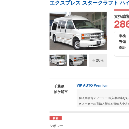
エクスプレス スタークラフト ハ
支払総
28
車検
整備
保証
20
全
枚
VIP AUTO Premium
千葉県
袖ケ浦市
輸入車総合ディーラー 輸入車の事なら
各メーカーの直輸入新車や直輸入中古車
新着
シボレー