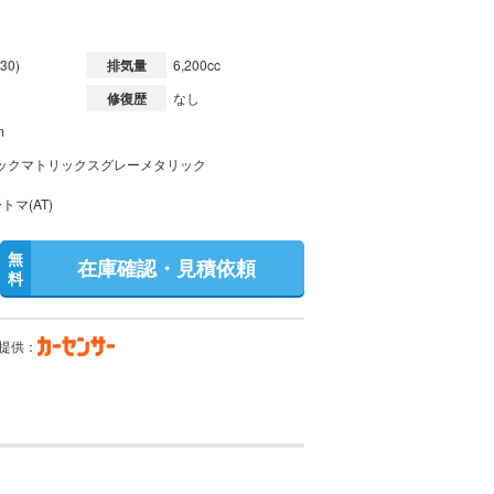
30)
排気量
6,200cc
修復歴
なし
m
ックマトリックスグレーメタリック
トマ(AT)
無
在庫確認・見積依頼
料
提供：