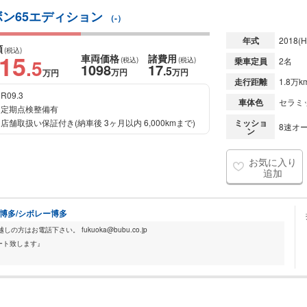
ボン65エディション
（-）
年式
2018
(H
額
(税込)
115
車両価格
諸費用
.5
(税込)
(税込)
乗車定員
2名
1098
17
.5
万円
万円
万円
走行距離
1.8万k
R09.3
車体色
セラミ
定期点検整備有
店舗取扱い保証付き(納車後 3ヶ月以内 6,000kmまで)
ミッショ
8速オー
ン
お気に入り
追加
ック博多/シボレー博多
はお電話下さい。 fukuoka@bubu.co.jp
ート致します』