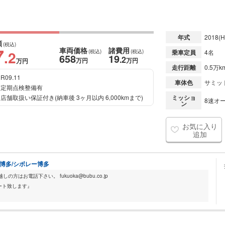
年式
2018
(H
額
(税込)
7
車両価格
諸費用
.2
(税込)
(税込)
乗車定員
4名
658
19
.2
万円
万円
万円
走行距離
0.5万k
R09.11
車体色
サミッ
定期点検整備有
店舗取扱い保証付き(納車後 3ヶ月以内 6,000kmまで)
ミッショ
8速オー
ン
お気に入り
追加
ック博多/シボレー博多
はお電話下さい。 fukuoka@bubu.co.jp
ート致します』