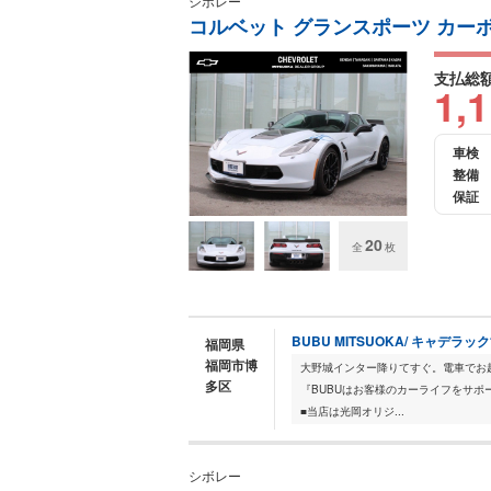
シボレー
コルベット グランスポーツ カー
支払総
1,
車検
整備
保証
20
全
枚
BUBU MITSUOKA/ キャデラ
福岡県
福岡市博
大野城インター降りてすぐ。電車でお越しの方
多区
『BUBUはお客様のカーライフをサポ
■当店は光岡オリジ...
シボレー