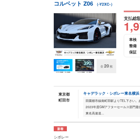
コルベット Z06
（-Y2XC-）
支払総
1,
車検
整備
保証
20
全
枚
キャデラック・シボレー東名横浜
東京都
町田市
田園都市線南町田駅よりTEL下さい。
2023年度GMアフターセールス部門
東名高速道...
新着
シボレー