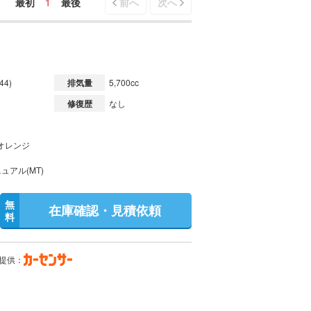
最初
1
最後
前へ
次へ
44)
排気量
5,700cc
修復歴
なし
オレンジ
ュアル(MT)
無
在庫確認・見積依頼
料
提供：