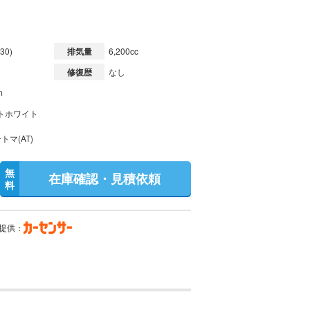
30)
排気量
6,200cc
修復歴
なし
m
トホワイト
トマ(AT)
無
在庫確認・見積依頼
料
提供：