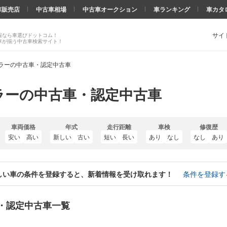
車販売店
中古車相場
中古車オークション
車ランキング
車カタ
サイ
報なら車選びドットコム！
車が揃う中古車検索サイト！
ラーの中古車・認定中古車
ラーの中古車・認定中古車
車両価格
年式
走行距離
車検
修復歴
安い
高い
新しい
古い
短い
長い
あり
なし
なし
あり
しい車の条件を登録すると、新着情報を受け取れます！
条件を登録す
・認定中古車一覧