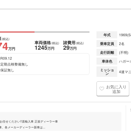
年式
1969
(S
額
(税込)
74
車両価格
諸費用
(税込)
(税込)
乗車定員
2名
1245
29
万円
万円
万円
走行距離
(不明)
R09.12
車体色
ハガー
定期点検整備無し
保証無し
ミッショ
4速マニ
ン
お気に入り
追加
お任せください!!直輸入車 正規ディーラー車
、各メーカーディーラー新車は...