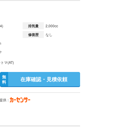
4)
排気量
2,000cc
修復歴
なし
m
ク
トマ(AT)
無
在庫確認・見積依頼
料
提供：