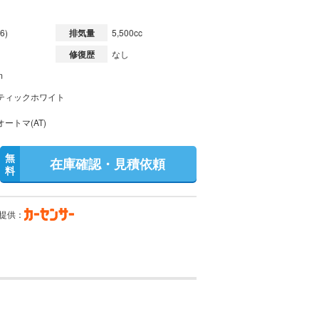
6)
排気量
5,500cc
修復歴
なし
m
ティックホワイト
ートマ(AT)
無
在庫確認・見積依頼
料
提供：