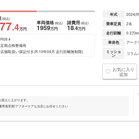
年式
2024
(R
額
(税込)
977
車両価格
諸費用
.4
(税込)
(税込)
乗車定員
2名
1959
18
.4
万円
万円
万円
走行距離
0.3万k
R09.4
車体色
アーク
定期点検整備有
店舗取扱い保証付き(R.10年04月 走行距離無制限)
ミッショ
コラムオ
ン
お気に入り
追加
お迎えに上がります。
最優秀賞受賞!アフターケアも当店にお任せください