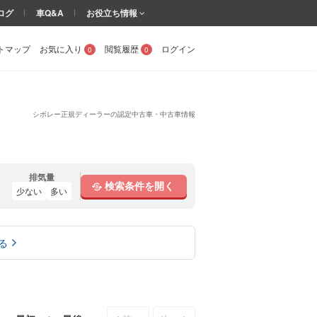
ログ
車Q&A
お役立ち情報
トマップ
お気に入り
閲覧履歴
ログイン
0
0
シボレー正規ディーラーの認定中古車・中古車情報
排気量
検索条件を開く
少ない
多い
る