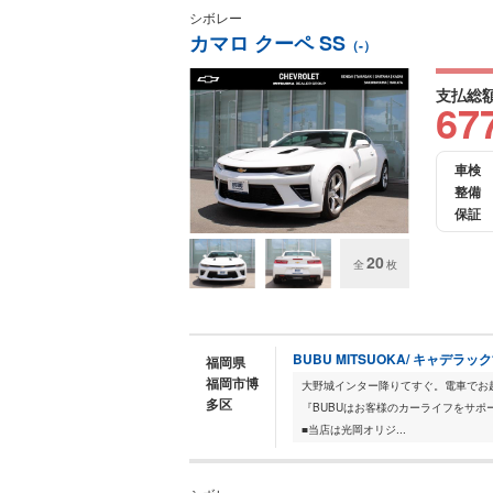
シボレー
カマロ クーペ SS
（-）
支払総
67
車検
整備
保証
20
全
枚
BUBU MITSUOKA/ キャデラ
福岡県
福岡市博
大野城インター降りてすぐ。電車でお越しの方
多区
『BUBUはお客様のカーライフをサポ
■当店は光岡オリジ...