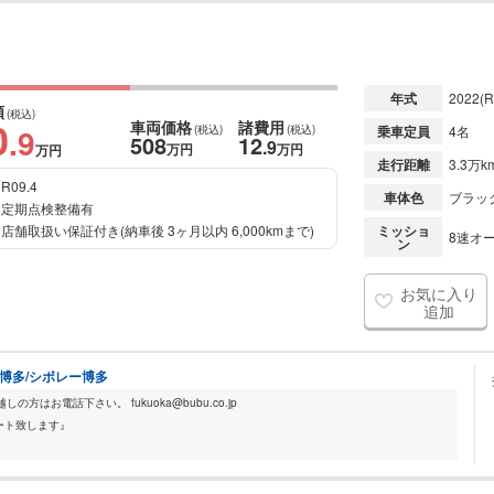
年式
2022
(R
額
(税込)
0
車両価格
諸費用
.9
(税込)
(税込)
乗車定員
4名
508
12
.9
万円
万円
万円
走行距離
3.3万k
R09.4
車体色
ブラッ
定期点検整備有
店舗取扱い保証付き(納車後 3ヶ月以内 6,000kmまで)
ミッショ
8速オー
ン
お気に入り
追加
ック博多/シボレー博多
はお電話下さい。 fukuoka@bubu.co.jp
ート致します』