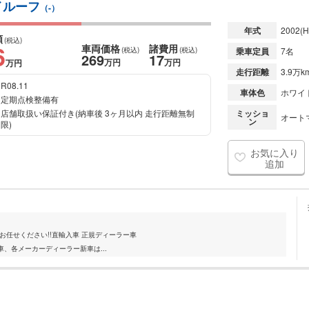
イルーフ
（-）
年式
2002
(H
額
(税込)
6
車両価格
諸費用
(税込)
(税込)
乗車定員
7名
269
17
万円
万円
万円
走行距離
3.9万k
R08.11
車体色
ホワイ
定期点検整備有
店舗取扱い保証付き(納車後 3ヶ月以内 走行距離無制
ミッショ
オート
ン
限)
お気に入り
追加
お任せください!!直輸入車 正規ディーラー車
、各メーカーディーラー新車は...