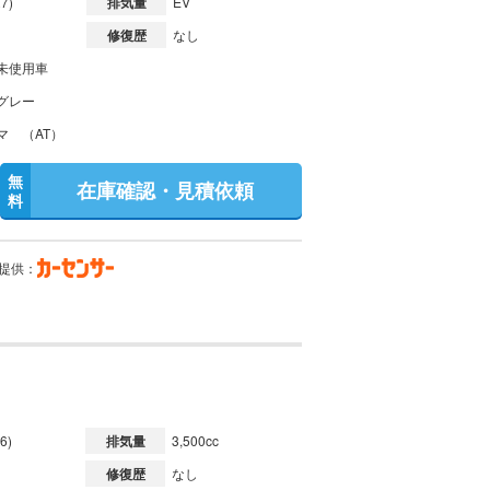
7)
排気量
EV
修復歴
なし
未使用車
グレー
マ （AT）
無
在庫確認・見積依頼
料
提供：
6)
排気量
3,500cc
修復歴
なし