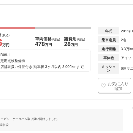
年式
2011
(H
額
(税込)
6
車両価格
諸費用
(税込)
(税込)
乗車定員
2名
478
28
万円
万円
万円
走行距離
3.3万k
R09.1
車体色
アイソ
定期点検整備有
店舗取扱い保証付き(納車後 3ヶ月以内 3,000kmまで)
ミッショ
6速マニ
ン
お気に入り
追加
ー モーガン・ケータハム取り扱い開始しました。
場併設