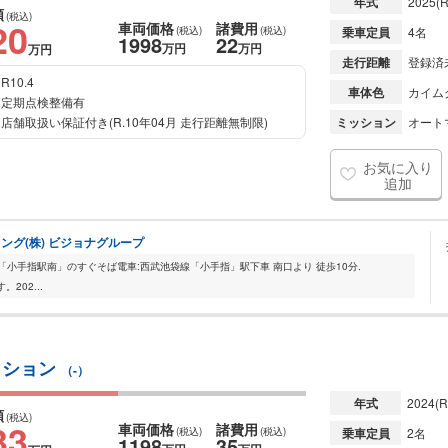
年式
2025
(R
額
(税込)
20
車両価格
諸費用
(税込)
(税込)
乗車定員
4名
1998
22
万円
万円
万円
走行距離
登録済
R10.4
車体色
カイム
定期点検整備有
店舗取扱い保証付き(R.10年04月 走行距離無制限)
ミッション
オート
お気に入り
追加
ング(株) ビジョナグループ
「小手指駅南」のすぐそば電車:西武池袋線「小手指」駅下車 南口より 徒歩10分.
02...
ディション
（-）
年式
2024
(R
額
(税込)
33
車両価格
諸費用
(税込)
(税込)
乗車定員
2名
1198
35