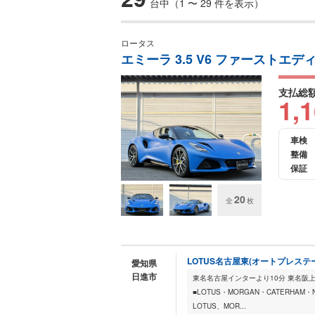
台中（1 〜 29 件を表示）
ロータス
エミーラ 3.5 V6 ファーストエ
支払総
1,
車検
整備
保証
20
全
枚
LOTUS名古屋東(オートプレステ
愛知県
日進市
東名名古屋インターより10分 東名阪
■LOTUS・MORGAN・CATERHAM
LOTUS、MOR...