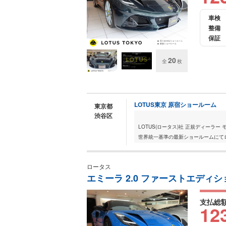
車検
整備
保証
20
全
枚
LOTUS東京 原宿ショールーム
東京都
渋谷区
LOTUS(ロータス)社 正規ディーラ
世界統一基準の最新ショールームにてロ
ロータス
エミーラ 2.0 ファーストエディ
支払総
12