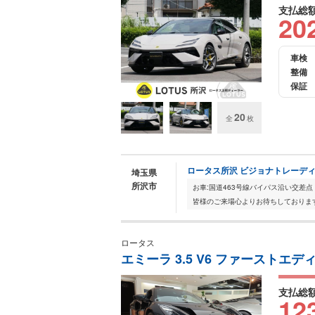
支払総
20
車検
整備
保証
20
全
枚
ロータス所沢 ビジョナトレーディ
埼玉県
所沢市
お車:国道463号線バイパス沿い交差点
皆様のご来場心よりお待ちしております。2
ロータス
エミーラ 3.5 V6 ファーストエ
支払総
12