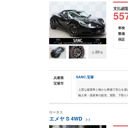
支払総
55
車検
整備
保証
20
全
枚
SANC.宝塚
兵庫県
宝塚市
上質な厳選車と確かな整備で安心を届
輸入車・国産車の販売、買取、下取りを
ロータス
エメヤ S 4WD
（-）