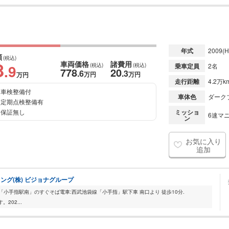
年式
2009
(H
額
(税込)
8
車両価格
諸費用
.9
(税込)
(税込)
乗車定員
2名
778
20
.6
.3
万円
万円
万円
走行距離
4.2万k
車検整備付
車体色
ダーク
定期点検整備有
保証無し
ミッショ
6速マニ
ン
お気に入り
追加
ング(株) ビジョナグループ
「小手指駅南」のすぐそば電車:西武池袋線「小手指」駅下車 南口より 徒歩10分.
02...