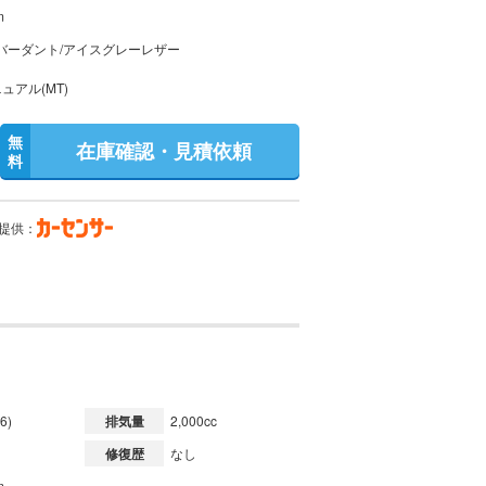
m
バーダント/アイスグレーレザー
ュアル(MT)
無
在庫確認・見積依頼
料
提供：
6)
排気量
2,000cc
修復歴
なし
m