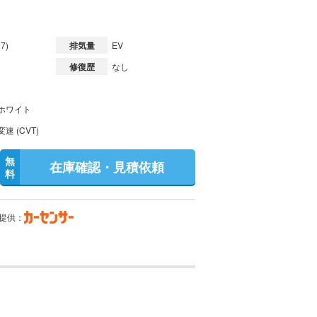
7)
排気量
EV
修復歴
なし
ホワイト
速 (CVT)
無
在庫確認・見積依頼
料
提供：