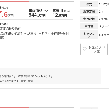
年式
2012
(H
額
(税込)
7
車両価格
諸費用
.6
(税込)
(税込)
乗車定員
2名
544
12
.8
.8
万円
万円
万円
走行距離
2.6万k
R09.4
車体色
スター
定期点検整備有
店舗取扱い保証付き(納車後 1ヶ月以内 走行距離無制
ミッショ
6速マニ
ン
限)
お気に入り
追加
ける専門店です。有償保証最長36ヶ月対応します
行う専門店です。東京・芦屋...