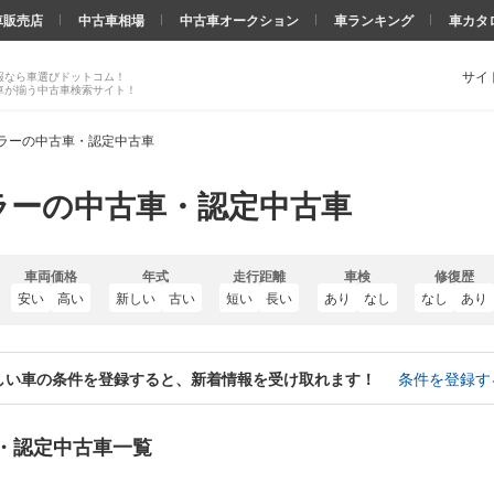
車販売店
中古車相場
中古車オークション
車ランキング
車カタ
サイ
報なら車選びドットコム！
車が揃う中古車検索サイト！
ラーの中古車・認定中古車
ラーの中古車・認定中古車
車両価格
年式
走行距離
車検
修復歴
安い
高い
新しい
古い
短い
長い
あり
なし
なし
あり
しい車の条件を登録すると、新着情報を受け取れます！
条件を登録す
・認定中古車一覧