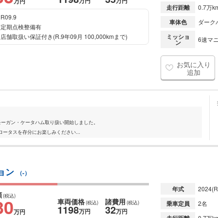
万円
万円
万円
走行距離
0.7万k
R09.9
車体色
ダーク
定期点検整備有
店舗取扱い保証付き(R.9年09月 100,000kmまで)
ミッショ
6速マニ
ン
お気に入り
追加
ー モーガン・ケータハム取り扱い開始しました。
ータスを存分にお楽しみください...
ション
（-）
年式
2024
(R
額
(税込)
30
車両価格
諸費用
(税込)
(税込)
乗車定員
2名
1198
32
万円
万円
万円
0.7万k