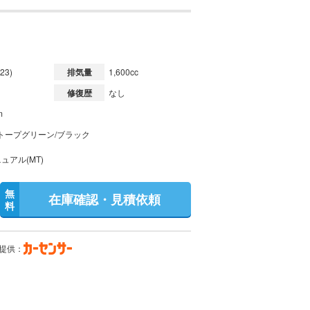
23)
排気量
1,600cc
修復歴
なし
m
トープグリーン/ブラック
ュアル(MT)
無
在庫確認・見積依頼
料
提供：