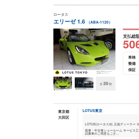
ロータス
エリーゼ 1.6
（ABA-1120）
支払総
50
車検
整備
保証
20
全
枚
LOTUS東京
東京都
大田区
LOTUS(ロータス)社 正規ディーラ
新車・中古車ショールーム サービス工
試乗車のご用意もござ...