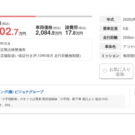
年式
2025
(R
額
(税込)
102
車両価格
諸費用
.7
(税込)
(税込)
乗車定員
5名
2,084
17
.9
.8
万円
万円
万円
走行距離
200km
R10.6
車体色
アコヤ
定期点検整備有
店舗取扱い保証付き(R.10年06月 走行距離無制限)
ミッション
無段階変
お気に入り
追加
ング(株) ビジョナグループ
「小手指駅南」のすぐそば電車:西武池袋線「小手指」駅下車 南口より 徒歩10分.
02...