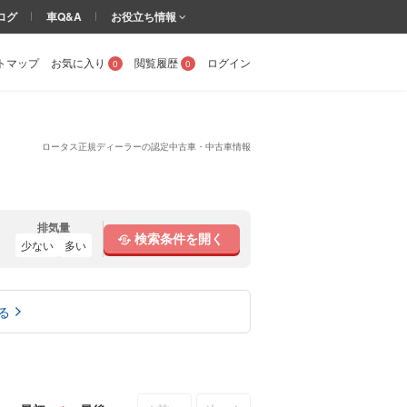
ログ
車Q&A
お役立ち情報
トマップ
お気に入り
閲覧履歴
ログイン
0
0
ロータス正規ディーラーの認定中古車・中古車情報
排気量
検索条件を開く
少ない
多い
る