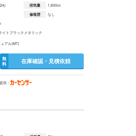
24)
排気量
1,600cc
修復歴
なし
m
ライトブラックメタリック
ュアル(MT)
無
在庫確認・見積依頼
料
提供：