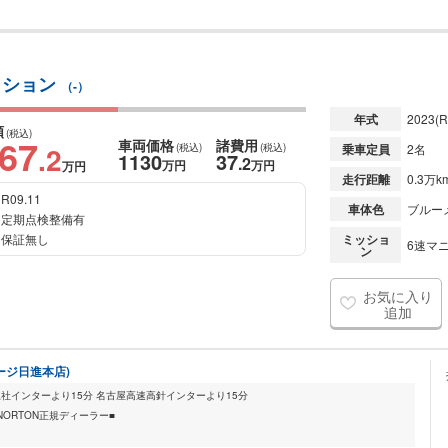
ディション
（-）
年式
2023
(R
額
(税込)
167
車両価格
諸費用
.2
(税込)
(税込)
乗車定員
2名
1130
37
.2
万円
万円
万円
走行距離
0.3万k
R09.11
車体色
ブルー
定期点検整備有
保証無し
ミッショ
6速マニ
ン
お気に入り
追加
ージ日進本店)
上社インターより15分 名古屋高速高針インターより15分
・NORTON正規ディーラー■