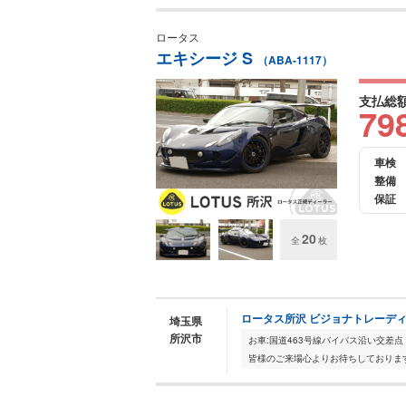
ロータス
エキシージ S
（ABA-1117）
支払総
79
車検
整備
保証
20
全
枚
ロータス所沢 ビジョナトレーディ
埼玉県
所沢市
お車:国道463号線バイパス沿い交差点
皆様のご来場心よりお待ちしております。2