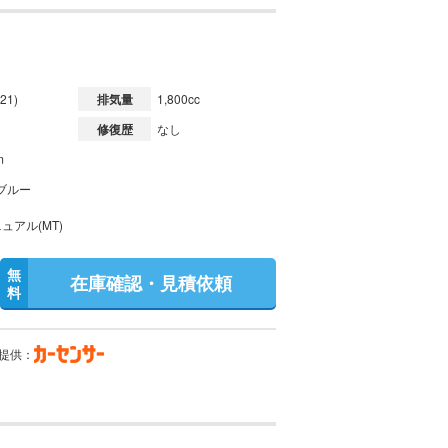
21)
排気量
1,800cc
修復歴
なし
m
ブルー
ュアル(MT)
無
在庫確認・見積依頼
料
提供：