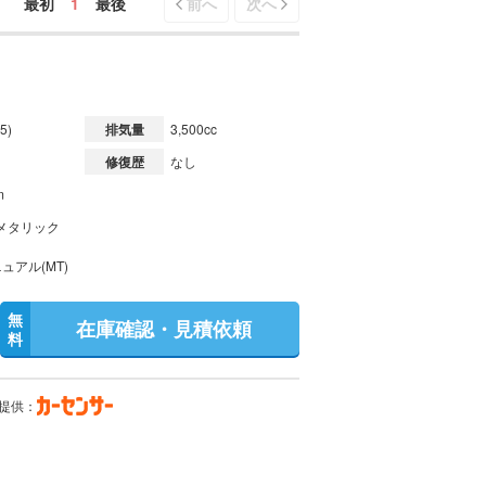
最初
1
最後
前へ
次へ
5)
排気量
3,500cc
修復歴
なし
m
メタリック
ュアル(MT)
無
在庫確認・見積依頼
料
提供：