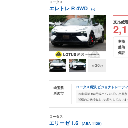
ロータス
エレトレ R 4WD
（-）
支払総
2,
車検
整備
保証
20
全
枚
ロータス所沢 ビジョナトレーディ
埼玉県
所沢市
お車:国道463号線バイパス沿い交差点
皆様のご来場心よりお待ちしております。2
ロータス
エリーゼ 1.6
（ABA-1120）