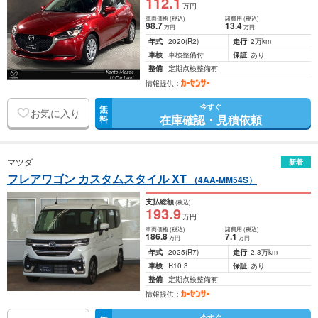
112
.1
万円
車両価格
(税込)
諸費用
(税込)
98
.7
13
.4
万円
万円
年式
2020
(R2)
走行
2万km
車検
車検整備付
保証
あり
整備
定期点検整備有
情報提供：
今すぐ
無
お気に入り
在庫確認・見積依頼
料
マツダ
新着
フレアワゴン カスタムスタイル XT
（4AA-MM54S）
支払総額
(税込)
193
.9
万円
車両価格
(税込)
諸費用
(税込)
186
.8
7
.1
万円
万円
年式
2025
(R7)
走行
2.3万km
車検
R10.3
保証
あり
整備
定期点検整備有
情報提供：
今すぐ