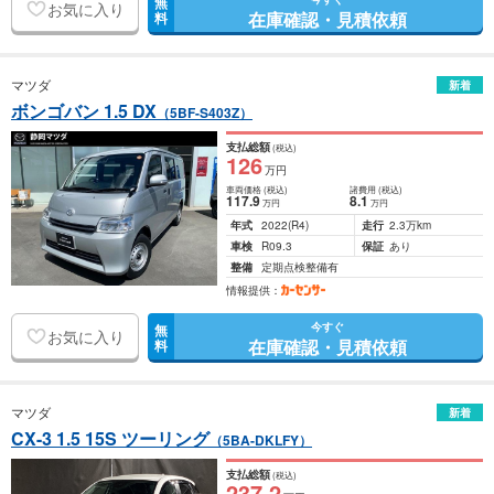
無
お気に入り
在庫確認・見積依頼
料
マツダ
新着
ボンゴバン 1.5 DX
（5BF-S403Z）
支払総額
(税込)
126
万円
車両価格
(税込)
諸費用
(税込)
117
.9
8
.1
万円
万円
年式
2022
(R4)
走行
2.3万km
車検
R09.3
保証
あり
整備
定期点検整備有
情報提供：
今すぐ
無
お気に入り
在庫確認・見積依頼
料
マツダ
新着
CX-3 1.5 15S ツーリング
（5BA-DKLFY）
支払総額
(税込)
237
.2