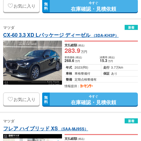
今すぐ
無
お気に入り
在庫確認・見積依頼
料
マツダ
新着
CX-60 3.3 XD Lパッケージ ディーゼル
（3DA-KH3P）
支払総額
(税込)
283
.9
万円
車両価格
(税込)
諸費用
(税込)
268
.6
15
.3
万円
万円
年式
2023
(R5)
走行
3.7万km
車検
車検整備付
保証
あり
整備
定期点検整備有
情報提供：
今すぐ
無
お気に入り
在庫確認・見積依頼
料
マツダ
新着
フレア ハイブリッド XS
（5AA-MJ95S）
支払総額
(税込)