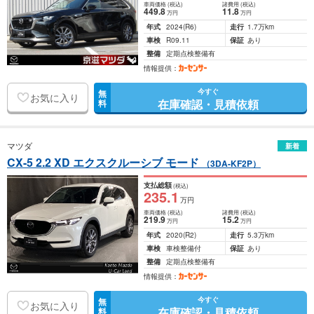
車両価格
(税込)
諸費用
(税込)
449
.8
11
.8
万円
万円
年式
2024
(R6)
走行
1.7万km
車検
R09.11
保証
あり
整備
定期点検整備有
情報提供：
今すぐ
無
お気に入り
在庫確認・見積依頼
料
マツダ
新着
CX-5 2.2 XD エクスクルーシブ モード
（3DA-KF2P）
支払総額
(税込)
235
.1
万円
車両価格
(税込)
諸費用
(税込)
219
.9
15
.2
万円
万円
年式
2020
(R2)
走行
5.3万km
車検
車検整備付
保証
あり
整備
定期点検整備有
情報提供：
今すぐ
無
お気に入り
在庫確認・見積依頼
料