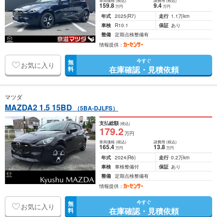
車両価格
(税込)
諸費用
(税込)
159
.8
9
.4
万円
万円
年式
2025
(R7)
走行
1.1万km
車検
R10.1
保証
あり
整備
定期点検整備有
情報提供：
今すぐ
無
お気に入り
在庫確認・見積依頼
料
マツダ
MAZDA2 1.5 15BD
（5BA-DJLFS）
支払総額
(税込)
179
.2
万円
車両価格
(税込)
諸費用
(税込)
165
.4
13
.8
万円
万円
年式
2024
(R6)
走行
0.2万km
車検
車検整備付
保証
あり
整備
定期点検整備有
情報提供：
今すぐ
無
お気に入り
在庫確認・見積依頼
料