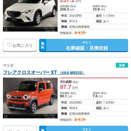
万円
車両価格
(税込)
諸費用
(税込)
226
.3
10
.9
万円
万円
年式
2023
(R5)
走行
1.1万km
車検
R10.6
保証
あり
整備
定期点検整備有
情報提供：
今すぐ
無
お気に入り
在庫確認・見積依頼
料
マツダ
新着
フレアクロスオーバー XT
（4AA-MS52S）
支払総額
(税込)
97
.7
万円
車両価格
(税込)
諸費用
(税込)
90
.1
7
.6
万円
万円
年式
2020
(R2)
走行
7.5万km
車検
R09.6
保証
あり
整備
定期点検整備有
情報提供：
今すぐ
無