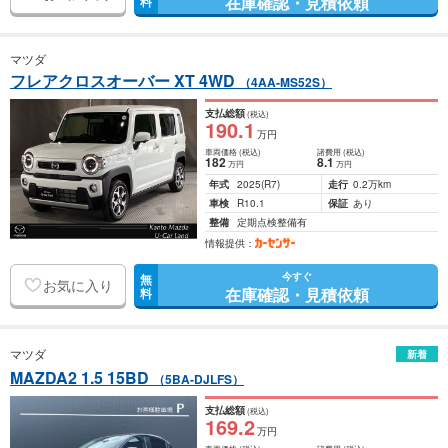
在庫確認・見積依頼
料
マツダ
フレアクロスオーバー XT 4WD
（4AA-MS52S）
支払総額
(税込)
190
.1
万円
車両価格
(税込)
諸費用
(税込)
182
8
.1
万円
万円
年式
2025
(R7)
走行
0.2万km
車検
R10.1
保証
あり
整備
定期点検整備有
情報提供：
今すぐ
無
お気に入り
在庫確認・見積依頼
料
マツダ
新着
MAZDA2 1.5 15BD
（5BA-DJLFS）
支払総額
(税込)
169
.2
万円