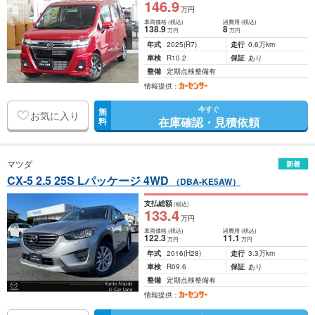
146
.9
万円
車両価格
(税込)
諸費用
(税込)
138
.9
8
万円
万円
年式
2025
(R7)
走行
0.6万km
車検
R10.2
保証
あり
整備
定期点検整備有
情報提供：
今すぐ
無
お気に入り
在庫確認・見積依頼
料
マツダ
新着
CX-5 2.5 25S Lパッケージ 4WD
（DBA-KE5AW）
支払総額
(税込)
133
.4
万円
車両価格
(税込)
諸費用
(税込)
122
.3
11
.1
万円
万円
年式
2016
(H28)
走行
3.3万km
車検
R09.6
保証
あり
整備
定期点検整備有
情報提供：