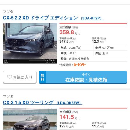
マツダ
CX-5 2.2 XD ドライブ エディション
（3DA-KF2P）
支払総額
(税込)
359
.8
万円
車両価格
(税込)
諸費用
(税込)
347
.5
12
.3
万円
万円
年式
2026
(R8)
走行
0.1万km
車検
R11.1
保証
あり
整備
定期点検整備有
情報提供：
今すぐ
無
お気に入り
在庫確認・見積依頼
料
マツダ
CX-3 1.5 XD ツーリング
（LDA-DK5FW）
支払総額
(税込)
141
.5
万円
車両価格
(税込)
諸費用
(税込)
129
.8
11
.7
万円
万円