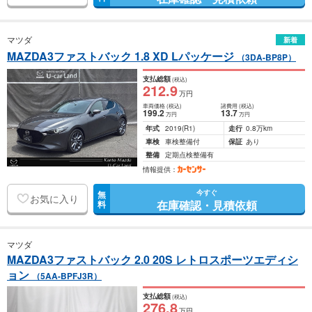
マツダ
新着
MAZDA3ファストバック 1.8 XD Lパッケージ
（3DA-BP8P）
支払総額
(税込)
212
.9
万円
車両価格
(税込)
諸費用
(税込)
199
.2
13
.7
万円
万円
年式
2019
(R1)
走行
0.8万km
車検
車検整備付
保証
あり
整備
定期点検整備有
情報提供：
今すぐ
無
お気に入り
在庫確認・見積依頼
料
マツダ
MAZDA3ファストバック 2.0 20S レトロスポーツエディシ
ョン
（5AA-BPFJ3R）
支払総額
(税込)
276
.8
万円