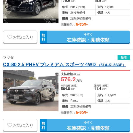
175
.6
15
.5
万円
万円
年式
2017
(H29)
走行
5万km
車検
車検整備付
保証
あり
整備
定期点検整備有
情報提供：
今すぐ
無
お気に入り
在庫確認・見積依頼
料
マツダ
新着
CX-80 2.5 PHEV プレミアム スポーツ 4WD
（5LA-KL5S3P）
支払総額
(税込)
576
.2
万円
車両価格
(税込)
諸費用
(税込)
564
.8
11
.4
万円
万円
年式
2025
(R7)
走行
0.1万km
車検
R10.7
保証
あり
整備
定期点検整備有
情報提供：
今すぐ
無
お気に入り
在庫確認・見積依頼
料