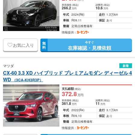
車両価格
(税込)
諸費用
(税込)
266
.2
10
.6
万円
万円
年式
2024
(R6)
走行
1.3万km
車検
R09.11
保証
あり
整備
定期点検整備有
情報提供：
今すぐ
無
お気に入り
在庫確認・見積依頼
料
マツダ
新着
CX-60 3.3 XD ハイブリッド プレミアムモダン ディーゼル 4
WD
（3CA-KH3R3P）
支払総額
(税込)
372
.8
万円
車両価格
(税込)
諸費用
(税込)
361
.8
11
万円
万円
年式
2022
(R4)
走行
3.1万km
車検
R09.10
保証
あり
整備
定期点検整備有
情報提供：