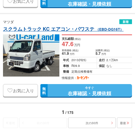
お気に入り
在庫確認・見積依頼
料
マツダ
新着
スクラムトラック KC エアコン・パワステ
（EBD-DG16T）
支払総額
(税込)
47
.6
万円
車両価格
(税込)
諸費用
(税込)
41
.9
5
.7
万円
万円
年式
2013
(H25)
走行
2.1万km
車検
R09.9
保証
なし
整備
定期点検整備有
情報提供：
今すぐ
無
お気に入り
在庫確認・見積依頼
料
1
/ 175
最初
前の30件
次の30件
最後