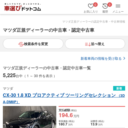
0
0
お気に入り
履歴
メニュー
マツダ正規ディーラーの認定中古車・中古車情報
マツダ正規ディーラーの中古車・認定中古車
検索条件を変更
並べ替え
新着車両の情報を受け取る
マツダ正規ディーラーの中古車・認定中古車一覧
5,225
台中（ 1 ～ 30 件を表示 ）
マツダ
新着
CX-30 1.8 XD プロアクティブ ツーリングセレクション
（3D
A-DM8P）
支払総額
(税込)
194
.6
万円
車両価格
(税込)
諸費用
(税込)
180
.7
13
.9
万円
万円