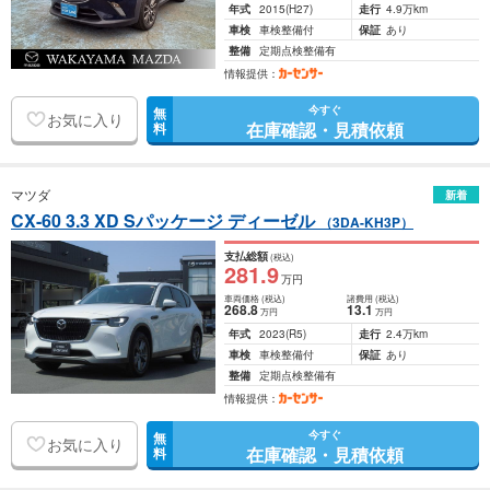
年式
2015
(H27)
走行
4.9万km
車検
車検整備付
保証
あり
整備
定期点検整備有
情報提供：
今すぐ
無
お気に入り
在庫確認・見積依頼
料
マツダ
新着
CX-60 3.3 XD Sパッケージ ディーゼル
（3DA-KH3P）
支払総額
(税込)
281
.9
万円
車両価格
(税込)
諸費用
(税込)
268
.8
13
.1
万円
万円
年式
2023
(R5)
走行
2.4万km
車検
車検整備付
保証
あり
整備
定期点検整備有
情報提供：
今すぐ
無
お気に入り
在庫確認・見積依頼
料