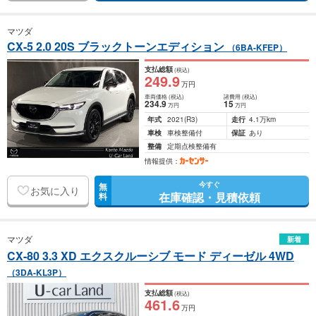
マツダ
CX-5 2.0 20S ブラックトーンエディション
（6BA-KFEP）
支払総額
(税込)
249
.9
万円
車両価格
(税込)
諸費用
(税込)
234
.9
15
万円
万円
年式
2021
(R3)
走行
4.1万km
車検
車検整備付
保証
あり
整備
定期点検整備有
情報提供：
今すぐ
無
お気に入り
在庫確認・見積依頼
料
マツダ
新着
CX-80 3.3 XD エクスクルーシブ モード ディーゼル 4WD
（3DA-KL3P）
支払総額
(税込)
461
.6
万円