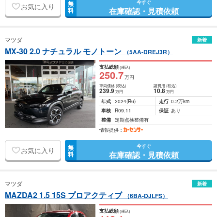
今すぐ
無
お気に入り
在庫確認・見積依頼
料
マツダ
新着
MX-30 2.0 ナチュラル モノトーン
（5AA-DREJ3R）
支払総額
(税込)
250
.7
万円
車両価格
(税込)
諸費用
(税込)
239
.9
10
.8
万円
万円
年式
2024
(R6)
走行
0.2万km
車検
R09.11
保証
あり
整備
定期点検整備有
情報提供：
今すぐ
無
お気に入り
在庫確認・見積依頼
料
マツダ
新着
MAZDA2 1.5 15S プロアクティブ
（6BA-DJLFS）
支払総額
(税込)