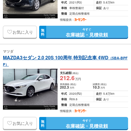
年式
2021
(R3)
走行
5.6万km
車検
車検整備付
保証
あり
整備
定期点検整備有
情報提供：
今すぐ
無
お気に入り
在庫確認・見積依頼
料
マツダ
MAZDA3セダン 2.0 20S 100周年 特別記念車 4WD
（5BA-BPF
P）
支払総額
(税込)
212
.6
万円
車両価格
(税込)
諸費用
(税込)
202
.3
10
.3
万円
万円
年式
2020
(R2)
走行
5.8万km
車検
R09.6
保証
あり
整備
定期点検整備有
情報提供：
今すぐ
無
お気に入り
在庫確認・見積依頼
料