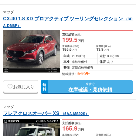
マツダ
CX-30 1.8 XD プロアクティブ ツーリングセレクション
（3D
A-DM8P）
支払総額
(税込)
199
.5
万円
車両価格
(税込)
諸費用
(税込)
185
.6
13
.9
万円
万円
年式
2019
(R1)
走行
3.9万km
車検
車検整備付
保証
あり
整備
定期点検整備有
情報提供：
今すぐ
無
お気に入り
在庫確認・見積依頼
料
マツダ
フレアクロスオーバー XS
（5AA-MS92S）
支払総額
(税込)
165
.9
万円
車両価格
(税込)
諸費用
(税込)