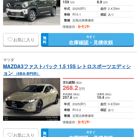
159
6
.9
万円
万円
年式
2025
(R7)
走行
2.4万km
車検
R10.1
保証
あり
整備
定期点検整備有
情報提供：
今すぐ
無
お気に入り
在庫確認・見積依頼
料
マツダ
MAZDA3ファストバック 1.5 15S レトロスポーツエディシ
ョン
（6BA-BP5R）
支払総額
(税込)
268
.2
万円
車両価格
(税込)
諸費用
(税込)
257
.8
10
.4
万円
万円
年式
2025
(R7)
走行
0.9万km
車検
R10.2
保証
あり
整備
定期点検整備有
情報提供：
今すぐ
無
お気に入り