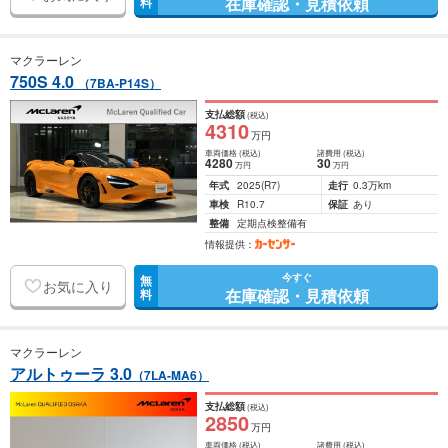
在庫確認・見積依頼
料
マクラーレン
750S 4.0
（7BA-P14S）
支払総額
(税込)
4310
万円
車両価格
(税込)
諸費用
(税込)
4280
30
万円
万円
年式
2025
(R7)
走行
0.3万km
車検
R10.7
保証
あり
整備
定期点検整備有
情報提供：
今すぐ
無
お気に入り
在庫確認・見積依頼
料
マクラーレン
アルトゥーラ 3.0
（7LA-MA6）
支払総額
(税込)
2850
万円
車両価格
(税込)
諸費用
(税込)