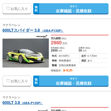
今すぐ
無
お気に入り
在庫確認・見積依頼
料
マクラーレン
600LTスパイダー 3.8
（ABA-P13SP）
支払総額
(税込)
2980
万円
車両価格
(税込)
諸費用
(税込)
2950
30
万円
万円
年式
2019
(R1)
走行
0.7万km
車検
車検整備付
保証
あり
整備
定期点検整備有
情報提供：
今すぐ
無
お気に入り
在庫確認・見積依頼
料
マクラーレン
600LT 3.8
（ABA-P13SP）
支払総額
(税込)