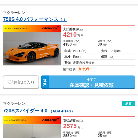
マクラーレン
750S 4.0 パフォーマンス
（-）
支払総額
(税込)
4210
万円
車両価格
(税込)
諸費用
(税込)
4180
30
万円
万円
年式
2024
(R6)
走行
0.5万km
車検
R09.8
保証
あり
整備
定期点検整備有
情報提供：
今すぐ
無
お気に入り
在庫確認・見積依頼
料
マクラーレン
新着
720Sスパイダー 4.0
（ABA-P14S）
支払総額
(税込)
2575
万円
車両価格
(税込)
諸費用
(税込)
2550
25
万円
万円