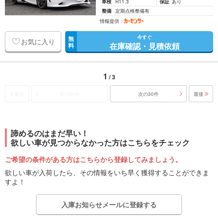
車検
R11.3
保証
あり
整備
定期点検整備有
情報提供：
今すぐ
無
お気に入り
在庫確認・見積依頼
料
1
/ 3
最初
前の30件
次の30件
最後
諦めるのはまだ早い！
欲しい車が見つからなかった方はこちらをチェック
ご希望の条件がある方はこちらから登録してみましょう。
欲しい車が入荷したら、その情報をいち早く獲得することができま
すよ！
入庫お知らせメールに登録する