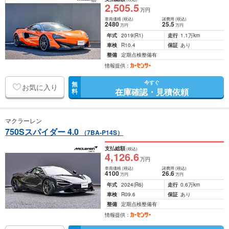
2,505
.5
万円
車両価格
(税込)
諸費用
(税込)
2480
25
.5
万円
万円
年式
2019
(R1)
走行
1.1万km
車検
R10.4
保証
あり
整備
定期点検整備有
情報提供：
今すぐ
無
お気に入り
在庫確認・見積依頼
料
マクラーレン
750Sスパイダー 4.0
（7BA-P14S）
支払総額
(税込)
4,126
.6
万円
車両価格
(税込)
諸費用
(税込)
4100
26
.6
万円
万円
年式
2024
(R6)
走行
0.6万km
車検
R09.6
保証
あり
整備
定期点検整備有
情報提供：