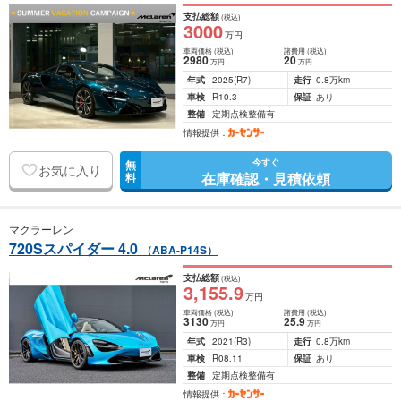
支払総額
(税込)
3000
万円
車両価格
(税込)
諸費用
(税込)
2980
20
万円
万円
年式
2025
(R7)
走行
0.8万km
車検
R10.3
保証
あり
整備
定期点検整備有
情報提供：
今すぐ
無
お気に入り
在庫確認・見積依頼
料
マクラーレン
720Sスパイダー 4.0
（ABA-P14S）
支払総額
(税込)
3,155
.9
万円
車両価格
(税込)
諸費用
(税込)
3130
25
.9
万円
万円
年式
2021
(R3)
走行
0.8万km
車検
R08.11
保証
あり
整備
定期点検整備有
情報提供：