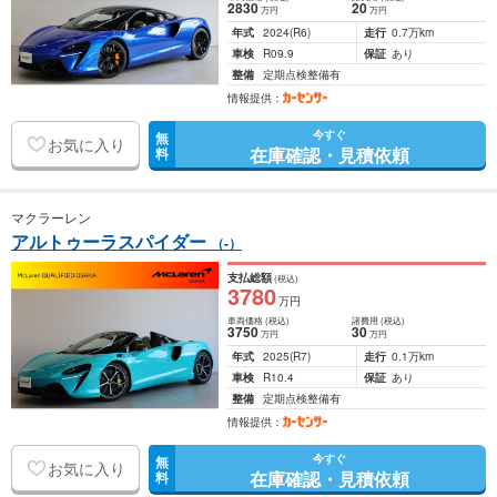
2830
20
万円
万円
年式
2024
(R6)
走行
0.7万km
車検
R09.9
保証
あり
整備
定期点検整備有
情報提供：
今すぐ
無
お気に入り
在庫確認・見積依頼
料
マクラーレン
アルトゥーラスパイダー
（-）
支払総額
(税込)
3780
万円
車両価格
(税込)
諸費用
(税込)
3750
30
万円
万円
年式
2025
(R7)
走行
0.1万km
車検
R10.4
保証
あり
整備
定期点検整備有
情報提供：
今すぐ
無
お気に入り
在庫確認・見積依頼
料