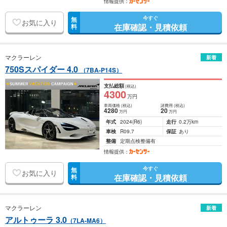
情報提供：
今すぐ
無
お気に入り
在庫確認・見積依頼
料
マクラーレン
新着
750Sスパイダー 4.0
（7BA-P14S）
支払総額
(税込)
4300
万円
車両価格
(税込)
諸費用
(税込)
4280
20
万円
万円
年式
2024
(R6)
走行
0.2万km
車検
R09.7
保証
あり
整備
定期点検整備有
情報提供：
今すぐ
無
お気に入り
在庫確認・見積依頼
料
マクラーレン
新着
アルトゥーラ 3.0
（7LA-MA6）