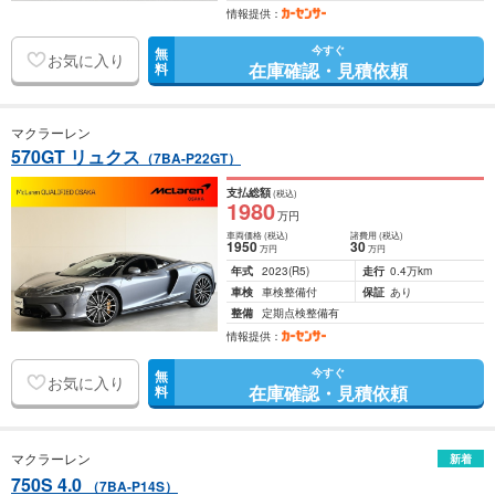
情報提供：
今すぐ
無
お気に入り
在庫確認・見積依頼
料
マクラーレン
570GT リュクス
（7BA-P22GT）
支払総額
(税込)
1980
万円
車両価格
(税込)
諸費用
(税込)
1950
30
万円
万円
年式
2023
(R5)
走行
0.4万km
車検
車検整備付
保証
あり
整備
定期点検整備有
情報提供：
今すぐ
無
お気に入り
在庫確認・見積依頼
料
マクラーレン
新着
750S 4.0
（7BA-P14S）