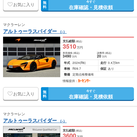
今すぐ
無
お気に入り
在庫確認・見積依頼
料
マクラーレン
アルトゥーラスパイダー
（-）
支払総額
(税込)
3510
万円
車両価格
(税込)
諸費用
(税込)
3490
20
万円
万円
年式
2024
(R6)
走行
0.4万km
車検
R09.7
保証
あり
整備
定期点検整備有
情報提供：
今すぐ
無
お気に入り
在庫確認・見積依頼
料
マクラーレン
アルトゥーラスパイダー
（-）
支払総額
(税込)
3600
万円