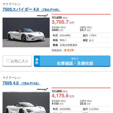
マクラーレン
750Sスパイダー 4.0
（7BA-P14S）
支払総額
(税込)
3,705
.7
万円
車両価格
(税込)
諸費用
(税込)
3680
25
.7
万円
万円
年式
2024
(R6)
走行
1万km
車検
R09.1
保証
あり
整備
定期点検整備有
情報提供：
今すぐ
無
お気に入り
在庫確認・見積依頼
料
マクラーレン
750S 4.0
（7BA-P14S）
支払総額
(税込)
4,175
.6
万円
車両価格
(税込)
諸費用
(税込)
4150
25
.6
万円
万円
年式
2026
(R8)
走行
0.2万km