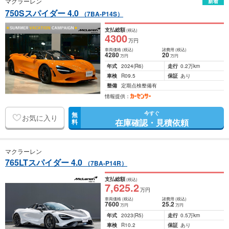
マクラーレン
新着
750Sスパイダー 4.0
（7BA-P14S）
支払総額
(税込)
4300
万円
車両価格
(税込)
諸費用
(税込)
4280
20
万円
万円
年式
2024
(R6)
走行
0.2万km
車検
R09.5
保証
あり
整備
定期点検整備有
情報提供：
今すぐ
無
お気に入り
在庫確認・見積依頼
料
マクラーレン
765LTスパイダー 4.0
（7BA-P14R）
支払総額
(税込)
7,625
.2
万円
車両価格
(税込)
諸費用
(税込)
7600
25
.2
万円
万円
年式
2023
(R5)
走行
0.5万km
車検
R10.2
保証
あり