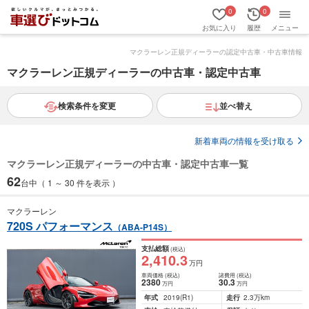
0
0
お気に入り
履歴
メニュー
マクラーレン正規ディーラーの認定中古車・中古車情報
マクラーレン正規ディーラーの中古車・認定中古車
検索条件を変更
並べ替え
新着車両の情報を受け取る
マクラーレン正規ディーラーの中古車・認定中古車一覧
62
台中（ 1 ～ 30 件を表示 ）
マクラーレン
720S パフォーマンス
（ABA-P14S）
支払総額
(税込)
2,410
.3
万円
車両価格
(税込)
諸費用
(税込)
2380
30
.3
万円
万円
年式
2019
(R1)
走行
2.3万km