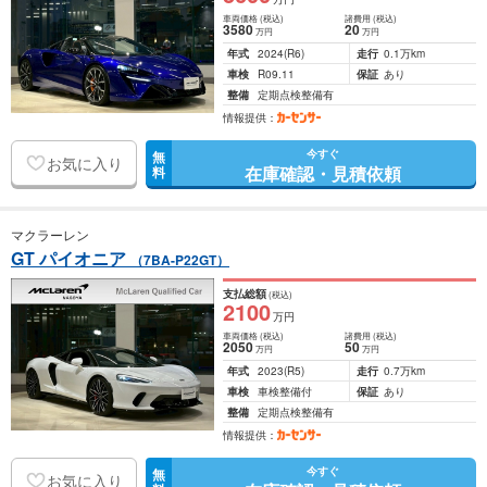
車両価格
(税込)
諸費用
(税込)
3580
20
万円
万円
年式
2024
(R6)
走行
0.1万km
車検
R09.11
保証
あり
整備
定期点検整備有
情報提供：
今すぐ
無
お気に入り
在庫確認・見積依頼
料
マクラーレン
GT パイオニア
（7BA-P22GT）
支払総額
(税込)
2100
万円
車両価格
(税込)
諸費用
(税込)
2050
50
万円
万円
年式
2023
(R5)
走行
0.7万km
車検
車検整備付
保証
あり
整備
定期点検整備有
情報提供：
今すぐ
無
お気に入り