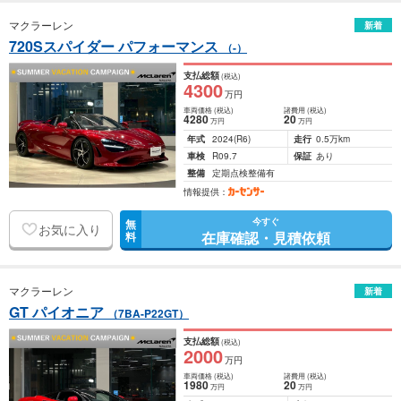
マクラーレン
新着
720Sスパイダー パフォーマンス
（-）
支払総額
(税込)
4300
万円
車両価格
(税込)
諸費用
(税込)
4280
20
万円
万円
年式
2024
(R6)
走行
0.5万km
車検
R09.7
保証
あり
整備
定期点検整備有
情報提供：
今すぐ
無
お気に入り
在庫確認・見積依頼
料
マクラーレン
新着
GT パイオニア
（7BA-P22GT）
支払総額
(税込)
2000
万円
車両価格
(税込)
諸費用
(税込)
1980
20
万円
万円