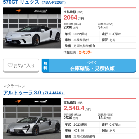
570GT リュクス
（7BA-P22GT）
支払総額
(税込)
2064
万円
車両価格
(税込)
諸費用
(税込)
2030
34
万円
万円
年式
2022
(R4)
走行
0.4万km
車検
車検整備付
保証
あり
整備
定期点検整備有
情報提供：
今すぐ
無
お気に入り
在庫確認・見積依頼
料
マクラーレン
アルトゥーラ 3.0
（7LA-MA6）
支払総額
(税込)
2,548
.4
万円
車両価格
(税込)
諸費用
(税込)
2530
18
.4
万円
万円
年式
2023
(R5)
走行
0.6万km
車検
R08.10
保証
あり
整備
定期点検整備有