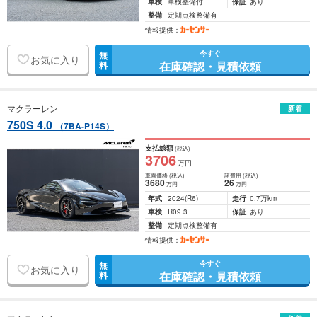
車検
車検整備付
保証
あり
整備
定期点検整備有
情報提供：
今すぐ
無
お気に入り
在庫確認・見積依頼
料
マクラーレン
新着
750S 4.0
（7BA-P14S）
支払総額
(税込)
3706
万円
車両価格
(税込)
諸費用
(税込)
3680
26
万円
万円
年式
2024
(R6)
走行
0.7万km
車検
R09.3
保証
あり
整備
定期点検整備有
情報提供：
今すぐ
無
お気に入り
在庫確認・見積依頼
料