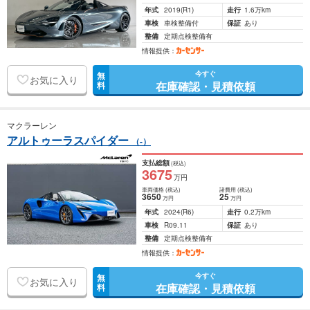
年式
2019
(R1)
走行
1.6万km
車検
車検整備付
保証
あり
整備
定期点検整備有
情報提供：
今すぐ
無
お気に入り
在庫確認・見積依頼
料
マクラーレン
アルトゥーラスパイダー
（-）
支払総額
(税込)
3675
万円
車両価格
(税込)
諸費用
(税込)
3650
25
万円
万円
年式
2024
(R6)
走行
0.2万km
車検
R09.11
保証
あり
整備
定期点検整備有
情報提供：
今すぐ
無
お気に入り
在庫確認・見積依頼
料