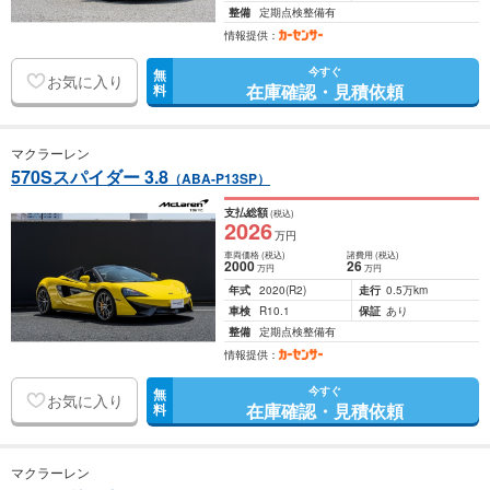
整備
定期点検整備有
情報提供：
今すぐ
無
お気に入り
在庫確認・見積依頼
料
マクラーレン
570Sスパイダー 3.8
（ABA-P13SP）
支払総額
(税込)
2026
万円
車両価格
(税込)
諸費用
(税込)
2000
26
万円
万円
年式
2020
(R2)
走行
0.5万km
車検
R10.1
保証
あり
整備
定期点検整備有
情報提供：
今すぐ
無
お気に入り
在庫確認・見積依頼
料
マクラーレン