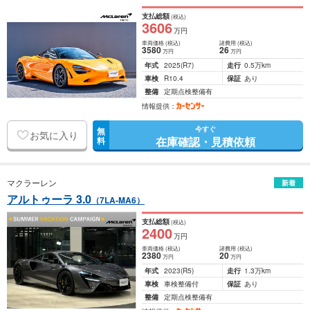
支払総額
(税込)
3606
万円
車両価格
(税込)
諸費用
(税込)
3580
26
万円
万円
年式
2025
(R7)
走行
0.5万km
車検
R10.4
保証
あり
整備
定期点検整備有
情報提供：
今すぐ
無
お気に入り
在庫確認・見積依頼
料
マクラーレン
新着
アルトゥーラ 3.0
（7LA-MA6）
支払総額
(税込)
2400
万円
車両価格
(税込)
諸費用
(税込)
2380
20
万円
万円
年式
2023
(R5)
走行
1.3万km
車検
車検整備付
保証
あり
整備
定期点検整備有