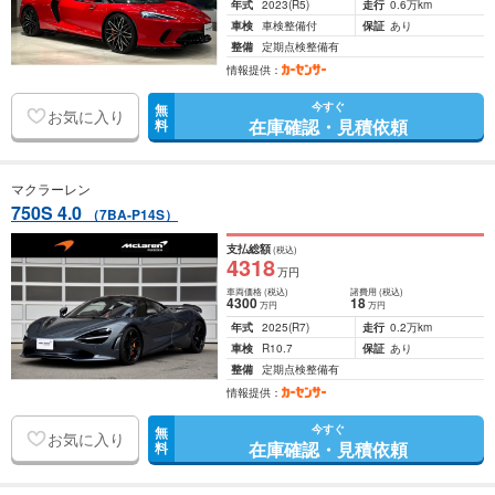
年式
2023
(R5)
走行
0.6万km
車検
車検整備付
保証
あり
整備
定期点検整備有
情報提供：
今すぐ
無
お気に入り
在庫確認・見積依頼
料
マクラーレン
750S 4.0
（7BA-P14S）
支払総額
(税込)
4318
万円
車両価格
(税込)
諸費用
(税込)
4300
18
万円
万円
年式
2025
(R7)
走行
0.2万km
車検
R10.7
保証
あり
整備
定期点検整備有
情報提供：
今すぐ
無
お気に入り
在庫確認・見積依頼
料