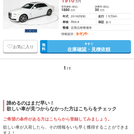
万円
車両価格
(税込)
諸費用
(税込)
1880
30
万円
万円
年式
2016
(H28)
走行
1.5万km
車検
R09.8
保証
あり
整備
定期点検整備有
情報提供：
今すぐ
無
お気に入り
在庫確認・見積依頼
料
1
/ 1
諦めるのはまだ早い！
欲しい車が見つからなかった方はこちらをチェック
ご希望の条件がある方はこちらから登録してみましょう。
欲しい車が入荷したら、その情報をいち早く獲得することができま
すよ！