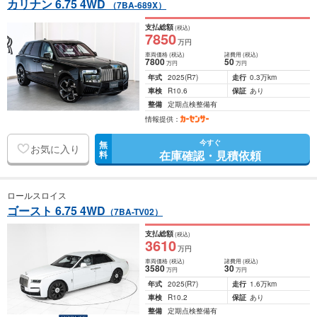
カリナン 6.75 4WD
（7BA-689X）
支払総額
(税込)
7850
万円
車両価格
(税込)
諸費用
(税込)
7800
50
万円
万円
年式
2025
(R7)
走行
0.3万km
車検
R10.6
保証
あり
整備
定期点検整備有
情報提供：
今すぐ
無
お気に入り
在庫確認・見積依頼
料
ロールスロイス
ゴースト 6.75 4WD
（7BA-TV02）
支払総額
(税込)
3610
万円
車両価格
(税込)
諸費用
(税込)
3580
30
万円
万円
年式
2025
(R7)
走行
1.6万km
車検
R10.2
保証
あり
整備
定期点検整備有