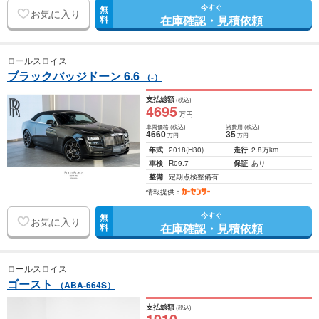
今すぐ
無
お気に入り
在庫確認・見積依頼
料
ロールスロイス
ブラックバッジドーン 6.6
（-）
支払総額
(税込)
4695
万円
車両価格
(税込)
諸費用
(税込)
4660
35
万円
万円
年式
2018
(H30)
走行
2.8万km
車検
R09.7
保証
あり
整備
定期点検整備有
情報提供：
今すぐ
無
お気に入り
在庫確認・見積依頼
料
ロールスロイス
ゴースト
（ABA-664S）
支払総額
(税込)
1910