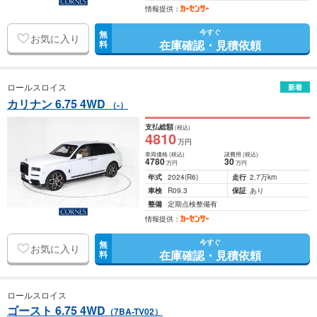
情報提供：
今すぐ
無
お気に入り
在庫確認・見積依頼
料
ロールスロイス
新着
カリナン 6.75 4WD
（-）
支払総額
(税込)
4810
万円
車両価格
(税込)
諸費用
(税込)
4780
30
万円
万円
年式
2024
(R6)
走行
2.7万km
車検
R09.3
保証
あり
整備
定期点検整備有
情報提供：
今すぐ
無
お気に入り
在庫確認・見積依頼
料
ロールスロイス
ゴースト 6.75 4WD
（7BA-TV02）