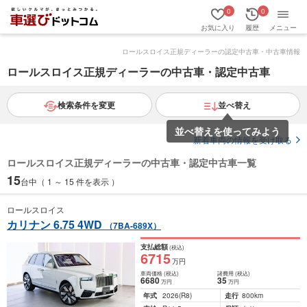
0
0
お気に入り
履歴
メニュー
ロールスロイス正規ディーラーの認定中古車・中古車情報
ロールスロイス正規ディーラーの中古車・認定中古車
検索条件を変更
並べ替え
並べ替えを使ってみよう
新着車両の情報を受け取る
ロールスロイス正規ディーラーの中古車・認定中古車一覧
15
台中（ 1 ～ 15 件を表示 ）
ロールスロイス
カリナン 6.75 4WD
（7BA-689X）
支払総額
(税込)
6715
万円
車両価格
(税込)
諸費用
(税込)
6680
35
万円
万円
年式
2026
(R8)
走行
800km