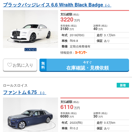
ブラックバッジレイス 6.6 Wraith Black Badge
（-）
支払総額
(税込)
3220
万円
車両価格
(税込)
諸費用
(税込)
3180
40
万円
万円
年式
2018
(H30)
走行
3.1万km
車検
R09.8
保証
あり
整備
定期点検整備有
情報提供：
今すぐ
無
お気に入り
在庫確認・見積依頼
料
ロールスロイス
新着
ファントム 6.75
（-）
支払総額
(税込)
6110
万円
車両価格
(税込)
諸費用
(税込)
6080
30
万円
万円
年式
2023
(R5)
走行
0.5万km
車検
R10.2
保証
あり