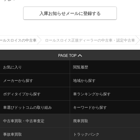
入庫お知らせメールに登録する
ールスロイスの中古車
ロールスロイス正規ディーラーの中古車・認定中古車
PAGE TOP
お気に入り
閲覧履歴
メーカーから探す
地域から探す
ボディタイプから探す
車ランキングから探す
車選びドットコムの取り組み
キーワードから探す
中古車買取・中古車査定
廃車買取
事故車買取
トラックバンク