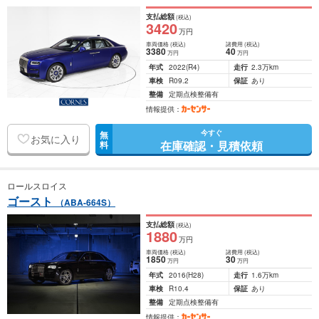
支払総額
(税込)
3420
万円
車両価格
(税込)
諸費用
(税込)
3380
40
万円
万円
年式
2022
(R4)
走行
2.3万km
車検
R09.2
保証
あり
整備
定期点検整備有
情報提供：
今すぐ
無
お気に入り
在庫確認・見積依頼
料
ロールスロイス
ゴースト
（ABA-664S）
支払総額
(税込)
1880
万円
車両価格
(税込)
諸費用
(税込)
1850
30
万円
万円
年式
2016
(H28)
走行
1.6万km
車検
R10.4
保証
あり
整備
定期点検整備有
情報提供：