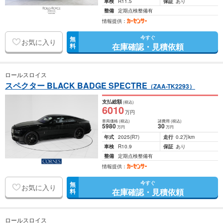
車検
R11.5
保証
あり
整備
定期点検整備有
情報提供：
今すぐ
無
お気に入り
在庫確認・見積依頼
料
ロールスロイス
スペクター BLACK BADGE SPECTRE
（ZAA-TK2293）
支払総額
(税込)
6010
万円
車両価格
(税込)
諸費用
(税込)
5980
30
万円
万円
年式
2025
(R7)
走行
0.2万km
車検
R10.9
保証
あり
整備
定期点検整備有
情報提供：
今すぐ
無
お気に入り
在庫確認・見積依頼
料
ロールスロイス