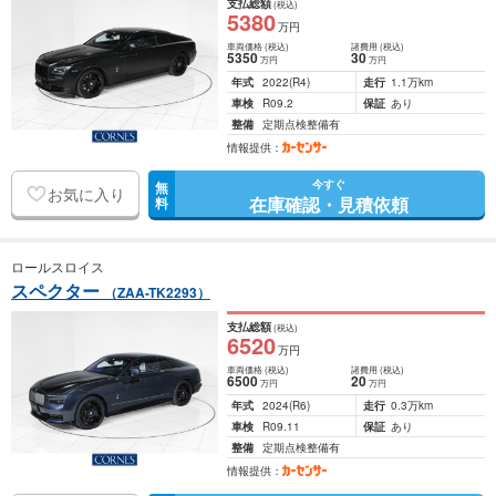
支払総額
(税込)
5380
万円
車両価格
(税込)
諸費用
(税込)
5350
30
万円
万円
年式
2022
(R4)
走行
1.1万km
車検
R09.2
保証
あり
整備
定期点検整備有
情報提供：
今すぐ
無
お気に入り
在庫確認・見積依頼
料
ロールスロイス
スペクター
（ZAA-TK2293）
支払総額
(税込)
6520
万円
車両価格
(税込)
諸費用
(税込)
6500
20
万円
万円
年式
2024
(R6)
走行
0.3万km
車検
R09.11
保証
あり
整備
定期点検整備有
情報提供：