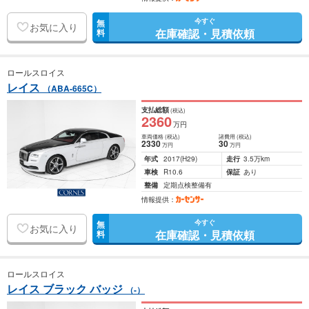
今すぐ
無
お気に入り
在庫確認・見積依頼
料
ロールスロイス
レイス
（ABA-665C）
支払総額
(税込)
2360
万円
車両価格
(税込)
諸費用
(税込)
2330
30
万円
万円
年式
2017
(H29)
走行
3.5万km
車検
R10.6
保証
あり
整備
定期点検整備有
情報提供：
今すぐ
無
お気に入り
在庫確認・見積依頼
料
ロールスロイス
レイス ブラック バッジ
（-）