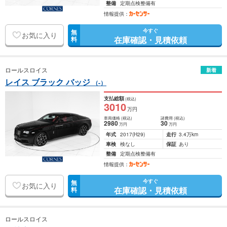
整備
定期点検整備有
情報提供：
今すぐ
無
お気に入り
在庫確認・見積依頼
料
ロールスロイス
新着
レイス ブラック バッジ
（-）
支払総額
(税込)
3010
万円
車両価格
(税込)
諸費用
(税込)
2980
30
万円
万円
年式
2017
(H29)
走行
3.4万km
車検
検なし
保証
あり
整備
定期点検整備有
情報提供：
今すぐ
無
お気に入り
在庫確認・見積依頼
料
ロールスロイス