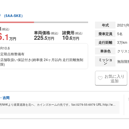
D
（5AA-SKE）
年式
2021
(R
額
(税込)
6
車両価格
諸費用
.1
(税込)
(税込)
乗車定員
5名
225
10
.5
.6
万円
万円
万円
走行距離
3万km
R10.6
車体色
クリス
定期点検整備有
店舗取扱い保証付き(納車後 24ヶ月以内 走行距離無制
ミッショ
無段階変
ン
限)
お気に入り
追加
橋・吉岡
駒寄スマートICから車で約3分!国道17号NHKより産業道路を北へ、カインズホームの先です。fax:0279-55-6979 URL:http://www.fujisubaru.co.jp