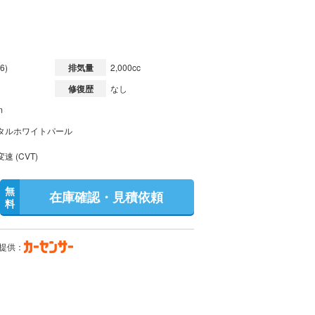
6)
排気量
2,000cc
修復歴
なし
m
タルホワイトパール
速 (CVT)
無
在庫確認・見積依頼
料
提供：