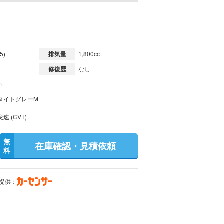
5)
排気量
1,800cc
修復歴
なし
m
タイトグレーM
速 (CVT)
無
在庫確認・見積依頼
料
提供：