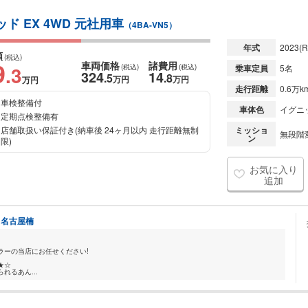
ド EX 4WD 元社用車
（4BA-VN5）
年式
2023
(R
額
(税込)
9
車両価格
諸費用
.3
(税込)
(税込)
乗車定員
5名
324
14
.5
.8
万円
万円
万円
走行距離
0.6万k
車検整備付
車体色
イグニ
定期点検整備有
店舗取扱い保証付き(納車後 24ヶ月以内 走行距離無制
ミッショ
無段階変
ン
限)
お気に入り
追加
ト名古屋楠
ラーの当店にお任せください!
★☆
れるあん...