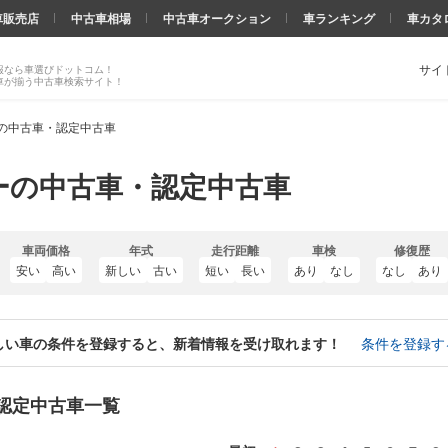
車販売店
中古車相場
中古車オークション
車ランキング
車カタ
サイ
報なら車選びドットコム！
車が揃う中古車検索サイト！
の中古車・認定中古車
ーの中古車・認定中古車
車両価格
年式
走行距離
車検
修復歴
安い
高い
新しい
古い
短い
長い
あり
なし
なし
あり
しい車の条件を登録すると、新着情報を受け取れます！
条件を登録す
認定中古車一覧