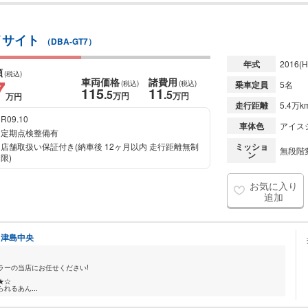
アイサイト
（DBA-GT7）
年式
2016
(H
額
(税込)
7
車両価格
諸費用
(税込)
(税込)
乗車定員
5名
115
11
.5
.5
万円
万円
万円
走行距離
5.4万k
R09.10
車体色
アイス
定期点検整備有
店舗取扱い保証付き(納車後 12ヶ月以内 走行距離無制
ミッショ
無段階変
ン
限)
お気に入り
追加
ト津島中央
ラーの当店にお任せください!
★☆
れるあん...