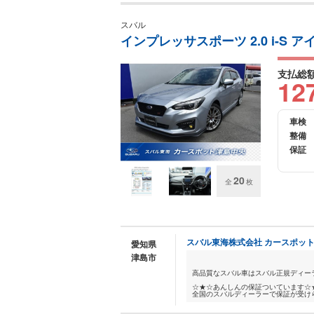
スバル
インプレッサスポーツ 2.0 i-S 
支払総
12
車検
整備
保証
20
全
枚
スバル東海株式会社 カースポッ
愛知県
津島市
高品質なスバル車はスバル正規ディー
☆★☆あんしんの保証ついています☆
全国のスバルディーラーで保証が受けら