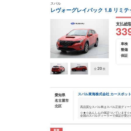
スバル
レヴォーグレイバック 1.8 リミテッ
支払総
33
車検
整備
保証
20
全
枚
スバル東海株式会社 カースポッ
愛知県
名古屋市
北区
高品質なスバル車はスバル正規ディー
☆★☆あんしんの保証ついています☆
全国のスバルディーラーで保証が受けら
新着