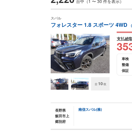
台中（1 〜 30 件を表示）
スバル
フォレスター 1.8 スポーツ 4WD
（
支払総
35
車検
整備
保証
10
全
枚
南信スバル(株)
長野県
飯田市上
郷別府