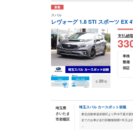
新着
スバル
レヴォーグ 1.8 STI スポーツ EX 
支払総
33
車検
整備
保証
20
全
枚
埼玉スバル カースポット岩槻
埼玉県
さいたま
東北自動車道岩槻ICよりR16千葉方
市岩槻区
全てのお車が走行距離無制限1年又は2
...