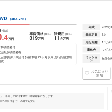
4WD
（4BA-VN5）
年式
2023
(R
額
(税込)
0
車両価格
諸費用
.4
(税込)
(税込)
乗車定員
5名
319
11
.4
万円
万円
万円
走行距離
1.1万k
車検整備付
車体色
マグネ
定期点検整備有
店舗取扱い保証付き(納車後 24ヶ月以内 走行距離無制
ミッショ
無段階変
ン
限)
お気に入り
追加
面5分。最寄りの駅は東武野田線岩槻駅になります。
年の保証付き!万一の時でも安心