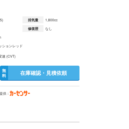
5)
排気量
1,800cc
修復歴
なし
m
ッションレッド
速 (CVT)
無
在庫確認・見積依頼
料
提供：