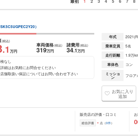
最初
1
2
3
4
5
6
7
8
SK5C5UGPEC2Y20）
年式
2021
(R
額
(税込)
3
車両価格
諸費用
.1
(税込)
(税込)
乗車定員
5名
319
34
.1
万円
万円
万円
走行距離
1.9万k
検なし
車体色
コン
詳細はお気軽にお問合せください
店舗取扱い保証についてはお問い合わせ下さい
ミッショ
フロアオ
ン
お気に入り
追加
販売店の評価・口コミ
お
0
-
総合評価
点（
0件
）