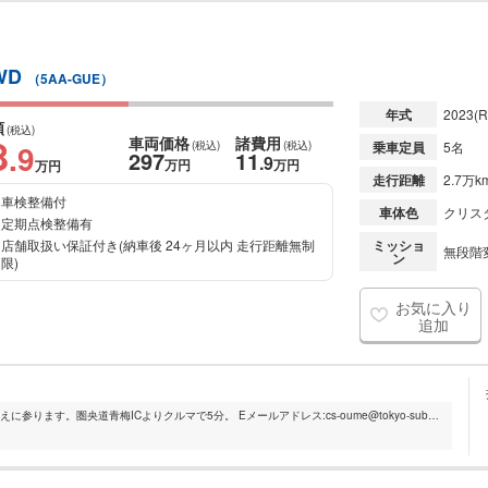
WD
（5AA-GUE）
年式
2023
(R
額
(税込)
8
車両価格
諸費用
.9
(税込)
(税込)
乗車定員
5名
297
11
.9
万円
万円
万円
走行距離
2.7万k
車検整備付
車体色
クリス
定期点検整備有
店舗取扱い保証付き(納車後 24ヶ月以内 走行距離無制
ミッショ
無段階変
ン
限)
お気に入り
追加
JR青梅線小作駅よりTEL下さい.、お迎えに参ります。圏央道青梅ICよりクルマで5分。 Eメールアドレス:cs-oume@tokyo-subaru.co.jp