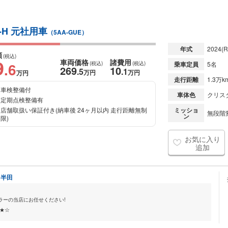
-H 元社用車
（5AA-GUE）
年式
2024
(R
額
(税込)
9
車両価格
諸費用
.6
(税込)
(税込)
乗車定員
5名
269
10
.5
.1
万円
万円
万円
走行距離
1.3万k
車検整備付
車体色
クリス
定期点検整備有
店舗取扱い保証付き(納車後 24ヶ月以内 走行距離無制
ミッショ
無段階変
ン
限)
お気に入り
追加
ト半田
ラーの当店にお任せください!
★☆