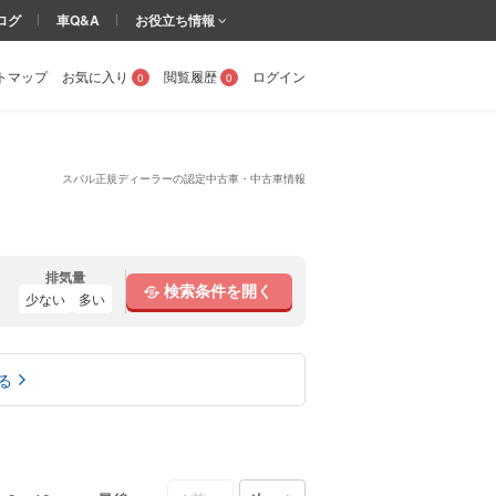
ログ
車Q&A
お役立ち情報
トマップ
お気に入り
閲覧履歴
ログイン
0
0
スバル正規ディーラーの認定中古車・中古車情報
排気量
検索条件を開く
少ない
多い
る