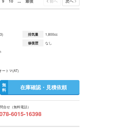
9
10
...
最後
前へ
次へ
3)
排気量
1,800cc
修復歴
なし
m
ートマ(AT)
無
在庫確認・見積依頼
料
問合せ（無料電話）
078-6015-16398