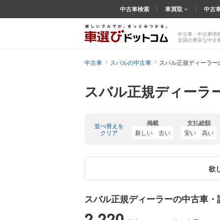
中古車検索
車買取
中古
中古車・中古車情
全国の豊富な中古
中古車
スバルの中古車
スバル正規ディーラー
スバル正規ディーラ
掲載
支払総額
並べ替えを
クリア
新しい
古い
安い
高い
欲
スバル正規ディーラーの中古車・
2,220