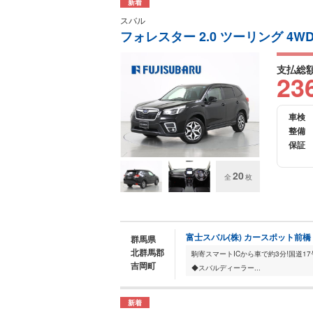
新着
スバル
フォレスター 2.0 ツーリング 4W
支払総
23
車検
整備
保証
20
全
枚
富士スバル(株) カースポット前
群馬県
北群馬郡
吉岡町
◆スバルディーラー...
新着