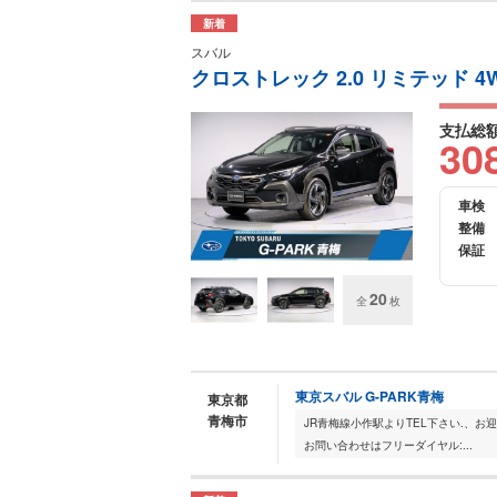
新着
スバル
クロストレック 2.0 リミテッド 4
支払総
30
車検
整備
保証
20
全
枚
東京スバル G-PARK青梅
東京都
青梅市
お問い合わせはフリーダイヤル:...