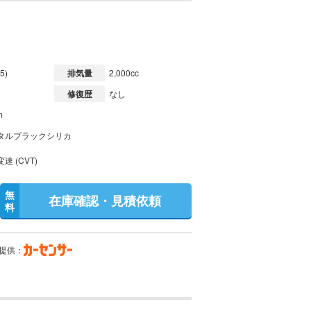
5)
排気量
2,000cc
修復歴
なし
m
タルブラックシリカ
速 (CVT)
無
在庫確認・見積依頼
料
提供：