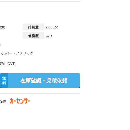
28)
排気量
2,000cc
修復歴
あり
m
シルバー・メタリック
速 (CVT)
無
在庫確認・見積依頼
料
提供：