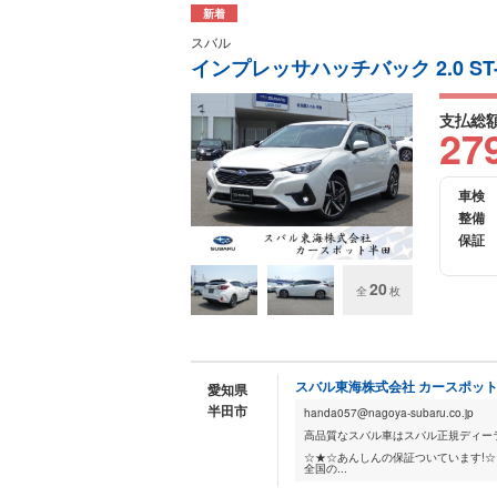
新着
スバル
インプレッサハッチバック 2.0 ST
支払総
27
車検
整備
保証
20
全
枚
スバル東海株式会社 カースポッ
愛知県
半田市
handa057@nagoya-subaru.co.jp
高品質なスバル車はスバル正規ディー
☆★☆あんしんの保証ついています!☆
全国の...