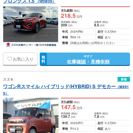
フロンクス 1.5
（WDB3S）
支払総額
(税込)
218
.5
万円
車両価格
(税込)
諸費用
(税込)
209
9
.5
万円
万円
年式
2024
(R6)
走行
0.3万km
車検
R09.10
保証
あり
整備
詳細はお気軽にお問合せください
今すぐ
無
お気に入り
在庫確認・見積依頼
料
スズキ
新着
ワゴンRスマイル ハイブリッド(HYBRID) S デモカー
（MX91
S）
支払総額
(税込)
147
.5
万円
車両価格
(税込)
諸費用
(税込)
139
.7
7
.8
万円
万円
年式
2025
(R7)
走行
0.3万km
車検
R10.2
保証
あり