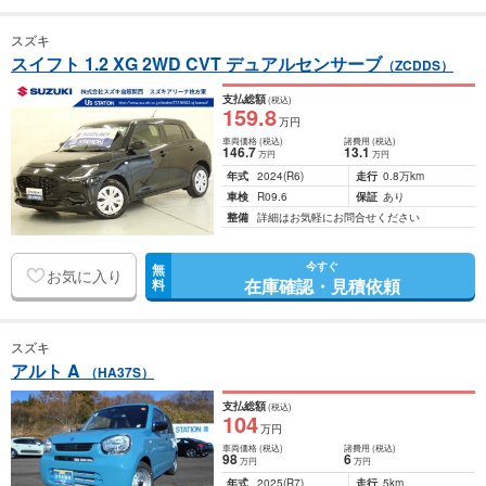
スズキ
スイフト 1.2 XG 2WD CVT デュアルセンサーブ
（ZCDDS）
支払総額
(税込)
159
.8
万円
車両価格
(税込)
諸費用
(税込)
146
.7
13
.1
万円
万円
年式
2024
(R6)
走行
0.8万km
車検
R09.6
保証
あり
整備
詳細はお気軽にお問合せください
今すぐ
無
お気に入り
在庫確認・見積依頼
料
スズキ
アルト A
（HA37S）
支払総額
(税込)
104
万円
車両価格
(税込)
諸費用
(税込)
98
6
万円
万円
年式
2025
(R7)
走行
5km