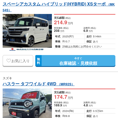
スペーシアカスタム ハイブリッド(HYBRID) XSターボ
（MK
54S）
支払総額
(税込)
214
.9
万円
車両価格
(税込)
諸費用
(税込)
208
6
.9
万円
万円
年式
2025
(R7)
走行
514km
車検
R10.7
保証
あり
整備
詳細はお気軽にお問合せください
今すぐ
無
お気に入り
在庫確認・見積依頼
料
スズキ
ハスラー タフワイルド 4WD
（MR92S）
支払総額
(税込)
174
.7
万円
車両価格
(税込)
諸費用
(税込)
169
.9
4
.8
万円
万円
年式
2024
(R6)
走行
0.5万km
車検
R09.8
保証
あり