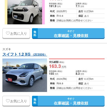
車両価格
(税込)
諸費用
(税込)
191
.9
7
.1
万円
万円
年式
2025
(R7)
走行
0.2万km
車検
R10.6
保証
あり
整備
詳細はお気軽にお問合せください
今すぐ
無
お気に入り
在庫確認・見積依頼
料
スズキ
スイフト 1.2 XG
（ZCDDS）
支払総額
(税込)
163
.3
万円
車両価格
(税込)
諸費用
(税込)
155
8
.3
万円
万円
年式
2024
(R6)
走行
0.3万km
車検
R09.8
保証
あり
整備
詳細はお気軽にお問合せください
今すぐ
無
お気に入り
在庫確認・見積依頼
料