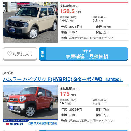
支払総額
(税込)
150
.5
万円
車両価格
(税込)
諸費用
(税込)
144
.1
6
.4
万円
万円
年式
2025
(R7)
走行
38km
車検
R10.8
保証
あり
整備
詳細はお気軽にお問合せください
今すぐ
無
お気に入り
在庫確認・見積依頼
料
スズキ
ハスラー ハイブリッド(HYBRID) Gターボ 4WD
（MR52S）
支払総額
(税込)
175
万円
車両価格
(税込)
諸費用
(税込)
167
8
万円
万円
年式
2025
(R7)
走行
7km
車検
R10.3
保証
あり
整備
詳細はお気軽にお問合せください