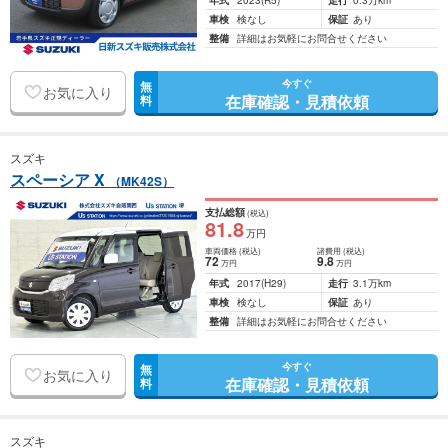
年式
2023
(R5)
走行
0.3万km
車検
検なし
保証
あり
整備
詳細はお気軽にお問合せください
今すぐ
無
お気に入り
在庫確認・見積依頼
料
スズキ
スペーシア X
（MK42S）
支払総額
(税込)
81
.8
万円
車両価格
(税込)
諸費用
(税込)
72
9
.8
万円
万円
年式
2017
(H29)
走行
3.1万km
車検
検なし
保証
あり
整備
詳細はお気軽にお問合せください
今すぐ
無
お気に入り
在庫確認・見積依頼
料
スズキ