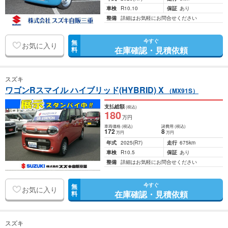
車検
R10.10
保証
あり
整備
詳細はお気軽にお問合せください
今すぐ
無
お気に入り
在庫確認・見積依頼
料
スズキ
ワゴンRスマイル ハイブリッド(HYBRID) X
（MX91S）
支払総額
(税込)
180
万円
車両価格
(税込)
諸費用
(税込)
172
8
万円
万円
年式
2025
(R7)
走行
675km
車検
R10.5
保証
あり
整備
詳細はお気軽にお問合せください
今すぐ
無
お気に入り
在庫確認・見積依頼
料
スズキ