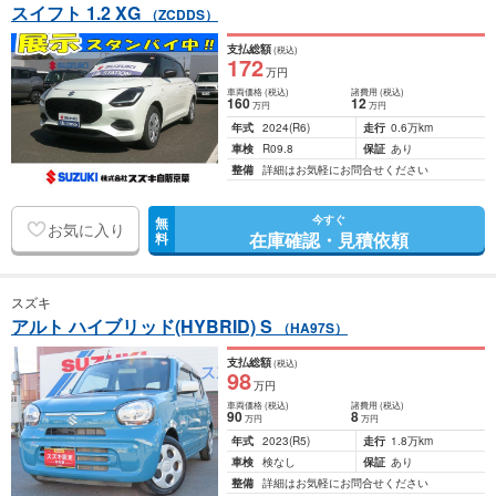
スイフト 1.2 XG
（ZCDDS）
支払総額
(税込)
172
万円
車両価格
(税込)
諸費用
(税込)
160
12
万円
万円
年式
2024
(R6)
走行
0.6万km
車検
R09.8
保証
あり
整備
詳細はお気軽にお問合せください
今すぐ
無
お気に入り
在庫確認・見積依頼
料
スズキ
アルト ハイブリッド(HYBRID) S
（HA97S）
支払総額
(税込)
98
万円
車両価格
(税込)
諸費用
(税込)
90
8
万円
万円
年式
2023
(R5)
走行
1.8万km
車検
検なし
保証
あり
整備
詳細はお気軽にお問合せください