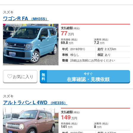
スズキ
ワゴンR FA
（MH35S）
支払総額
(税込)
77
万円
車両価格
(税込)
諸費用
(税込)
69
.8
7
.2
万円
万円
年式
2019
(H31)
走行
2.3万km
車検
検なし
保証
あり
整備
詳細はお気軽にお問合せください
今すぐ
無
お気に入り
在庫確認・見積依頼
料
スズキ
アルトラパン L 4WD
（HE33S）
支払総額
(税込)
149
万円
車両価格
(税込)
諸費用
(税込)
141
8
万円
万円