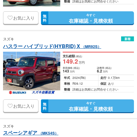
整備
詳細はお気軽にお問合せください
今すぐ
無
お気に入り
在庫確認・見積依頼
料
スズキ
新着
ハスラー ハイブリッド(HYBRID) X
（MR92S）
支払総額
(税込)
149
.2
万円
車両価格
(税込)
諸費用
(税込)
143
6
.2
万円
万円
年式
2024
(R6)
走行
0.1万km
車検
R09.12
保証
あり
整備
詳細はお気軽にお問合せください
今すぐ
無
お気に入り
在庫確認・見積依頼
料
スズキ
スペーシアギア
（MK54S）