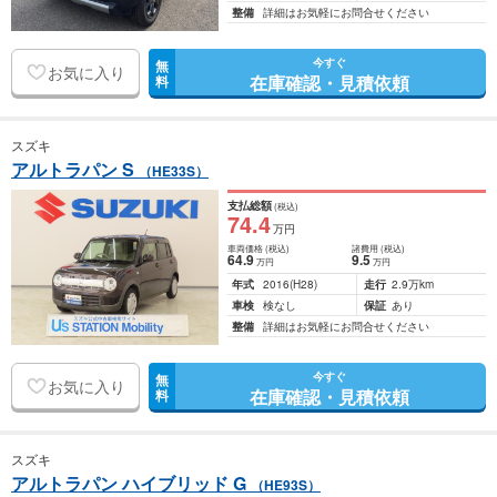
整備
詳細はお気軽にお問合せください
今すぐ
無
お気に入り
在庫確認・見積依頼
料
スズキ
アルトラパン S
（HE33S）
支払総額
(税込)
74
.4
万円
車両価格
(税込)
諸費用
(税込)
64
.9
9
.5
万円
万円
年式
2016
(H28)
走行
2.9万km
車検
検なし
保証
あり
整備
詳細はお気軽にお問合せください
今すぐ
無
お気に入り
在庫確認・見積依頼
料
スズキ
アルトラパン ハイブリッド G
（HE93S）