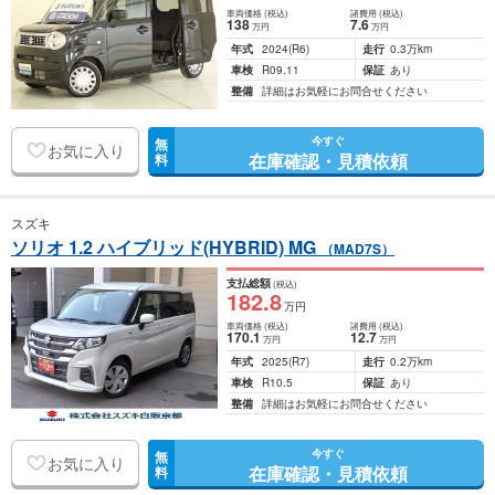
車両価格
(税込)
諸費用
(税込)
138
7
.6
万円
万円
年式
2024
(R6)
走行
0.3万km
車検
R09.11
保証
あり
整備
詳細はお気軽にお問合せください
今すぐ
無
お気に入り
在庫確認・見積依頼
料
スズキ
ソリオ 1.2 ハイブリッド(HYBRID) MG
（MAD7S）
支払総額
(税込)
182
.8
万円
車両価格
(税込)
諸費用
(税込)
170
.1
12
.7
万円
万円
年式
2025
(R7)
走行
0.2万km
車検
R10.5
保証
あり
整備
詳細はお気軽にお問合せください
今すぐ
無
お気に入り
在庫確認・見積依頼
料