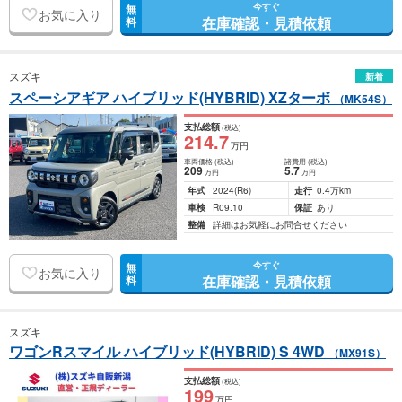
今すぐ
無
お気に入り
在庫確認・見積依頼
料
スズキ
新着
スペーシアギア ハイブリッド(HYBRID) XZターボ
（MK54S）
支払総額
(税込)
214
.7
万円
車両価格
(税込)
諸費用
(税込)
209
5
.7
万円
万円
年式
2024
(R6)
走行
0.4万km
車検
R09.10
保証
あり
整備
詳細はお気軽にお問合せください
今すぐ
無
お気に入り
在庫確認・見積依頼
料
スズキ
ワゴンRスマイル ハイブリッド(HYBRID) S 4WD
（MX91S）
支払総額
(税込)
199
万円