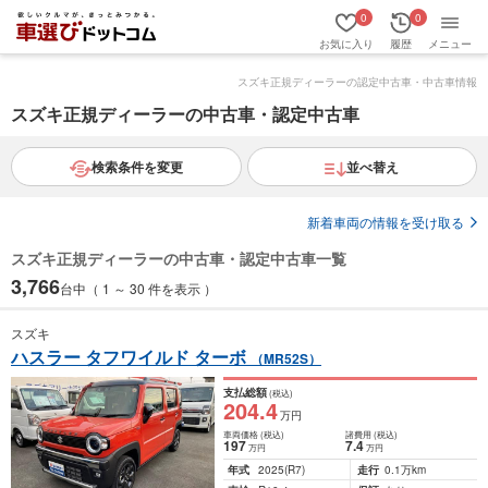
0
0
お気に入り
履歴
メニュー
スズキ正規ディーラーの認定中古車・中古車情報
スズキ正規ディーラーの中古車・認定中古車
検索条件を変更
並べ替え
新着車両の情報を受け取る
スズキ正規ディーラーの中古車・認定中古車一覧
3,766
台中（ 1 ～ 30 件を表示 ）
スズキ
ハスラー タフワイルド ターボ
（MR52S）
支払総額
(税込)
204
.4
万円
車両価格
(税込)
諸費用
(税込)
197
7
.4
万円
万円
年式
2025
(R7)
走行
0.1万km