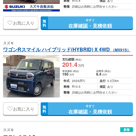
車検
R10.4
保証
あり
整備
詳細はお気軽にお問合せください
今すぐ
無
お気に入り
在庫確認・見積依頼
料
スズキ
ワゴンRスマイル ハイブリッド(HYBRID) X 4WD
（MX91S）
支払総額
(税込)
201
.4
万円
車両価格
(税込)
諸費用
(税込)
195
6
.4
万円
万円
年式
2025
(R7)
走行
0.3万km
車検
R10.5
保証
あり
整備
詳細はお気軽にお問合せください
今すぐ
無
お気に入り
在庫確認・見積依頼
料
スズキ
新着