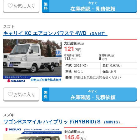
今すぐ
無
お気に入り
在庫確認・見積依頼
料
スズキ
キャリイ KC エアコン パワステ 4WD
（DA16T）
支払総額
(税込)
121
万円
車両価格
(税込)
諸費用
(税込)
113
8
万円
万円
年式
2023
(R5)
走行
0.6万km
車検
検なし
保証
あり
整備
詳細はお気軽にお問合せください
今すぐ
無
お気に入り
在庫確認・見積依頼
料
スズキ
ワゴンRスマイル ハイブリッド(HYBRID) S
（MX91S）
支払総額
(税込)
145
.6
万円