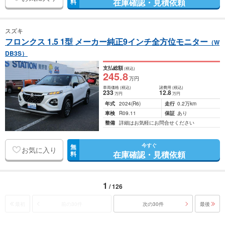
在庫確認・見積依頼
料
スズキ
フロンクス 1.5 1型 メーカー純正9インチ全方位モニター
（W
DB3S）
支払総額
(税込)
245
.8
万円
車両価格
(税込)
諸費用
(税込)
233
12
.8
万円
万円
年式
2024
(R6)
走行
0.2万km
車検
R09.11
保証
あり
整備
詳細はお気軽にお問合せください
今すぐ
無
お気に入り
在庫確認・見積依頼
料
1
/ 126
最初
前の30件
次の30件
最後