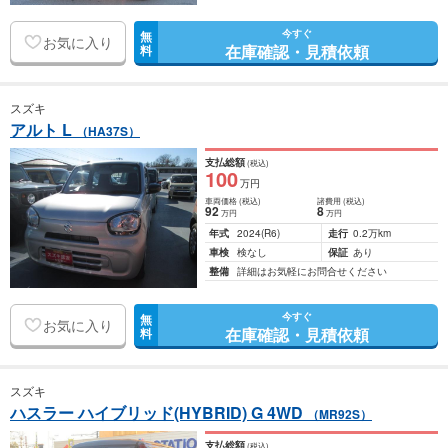
今すぐ
無
お気に入り
在庫確認・見積依頼
料
スズキ
アルト L
（HA37S）
支払総額
(税込)
100
万円
車両価格
(税込)
諸費用
(税込)
92
8
万円
万円
年式
2024
(R6)
走行
0.2万km
車検
検なし
保証
あり
整備
詳細はお気軽にお問合せください
今すぐ
無
お気に入り
在庫確認・見積依頼
料
スズキ
ハスラー ハイブリッド(HYBRID) G 4WD
（MR92S）
支払総額
(税込)