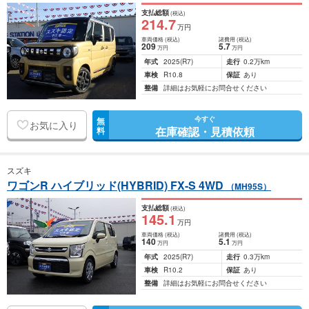
支払総額
(税込)
214
.7
万円
車両価格
(税込)
諸費用
(税込)
209
5
.7
万円
万円
年式
2025
(R7)
走行
0.2万km
車検
R10.8
保証
あり
整備
詳細はお気軽にお問合せください
今すぐ
無
お気に入り
在庫確認・見積依頼
料
スズキ
ワゴンR ハイブリッド(HYBRID) FX-S 4WD
（MH95S）
支払総額
(税込)
145
.1
万円
車両価格
(税込)
諸費用
(税込)
140
5
.1
万円
万円
年式
2025
(R7)
走行
0.3万km
車検
R10.2
保証
あり
整備
詳細はお気軽にお問合せください