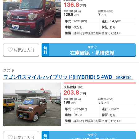
136
.8
万円
車両価格
(税込)
諸費用
(税込)
129
.8
7
万円
万円
年式
2021
(R3)
走行
5.4万km
車検
検なし
保証
あり
整備
詳細はお気軽にお問合せください
今すぐ
無
お気に入り
在庫確認・見積依頼
料
スズキ
ワゴンRスマイル ハイブリッド(HYBRID) S 4WD
（MX91S）
支払総額
(税込)
203
.8
万円
車両価格
(税込)
諸費用
(税込)
198
5
.8
万円
万円
年式
2025
(R7)
走行
835km
車検
R10.5
保証
あり
整備
詳細はお気軽にお問合せください
今すぐ
無
お気に入り