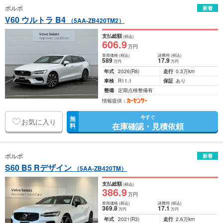
ボルボ
新着
V60 ウルトラ B4
（5AA-ZB420TM2）
支払総額
(税込)
606
.9
万円
車両価格
(税込)
諸費用
(税込)
589
17
.9
万円
万円
年式
2026
(R8)
走行
0.3万km
車検
R11.1
保証
あり
整備
定期点検整備有
情報提供：
今すぐ
無
お気に入り
在庫確認・見積依頼
料
ボルボ
新着
S60 B5 Rデザイン
（5AA-ZB420TM）
支払総額
(税込)
386
.9
万円
車両価格
(税込)
諸費用
(税込)
369
.8
17
.1
万円
万円
年式
2021
(R3)
走行
2.6万km