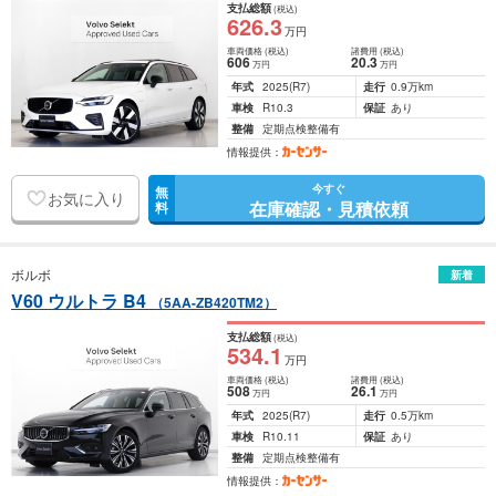
支払総額
(税込)
626
.3
万円
車両価格
(税込)
諸費用
(税込)
606
20
.3
万円
万円
年式
2025
(R7)
走行
0.9万km
車検
R10.3
保証
あり
整備
定期点検整備有
情報提供：
今すぐ
無
お気に入り
在庫確認・見積依頼
料
ボルボ
新着
V60 ウルトラ B4
（5AA-ZB420TM2）
支払総額
(税込)
534
.1
万円
車両価格
(税込)
諸費用
(税込)
508
26
.1
万円
万円
年式
2025
(R7)
走行
0.5万km
車検
R10.11
保証
あり
整備
定期点検整備有
情報提供：