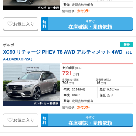
整備
定期点検整備有
情報提供：
今すぐ
無
お気に入り
在庫確認・見積依頼
料
ボルボ
新着
XC90 リチャージ PHEV T8 AWD アルティメット 4WD
（5L
A-LB420XCP2A）
支払総額
(税込)
721
万円
車両価格
(税込)
諸費用
(税込)
705
16
万円
万円
年式
2024
(R6)
走行
0.5万km
車検
R09.3
保証
あり
整備
定期点検整備有
情報提供：
今すぐ
無
お気に入り
在庫確認・見積依頼
料