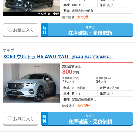
車検
R09.12
保証
あり
整備
定期点検整備有
情報提供：
今すぐ
無
お気に入り
在庫確認・見積依頼
料
ボルボ
XC60 ウルトラ B5 AWD 4WD
（5AA-UB420TXCM2A）
支払総額
(税込)
800
万円
車両価格
(税込)
諸費用
(税込)
776
24
万円
万円
年式
2026
(R8)
走行
0.2万km
車検
R11.3
保証
あり
整備
定期点検整備無し
情報提供：
今すぐ
無
お気に入り
在庫確認・見積依頼
料