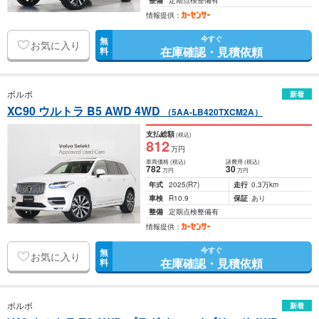
整備
定期点検整備有
情報提供：
今すぐ
無
お気に入り
在庫確認・見積依頼
料
ボルボ
新着
XC90 ウルトラ B5 AWD 4WD
（5AA-LB420TXCM2A）
支払総額
(税込)
812
万円
車両価格
(税込)
諸費用
(税込)
782
30
万円
万円
年式
2025
(R7)
走行
0.3万km
車検
R10.9
保証
あり
整備
定期点検整備有
情報提供：
今すぐ
無
お気に入り
在庫確認・見積依頼
料
ボルボ
新着