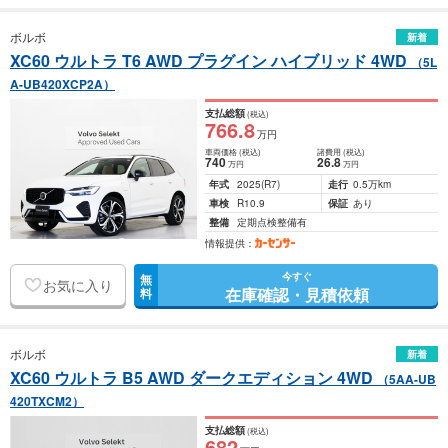
ボルボ
新着
XC60 ウルトラ T6 AWD プラグイン ハイブリッド 4WD
（5L
A-UB420XCP2A）
支払総額
(税込)
766
.8
万円
車両価格
(税込)
諸費用
(税込)
740
26
.8
万円
万円
年式
2025
(R7)
走行
0.5万km
車検
R10.9
保証
あり
整備
定期点検整備有
情報提供：
今すぐ
無
お気に入り
在庫確認・見積依頼
料
ボルボ
新着
XC60 ウルトラ B5 AWD ダークエディション 4WD
（5AA-UB
420TXCM2）
支払総額
(税込)
682