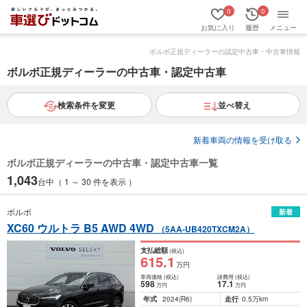
0
0
お気に入り
履歴
メニュー
ボルボ正規ディーラーの認定中古車・中古車情報
ボルボ正規ディーラーの中古車・認定中古車
検索条件を変更
並べ替え
新着車両の情報を受け取る
ボルボ正規ディーラーの中古車・認定中古車一覧
1,043
台中（ 1 ～ 30 件を表示 ）
ボルボ
新着
XC60 ウルトラ B5 AWD 4WD
（5AA-UB420TXCM2A）
支払総額
(税込)
615
.1
万円
車両価格
(税込)
諸費用
(税込)
598
17
.1
万円
万円
年式
2024
(R6)
走行
0.5万km