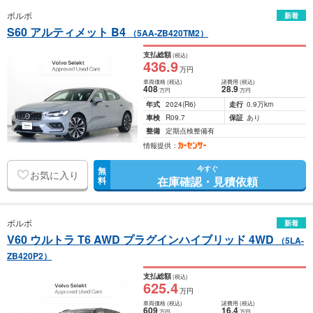
ボルボ
新着
S60 アルティメット B4
（5AA-ZB420TM2）
支払総額
(税込)
436
.9
万円
車両価格
(税込)
諸費用
(税込)
408
28
.9
万円
万円
年式
2024
(R6)
走行
0.9万km
車検
R09.7
保証
あり
整備
定期点検整備有
情報提供：
今すぐ
無
お気に入り
在庫確認・見積依頼
料
ボルボ
新着
V60 ウルトラ T6 AWD プラグインハイブリッド 4WD
（5LA-
ZB420P2）
支払総額
(税込)
625
.4
万円
車両価格
(税込)
諸費用
(税込)
609
16
.4
万円
万円