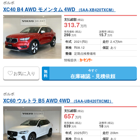
ボルボ
XC40 B4 AWD モメンタム 4WD
（5AA-XB420TXCM）
支払総額
(税込)
313
.7
万円
車両価格
(税込)
諸費用
(税込)
298
15
.7
万円
万円
年式
2021
(R3)
走行
2.4万km
車検
R08.12
保証
あり
整備
定期点検整備有
情報提供：
今すぐ
無
お気に入り
在庫確認・見積依頼
料
ボルボ
XC60 ウルトラ B5 AWD 4WD
（5AA-UB420TXCM2）
支払総額
(税込)
657
万円
車両価格
(税込)
諸費用
(税込)
639
18
万円
万円
年式
2025
(R7)
走行
20km
車検
R10.6
保証
あり