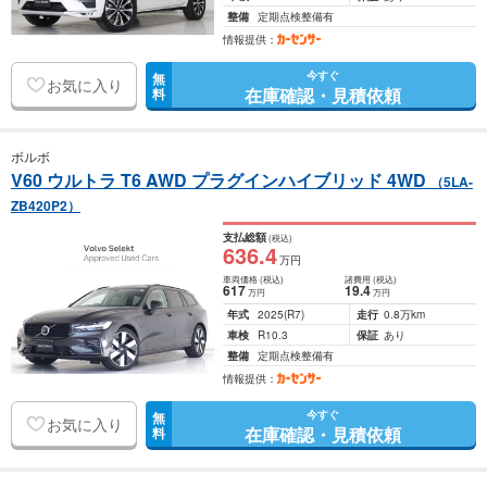
整備
定期点検整備有
情報提供：
今すぐ
無
お気に入り
在庫確認・見積依頼
料
ボルボ
V60 ウルトラ T6 AWD プラグインハイブリッド 4WD
（5LA-
ZB420P2）
支払総額
(税込)
636
.4
万円
車両価格
(税込)
諸費用
(税込)
617
19
.4
万円
万円
年式
2025
(R7)
走行
0.8万km
車検
R10.3
保証
あり
整備
定期点検整備有
情報提供：
今すぐ
無
お気に入り
在庫確認・見積依頼
料