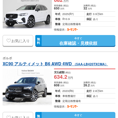
万円
車両価格
(税込)
諸費用
(税込)
650
32
万円
万円
年式
2025
(R7)
走行
0.9万km
車検
R10.9
保証
あり
整備
定期点検整備有
情報提供：
今すぐ
無
お気に入り
在庫確認・見積依頼
料
ボルボ
XC90 アルティメット B6 AWD 4WD
（5AA-LB420TXCMA）
支払総額
(税込)
634
.2
万円
車両価格
(税込)
諸費用
(税込)
608
26
.2
万円
万円
年式
2023
(R5)
走行
2.8万km
車検
車検整備付
保証
あり
整備
定期点検整備有
情報提供：
今すぐ
無
お気に入り