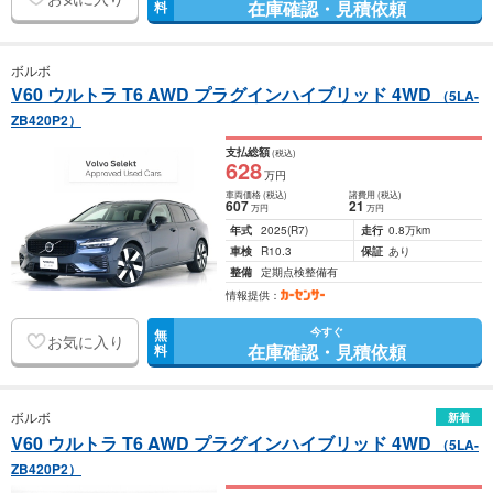
在庫確認・見積依頼
料
ボルボ
V60 ウルトラ T6 AWD プラグインハイブリッド 4WD
（5LA-
ZB420P2）
支払総額
(税込)
628
万円
車両価格
(税込)
諸費用
(税込)
607
21
万円
万円
年式
2025
(R7)
走行
0.8万km
車検
R10.3
保証
あり
整備
定期点検整備有
情報提供：
今すぐ
無
お気に入り
在庫確認・見積依頼
料
ボルボ
新着
V60 ウルトラ T6 AWD プラグインハイブリッド 4WD
（5LA-
ZB420P2）