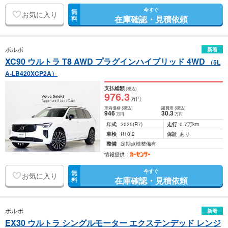
今すぐ
無
お気に入り
在庫確認・見積依頼
料
ボルボ
新着
XC90 ウルトラ T8 AWD プラグインハイブリッド 4WD
（5L
A-LB420XCP2A）
支払総額
(税込)
976
.3
万円
車両価格
(税込)
諸費用
(税込)
946
30
.3
万円
万円
年式
2025
(R7)
走行
0.7万km
車検
R10.2
保証
あり
整備
定期点検整備有
情報提供：
今すぐ
無
お気に入り
在庫確認・見積依頼
料
ボルボ
新着
EX30 ウルトラ シングルモーター エクステンデッド レンジ