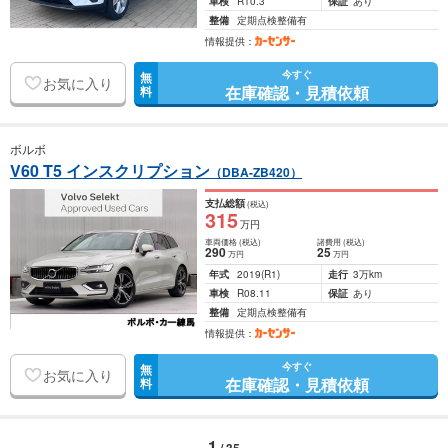
車検
R10.3
保証
あり
整備
定期点検整備有
情報提供：
今すぐ
無
お気に入り
在庫確認・見積依頼
料
ボルボ
V60 T5 インスクリプション
（DBA-ZB420）
支払総額
(税込)
315
万円
車両価格
(税込)
諸費用
(税込)
290
25
万円
万円
年式
2019
(R1)
走行
3万km
車検
R08.11
保証
あり
整備
定期点検整備有
情報提供：
今すぐ
無
お気に入り
在庫確認・見積依頼
料
1