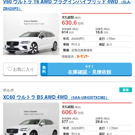
V60 ウルトラ T6 AWD プラグインハイブリッド 4WD
（5LA-
ZB420P2）
支払総額
(税込)
630
.6
万円
車両価格
(税込)
諸費用
(税込)
614
16
.6
万円
万円
年式
2025
(R7)
走行
1万km
車検
R10.3
保証
あり
整備
定期点検整備有
情報提供：
今すぐ
無
お気に入り
在庫確認・見積依頼
料
ボルボ
新着
XC60 ウルトラ B5 AWD 4WD
（5AA-UB420TXCM2）
支払総額
(税込)
606
.6
万円
車両価格
(税込)
諸費用
(税込)
577
29
.6
万円
万円
年式
2025
(R7)
走行
1.1万km
車検
R10.6
保証
あり