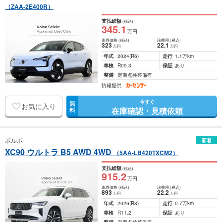
（ZAA-2E400R）
支払総額
(税込)
345
.1
万円
車両価格
(税込)
諸費用
(税込)
323
22
.1
万円
万円
年式
2024
(R6)
走行
1.1万km
車検
R09.3
保証
あり
整備
定期点検整備有
情報提供：
今すぐ
無
お気に入り
在庫確認・見積依頼
料
ボルボ
新着
XC90 ウルトラ B5 AWD 4WD
（5AA-LB420TXCM2）
支払総額
(税込)
915
.2
万円
車両価格
(税込)
諸費用
(税込)
893
22
.2
万円
万円
年式
2026
(R8)
走行
0.7万km
車検
R11.2
保証
あり