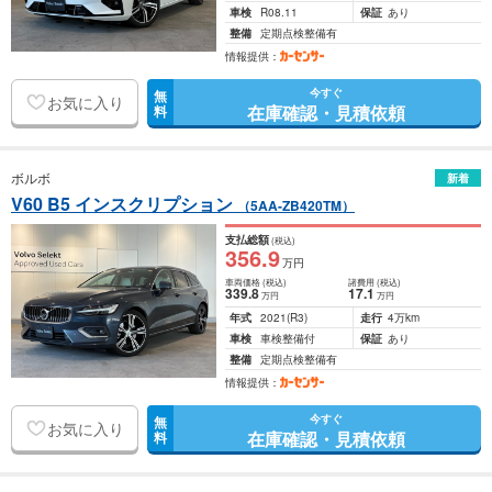
車検
R08.11
保証
あり
整備
定期点検整備有
情報提供：
今すぐ
無
お気に入り
在庫確認・見積依頼
料
ボルボ
新着
V60 B5 インスクリプション
（5AA-ZB420TM）
支払総額
(税込)
356
.9
万円
車両価格
(税込)
諸費用
(税込)
339
.8
17
.1
万円
万円
年式
2021
(R3)
走行
4万km
車検
車検整備付
保証
あり
整備
定期点検整備有
情報提供：
今すぐ
無
お気に入り
在庫確認・見積依頼
料