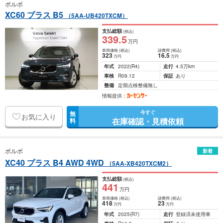
ボルボ
XC60 プラス B5
（5AA-UB420TXCM）
支払総額
(税込)
339
.5
万円
車両価格
(税込)
諸費用
(税込)
323
16
.5
万円
万円
年式
2022
(R4)
走行
4.5万km
車検
R09.12
保証
あり
整備
定期点検整備無し
情報提供：
今すぐ
無
お気に入り
在庫確認・見積依頼
料
ボルボ
新着
XC40 プラス B4 AWD 4WD
（5AA-XB420TXCM2）
支払総額
(税込)
441
万円
車両価格
(税込)
諸費用
(税込)
418
23
万円
万円
年式
2025
(R7)
走行
登録済未使用車