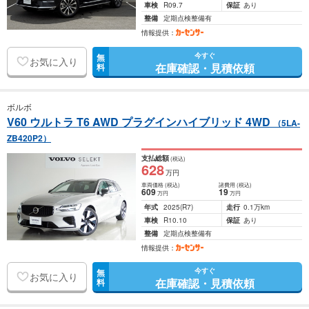
車検
R09.7
保証
あり
整備
定期点検整備有
情報提供：
今すぐ
無
お気に入り
在庫確認・見積依頼
料
ボルボ
V60 ウルトラ T6 AWD プラグインハイブリッド 4WD
（5LA-
ZB420P2）
支払総額
(税込)
628
万円
車両価格
(税込)
諸費用
(税込)
609
19
万円
万円
年式
2025
(R7)
走行
0.1万km
車検
R10.10
保証
あり
整備
定期点検整備有
情報提供：
今すぐ
無
お気に入り
在庫確認・見積依頼
料