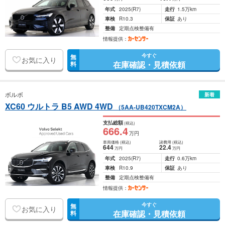
年式
2025
(R7)
走行
1.5万km
車検
R10.3
保証
あり
整備
定期点検整備有
情報提供：
今すぐ
無
お気に入り
在庫確認・見積依頼
料
ボルボ
新着
XC60 ウルトラ B5 AWD 4WD
（5AA-UB420TXCM2A）
支払総額
(税込)
666
.4
万円
車両価格
(税込)
諸費用
(税込)
644
22
.4
万円
万円
年式
2025
(R7)
走行
0.6万km
車検
R10.9
保証
あり
整備
定期点検整備有
情報提供：
今すぐ
無
お気に入り
在庫確認・見積依頼
料