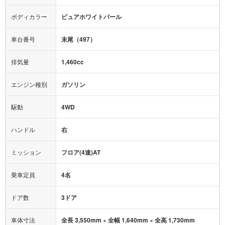
全塗装済
テレビ：
-
エアバッグ：
運転席
助手席
サイド
カーテン
ボディカラー
ピュアホワイトパール
映像：
-
衝撃緩和ヘッドレスト
車台番号
末尾（497）
オーディオ：
-
モニター：
-
排気量
1,460cc
ミュージックプレイヤー接続可
ABS
サポカー
エンジン種別
ガソリン
後席モニター
1500W給電
アクセル踏み間違い（誤発進）防止装置
駆動
4WD
アダプティブクルーズコントロール
ハンドル
右
ヒルディセントコントロール
オートマチックハイビーム
ミッション
フロア(4速)AT
乗車定員
4名
ドア数
3ドア
車体寸法
全長 3,550mm × 全幅 1,640mm × 全高 1,730mm