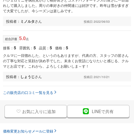
れして購入しました。周りの車好きの仲間達には好評です。昨年は雪が多すぎ
て大変でしたが、今シーズンは楽しみです。
投稿者：
ミノルタ
さん
投稿日 2022/06/03
5.0
総合評価
点
5
5
5
5
接客：
雰囲気：
品質：
価格：
クルマに一目惚れした、というのもありますが、代表の方、スタッフの皆さん
の丁寧な対応と笑顔が決め手でした。末永くお世話になりたいと感じる、クル
マとお店です。これから、よろしくお願いしま～す！
投稿者：
しょうじ
さん
投稿日 2021/10/21
この販売店の口コミ一覧を見る
お気に入りに追加
LINEで共有
価格変更お知らせメールに登録