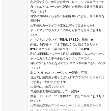
高品質で安心と保証が自慢のドレスアップ車専門店です!
自社でエアロパーツから製作した車輛を多数展示販売し
ております!
他県のお客様からも多く信頼を頂いており、全国販売を
展開中!
お客様のカーライフを素敵に彩ってみませんか?
ドレスアップやカスタムの事なら何でも当店にお任せ下
さい!
オリジナルブランド『REAL SPEED』発売中★
外装から内装パーツまで幅広く取り揃えております!
■□■カスタムカー自社製作 オートリアル■□■
REALSPEEDハスラーやREALSPEEDジムニーなどオシ
ャレなカスタム車を多数ラインナップ中ですよ!!
自社にて1台1台心を込めてカスタム車の製作を行ってお
ります!
あなただけのオンリーワンカー製作も可能!
当店では室内展示場もございますので雨の日も雨を気に
せず車をご覧いただけます!
お気軽にご来店ください!!
専用整備工場&店舗内にリフト完備★
整備・ドレスアップ・車検まで一貫して当店にお任せ頂
けます!!
お客様の愛車のアフターメンテナンスは軽作業から車
検、板金までお気軽にお問い合わせ下さい。