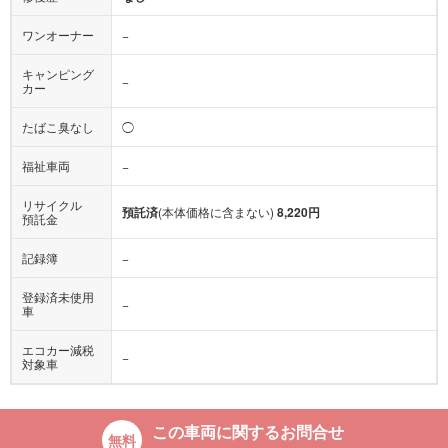
ワンオーナー
−
キャンピング
−
カー
たばこ臭なし
◯
福祉車両
−
リサイクル
預託済
(本体価格に含まない)
8,220円
預託金
記録簿
−
登録済未使用
−
車
エコカー減税
−
対象車
この車両に関するお問合せ