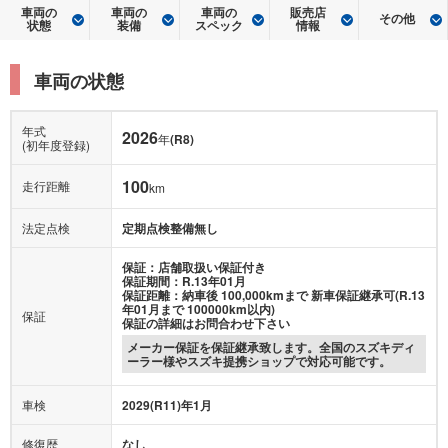
車両の
車両の
車両の
販売店
その他
状態
装備
スペック
情報
車両の状態
年式
2026
年
(R8)
(初年度登録)
100
走行距離
km
法定点検
定期点検整備無し
保証：店舗取扱い保証付き
保証期間：R.13年01月
保証距離：納車後 100,000kmまで 新車保証継承可(R.13
年01月まで 100000km以内)
保証
保証の詳細はお問合わせ下さい
メーカー保証を保証継承致します。全国のスズキディ
ーラー様やスズキ提携ショップで対応可能です。
車検
2029(R11)年1月
修復歴
なし