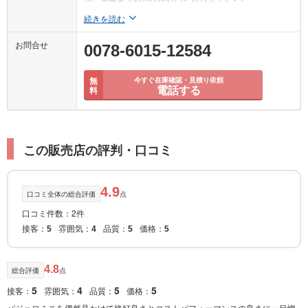
続きを読む
お問合せ
0078-6015-12584
無
今すぐ在庫確認・見積り依頼
電話する
料
この販売店の評判・口コミ
4.9
口コミ全体の総合評価
点
口コミ件数：2件
接客：
雰囲気：
品質：
価格：
5
4
5
5
4.8
総合評価
点
5
4
5
5
接客：
雰囲気：
品質：
価格：
パジェロミニを偶然見かけて格好良さとコストパフォーマンスの良さに一目惚