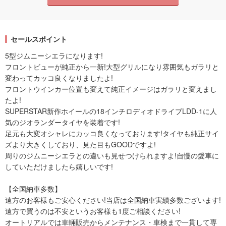
セールスポイント
5型ジムニーシエラになります!
フロントビューが純正から一新!大型グリルになり雰囲気もガラリと
変わってカッコ良くなりましたよ!
フロントウインカー位置も変えて純正イメージはガラリと変えまし
たよ!
SUPERSTAR新作ホイールの18インチロディオドライブLDD-1に人
気のジオランダータイヤを装着です!
足元も大変オシャレにカッコ良くなっております!タイヤも純正サイ
ズより大きくしており、見た目もGOODですよ!
周りのジムニーシエラとの違いも見せつけられますよ!自慢の愛車に
していただけましたら嬉しいです!
【全国納車多数】
遠方のお客様もご安心ください!当店は全国納車実績多数ございます!
遠方で買うのは不安というお客様も1度ご相談ください!
オートリアルでは車輛販売からメンテナンス・車検まで一貫して専