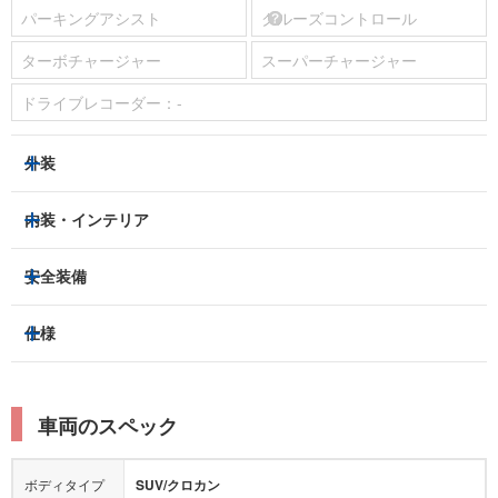
パーキングアシスト
クルーズコントロール
ターボチャージャー
スーパーチャージャー
ドライブレコーダー：
-
外装
LEDヘッドライト
フロントフォグランプ
内装・インテリア
アルミホイール：
18インチ
3列シート
フルフラットシート
安全装備
スライドドア：
-
ベンチシート
パワーシート
トラクションコントロール
仕様
サンルーフ/ガラスルーフ
本革シート
キャプテンシート
レーンキープアシスト
横滑り防止装置
電動リアゲート
リフトアップ
寒冷地仕様
オットマン
ウォークスルー
衝突被害軽減プレーキ
衝突安全ボディー
ルーフレール
エアサスペンション
車両のスペック
シートヒーター
シートエアコン
障害物センサー
全周囲カメラ
エアロパーツ
ローダウン
カーナビ：
-
ボディタイプ
SUV/クロカン
カメラ：
-