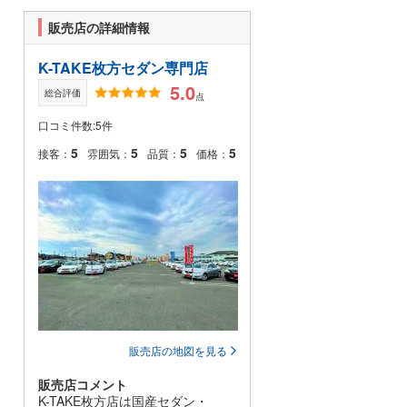
販売店の詳細情報
K-TAKE枚方セダン専門店
5.0
総合評価
点
口コミ件数:5件
5
5
5
5
接客：
雰囲気：
品質：
価格：
販売店の地図を見る
販売店コメント
K-TAKE枚方店は国産セダン・