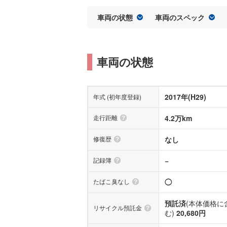
車両の状態
車両のスペック
車両の状態
2017年(H29)
年式 (初年度登録)
走行距離
4.2万km
修復歴
なし
記録簿
−
たばこ臭なし
◯
預託済
(本体価格に
リサイクル預託金
む)
20,680円