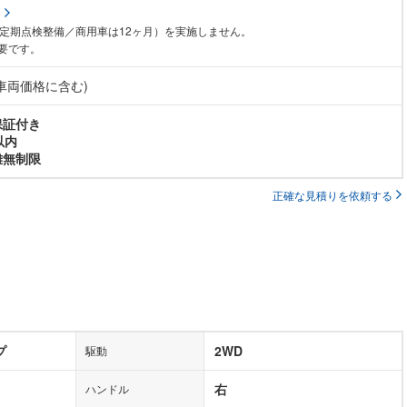
る
月定期点検整備／商用車は12ヶ月）を実施しません。
要です。
(車両価格に含む)
保証付き
以内
離無制限
正確な見積りを依頼する
プ
2WD
駆動
右
ハンドル