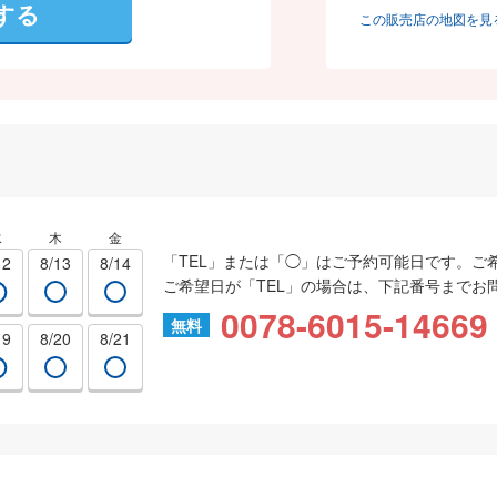
する
この販売店の地図を見
水
木
金
「TEL」または「◯」はご予約可能日です。ご
12
8/13
8/14
ご希望日が「TEL」の場合は、下記番号までお
0078-6015-14669
無料
19
8/20
8/21