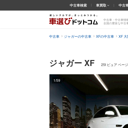
中古車検索
車買取
中古
中古車・中古車情
全国の豊富な中古
中古車
ジャガーの中古車
XFの中古車
XF 
ジャガー XF
25t ピュア ベ
1/59
前の
画像