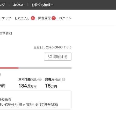
ログ
車Q&A
お役立ち情報
トマップ
お気に入り
閲覧履歴
ログイン
0
0
中古車詳細
更新日：
2026-08-03 11:48
印刷する
車両価格
諸費用
(税込)
(税込)
184
15
.9
万円
万円
万円
検整備有
扱い保証付き(15ヶ月以内 走行距離無制限)