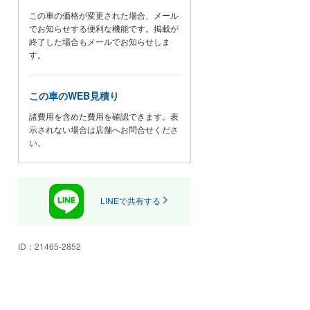
ら、車両を丁寧にご案内させて頂
この車の価格が変更された場合、メール
きます。
でお知らせする便利な機能です。掲載が
終了した場合もメールでお知らせしま
す。
☆キッズスペース☆
キッズスペースもございます☆フ
この車のWEB見積り
リードリンクもご用意しておりま
すので、お子様をごゆっくりお過
諸費用を含めた費用を確認できます。表
示されない場合は店舗へお問合せくださ
ごし頂けます。
い。
☆カー用品・雑誌コーナー☆
雑誌は車関係以外にもファッショ
ンや食べ物・関西の情報など準備
LINEで共有する
しております☆カー用品の取り扱
いもございます。
◎コロナ対策として
ID：
21465-2852
感染症対策を徹底しております。
マスク着用はもちろん、商談席に
クレベリン除菌装置を全席配置し
ております。