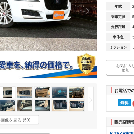
年式
乗車定員
走行距離
車体色
ミッション
お気に入
追加
お電話で
無料
画像を見る (59)
販売店情
K-TAKE