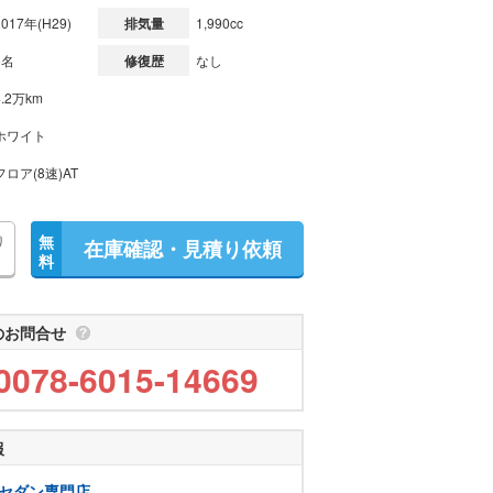
2017年(H29)
排気量
1,990cc
5名
修復歴
なし
4.2万km
ホワイト
フロア(8速)AT
り
無
在庫確認・見積り依頼
料
のお問合せ
0078-6015-14669
報
枚方セダン専門店