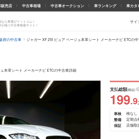
車販売店
中古車相場
中古車オークション
車ランキング
車カタ
サイ
報なら車選びドットコム！
車が揃う中古車検索サイト！
大阪府の中古車
ジャガー XF 25t ピュア ベージュ本革シート メーカーナビ ETCの
ージュ本革シート メーカーナビ ETCの中古車詳細
支払総額
(税込)
199
.9
検なし
車検
次の
定期点
整備
画像
店舗取
保証