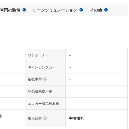
車両の装備
ローンシミュレーション
その他
−
ワンオーナー
−
キャンピングカー
福祉車両
−
−
登録済未使用車
−
エコカー減税対象車
含
中古並行
輸入経路