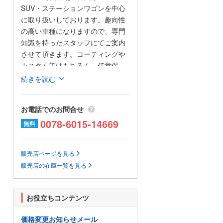
SUV・ステーションワゴンを中心
に取り扱いしております。趣向性
の高い車種になりますので、専門
知識を持ったスタッフにてご案内
させて頂きます。コーティングや
カスタム等はもちろん、任意保
険、オートローンまで安心のカー
続きを読む
ライフをお約束致します。整備、
保証などのアフターサービスも当
お電話でのお問合せ
店ですべて行えますのでご安心く
0078-6015-14669
ださい。当社は全国のオークショ
無料
ン会場、約160カ所と業務提携を
結んでおります。全国60000台以
販売店ページを見る
上の中古車を当店でご商談、ご契
販売店の在庫一覧を見る
約、ご納車可能です!
☆明るい店内☆
お役立ちコンテンツ
商談席は4席を用意しております☆
お客様にくつろいでいただきなが
価格変更お知らせメール