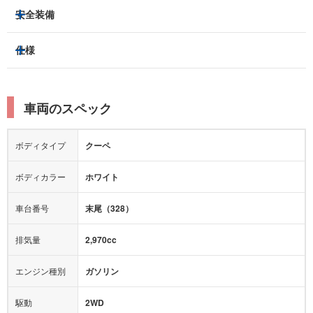
3列シート
フルフラットシート
安全装備
スライドドア：
-
ベンチシート
パワーシート
トラクションコントロール
仕様
サンルーフ/ガラスルーフ
本革シート
キャプテンシート
レーンキープアシスト
横滑り防止装置
電動リアゲート
リフトアップ
寒冷地仕様
オットマン
ウォークスルー
衝突被害軽減プレーキ
衝突安全ボディー
ルーフレール
エアサスペンション
車両のスペック
シートヒーター
シートエアコン
障害物センサー
全周囲カメラ
エアロパーツ
ローダウン
カーナビ：
あり
ボディタイプ
クーペ
カメラ：
バック
全塗装済
テレビ：
フルセグ
エアバッグ：
あり
ボディカラー
ホワイト
映像：
-
衝撃緩和ヘッドレスト
車台番号
末尾（328）
オーディオ：
-
モニター：
-
排気量
2,970cc
ミュージックプレイヤー接続可
ABS
サポカー
エンジン種別
ガソリン
後席モニター
1500W給電
アクセル踏み間違い（誤発進）防止装置
駆動
2WD
アダプティブクルーズコントロール