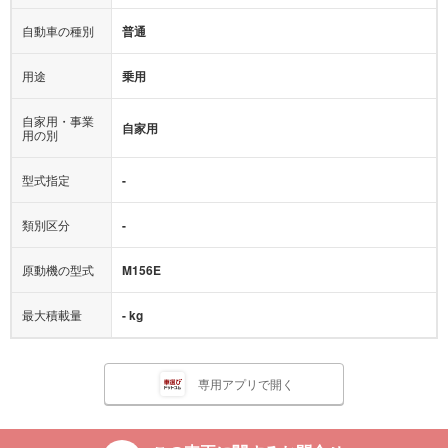
自動車の種別
普通
用途
乗用
自家用・事業
自家用
用の別
型式指定
-
類別区分
-
原動機の型式
M156E
最大積載量
- kg
専用アプリで開く