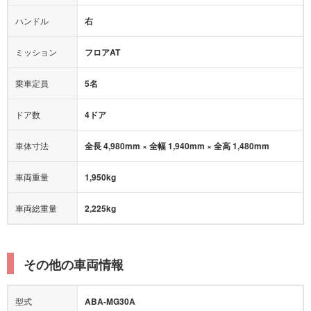
ハンドル
右
ヒルディセントコントロール
オートマチックハイビーム
ミッション
フロアAT
乗車定員
5名
ドア数
4ドア
車体寸法
全長 4,980mm × 全幅 1,940mm × 全高 1,480mm
車両重量
1,950kg
車両総重量
2,225kg
その他の車両情報
型式
ABA-MG30A