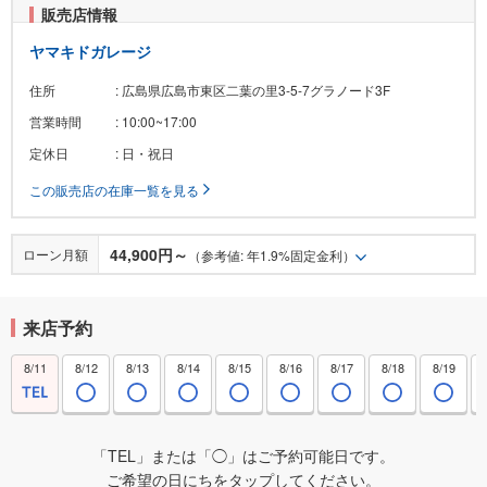
販売店情報
ヤマキドガレージ
住所
: 広島県広島市東区二葉の里3-5-7グラノード3F
営業時間
: 10:00~17:00
定休日
: 日・祝日
この販売店の在庫一覧を見る
44,900円～
ローン月額
（参考値: 年1.9%固定金利）
来店予約
8/11
8/12
8/13
8/14
8/15
8/16
8/17
8/18
8/19
「TEL」または「◯」はご予約可能日です。
ご希望の日にちをタップしてください。