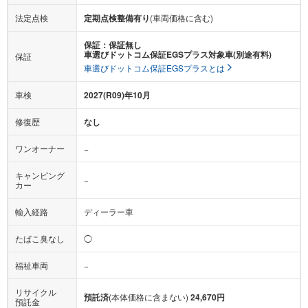
法定点検
定期点検整備有り
(車両価格に含む)
保証：保証無し
車選びドットコム保証EGSプラス対象車(別途有料)
保証
車選びドットコム保証EGSプラスとは
車検
2027(R09)年10月
修復歴
なし
ワンオーナー
−
キャンピング
−
カー
輸入経路
ディーラー車
たばこ臭なし
◯
福祉車両
−
リサイクル
預託済
(本体価格に含まない)
24,670円
預託金