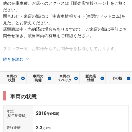
他の在庫車種、お店へのアクセスは【販売店情報ページ】をご覧く
ださい。
問合わせ・来店の際には「中古車情報サイト(車選びドットコム)を
見た」とお伝えください。
店頭商談中・売約済の場合もありますので、ご来店の際は事前にお
問合せ頂き、該当車両の有無をご確認ください。
スタッフ一同、お客様からのお問合せをお待ちしております。
続きを読む
車両の
車両の
車両の
販売店
その他
状態
装備
スペック
情報
車両の状態
年式
2018
年
(H30)
(初年度登録)
3.3
走行距離
万km