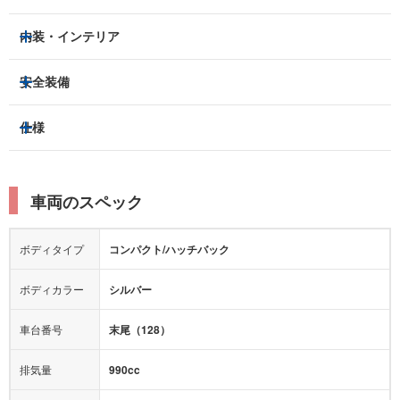
ハロゲンヘッドライト
フロントフォグランプ
内装・インテリア
アルミホイール：
-
3列シート
フルフラットシート
安全装備
スライドドア：
-
ベンチシート
パワーシート
トラクションコントロール
仕様
サンルーフ/ガラスルーフ
本革シート
キャプテンシート
レーンキープアシスト
横滑り防止装置
電動リアゲート
リフトアップ
寒冷地仕様
オットマン
ウォークスルー
衝突被害軽減プレーキ
衝突安全ボディー
ルーフレール
エアサスペンション
車両のスペック
シートヒーター
シートエアコン
障害物センサー
全周囲カメラ
エアロパーツ
ローダウン
カーナビ：
メモリーナビ他
ボディタイプ
コンパクト/ハッチバック
カメラ：
-
全塗装済
テレビ：
ワンセグ
エアバッグ：
運転席
助手席
ボディカラー
シルバー
映像：
-
衝撃緩和ヘッドレスト
車台番号
末尾（128）
オーディオ：
CD
モニター：
-
排気量
990cc
ミュージックプレイヤー接続可
ABS
サポカー