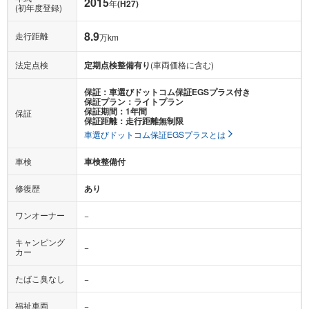
2015
年
(H27)
(初年度登録)
8.9
走行距離
万km
法定点検
定期点検整備有り
(車両価格に含む)
保証：車選びドットコム保証EGSプラス付き
保証プラン：ライトプラン
保証期間：1年間
保証
保証距離：走行距離無制限
車選びドットコム保証EGSプラスとは
車検
車検整備付
修復歴
あり
ワンオーナー
−
キャンピング
−
カー
たばこ臭なし
−
福祉車両
−