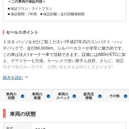
＜この車両の保証内容＞
■ 保証プラン：ライトプラン
■ 保証期間：1年間 ■ 保証距離：走行距離無制限
セールスポイント
トヨタ パッソをぜひご覧ください!平成27年式のコンパクト・ハッ
チバックで、走行89,000km。シルバーカラーが非常に魅力的です。
この車は法人1オーナー車で信頼できます。設備にはABSやETCに加
え、デアイサーも完備。キーレスで使い勝手も抜群。さらに、保証
付きで安心の一台です。お問い合わせをお待ちしております!
続きを読む
車両の
車両の
車両の
販売店
その他
状態
装備
スペック
情報
車両の状態
年式