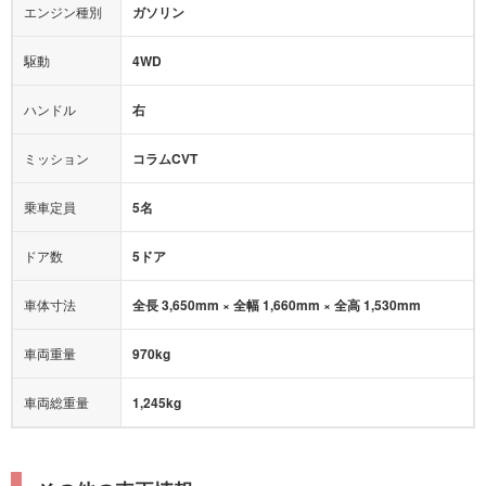
エンジン種別
ガソリン
後席モニター
1500W給電
アクセル踏み間違い（誤発進）防止装置
駆動
4WD
アダプティブクルーズコントロール
ハンドル
右
ヒルディセントコントロール
オートマチックハイビーム
ミッション
コラムCVT
乗車定員
5名
ドア数
5ドア
車体寸法
全長 3,650mm × 全幅 1,660mm × 全高 1,530mm
車両重量
970kg
車両総重量
1,245kg