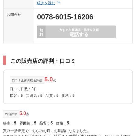
続きを読む
お問合せ
0078-6015-16206
無
今すぐ在庫確認・見積り依頼
電話する
料
この販売店の評判・口コミ
5.0
口コミ全体の総合評価
点
口コミ件数：3件
接客：
雰囲気：
品質：
価格：
5
5
5
5
5.0
総合評価
点
5
5
5
5
接客：
雰囲気：
品質：
価格：
買取一括査定でこちらのお店にお世話になりました。
初めてのことで不安でしたが、社長さんの電話対応や実際会ってからの人柄の