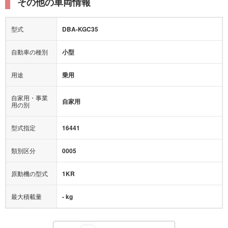
その他の車両情報
型式
DBA-KGC35
自動車の種別
小型
用途
乗用
自家用・事業
自家用
用の別
型式指定
16441
類別区分
0005
原動機の型式
1KR
最大積載量
- kg