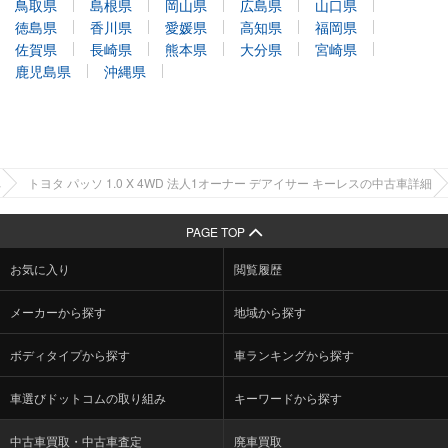
鳥取県
島根県
岡山県
広島県
山口県
徳島県
香川県
愛媛県
高知県
福岡県
佐賀県
長崎県
熊本県
大分県
宮崎県
鹿児島県
沖縄県
車
トヨタ パッソ 1.0 X 4WD 法人1オーナー デアイサー キーレスの中古車詳細
PAGE TOP
お気に入り
閲覧履歴
メーカーから探す
地域から探す
ボディタイプから探す
車ランキングから探す
車選びドットコムの取り組み
キーワードから探す
中古車買取・中古車査定
廃車買取