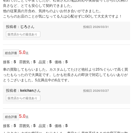
良さなど、とても安心して契約できました。
他の従業員の方含め、気持ちのよいお付き合いができました。
こちらのお店のことが気になってる人は心配せずにGOして大丈夫ですよ！
投稿者：
じろ
さん
投稿日 2026/03/31
販売店からの返信あり
5.0
総合評価
点
5
5
5
5
接客：
雰囲気：
品質：
価格：
車の買取してもらいました。カスタムしてたけど他社より25%ぐらいで高く買
ったもらったので大満足です。しかも社長さんの即決で対応してもらいありが
とうございました。5点満点中の6点です。
投稿者：
keichan
さん
投稿日 2026/03/27
販売店からの返信あり
5.0
総合評価
点
5
5
5
5
接客：
雰囲気：
品質：
価格：
トヨタタンクでお世話に、なりました。査定から最終手続きまで大変丁寧に御