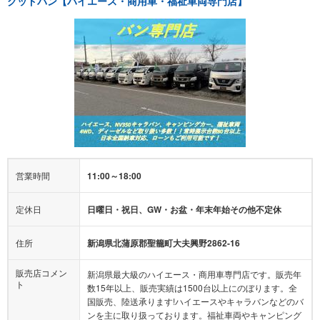
グッドバン【ハイエース・商用車・福祉車両専門店】
営業時間
11:00～18:00
定休日
日曜日・祝日、GW・お盆・年末年始その他不定休
住所
新潟県北蒲原郡聖籠町大夫興野2862-16
販売店コメン
新潟県最大級のハイエース・商用車専門店です。販売年
ト
数15年以上、販売実績は1500台以上にのぼります。全
国販売、陸送承ります!ハイエースやキャラバンなどのバ
ンを主に取り扱っております。福祉車両やキャンピング