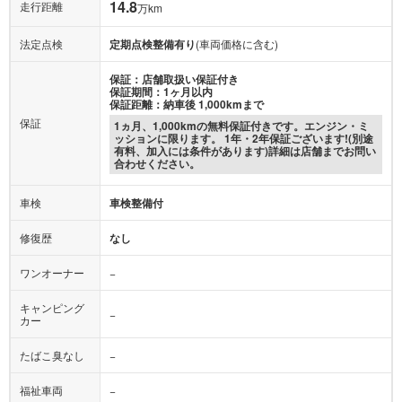
14.8
走行距離
万km
法定点検
定期点検整備有り
(車両価格に含む)
保証：店舗取扱い保証付き
保証期間：1ヶ月以内
保証距離：納車後 1,000kmまで
保証
1ヵ月、1,000kmの無料保証付きです。エンジン・ミ
ッションに限ります。 1年・2年保証ございます!(別途
有料、加入には条件があります)詳細は店舗までお問い
合わせください。
車検
車検整備付
修復歴
なし
ワンオーナー
−
キャンピング
−
カー
たばこ臭なし
−
福祉車両
−