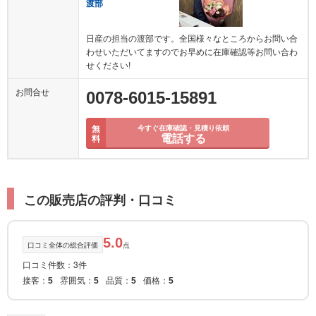
渡部
日産の担当の渡部です。全国様々なところからお問い合
わせいただいてますのでお早めに在庫確認等お問い合わ
せください!
お問合せ
0078-6015-15891
無
今すぐ在庫確認・見積り依頼
電話する
料
この販売店の評判・口コミ
5.0
口コミ全体の総合評価
点
口コミ件数：3件
接客：
雰囲気：
品質：
価格：
5
5
5
5