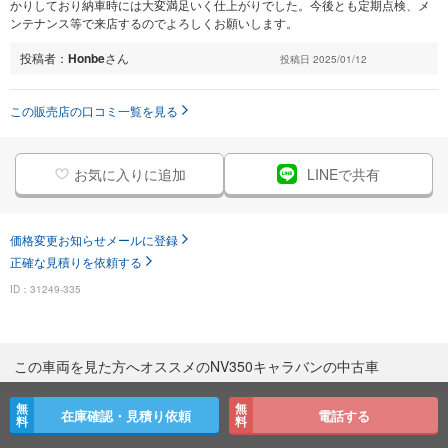
かりしており納車時には大変満足いく仕上がりでした。今後とも定期点検、メ
ンテナンス等で来店するのでよろしくお願いします。
投稿者：
Honbe
さん
投稿日 2025/01/12
この販売店の口コミ一覧を見る
お気に入りに追加
LINEで共有
価格変更お知らせメールに登録
正確な見積りを依頼する
ID：31249-335
この車両を見た方へオススメのNV350キャラバンの中古車
無
無
在庫確認・見積り依頼
電話する
料
料
NV350キャラバン中古車一覧