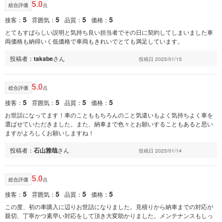
5.0
総合評価
点
5
5
5
5
接客：
雰囲気：
品質：
価格：
とてもすばらしい説明と気持ち良い担当者でその日に契約してしまいました車
両価格も納得いく低価格で車両もきれいでとても満足しています。
投稿者：
takabe
さん
投稿日 2025/01/15
5.0
総合評価
点
5
5
5
5
接客：
雰囲気：
品質：
価格：
お世話になってます！車のことももちろんのこと気遣いもよく気持ちよく車を
選ばせていただきました。また、納車まで色々とお願いすることもあると思い
ますがよろしくお願いしますね！
投稿者：
石山雅哉
さん
投稿日 2025/01/14
5.0
総合評価
点
5
5
5
5
接客：
雰囲気：
品質：
価格：
この度、初の車購入に辺りお世話になりました。見積りから納車までの対応が
親切、丁寧かつ素早い対応をして頂き大変助かりました。メンテナンスもしっ