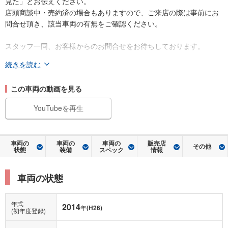
見た」とお伝えください。
店頭商談中・売約済の場合もありますので、ご来店の際は事前にお
問合せ頂き、該当車両の有無をご確認ください。
スタッフ一同、お客様からのお問合せをお待ちしております。
続きを読む
この車両の動画を見る
YouTubeを再生
車両の
車両の
車両の
販売店
その他
状態
装備
スペック
情報
車両の状態
年式
2014
年
(H26)
(初年度登録)