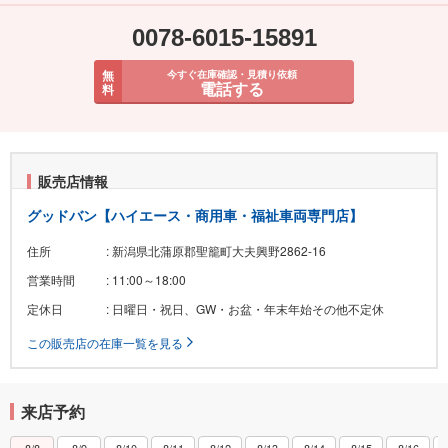
0078-6015-15891
無
今すぐ在庫確認・見積り依頼
電話する
料
販売店情報
グッドバン【ハイエース・商用車・福祉車両専門店】
住所
: 新潟県北蒲原郡聖籠町大夫興野2862-16
営業時間
: 11:00～18:00
定休日
: 日曜日・祝日、GW・お盆・年末年始その他不定休
この販売店の在庫一覧を見る
来店予約
8/8
8/9
8/10
8/11
8/12
8/13
8/14
8/15
8/16