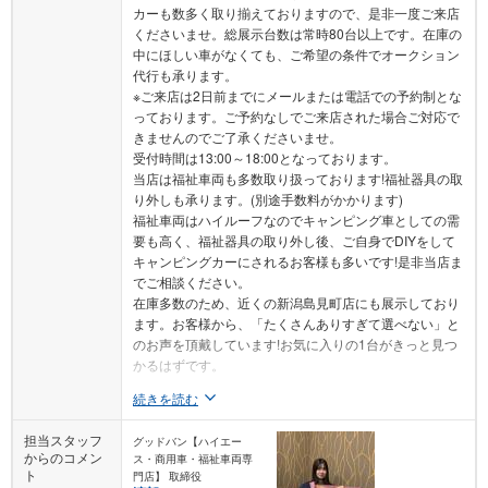
カーも数多く取り揃えておりますので、是非一度ご来店
くださいませ。総展示台数は常時80台以上です。在庫の
中にほしい車がなくても、ご希望の条件でオークション
代行も承ります。
※ご来店は2日前までにメールまたは電話での予約制とな
っております。ご予約なしでご来店された場合ご対応で
きませんのでご了承くださいませ。
受付時間は13:00～18:00となっております。
当店は福祉車両も多数取り扱っております!福祉器具の取
り外しも承ります。(別途手数料がかかります)
福祉車両はハイルーフなのでキャンピング車としての需
要も高く、福祉器具の取り外し後、ご自身でDIYをして
キャンピングカーにされるお客様も多いです!是非当店ま
でご相談ください。
在庫多数のため、近くの新潟島見町店にも展示しており
ます。お客様から、「たくさんありすぎて選べない」と
のお声を頂戴しています!お気に入りの1台がきっと見つ
かるはずです。
続きを読む
担当スタッフ
グッドバン【ハイエー
からのコメン
ス・商用車・福祉車両専
ト
門店】 取締役