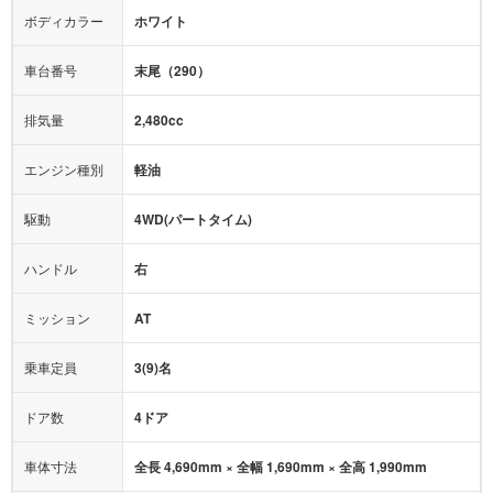
テレビ：
-
エアバッグ：
運転席
ボディカラー
ホワイト
映像：
-
衝撃緩和ヘッドレスト
車台番号
末尾（290）
オーディオ：
-
モニター：
-
排気量
2,480cc
ミュージックプレイヤー接続可
ABS
サポカー
エンジン種別
軽油
後席モニター
1500W給電
アクセル踏み間違い（誤発進）防止装置
駆動
4WD(パートタイム)
アダプティブクルーズコントロール
ハンドル
右
ヒルディセントコントロール
オートマチックハイビーム
ミッション
AT
乗車定員
3(9)名
ドア数
4ドア
車体寸法
全長 4,690mm × 全幅 1,690mm × 全高 1,990mm