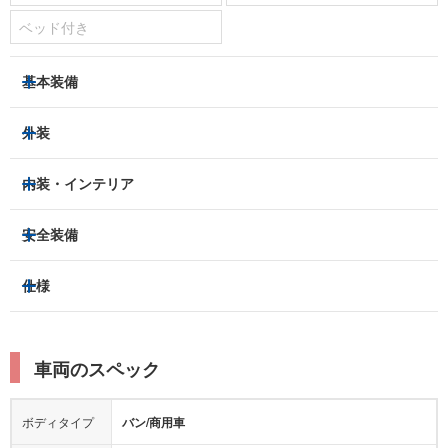
ベッド付き
基本装備
パワーステアリング
パワーウィンドウ
外装
エアコン：
ダブルエアコン
ヘッドライト
フロントフォグランプ
内装・インテリア
ETC
集中ドアロック
アルミホイール：
-
3列シート
フルフラットシート
安全装備
キーレス
スマートキー
スライドドア：
片側（手動）
ベンチシート
パワーシート
盗難防止装置
アイドリングストップ
トラクションコントロール
仕様
サンルーフ/ガラスルーフ
本革シート
キャプテンシート
パーキングアシスト
クルーズコントロール
レーンキープアシスト
横滑り防止装置
電動リアゲート
リフトアップ
寒冷地仕様
オットマン
ウォークスルー
ターボチャージャー
スーパーチャージャー
衝突被害軽減プレーキ
衝突安全ボディー
ルーフレール
エアサスペンション
車両のスペック
シートヒーター
シートエアコン
ドライブレコーダー：
-
障害物センサー
全周囲カメラ
エアロパーツ
ローダウン
カーナビ：
-
ボディタイプ
バン/商用車
カメラ：
-
全塗装済