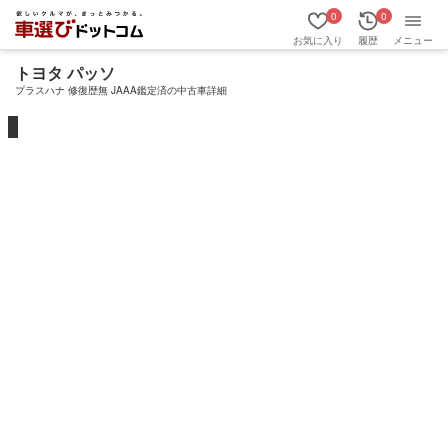
0
0
お気に入り
履歴
メニュー
トヨタ パッソ
プラスハナ 修復歴無 JAAA鑑定済の中古車詳細