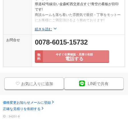
県道42号線沿い金森町西交差点すぐ!青空の看板が目印
です!
商談ルームも落ち着いた雰囲気で親切・丁寧をモットー
にお客様にご満足頂けるよう努めております!
続きを読む
お問合せ
0078-6015-15732
無
今すぐ在庫確認・見積り依頼
電話する
料
お気に入りに追加
LINEで共有
価格変更お知らせメールに登録
正確な見積りを依頼する
ID：34201-9