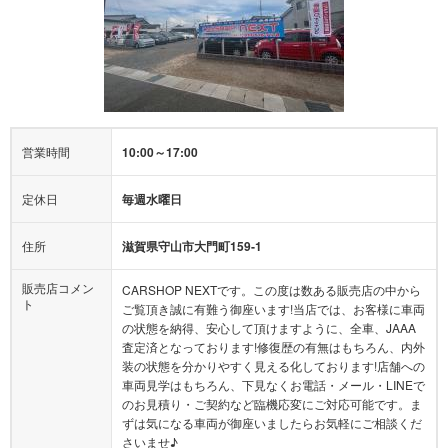
営業時間
10:00～17:00
定休日
毎週水曜日
住所
滋賀県守山市大門町159‐1
販売店コメン
CARSHOP NEXTです。この度は数ある販売店の中から
ト
ご覧頂き誠に有難う御座います!当店では、お客様に車両
の状態を納得、安心して頂けますように、全車、JAAA
査定済となっております!修復歴の有無はもちろん、内外
装の状態を分かりやすく見える化しております!店舗への
車両見学はもちろん、下見なくお電話・メール・LINEで
のお見積り・ご契約など臨機応変にご対応可能です。ま
ずは気になる車両が御座いましたらお気軽にご相談くだ
さいませ♪