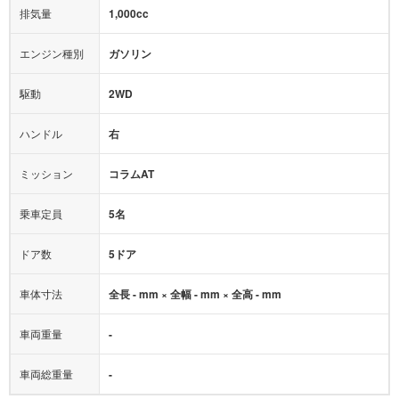
モニター：
-
排気量
1,000cc
ミュージックプレイヤー接続可
ABS
サポカー
エンジン種別
ガソリン
後席モニター
1500W給電
アクセル踏み間違い（誤発進）防止装置
駆動
2WD
アダプティブクルーズコントロール
ハンドル
右
ヒルディセントコントロール
オートマチックハイビーム
ミッション
コラムAT
乗車定員
5名
ドア数
5ドア
車体寸法
全長 - mm × 全幅 - mm × 全高 - mm
車両重量
-
車両総重量
-