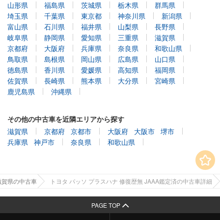
山形県
福島県
茨城県
栃木県
群馬県
埼玉県
千葉県
東京都
神奈川県
新潟県
富山県
石川県
福井県
山梨県
長野県
岐阜県
静岡県
愛知県
三重県
滋賀県
京都府
大阪府
兵庫県
奈良県
和歌山県
鳥取県
島根県
岡山県
広島県
山口県
徳島県
香川県
愛媛県
高知県
福岡県
佐賀県
長崎県
熊本県
大分県
宮崎県
鹿児島県
沖縄県
その他の中古車を近隣エリアから探す
滋賀県
京都府
京都市
大阪府
大阪市
堺市
兵庫県
神戸市
奈良県
和歌山県
滋賀県の中古車
トヨタ パッソ プラスハナ 修復歴無 JAAA鑑定済の中古車詳細
PAGE TOP