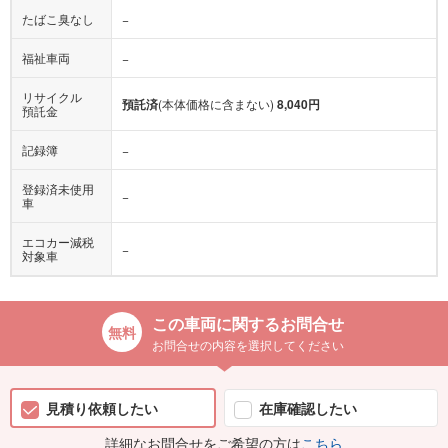
たばこ臭なし
−
福祉車両
−
リサイクル
預託済
(本体価格に含まない)
8,040円
預託金
記録簿
−
登録済未使用
−
車
エコカー減税
−
対象車
この車両に関するお問合せ
お問合せの内容を選択してください
見積り依頼したい
在庫確認したい
詳細なお問合せをご希望の方は
こちら