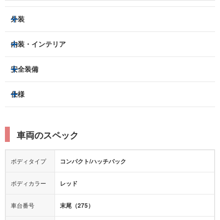
外装
ハロゲンヘッドライト
フロントフォグランプ
内装・インテリア
アルミホイール：
-
3列シート
フルフラットシート
安全装備
スライドドア：
-
ベンチシート
パワーシート
トラクションコントロール
仕様
サンルーフ/ガラスルーフ
本革シート
キャプテンシート
レーンキープアシスト
横滑り防止装置
電動リアゲート
リフトアップ
寒冷地仕様
オットマン
ウォークスルー
衝突被害軽減プレーキ
衝突安全ボディー
ルーフレール
エアサスペンション
車両のスペック
シートヒーター
シートエアコン
障害物センサー
全周囲カメラ
エアロパーツ
ローダウン
カーナビ：
-
ボディタイプ
コンパクト/ハッチバック
カメラ：
-
全塗装済
テレビ：
-
エアバッグ：
運転席
助手席
ボディカラー
レッド
映像：
-
衝撃緩和ヘッドレスト
車台番号
末尾（275）
オーディオ：
CD