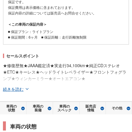
保証です。
保証費用は表示価格に含まれております。
保証内容の詳細については販売店へお問合せください。
＜この車両の保証内容＞
■ 保証プラン：ライトプラン
■ 保証期間：6ヶ月 ■ 保証距離：走行距離無制限
セールスポイント
★修復歴無★JAAA鑑定済★実走行34,100km★純正CDステレオ
★ETC★キーレス★ヘッドライトレベライザー★フロントフォグラ
ンプ★ウィンカーミラー★オートエアコン★
続きを読む
車両の
車両の
車両の
販売店
その他
状態
装備
スペック
情報
車両の状態