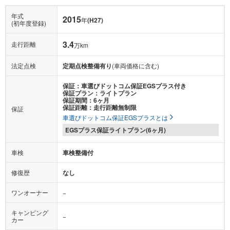
年式
2015
年
(H27)
(初年度登録)
3.4
走行距離
万km
法定点検
定期点検整備有り
(車両価格に含む)
保証：車選びドットコム保証EGSプラス付き
保証プラン：ライトプラン
保証期間：6ヶ月
保証距離：走行距離無制限
保証
車選びドットコム保証EGSプラスとは
EGSプラス保証ライトプラン(6ヶ月)
車検
車検整備付
修復歴
なし
ワンオーナー
−
キャンピング
−
カー