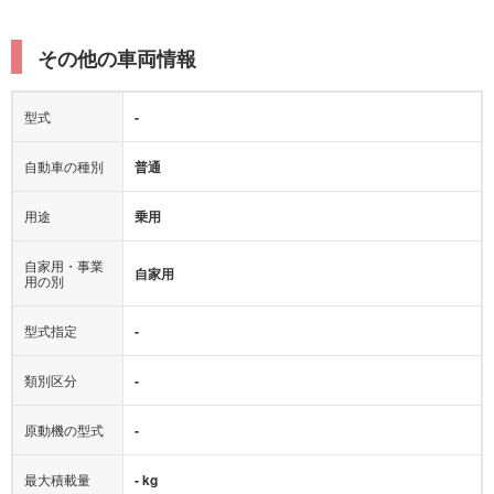
その他の車両情報
型式
-
自動車の種別
普通
用途
乗用
自家用・事業
自家用
用の別
型式指定
-
類別区分
-
原動機の型式
-
最大積載量
- kg