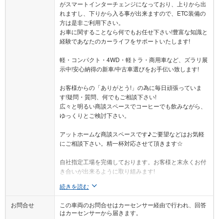
がスマートインターチェンジになっており、上りから出
れますし、下りから入る事が出来ますので、ETC装備の
方は是非ご利用下さい。
お車に関することなら何でもお任せ下さい!豊富な知識と
経験であなたのカーライフをサポートいたします!
軽・コンパクト・4WD・軽トラ・商用車など、ズラリ展
示中!安心納得の新車/中古車選びをお手伝い致します!
お客様からの「ありがとう!」の為に毎日頑張っていま
す!疑問・質問、何でもご相談下さい!
広々と明るい商談スペースでコーヒーでも飲みながら、
ゆっくりとご検討下さい。
アットホームな商談スペースです♪ご要望などはお気軽
にご相談下さい。精一杯対応させて頂きます☆
自社指定工場を完備しております。お客様と末永くお付
き合いが出来るように取り組みます!
続きを読む
お問合せ
この車両のお問合せはカーセンサー経由で行われ、回答
はカーセンサーから届きます。