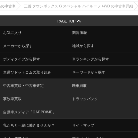
県の中古車
三菱 タウンボックス G スペシャル ハイルーフ 4WD の中古車詳細
PAGE TOP
お気に入り
閲覧履歴
メーカーから探す
地域から探す
ボディタイプから探す
車ランキングから探す
車選びドットコムの取り組み
キーワードから探す
中古車買取・中古車査定
廃車買取
事故車買取
トラックバンク
自動車メディア「CARPRIME」
私たちと一緒に働きませんか？
サイトマップ