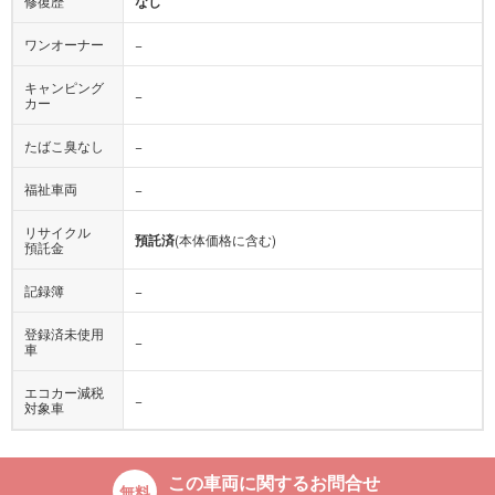
修復歴
なし
ワンオーナー
−
キャンピング
−
カー
たばこ臭なし
−
福祉車両
−
リサイクル
預託済
(本体価格に含む)
預託金
記録簿
−
登録済未使用
−
車
エコカー減税
−
対象車
この車両に関するお問合せ