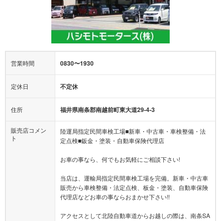
営業時間
0830〜1930
定休日
不定休
住所
福井県南条郡南越前町東大道29-4-3
販売店コメン
陸運局指定民間車検工場■新車・中古車・車検整備・法
ト
定点検■鈑金・塗装・自動車保険代理店
お車の事なら、何でもお気軽にご相談下さい!
当店は、運輸局指定民間車検工場を完備。新車・中古車
販売から車検整備・法定点検、板金・塗装、自動車保険
代理店などお車の事ならおまかせ下さい!!
アクセスとして北陸自動車道からお越しの際は、南条SA