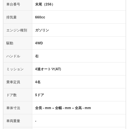
衝撃緩和ヘッドレスト
車台番号
末尾（256）
オーディオ：
-
モニター：
-
排気量
660cc
ミュージックプレイヤー接続可
ABS
サポカー
エンジン種別
ガソリン
後席モニター
1500W給電
アクセル踏み間違い（誤発進）防止装置
駆動
4WD
アダプティブクルーズコントロール
ハンドル
右
ヒルディセントコントロール
オートマチックハイビーム
ミッション
4速オートマ(AT)
乗車定員
4名
ドア数
5ドア
車体寸法
全長 - mm × 全幅 - mm × 全高 - mm
車両重量
-