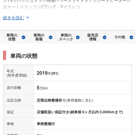
ジTV☆バックカメラ☆両側パワースライドドア☆シートヒーター☆
左オートステップ☆ETC☆F・Rドラレコ
続きを読む
車両の
車両の
車両の
販売店
その他
状態
装備
スペック
情報
車両の状態
年式
2019
年
(R1)
(初年度登録)
5
走行距離
万km
法定点検
定期点検整備有り
(車両価格に含む)
保証
店舗取扱い保証付き(納車後 6ヶ月以内 5,000kmまで)
車検
車検整備付