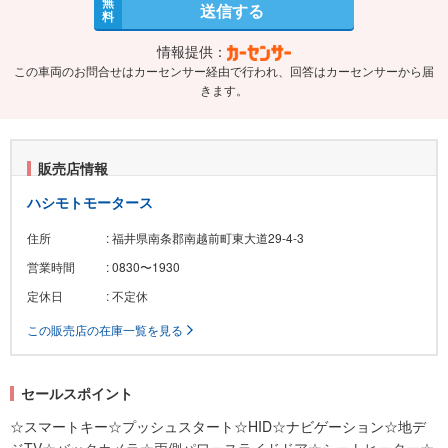
無
送信する
料
情報提供：
この車両のお問合せはカーセンサー経由で行われ、回答はカーセンサーから届
きます。
販売店情報
ハシモトモータース
住所
: 福井県南条郡南越前町東大道29-4-3
営業時間
: 0830〜1930
定休日
: 不定休
この販売店の在庫一覧を見る
セールスポイント
☆スマートキー☆プッシュスタート☆HID☆ナビゲーション☆地デ