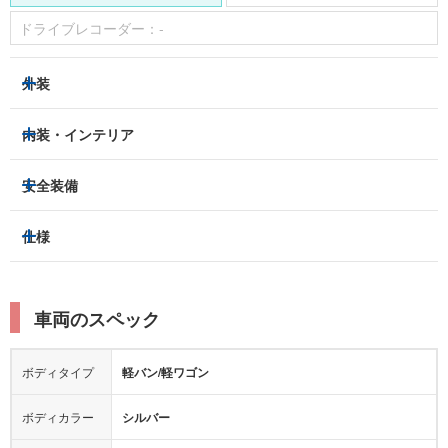
ドライブレコーダー：
-
外装
HIDヘッドライト
フロントフォグランプ
内装・インテリア
アルミホイール：
あり
3列シート
フルフラットシート
安全装備
スライドドア：
両側（電動）
ベンチシート
パワーシート
トラクションコントロール
仕様
サンルーフ/ガラスルーフ
本革シート
キャプテンシート
レーンキープアシスト
横滑り防止装置
電動リアゲート
リフトアップ
寒冷地仕様
オットマン
ウォークスルー
衝突被害軽減プレーキ
衝突安全ボディー
ルーフレール
エアサスペンション
車両のスペック
シートヒーター
シートエアコン
障害物センサー
全周囲カメラ
エアロパーツ
ローダウン
カーナビ：
メモリーナビ他
ボディタイプ
軽バン/軽ワゴン
カメラ：
バック
全塗装済
テレビ：
フルセグ
エアバッグ：
ダブルエアバッグ
ボディカラー
シルバー
映像：
DVD