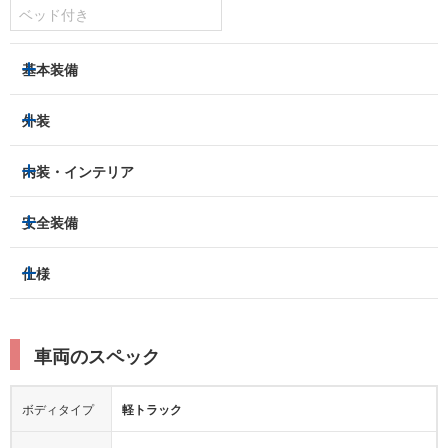
ベッド付き
基本装備
パワーステアリング
パワーウィンドウ
外装
エアコン：
あり
ヘッドライト
フロントフォグランプ
内装・インテリア
ETC
集中ドアロック
アルミホイール：
-
3列シート
フルフラットシート
安全装備
キーレス
スマートキー
スライドドア：
-
ベンチシート
パワーシート
盗難防止装置
アイドリングストップ
トラクションコントロール
仕様
サンルーフ/ガラスルーフ
本革シート
キャプテンシート
パーキングアシスト
クルーズコントロール
レーンキープアシスト
横滑り防止装置
電動リアゲート
リフトアップ
寒冷地仕様
オットマン
ウォークスルー
ターボチャージャー
スーパーチャージャー
衝突被害軽減プレーキ
衝突安全ボディー
ルーフレール
エアサスペンション
車両のスペック
シートヒーター
シートエアコン
ドライブレコーダー：
-
障害物センサー
全周囲カメラ
エアロパーツ
ローダウン
カーナビ：
-
ボディタイプ
軽トラック
カメラ：
-
全塗装済
テレビ：
-