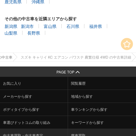
鹿児島県
沖縄県
その他の中古車を近隣エリアから探す
新潟県
新潟市
富山県
石川県
福井県
山梨県
長野県
の中古車
スズキ キャリイ KC エアコン パワステ 農繁仕様 4WD の中古車詳細
PAGE TOP
お気に入り
閲覧履歴
メーカーから探す
地域から探す
ボディタイプから探す
車ランキングから探す
車選びドットコムの取り組み
キーワードから探す
中古車買取・中古車査定
廃車買取