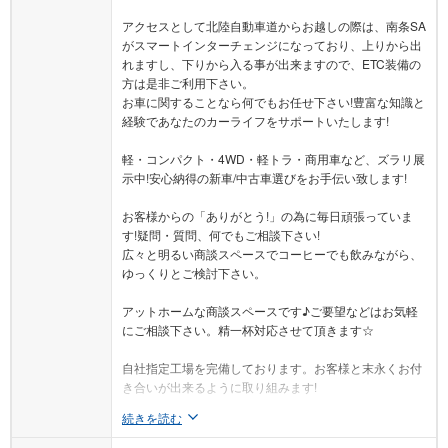
アクセスとして北陸自動車道からお越しの際は、南条SA
がスマートインターチェンジになっており、上りから出
れますし、下りから入る事が出来ますので、ETC装備の
方は是非ご利用下さい。
お車に関することなら何でもお任せ下さい!豊富な知識と
経験であなたのカーライフをサポートいたします!
軽・コンパクト・4WD・軽トラ・商用車など、ズラリ展
示中!安心納得の新車/中古車選びをお手伝い致します!
お客様からの「ありがとう!」の為に毎日頑張っていま
す!疑問・質問、何でもご相談下さい!
広々と明るい商談スペースでコーヒーでも飲みながら、
ゆっくりとご検討下さい。
アットホームな商談スペースです♪ご要望などはお気軽
にご相談下さい。精一杯対応させて頂きます☆
自社指定工場を完備しております。お客様と末永くお付
き合いが出来るように取り組みます!
続きを読む