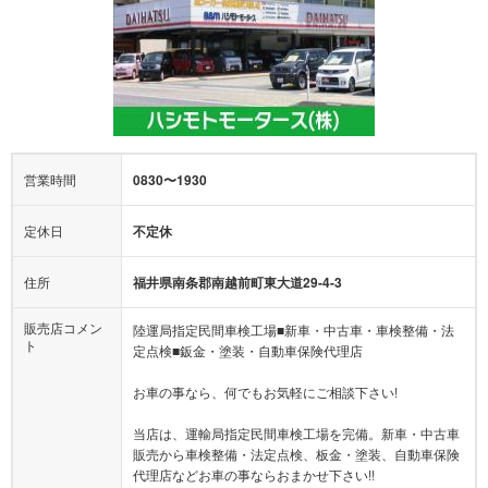
営業時間
0830〜1930
定休日
不定休
住所
福井県南条郡南越前町東大道29-4-3
販売店コメン
陸運局指定民間車検工場■新車・中古車・車検整備・法
ト
定点検■鈑金・塗装・自動車保険代理店
お車の事なら、何でもお気軽にご相談下さい!
当店は、運輸局指定民間車検工場を完備。新車・中古車
販売から車検整備・法定点検、板金・塗装、自動車保険
代理店などお車の事ならおまかせ下さい!!