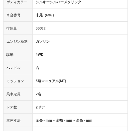
エアバッグ：
ダブルエアバッグ
ボディカラー
シルキーシルバーメタリック
映像：
-
衝撃緩和ヘッドレスト
車台番号
末尾（636）
オーディオ：
-
モニター：
-
排気量
660cc
ミュージックプレイヤー接続可
ABS
サポカー
エンジン種別
ガソリン
後席モニター
1500W給電
アクセル踏み間違い（誤発進）防止装置
駆動
4WD
アダプティブクルーズコントロール
ハンドル
右
ヒルディセントコントロール
オートマチックハイビーム
ミッション
5速マニュアル(MT)
乗車定員
2名
ドア数
2ドア
車体寸法
全長 - mm × 全幅 - mm × 全高 - mm