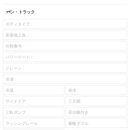
バン・トラック
ボディタイプ：
床面地上高：
分類番号：
パワーゲート：
クレーン：
冷凍：
冷蔵
保冷
サイドドア
三方開
三転ダンプ
荷台幌付き
ラッシングレール
後輪ダブル