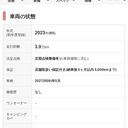
状態
装備
スペック
情報
車両の状態
年式
2023
年
(R5)
(初年度登録)
3.9
走行距離
万km
法定点検
定期点検整備有り
(車両価格に含む)
保証
店舗取扱い保証付き(納車後 6ヶ月以内 5,000kmまで)
車検
2027(R09)年5月
修復歴
なし
ワンオーナー
−
キャンピング
−
カー