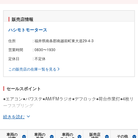
販売店情報
ハシモトモータース
住所
: 福井県南条郡南越前町東大道29-4-3
営業時間
: 0830〜1930
定休日
: 不定休
この販売店の在庫一覧を見る
セールスポイント
●エアコン●パワステ●AM/FMラジオ●デフロック●荷台作業灯●4枚リ
ーフスプリング
続きを読む
車両の
車両の
車両の
販売店
その他