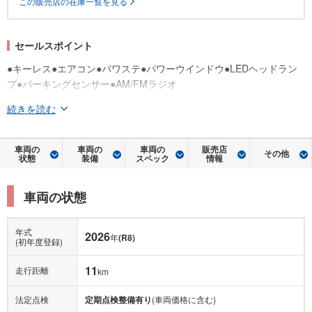
この販売店の在庫一覧を見る
セールスポイント
●キーレス●エアコン●パワステ●パワーウインドウ●LEDヘッドラン
プ●パーキングセンサー●AM/FMラジオ
続きを読む
車両の
車両の
車両の
販売店
その他
状態
装備
スペック
情報
車両の状態
年式
2026
年
(R8)
(初年度登録)
11
走行距離
km
法定点検
定期点検整備有り
(車両価格に含む)