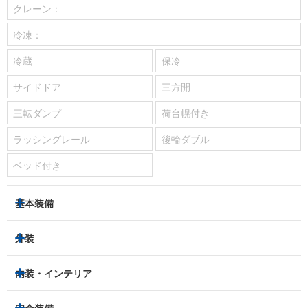
クレーン：
冷凍：
冷蔵
保冷
サイドドア
三方開
三転ダンプ
荷台幌付き
ラッシングレール
後輪ダブル
ベッド付き
基本装備
パワーステアリング
パワーウィンドウ
外装
エアコン：
あり
LEDヘッドライト
フロントフォグランプ
内装・インテリア
ETC
集中ドアロック
アルミホイール：
-
3列シート
フルフラットシート
安全装備