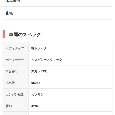
キーレス
スマートキー
スライドドア：
-
ベンチシート
パワーシート
盗難防止装置
アイドリングストップ
トラクションコントロール
仕様
サンルーフ/ガラスルーフ
本革シート
キャプテンシート
パーキングアシスト
クルーズコントロール
レーンキープアシスト
横滑り防止装置
電動リアゲート
リフトアップ
寒冷地仕様
オットマン
ウォークスルー
ターボチャージャー
スーパーチャージャー
衝突被害軽減プレーキ
衝突安全ボディー
ルーフレール
エアサスペンション
車両のスペック
シートヒーター
シートエアコン
ドライブレコーダー：
-
障害物センサー
全周囲カメラ
エアロパーツ
ローダウン
カーナビ：
-
ボディタイプ
軽トラック
カメラ：
-
全塗装済
テレビ：
-
エアバッグ：
ダブルエアバッグ
ボディカラー
モスグレーメタリック
映像：
-
衝撃緩和ヘッドレスト
車台番号
末尾（593）
オーディオ：
-
モニター：
-
排気量
660cc
ミュージックプレイヤー接続可
ABS
サポカー
エンジン種別
ガソリン
後席モニター
1500W給電
アクセル踏み間違い（誤発進）防止装置
駆動
4WD
アダプティブクルーズコントロール