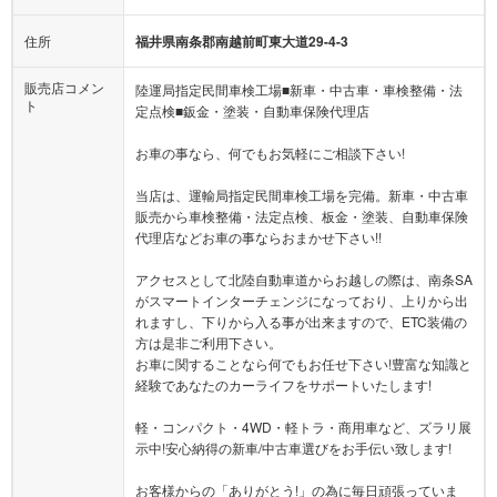
住所
福井県南条郡南越前町東大道29-4-3
販売店コメン
陸運局指定民間車検工場■新車・中古車・車検整備・法
ト
定点検■鈑金・塗装・自動車保険代理店
お車の事なら、何でもお気軽にご相談下さい!
当店は、運輸局指定民間車検工場を完備。新車・中古車
販売から車検整備・法定点検、板金・塗装、自動車保険
代理店などお車の事ならおまかせ下さい!!
アクセスとして北陸自動車道からお越しの際は、南条SA
がスマートインターチェンジになっており、上りから出
れますし、下りから入る事が出来ますので、ETC装備の
方は是非ご利用下さい。
お車に関することなら何でもお任せ下さい!豊富な知識と
経験であなたのカーライフをサポートいたします!
軽・コンパクト・4WD・軽トラ・商用車など、ズラリ展
示中!安心納得の新車/中古車選びをお手伝い致します!
お客様からの「ありがとう!」の為に毎日頑張っていま