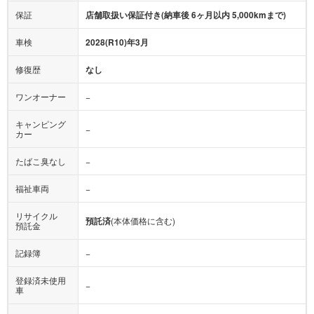
保証
店舗取扱い保証付き(納車後 6ヶ月以内 5,000kmまで)
車検
2028(R10)年3月
修復歴
なし
ワンオーナー
−
キャンピング
−
カー
たばこ臭なし
−
福祉車両
−
リサイクル
預託済
(本体価格に含む)
預託金
記録簿
−
登録済未使用
−
車