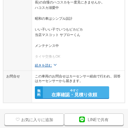
長)の自慢のハコスカを一度見にきませんか。
ハコスカ溺愛中
昭和の車はシンプル設計
いい子いい子でいつもピカピカ
当店マスコット サブローくん
メンテナンス中
タイヤ交換もOK
続きを読む
お問合せ
この車両のお問合せはカーセンサー経由で行われ、回答
はカーセンサーから届きます。
無
今すぐ
在庫確認・見積り依頼
料
お気に入りに追加
LINEで共有