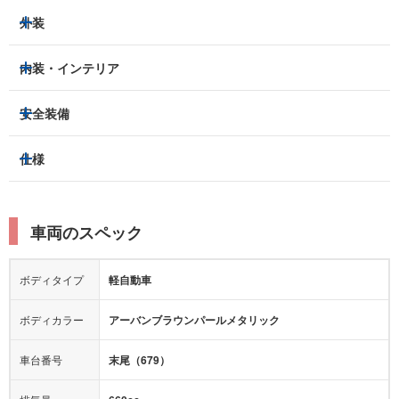
外装
HIDヘッドライト
フロントフォグランプ
内装・インテリア
アルミホイール：
あり
3列シート
フルフラットシート
安全装備
スライドドア：
-
ベンチシート
パワーシート
トラクションコントロール
仕様
サンルーフ/ガラスルーフ
本革シート
キャプテンシート
レーンキープアシスト
横滑り防止装置
電動リアゲート
リフトアップ
寒冷地仕様
オットマン
ウォークスルー
衝突被害軽減プレーキ
衝突安全ボディー
ルーフレール
エアサスペンション
車両のスペック
シートヒーター
シートエアコン
障害物センサー
全周囲カメラ
エアロパーツ
ローダウン
カーナビ：
-
ボディタイプ
軽自動車
カメラ：
バック
全塗装済
テレビ：
-
エアバッグ：
ダブルエアバッグ
ボディカラー
アーバンブラウンパールメタリック
映像：
-
衝撃緩和ヘッドレスト
車台番号
末尾（679）
オーディオ：
CD
モニター：
-