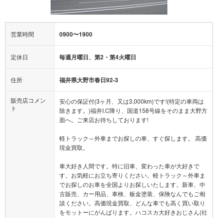
営業時間
0900〜1900
定休日
毎週月曜日、第2・第4火曜日
住所
福井県大野市春日92-3
販売店コメン
安心の保証付(3ヶ月、又は3,000km)です!(特定の車両は
ト
除きます。)福井I.C降り、国道158号線をそのまま大野方
面へ。ご来店お待ちしております!
軽トラック～外車までお探しの車、すぐ探します。 高価
現金買取。
車大好き人間です。特に旧車、変わった車が大好きで
す。お気軽にお立ち寄りください。軽トラック～外車ま
でお探しのお車を全国よりお探しいたします。新車、中
古販売、カー用品、車検、板金塗装、保険なんでもご相
談ください。高価現金買取、どんな車でも高く買い取り
をモットーにがんばります。ハコスカ大好きおじさん(社