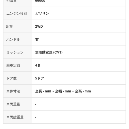
排気量
660cc
ミュージックプレイヤー接続可
ABS
サポカー
エンジン種別
ガソリン
後席モニター
1500W給電
アクセル踏み間違い（誤発進）防止装置
駆動
2WD
アダプティブクルーズコントロール
ハンドル
右
ヒルディセントコントロール
オートマチックハイビーム
ミッション
無段階変速 (CVT)
乗車定員
4名
ドア数
5ドア
車体寸法
全長 - mm × 全幅 - mm × 全高 - mm
車両重量
-
車両総重量
-