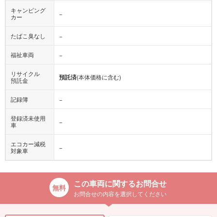
キャンピング
−
カー
たばこ臭なし
−
福祉車両
−
リサイクル
預託済
(本体価格に含む)
預託金
記録簿
−
登録済未使用
−
車
エコカー減税
−
対象車
この車両に関するお問合せ
お問合せの内容を選択してください