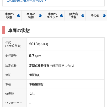
この販売店の在庫一覧を見る
車両の
車両の
車両の
販売店
その他
状態
装備
スペック
情報
車両の状態
年式
2013
年
(H25)
(初年度登録)
9.7
走行距離
万km
法定点検
定期点検整備有り
(車両価格に含む)
保証
保証無し
車検
車検整備付
修復歴
なし
ワンオーナー
−