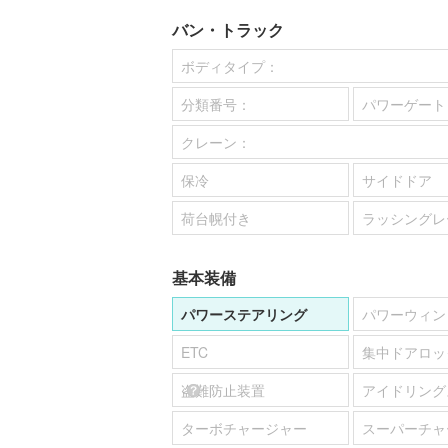
バン・トラック
ボディタイプ：
分類番号：
パワーゲート
クレーン：
保冷
サイドドア
荷台幌付き
ラッシングレ
基本装備
パワーステアリング
パワーウィン
ETC
集中ドアロッ
盗難防止装置
アイドリング
ターボチャージャー
スーパーチャ