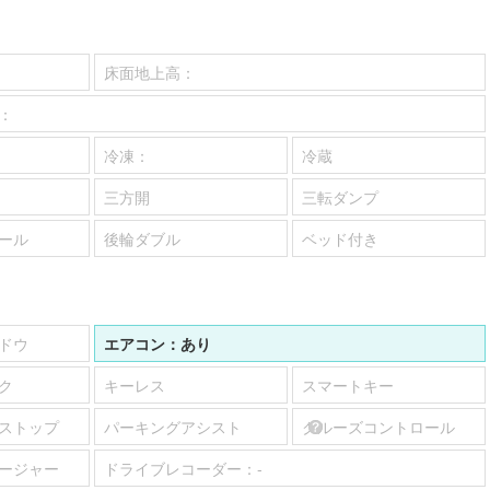
床面地上高：
：
冷凍：
冷蔵
三方開
三転ダンプ
ール
後輪ダブル
ベッド付き
ドウ
エアコン：
あり
ク
キーレス
スマートキー
ストップ
パーキングアシスト
クルーズコントロール
ージャー
ドライブレコーダー：
-