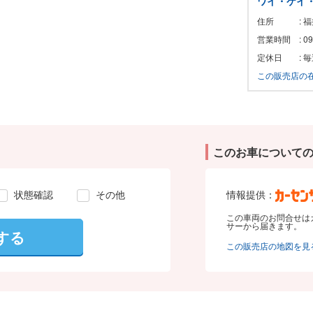
ワイ・ケイ
住所
: 
営業時間
: 
定休日
:
この販売店の
このお車について
状態確認
その他
情報提供：
この車両のお問合せは
サーから届きます。
する
この販売店の地図を見