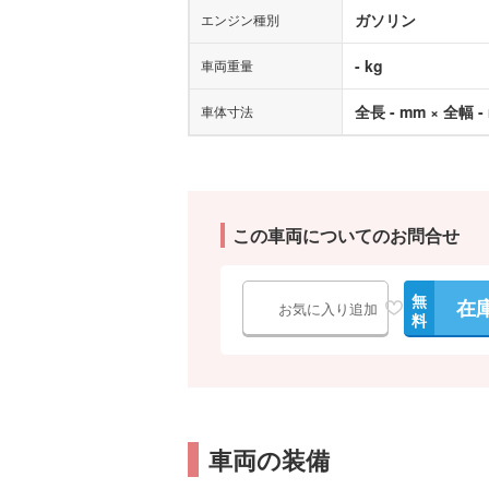
ガソリン
エンジン種別
- kg
車両重量
全長 - mm × 全幅 -
車体寸法
この車両についてのお問合せ
無
在
お気に入り追加
料
車両の装備