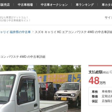
車販売店
中古車相場
中古車オークション
車ランキング
車カタ
サイ
報なら車選びドットコム！
車が揃う中古車検索サイト！
ャリイ 福井県の中古車
スズキ キャリイ KC エアコン パワステ 4WD の中古車詳
アコン パワステ 4WD の中古車詳細
支払総額
(税込)
48
万円
車検整
車検
次の
定期点
整備
画像
店舗取扱
保証