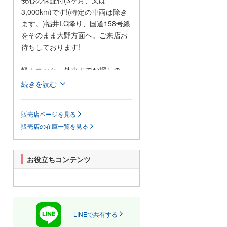
安心の保証付(3ヶ月、又は
3,000km)です!(特定の車両は除き
ます。)福井I.C降り、国道158号線
をそのまま大野方面へ。ご来店お
待ちしております!
軽トラック～外車までお探しの
車、すぐ探します。 高価現金買
続きを読む
取。
販売店ページを見る
車大好き人間です。特に旧車、変
販売店の在庫一覧を見る
わった車が大好きです。お気軽に
お立ち寄りください。軽トラック
～外車までお探しのお車を全国よ
お役立ちコンテンツ
りお探しいたします。新車、中古
販売、カー用品、車検、板金塗
装、保険なんでもご相談くださ
い。高価現金買取、どんな車でも
高く買い取りをモットーにがんば
LINEで共有する
ります。ハコスカ大好きおじさん