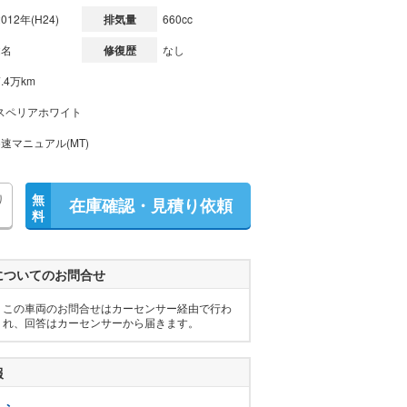
2012年(H24)
排気量
660cc
2名
修復歴
なし
7.4万km
スペリアホワイト
5速マニュアル(MT)
り
無
在庫確認・見積り依頼
料
についてのお問合せ
この車両のお問合せはカーセンサー経由で行わ
れ、回答はカーセンサーから届きます。
報