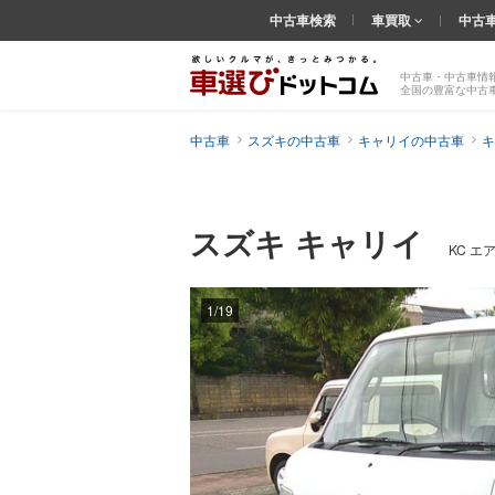
中古車検索
車買取
中古
中古車・中古車情
全国の豊富な中古
中古車
スズキの中古車
キャリイの中古車
キ
スズキ キャリイ
KC エ
1/19
前の
画像