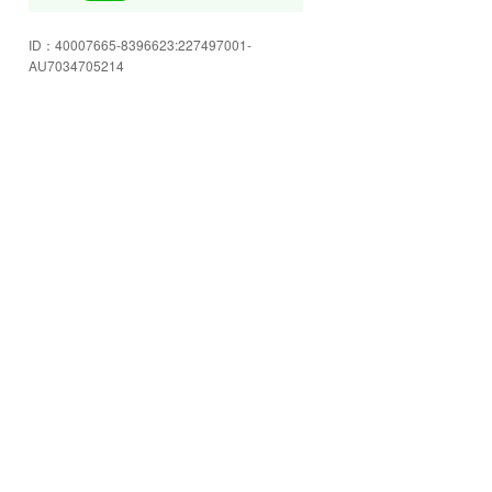
(社長)の自慢のハコスカを一度見
にきませんか。
ID：
40007665-8396623:227497001-
ハコスカ溺愛中
AU7034705214
昭和の車はシンプル設計
いい子いい子でいつもピカピカ
当店マスコット サブローくん
メンテナンス中
タイヤ交換もOK