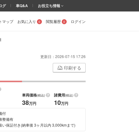
ログ
車Q&A
お役立ち情報
トマップ
お気に入り
閲覧履歴
ログイン
0
0
細
更新日：
2026-07-15 17:26
印刷する
車両価格
諸費用
(税込)
(税込)
38
10
万円
万円
備付
検整備有
い保証付き(納車後 3ヶ月以内 3,000kmまで)