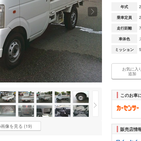
年式
乗車定員
走行距離
車体色
ミッション
お気に入
追加
このお車
画像を見る (19)
販売店情