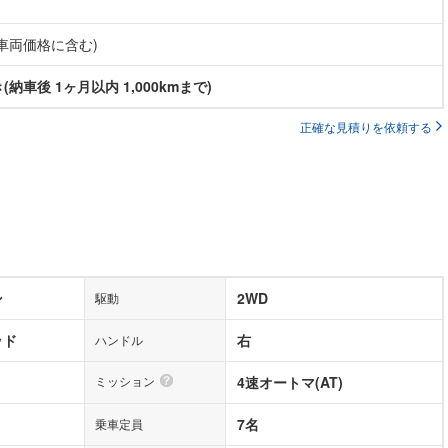
(車両価格に含む)
納車後 1ヶ月以内 1,000kmまで)
正確な見積りを依頼する
ン
2WD
駆動
ッド
右
ハンドル
ミッション
4速オートマ(AT)
7名
乗車定員