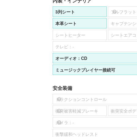
内装・インテリア
3列シート
フルフラット
本革シート
キャプテンシ
シートヒーター
シートエアコ
テレビ：
-
オーディオ：
CD
ミュージックプレイヤー接続可
安全装備
トラクションコントロール
衝突被害軽減プレーキ
衝突安全ボデ
カメラ：
-
衝撃緩和ヘッドレスト