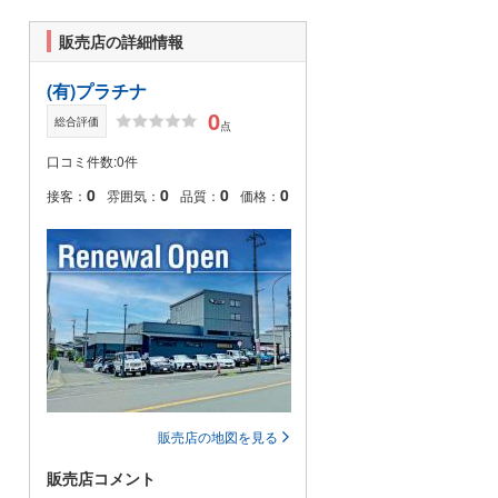
販売店の詳細情報
(有)プラチナ
0
総合評価
点
口コミ件数:0件
0
0
0
0
接客：
雰囲気：
品質：
価格：
販売店の地図を見る
販売店コメント