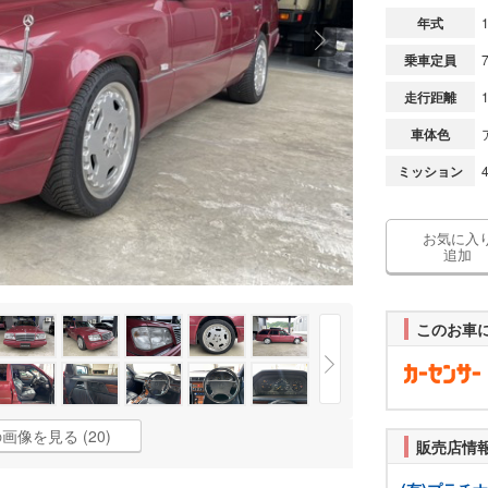
年式
乗車定員
走行距離
車体色
ミッション
お気に入
追加
このお車
画像を見る (20)
販売店情