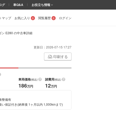
ログ
車Q&A
お役立ち情報
トマップ
お気に入り
閲覧履歴
ログイン
0
0
ン E280 の中古車詳細
更新日：
2026-07-15 17:27
印刷する
車両価格
諸費用
(税込)
(税込)
186
12
万円
万円
検整備有
い保証付き(納車後 1ヶ月以内 1,000kmまで)