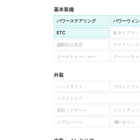
基本装備
パワーステアリング
パワーウィン
ETC
集中ドアロッ
盗難防止装置
アイドリング
ターボチャージャー
スーパーチャ
外装
ヘッドライト
フロントフォ
スライドドア：
-
電動リアゲート
リフトアップ
エアロパーツ
ローダウン