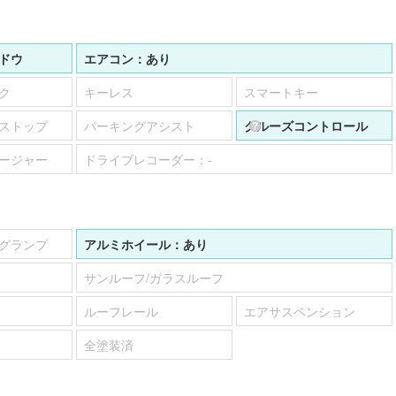
ドウ
エアコン：
あり
ク
キーレス
スマートキー
ストップ
パーキングアシスト
クルーズコントロール
ージャー
ドライブレコーダー：
-
グランプ
アルミホイール：
あり
サンルーフ/ガラスルーフ
ルーフレール
エアサスペンション
全塗装済