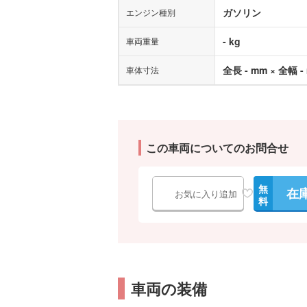
ガソリン
エンジン種別
- kg
車両重量
全長 - mm × 全幅 -
車体寸法
この車両についてのお問合せ
無
在
お気に入り追加
料
車両の装備