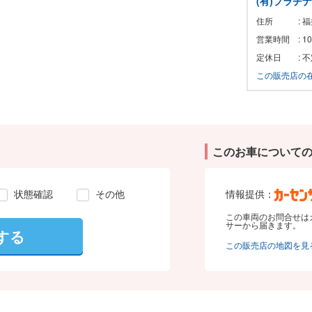
(有)プラチナ
住所
: 
営業時間
: 
定休日
: 
この販売店の
このお車について
状態確認
その他
情報提供：
この車両のお問合せは
サーから届きます。
する
この販売店の地図を見