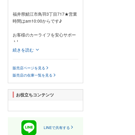
福井県鯖江市鳥羽3丁目717★営業
時間はam10:00からです♪
お客様のカーライフを安心サポー
ト!
続きを読む
お客様のカーライフに合わせて選
べる保障プランもご用意していま
販売店ページを見る
す。
販売店の在庫一覧を見る
お車についても1台1台スタッフが
詳しくご説明致します。
在庫にないお客様のお探しのお
お役立ちコンテンツ
車、ご質問、ご相談などお気軽に
お問い合わせ下さい。
国産車・輸入車に問わず、幅広い
車種を取り扱っております。必ず
ご満足していただける。それがプ
LINEで共有する
ラチナオートの強みです。