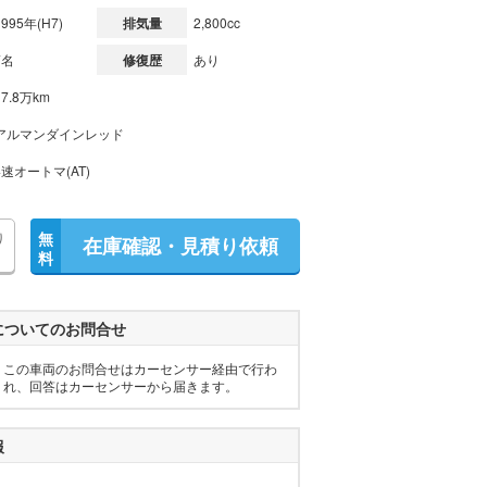
1995年(H7)
排気量
2,800cc
7名
修復歴
あり
17.8万km
アルマンダインレッド
4速オートマ(AT)
り
無
在庫確認・見積り依頼
料
についてのお問合せ
この車両のお問合せはカーセンサー経由で行わ
れ、回答はカーセンサーから届きます。
報