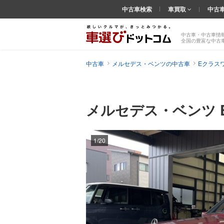
中古車検索
車買取
中古
中古車・中古車情
全国の豊富な中古
中古車
メルセデス・ベンツの中古車
Eクラス
メルセデス・ベンツ 
1/20
前の
画像