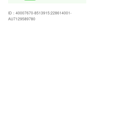
ライフスタイルに合ったお車をト
ID：
40007670-8513915:228614001-
レンドや相場等を含め、お客様に
AU7129589780
最適なお車をご提案させていただ
きます。
お見積もり、修理・車検相談は無
料です。その際の代車も無料貸出
しております。
フルフラット型積載車をご用意し
ておりますので、車高の低いお車
でもキズ付けることなくスムーズ
に積載可能です。