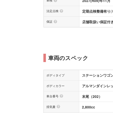
車検
2027(R09)年11月
法定点検
定期点検整備有り
保証
店舗取扱い保証付き(
車両のスペック
ステーションワゴ
ボディタイプ
アルマンダインレ
ボディカラー
車台番号
末尾（202）
排気量
2,800cc