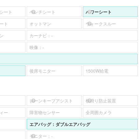
シート
ベンチシート
パワーシート
ート
オットマン
ウォークスルー
ン
カーナビ：
-
映像：
-
後席モニター
1500W給電
レーンキープアシスト
横滑り防止装置
ィー
障害物センサー
全周囲カメラ
エアバッグ：
ダブルエアバッグ
モニター：
-