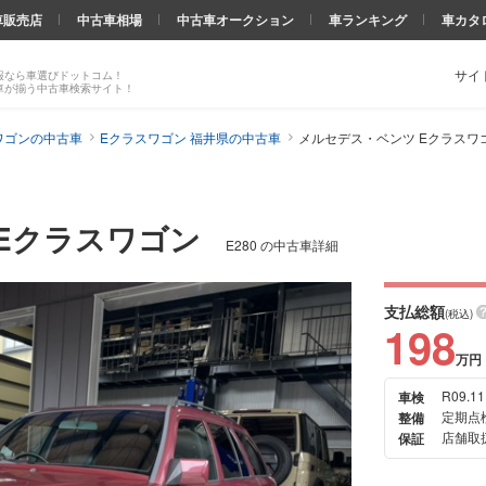
車販売店
中古車相場
中古車オークション
車ランキング
車カタ
サイ
報なら車選びドットコム！
車が揃う中古車検索サイト！
ワゴンの中古車
Eクラスワゴン 福井県の中古車
メルセデス・ベンツ Eクラスワゴ
Eクラスワゴン
E280 の中古車詳細
支払総額
(税込)
198
万円
R09.11
車検
次の
定期点
整備
画像
店舗取扱
保証