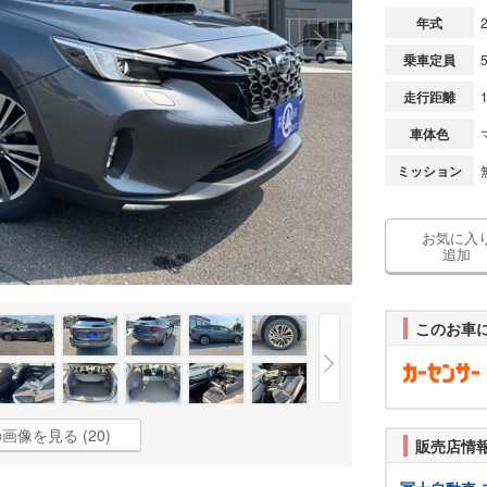
年式
乗車定員
走行距離
車体色
ミッション
お気に入
追加
このお車
画像を見る (20)
販売店情