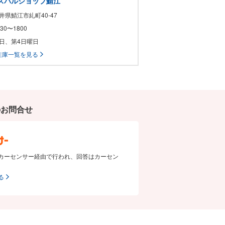
スバルショップ鯖江
福井県鯖江市糺町40-47
0930〜1800
祝日、第4日曜日
在庫一覧を見る
のお問合せ
カーセンサー経由で行われ、回答はカーセン
る