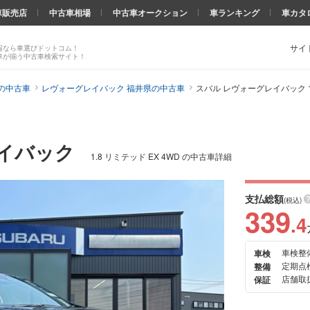
車販売店
中古車相場
中古車オークション
車ランキング
車カタ
サイ
報なら車選びドットコム！
車が揃う中古車検索サイト！
の中古車
レヴォーグレイバック 福井県の中古車
スバル レヴォーグレイバック 1.
レイバック
1.8 リミテッド EX 4WD の中古車詳細
支払総額
(税込)
339
.4
車検整
車検
次の
定期点
整備
画像
店舗取扱
保証