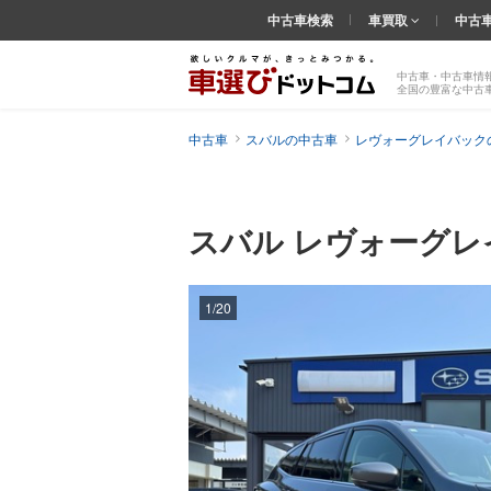
中古車検索
車買取
中古
中古車・中古車情
全国の豊富な中古
中古車
スバルの中古車
レヴォーグレイバック
スバル レヴォーグ
1/20
前の
画像