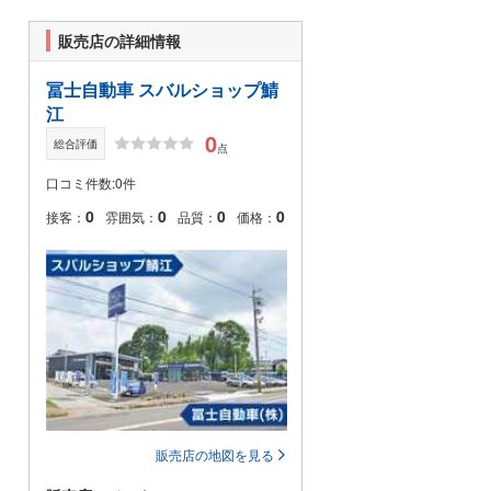
販売店の詳細情報
冨士自動車 スバルショップ鯖
江
0
総合評価
点
口コミ件数:0件
0
0
0
0
接客：
雰囲気：
品質：
価格：
販売店の地図を見る