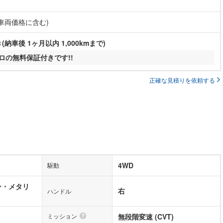
(車両価格に含む)
納車後 1ヶ月以内 1,000kmまで)
キロの無料保証付きです!!
正確な見積りを依頼する
4WD
駆動
ー・メタリ
右
ハンドル
ミッション
無段階変速 (CVT)