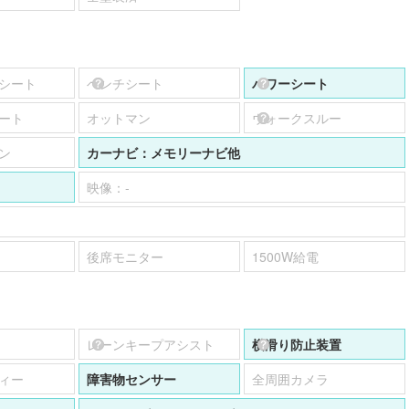
シート
ベンチシート
パワーシート
ート
オットマン
ウォークスルー
ン
カーナビ：
メモリーナビ他
映像：
-
後席モニター
1500W給電
レーンキープアシスト
横滑り防止装置
ィー
障害物センサー
全周囲カメラ