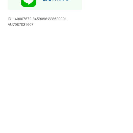
のご要望に合わせて現金☆ローン
☆残価設定型等ご選択頂けます。
(*´∀`*)
ID：
40007672-8459096:228620001-
AU7087021607
ホームページ :
https://www.subarusabae-fuji.jp
お客様駐車場8台(内1台障害者等用
駐車区画)完備!!その他中古車スペ
ースなどもございます★
お客様のご要望にお答えしたく、
オークションシステムを利用し、
お車を探します。また、掲載以外
にも様々な展示車ございます。
店内の写真です★個室アリ!広々清
潔な商談スペースでお客様の車選
びをサポート致します!
工場の外観写真です☆車検もご対