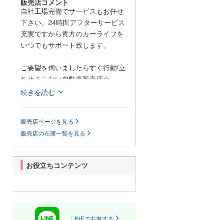
販売店コメント
自社工場完備でサービスもお任せ
下さい。24時間アフターサービス
充実ですから貴方のカーライフを
いつでもサポート致します。
ご要望を伺いましたらすぐ行動!立
ち止まらない自動車販売店☆
続きを読む
福井県の冨士自動車 スバルショッ
プ鯖江です。
販売店ページを見る
販売店の在庫一覧を見る
オールメーカー新車・中古車の販
売◎自社整備工場での車検・整備
◎板金塗装◎コーティング◎ETC
お役立ちコンテンツ
等の部品・用品販売◎損害保険代
理業など、幅広い活動をさせて頂
いております。
ローン会社も多数取り扱っており
ますので、お支払い方法もお客様
LINEで共有する