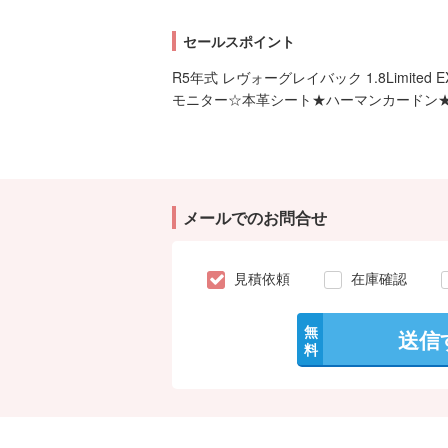
セールスポイント
R5年式 レヴォーグレイバック 1.8Limited E
モニター☆本革シート★ハーマンカードン★
メールでのお問合せ
見積依頼
在庫確認
無
送信
料