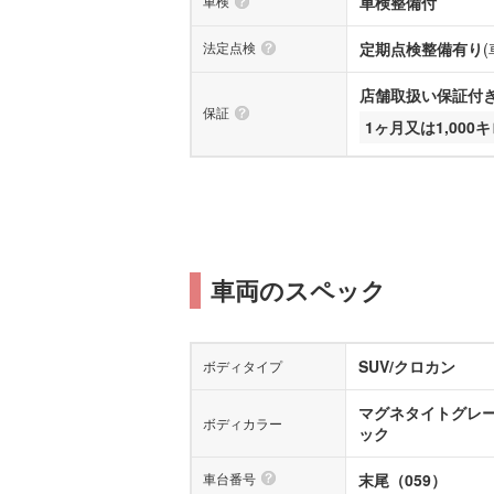
車検
車検整備付
法定点検
定期点検整備有り
店舗取扱い保証付き(
保証
1ヶ月又は1,000
車両のスペック
SUV/クロカン
ボディタイプ
マグネタイトグレ
ボディカラー
ック
車台番号
末尾（059）