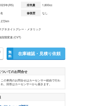
2023年(R5)
排気量
1,800cc
5名
修復歴
なし
1.2万km
マグネタイトグレー・メタリック
無段階変速 (CVT)
り
無
在庫確認・見積り依頼
料
についてのお問合せ
この車両のお問合せはカーセンサー経由で行わ
れ、回答はカーセンサーから届きます。
報