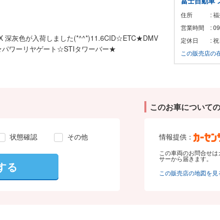
冨士自動車 
住所
: 
営業時間
: 
X 深灰色が入荷しました(*^^*)11.6CID☆ETC★DMV
定休日
: 
パワーリヤゲート☆STIタワーバー★
この販売店の
このお車について
状態確認
その他
情報提供：
この車両のお問合せは
サーから届きます。
する
この販売店の地図を見