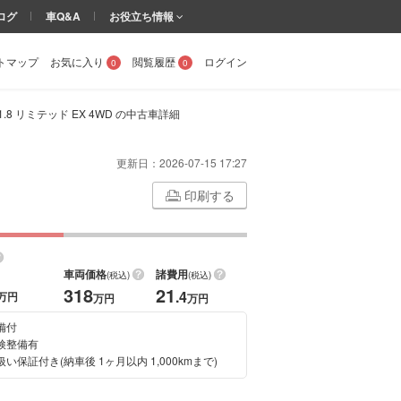
ログ
車Q&A
お役立ち情報
トマップ
お気に入り
閲覧履歴
ログイン
0
0
8 リミテッド EX 4WD の中古車詳細
更新日：
2026-07-15 17:27
印刷する
車両価格
諸費用
(税込)
(税込)
318
21
.4
万円
万円
万円
備付
検整備有
い保証付き(納車後 1ヶ月以内 1,000kmまで)