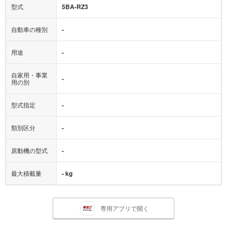
型式
5BA-RZ3
自動車の種別
-
用途
-
自家用・事業
-
用の別
型式指定
-
類別区分
-
原動機の型式
-
最大積載量
- kg
専用アプリで開く