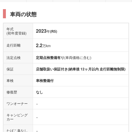
車両の状態
年式
2023
年
(R5)
(初年度登録)
2.2
走行距離
万km
法定点検
定期点検整備有り
(車両価格に含む)
保証
店舗取扱い保証付き(納車後 12ヶ月以内 走行距離無制限)
車検
車検整備付
修復歴
なし
ワンオーナー
−
キャンピング
−
カー
たばこ臭なし
−