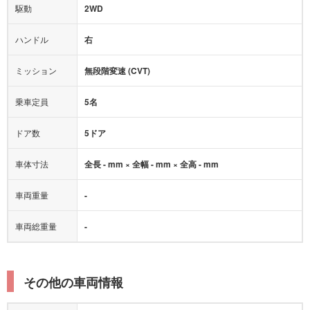
駆動
2WD
アダプティブクルーズコントロール
ハンドル
右
ヒルディセントコントロール
オートマチックハイビーム
ミッション
無段階変速 (CVT)
乗車定員
5名
ドア数
5ドア
車体寸法
全長 - mm × 全幅 - mm × 全高 - mm
車両重量
-
車両総重量
-
その他の車両情報