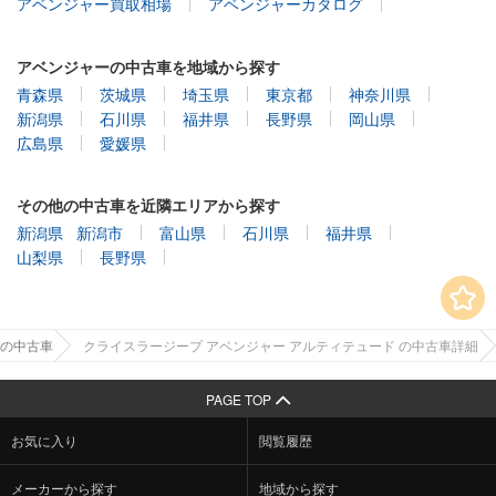
アベンジャー買取相場
アベンジャーカタログ
アベンジャーの中古車を地域から探す
青森県
茨城県
埼玉県
東京都
神奈川県
新潟県
石川県
福井県
長野県
岡山県
広島県
愛媛県
その他の中古車を近隣エリアから探す
新潟県
新潟市
富山県
石川県
福井県
山梨県
長野県
県の中古車
クライスラージープ アベンジャー アルティテュード の中古車詳細
PAGE TOP
お気に入り
閲覧履歴
メーカーから探す
地域から探す