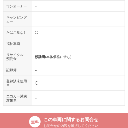
ワンオーナー
−
キャンピング
−
カー
たばこ臭なし
◯
福祉車両
−
リサイクル
預託済
(本体価格に含む)
預託金
記録簿
−
登録済未使用
◯
車
エコカー減税
−
対象車
この車両に関するお問合せ
お問合せの内容を選択してください