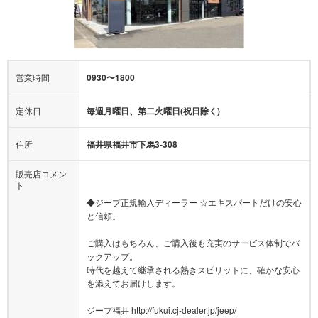
営業時間
0930〜1800
定休日
毎週月曜日、第二火曜日(祝日除く)
住所
福井県福井市下馬3-308
販売店コメン
ト
◆ジープ正規輸入ディーラー ☆エキスパートだけの安心
と信頼。
ご購入はもちろん、ご購入後も充実のサービス体制でバ
ックアップ。
時代を越えて継承される熱きスピリットに、確かな安心
を添えてお届けします。
ジープ福井 http://fukui.cj-dealer.jp/jeep/