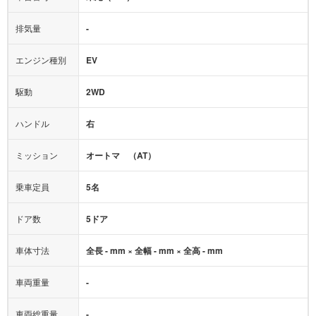
オーディオ：
-
モニター：
-
排気量
-
ミュージックプレイヤー接続可
ABS
サポカー
エンジン種別
EV
後席モニター
1500W給電
アクセル踏み間違い（誤発進）防止装置
駆動
2WD
アダプティブクルーズコントロール
ハンドル
右
ヒルディセントコントロール
オートマチックハイビーム
ミッション
オートマ （AT）
乗車定員
5名
ドア数
5ドア
車体寸法
全長 - mm × 全幅 - mm × 全高 - mm
車両重量
-
車両総重量
-