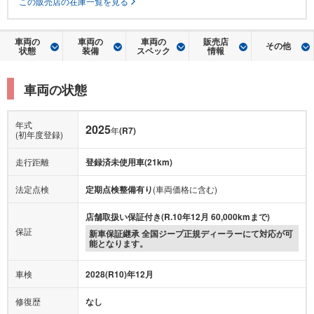
この販売店の在庫一覧を見る
車両の
車両の
車両の
販売店
その他
状態
装備
スペック
情報
車両の状態
年式
2025
年
(R7)
(初年度登録)
走行距離
登録済未使用車(21km)
法定点検
定期点検整備有り
(車両価格に含む)
店舗取扱い保証付き(R.10年12月 60,000kmまで)
保証
新車保証継承 全国ジープ正規ディーラーにて対応が可
能となります。
車検
2028(R10)年12月
修復歴
なし