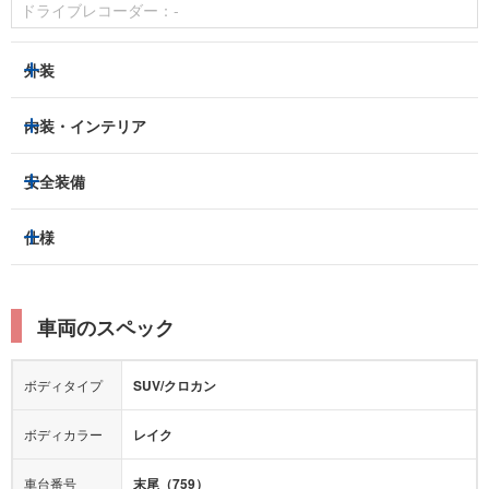
ドライブレコーダー：
-
外装
LEDヘッドライト
フロントフォグランプ
内装・インテリア
アルミホイール：
あり
3列シート
フルフラットシート
安全装備
スライドドア：
-
ベンチシート
パワーシート
トラクションコントロール
仕様
サンルーフ/ガラスルーフ
本革シート
キャプテンシート
レーンキープアシスト
横滑り防止装置
電動リアゲート
リフトアップ
寒冷地仕様
オットマン
ウォークスルー
衝突被害軽減プレーキ
衝突安全ボディー
ルーフレール
エアサスペンション
車両のスペック
シートヒーター
シートエアコン
障害物センサー
全周囲カメラ
エアロパーツ
ローダウン
カーナビ：
メモリーナビ他
ボディタイプ
SUV/クロカン
カメラ：
フロント
サイド
バック
全塗装済
テレビ：
-
エアバッグ：
4エアバッグ
ボディカラー
レイク
映像：
-
衝撃緩和ヘッドレスト
車台番号
末尾（759）