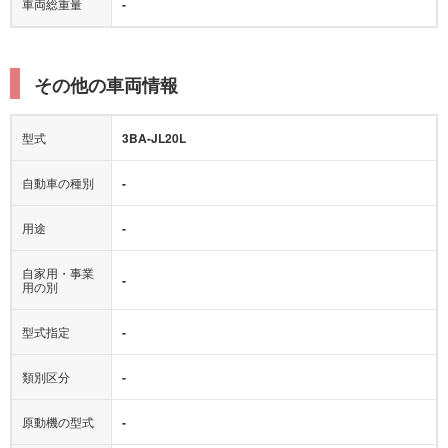
車両総重量
-
その他の車両情報
型式
3BA-JL20L
自動車の種別
-
用途
-
自家用・事業
-
用の別
型式指定
-
類別区分
-
原動機の型式
-