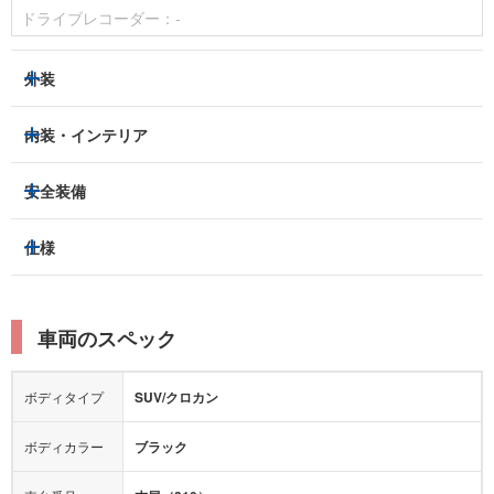
ドライブレコーダー：
-
外装
LEDヘッドライト
フロントフォグランプ
内装・インテリア
アルミホイール：
あり
3列シート
フルフラットシート
安全装備
スライドドア：
-
ベンチシート
パワーシート
トラクションコントロール
仕様
サンルーフ/ガラスルーフ
本革シート
キャプテンシート
レーンキープアシスト
横滑り防止装置
電動リアゲート
リフトアップ
寒冷地仕様
オットマン
ウォークスルー
衝突被害軽減プレーキ
衝突安全ボディー
ルーフレール
エアサスペンション
車両のスペック
シートヒーター
シートエアコン
障害物センサー
全周囲カメラ
エアロパーツ
ローダウン
カーナビ：
メモリーナビ他
ボディタイプ
SUV/クロカン
カメラ：
フロント
バック
全塗装済
テレビ：
-
エアバッグ：
4エアバッグ
ボディカラー
ブラック
映像：
-
衝撃緩和ヘッドレスト