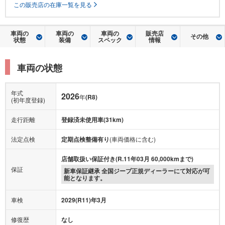
この販売店の在庫一覧を見る
車両の
車両の
車両の
販売店
その他
状態
装備
スペック
情報
車両の状態
年式
2026
年
(R8)
(初年度登録)
走行距離
登録済未使用車(31km)
法定点検
定期点検整備有り
(車両価格に含む)
店舗取扱い保証付き(R.11年03月 60,000kmまで)
保証
新車保証継承 全国ジープ正規ディーラーにて対応が可
能となります。
車検
2029(R11)年3月
修復歴
なし