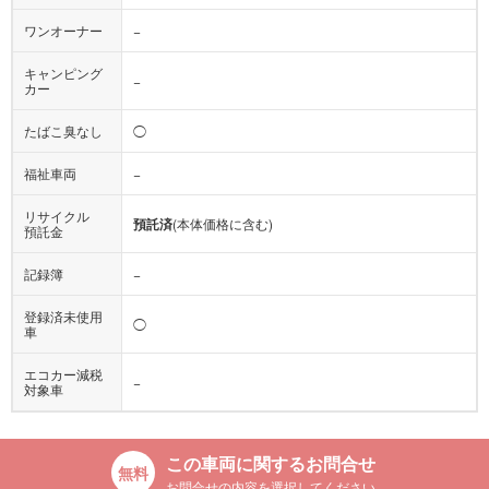
ワンオーナー
−
キャンピング
−
カー
たばこ臭なし
◯
福祉車両
−
リサイクル
預託済
(本体価格に含む)
預託金
記録簿
−
登録済未使用
◯
車
エコカー減税
−
対象車
この車両に関するお問合せ
お問合せの内容を選択してください