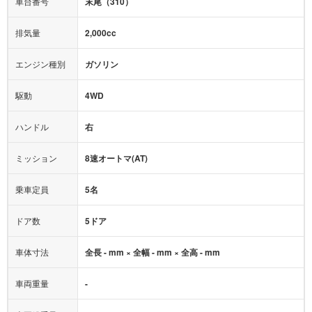
車台番号
末尾（310）
オーディオ：
-
モニター：
-
排気量
2,000cc
ミュージックプレイヤー接続可
ABS
サポカー
エンジン種別
ガソリン
後席モニター
1500W給電
アクセル踏み間違い（誤発進）防止装置
駆動
4WD
アダプティブクルーズコントロール
ハンドル
右
ヒルディセントコントロール
オートマチックハイビーム
ミッション
8速オートマ(AT)
乗車定員
5名
ドア数
5ドア
車体寸法
全長 - mm × 全幅 - mm × 全高 - mm
車両重量
-