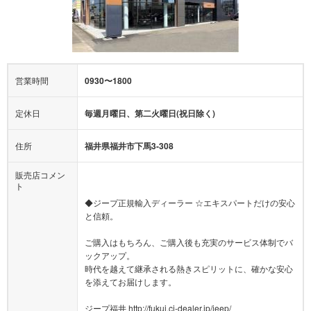
営業時間
0930〜1800
定休日
毎週月曜日、第二火曜日(祝日除く)
住所
福井県福井市下馬3-308
販売店コメン
ト
◆ジープ正規輸入ディーラー ☆エキスパートだけの安心
と信頼。
ご購入はもちろん、ご購入後も充実のサービス体制でバ
ックアップ。
時代を越えて継承される熱きスピリットに、確かな安心
を添えてお届けします。
ジープ福井 http://fukui.cj-dealer.jp/jeep/