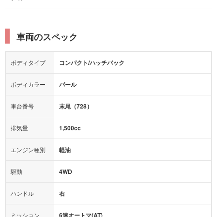
本革シート
キャプテンシート
レーンキープアシスト
横滑り防止装置
電動リアゲート
リフトアップ
寒冷地仕様
オットマン
ウォークスルー
衝突被害軽減プレーキ
衝突安全ボディー
ルーフレール
エアサスペンション
車両のスペック
シートヒーター
シートエアコン
障害物センサー
全周囲カメラ
エアロパーツ
ローダウン
カーナビ：
メモリーナビ他
ボディタイプ
コンパクト/ハッチバック
カメラ：
バック
全塗装済
テレビ：
フルセグ
エアバッグ：
4エアバッグ
ボディカラー
パール
映像：
DVD
衝撃緩和ヘッドレスト
車台番号
末尾（728）
オーディオ：
-
モニター：
-
排気量
1,500cc
ミュージックプレイヤー接続可
ABS
サポカー
エンジン種別
軽油
後席モニター
1500W給電
アクセル踏み間違い（誤発進）防止装置
駆動
4WD
アダプティブクルーズコントロール
ハンドル
右
ヒルディセントコントロール
オートマチックハイビーム
ミッション
6速オートマ(AT)