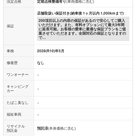
法定点検
定期点検整備有り
(車両価格に含む)
店舗取扱い保証付き(納車後 1ヶ月以内 1,000kmまで)
200項目以上の内容の保証があるので安心してご購入
いただけます。また、有料オプションにて最大3年間
保証
に延長可能。お客様の愛車に最適な保証プランをご提
案させていただきます。全国対応の保証となりますの
で…
車検
2028(R10)年3月
修復歴
なし
ワンオーナー
−
キャンピング
−
カー
たばこ臭なし
−
福祉車両
−
リサイクル
預託済
(本体価格に含む)
預託金