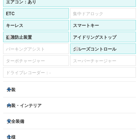
エアコン：
あり
ETC
集中ドアロック
キーレス
スマートキー
盗難防止装置
アイドリングストップ
パーキングアシスト
クルーズコントロール
ターボチャージャー
スーパーチャージャー
ドライブレコーダー：
-
外装
ヘッドライト
フロントフォグランプ
内装・インテリア
アルミホイール：
あり
3列シート
フルフラットシート
安全装備
スライドドア：
-
ベンチシート
パワーシート
トラクションコントロール
仕様
サンルーフ/ガラスルーフ