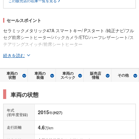
この販売店の在庫一覧を見る
セールスポイント
セラミックメタリック47A スマートキー/ Pスタート /純正ナビ/フル
セグ前席シートヒーター/バックカメラ/ETC/ハーフレザーシート/ス
テアリングスイッチ/前席シートヒーター
続きを読む
車両の
車両の
車両の
販売店
その他
状態
装備
スペック
情報
車両の状態
年式
2015
年
(H27)
(初年度登録)
4.6
走行距離
万km