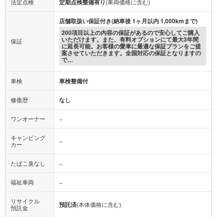
法定点検
定期点検整備有り
(車両価格に含む)
店舗取扱い保証付き(納車後 1ヶ月以内 1,000kmまで)
200項目以上の内容の保証があるので安心してご購入
いただけます。また、有料オプションにて最大3年間
保証
に延長可能。お客様の愛車に最適な保証プランをご提
案させていただきます。全国対応の保証となりますの
で…
車検
車検整備付
修復歴
なし
ワンオーナー
−
キャンピング
−
カー
たばこ臭なし
−
福祉車両
−
リサイクル
預託済
(本体価格に含む)
預託金