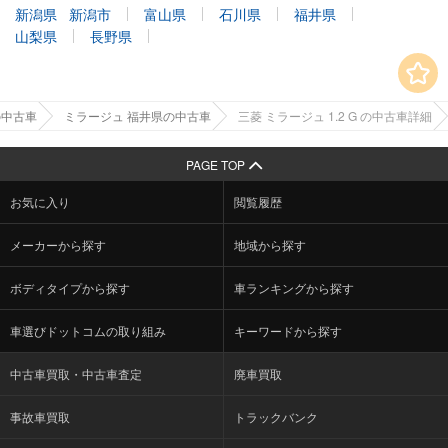
新潟県
新潟市
富山県
石川県
福井県
山梨県
長野県
の中古車
ミラージュ 福井県の中古車
三菱 ミラージュ 1.2 G の中古車詳細
PAGE TOP
お気に入り
閲覧履歴
メーカーから探す
地域から探す
ボディタイプから探す
車ランキングから探す
車選びドットコムの取り組み
キーワードから探す
中古車買取・中古車査定
廃車買取
事故車買取
トラックバンク