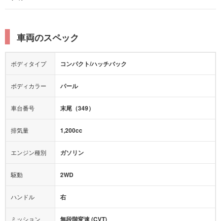
本革シート
キャプテンシート
レーンキープアシスト
横滑り防止装置
電動リアゲート
リフトアップ
寒冷地仕様
オットマン
ウォークスルー
衝突被害軽減プレーキ
衝突安全ボディー
ルーフレール
エアサスペンション
車両のスペック
シートヒーター
シートエアコン
障害物センサー
全周囲カメラ
エアロパーツ
ローダウン
カーナビ：
メモリーナビ他
ボディタイプ
コンパクト/ハッチバック
カメラ：
-
全塗装済
テレビ：
フルセグ
エアバッグ：
あり
ボディカラー
パール
映像：
-
衝撃緩和ヘッドレスト
車台番号
末尾（349）
オーディオ：
-
モニター：
-
排気量
1,200cc
ミュージックプレイヤー接続可
ABS
サポカー
エンジン種別
ガソリン
後席モニター
1500W給電
アクセル踏み間違い（誤発進）防止装置
駆動
2WD
アダプティブクルーズコントロール
ハンドル
右
ヒルディセントコントロール
オートマチックハイビーム
ミッション
無段階変速 (CVT)