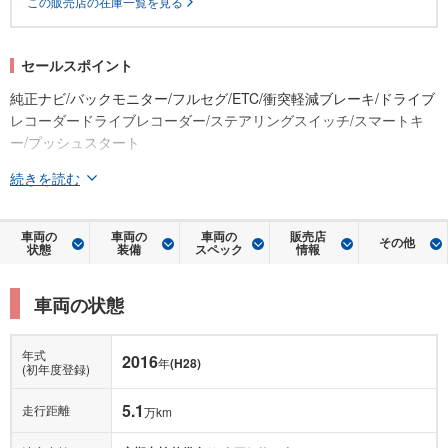
この販売店の在庫一覧を見る
セールスポイント
純正ナビ/バックモニター/フルセグ/ETC/衝突軽減ブレーキ/ドライブ
レコーダードライブレコーダー/ステアリングスイッチ/スマートキ
ー/プッシュスタート
続きを読む
車両の
車両の
車両の
販売店
その他
状態
装備
スペック
情報
車両の状態
年式
2016
年
(H28)
(初年度登録)
5.1
走行距離
万km