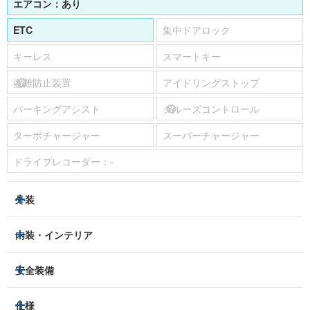
エアコン：
あり
ETC
集中ドアロック
キーレス
スマートキー
盗難防止装置
アイドリングストップ
パーキングアシスト
クルーズコントロール
ターボチャージャー
スーパーチャージャー
ドライブレコーダー：
-
外装
ヘッドライト
フロントフォグランプ
内装・インテリア
アルミホイール：
あり
3列シート
フルフラットシート
安全装備
スライドドア：
-
ベンチシート
パワーシート
トラクションコントロール
仕様
サンルーフ/ガラスルーフ