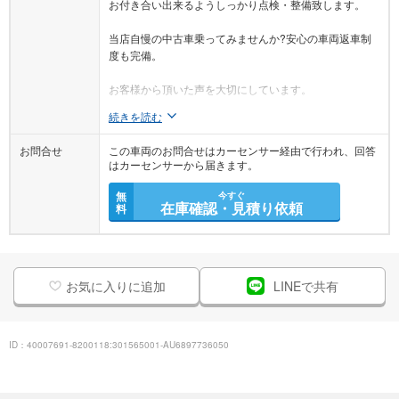
お付き合い出来るようしっかり点検・整備致します。
当店自慢の中古車乗ってみませんか?安心の車両返車制
度も完備。
お客様から頂いた声を大切にしています。
続きを読む
お問合せ
この車両のお問合せはカーセンサー経由で行われ、回答
はカーセンサーから届きます。
無
今すぐ
在庫確認・見積り依頼
料
お気に入りに追加
LINEで共有
ID：40007691-8200118:301565001-AU6897736050