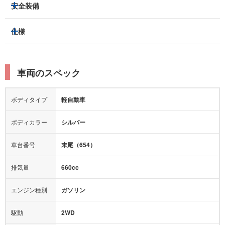
3列シート
フルフラットシート
安全装備
スライドドア：
-
ベンチシート
パワーシート
トラクションコントロール
仕様
サンルーフ/ガラスルーフ
本革シート
キャプテンシート
レーンキープアシスト
横滑り防止装置
電動リアゲート
リフトアップ
寒冷地仕様
オットマン
ウォークスルー
衝突被害軽減プレーキ
衝突安全ボディー
ルーフレール
エアサスペンション
車両のスペック
シートヒーター
シートエアコン
障害物センサー
全周囲カメラ
エアロパーツ
ローダウン
カーナビ：
ナビ
ボディタイプ
軽自動車
カメラ：
バック
全塗装済
テレビ：
フルセグ
エアバッグ：
ダブルエアバッグ
ボディカラー
シルバー
映像：
-
衝撃緩和ヘッドレスト
車台番号
末尾（654）
オーディオ：
CD
モニター：
-
排気量
660cc
ミュージックプレイヤー接続可
ABS
サポカー
エンジン種別
ガソリン
後席モニター
1500W給電
アクセル踏み間違い（誤発進）防止装置
駆動
2WD
アダプティブクルーズコントロール