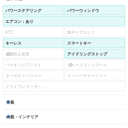
パワーステアリング
パワーウィンドウ
エアコン：
あり
ETC
集中ドアロック
キーレス
スマートキー
盗難防止装置
アイドリングストップ
パーキングアシスト
クルーズコントロール
ターボチャージャー
スーパーチャージャー
ドライブレコーダー：
-
外装
ヘッドライト
フロントフォグランプ
内装・インテリア
アルミホイール：
あり