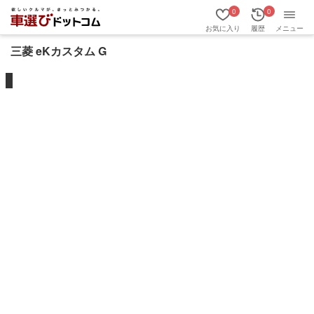
0
0
お気に入り
履歴
メニュー
三菱 eKカスタム G