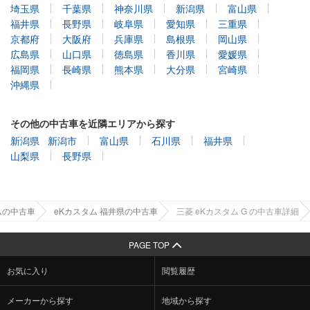
埼玉県
千葉県
神奈川県
新潟県
富山県
福井県
長野県
岐阜県
愛知県
三重県
京都府
大阪府
兵庫県
島根県
岡山県
広島県
山口県
徳島県
香川県
愛媛県
福岡県
長崎県
熊本県
大分県
宮崎県
沖縄県
その他の中古車を近隣エリアから探す
新潟県
新潟市
富山県
石川県
福井県
山梨県
長野県
ムの中古車
eKカスタム 福井県の中古車
三菱 eKカスタム G の中古車詳細
PAGE TOP
お気に入り
閲覧履歴
メーカーから探す
地域から探す