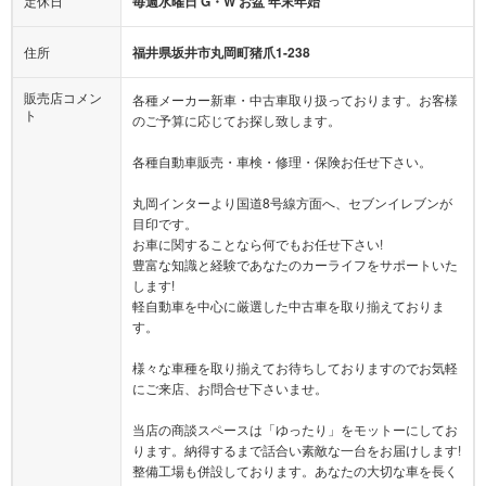
定休日
毎週水曜日 G・W お盆 年末年始
住所
福井県坂井市丸岡町猪爪1-238
販売店コメン
各種メーカー新車・中古車取り扱っております。お客様
ト
のご予算に応じてお探し致します。
各種自動車販売・車検・修理・保険お任せ下さい。
丸岡インターより国道8号線方面へ、セブンイレブンが
目印です。
お車に関することなら何でもお任せ下さい!
豊富な知識と経験であなたのカーライフをサポートいた
します!
軽自動車を中心に厳選した中古車を取り揃えておりま
す。
様々な車種を取り揃えてお待ちしておりますのでお気軽
にご来店、お問合せ下さいませ。
当店の商談スペースは「ゆったり」をモットーにしてお
ります。納得するまで話合い素敵な一台をお届けします!
整備工場も併設しております。あなたの大切な車を長く