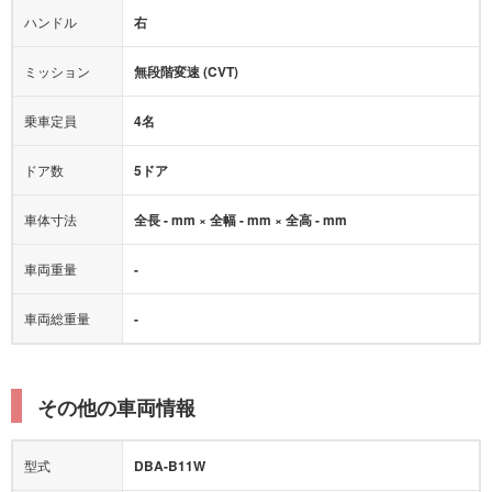
ハンドル
右
ヒルディセントコントロール
オートマチックハイビーム
ミッション
無段階変速 (CVT)
乗車定員
4名
ドア数
5ドア
車体寸法
全長 - mm × 全幅 - mm × 全高 - mm
車両重量
-
車両総重量
-
その他の車両情報
型式
DBA-B11W