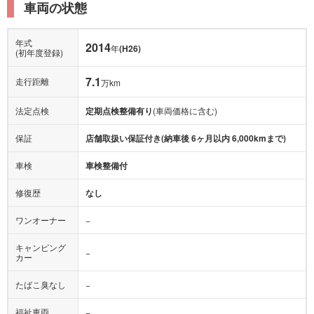
車両の状態
年式
2014
年
(H26)
(初年度登録)
7.1
走行距離
万km
法定点検
定期点検整備有り
(車両価格に含む)
保証
店舗取扱い保証付き(納車後 6ヶ月以内 6,000kmまで)
車検
車検整備付
修復歴
なし
ワンオーナー
−
キャンピング
−
カー
たばこ臭なし
−
福祉車両
−