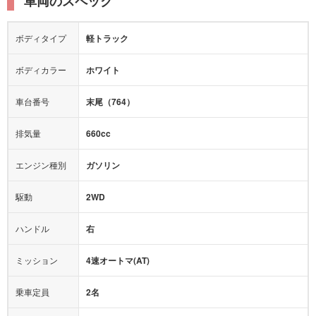
車両のスペック
シートヒーター
シートエアコン
ドライブレコーダー：
-
障害物センサー
全周囲カメラ
エアロパーツ
ローダウン
カーナビ：
-
ボディタイプ
軽トラック
カメラ：
バック
全塗装済
テレビ：
-
エアバッグ：
ダブルエアバッグ
ボディカラー
ホワイト
映像：
-
衝撃緩和ヘッドレスト
車台番号
末尾（764）
オーディオ：
-
モニター：
-
排気量
660cc
ミュージックプレイヤー接続可
ABS
サポカー
エンジン種別
ガソリン
後席モニター
1500W給電
アクセル踏み間違い（誤発進）防止装置
駆動
2WD
アダプティブクルーズコントロール
ハンドル
右
ヒルディセントコントロール
オートマチックハイビーム
ミッション
4速オートマ(AT)
乗車定員
2名