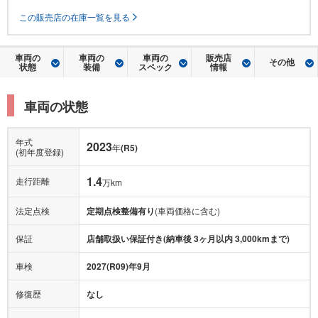
この販売店の在庫一覧を見る
車両の
車両の
車両の
販売店
その他
状態
装備
スペック
情報
車両の状態
年式
2023
年
(R5)
(初年度登録)
1.4
走行距離
万km
法定点検
定期点検整備有り
(車両価格に含む)
保証
店舗取扱い保証付き(納車後 3ヶ月以内 3,000kmまで)
車検
2027(R09)年9月
修復歴
なし