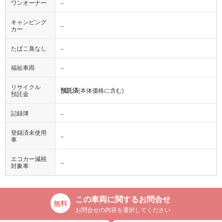
ワンオーナー
−
キャンピング
−
カー
たばこ臭なし
−
福祉車両
−
リサイクル
預託済
(本体価格に含む)
預託金
記録簿
−
登録済未使用
−
車
エコカー減税
−
対象車
この車両に関するお問合せ
お問合せの内容を選択してください