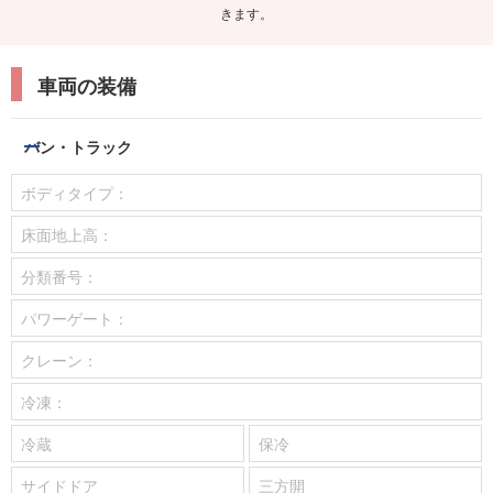
きます。
車両の装備
バン・トラック
ボディタイプ：
床面地上高：
分類番号：
パワーゲート：
クレーン：
冷凍：
冷蔵
保冷
サイドドア
三方開