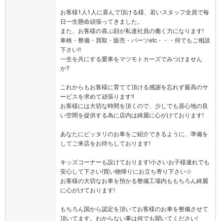
お客様1人1人に喜んで頂ける様、若いスタッフ全員で毎
日一生懸命頑張ってきました。
また、お客様の喜ぶ顔が私達社員の働く力になります!
車検・整備・買取・販売・パーツetc・・・何でもご相談
下さい!!
一生を共にする愛車をマツモトカーズでみつけません
か?
これからもお客様に育てて頂ける感謝を忘れず最高のサ
ービスを求めて頑張ります!!
お客様には大切な時間を頂くので、少しでも居心地の良
い空間を提供する為に店内は綺麗に心がけております!
あなたにピッタリのお車をご紹介できるように、準備を
してご来店をお待ちしております!
キッズコーナーも設けております!小さいお子様連れでも
安心して下さい!買い物帰りにお立ち寄り下さい☆
お客様の大切なお車を預かる整備工場内ももちろん綺麗
に心がけております!
もちろん国から認定を頂いてお客様のお車を整備させて
頂いてます。わからない事は何でも聞いてください!