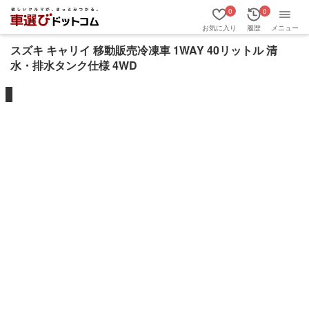
0
0
お気に入り
履歴
メニュー
スズキ キャリイ 移動販売冷凍車 1WAY 40リットル 清
水・排水タンク仕様 4WD