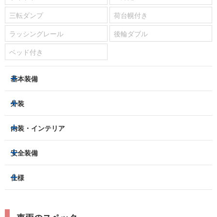
三転ダンプ
荷台幌付き
ラッシングレール
後輪ダブル
ベッド付き
基本装備
パワーステアリング
パワーウィンドウ
外装
エアコン：
あり
ヘッドライト
フロントフォグランプ
内装・インテリア
ETC
集中ドアロック
アルミホイール：
-
3列シート
フルフラットシート
安全装備
キーレス
スマートキー
スライドドア：
-
ベンチシート
パワーシート
盗難防止装置
アイドリングストップ
トラクションコントロール
仕様
サンルーフ/ガラスルーフ
本革シート
キャプテンシート
パーキングアシスト
クルーズコントロール
レーンキープアシスト
横滑り防止装置
電動リアゲート
リフトアップ
寒冷地仕様
オットマン
ウォークスルー
ターボチャージャー
スーパーチャージャー
衝突被害軽減プレーキ
衝突安全ボディー
ルーフレール
エアサスペンション