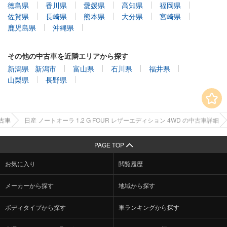
徳島県
香川県
愛媛県
高知県
福岡県
佐賀県
長崎県
熊本県
大分県
宮崎県
鹿児島県
沖縄県
その他の中古車を近隣エリアから探す
新潟県
新潟市
富山県
石川県
福井県
山梨県
長野県
古車
日産 ノートオーラ 1.2 G FOUR レザーエディション 4WD の中古車詳細
PAGE TOP
お気に入り
閲覧履歴
メーカーから探す
地域から探す
ボディタイプから探す
車ランキングから探す