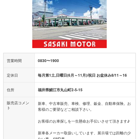
営業時間
0830〜1900
定休日
毎月第1土,日曜日(6月～11月)/祝日 お盆休み8/11～16
住所
福井県鯖江市丸山町2-5-15
販売店コメン
新車、中古車販売、車検、修理、鈑金、自動車保険。お
ト
客様のご要望などご相談下さい。
お客様のお車探しを一生懸命お手伝いさせて頂きます♪
新車各メーカー取扱いしています、展示場では距離の少
ない車、4WD車