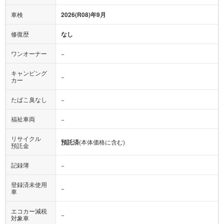
車検
2026(R08)年9月
修復歴
なし
ワンオーナー
−
キャンピング
−
カー
たばこ臭なし
−
福祉車両
−
リサイクル
預託済
(本体価格に含む)
預託金
記録簿
−
登録済未使用
−
車
エコカー減税
−
対象車