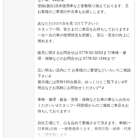
登録(届出)済未使用車など多数取り揃えております、又
お客様のご希望の中古車もお探しします。
あなただけの1台を見つけて下さい☆
スタッフ一同、皆さまのご来店をお待ちしております♪
一台一台の車の使用状況を把握し、安心・安全の向上に
努めます。
販売に関するお問合せは 0778-52-3252まで!車検・修
理・保険などのお問合せは 0778-52-1246まで!
広い明るい店内にて お客様のご要望などいろいろご相談
下さい♪
展示場には常時100台展示。ゆっくりとご覧下さい♪不
明点などお気軽にお問合せください(^^♪
車検・修理・鈑金・塗装・保険などお車の事ならお任せ
くださいい♪スタッフ一同皆様からのご連絡ご来店をお
待ちしております☆
自社工場にて、心を込めて整備させて頂きます。車検(一
日車検)点検・一般整備承ります。車両引取・納車・代車
もご用意致します