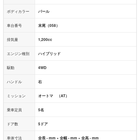
全塗装済
テレビ：
フルセグ
エアバッグ：
4エアバッグ
ボディカラー
パール
映像：
-
衝撃緩和ヘッドレスト
車台番号
末尾（058）
オーディオ：
-
モニター：
-
排気量
1,200cc
ミュージックプレイヤー接続可
ABS
サポカー
エンジン種別
ハイブリッド
後席モニター
1500W給電
アクセル踏み間違い（誤発進）防止装置
駆動
4WD
アダプティブクルーズコントロール
ハンドル
右
ヒルディセントコントロール
オートマチックハイビーム
ミッション
オートマ （AT）
乗車定員
5名
ドア数
5ドア
車体寸法
全長 - mm × 全幅 - mm × 全高 - mm