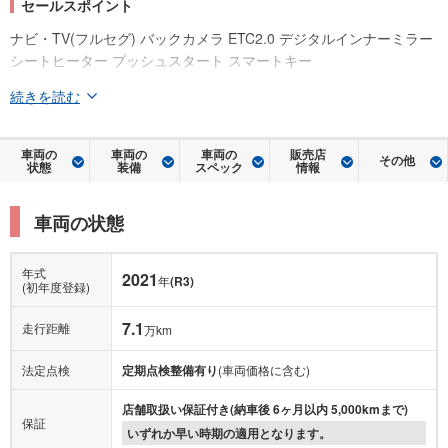
セールスポイント
ナビ・TV(フルセグ) バックカメラ ETC2.0 デジタルインナーミラー
シートヒーター プッシュスタート スマートキー
続きを読む
車両の
車両の
車両の
販売店
その他
状態
装備
スペック
情報
車両の状態
年式
2021
年
(R3)
(初年度登録)
7.1
走行距離
万km
法定点検
定期点検整備有り
(車両価格に含む)
店舗取扱い保証付き(納車後 6ヶ月以内 5,000kmまで)
保証
いずれか早い時期の適用となります。