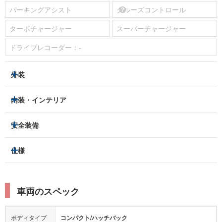
パーキングアシスト
クルーズコントロール
ターボチャージャー
スーパーチャージャー
ドライブレコーダー：
-
外装
ヘッドライト
フロントフォグランプ
内装・インテリア
アルミホイール：
あり
3列シート
フルフラットシート
安全装備
スライドドア：
-
ベンチシート
パワーシート
トラクションコントロール
仕様
サンルーフ/ガラスルーフ
本革シート
キャプテンシート
レーンキープアシスト
横滑り防止装置
電動リアゲート
リフトアップ
寒冷地仕様
オットマン
ウォークスルー
衝突被害軽減プレーキ
衝突安全ボディー
ルーフレール
エアサスペンション
車両のスペック
シートヒーター
シートエアコン
障害物センサー
全周囲カメラ
エアロパーツ
ローダウン
カーナビ：
メモリーナビ他
ボディタイプ
コンパクト/ハッチバック
カメラ：
フロント
サイド
バック