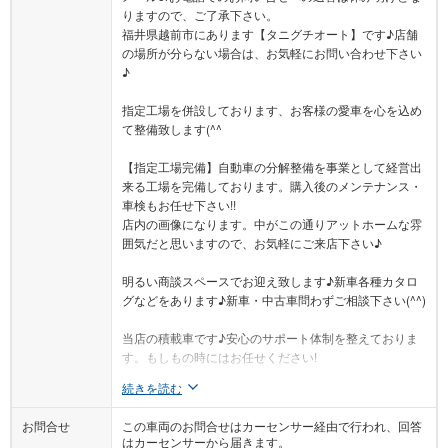
りますので、ご了承下さい。
福井県越前市にあります【タニグチオート】です♪店舗
の場所が分らない場合は、お気軽にお問い合わせ下さい
♪
指定工場を併設しております、お客様の愛車を心を込め
て整備致します(^^ゞ
【指定工場完備】自動車の分解整備を事業として経営出
来る工場を完備しております。購入後のメンテナンス・
車検もお任せ下さい!!
店内の画像になります。中がこの通りアットホームな雰
囲気だと思いますので、お気軽にご来店下さい♪
明るい商談スペースでお迎え致します♪新車各種カタロ
グなどをあります♪新車・中古車問わずご相談下さい(^^)
当店の積載車です♪安心のサポート体制を整えておりま
す。もしもの時にはお任せください!
続きを読む
お問合せ
この車両のお問合せはカーセンサー経由で行われ、回答
はカーセンサーから届きます。