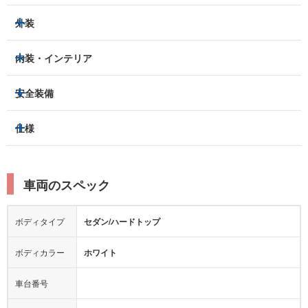
外装
ヘッドライト
フロントフォグランプ
内装・インテリア
アルミホイール：
-
3列シート
フルフラットシート
安全装備
スライドドア：
-
ベンチシート
パワーシート
トラクションコントロール
仕様
サンルーフ/ガラスルーフ
本革シート
キャプテンシート
レーンキープアシスト
横滑り防止装置
電動リアゲート
リフトアップ
寒冷地仕様
オットマン
ウォークスルー
衝突被害軽減プレーキ
衝突安全ボディー
ルーフレール
エアサスペンション
車両のスペック
シートヒーター
シートエアコン
障害物センサー
全周囲カメラ
エアロパーツ
ローダウン
カーナビ：
-
ボディタイプ
セダン/ハードトップ
カメラ：
-
全塗装済
テレビ：
-
エアバッグ：
-
ボディカラー
ホワイト
映像：
-
衝撃緩和ヘッドレスト
車台番号
オーディオ：
-
モニター：
-