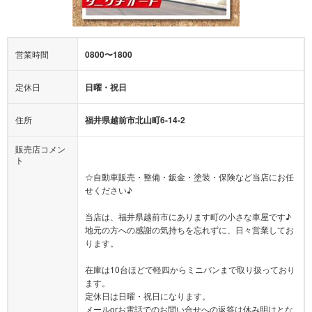
営業時間
0800〜1800
定休日
日曜・祝日
住所
福井県越前市北山町6-14-2
販売店コメン
ト
☆自動車販売・整備・鈑金・塗装・保険など当店にお任
せください♪
当店は、福井県越前市にあります町の小さな車屋です♪
地元の方への感謝の気持ちを忘れずに、日々営業してお
ります。
在庫は10台ほどで軽四からミニバンまで取り扱っており
ます。
定休日は日曜・祝日になります。
メールorお電話でのお問い合せへの返答は休み明けとな