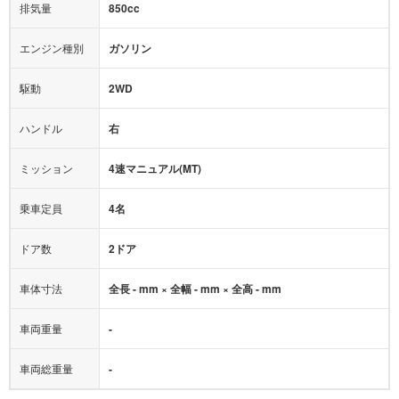
排気量
850cc
ミュージックプレイヤー接続可
ABS
サポカー
エンジン種別
ガソリン
後席モニター
1500W給電
アクセル踏み間違い（誤発進）防止装置
駆動
2WD
アダプティブクルーズコントロール
ハンドル
右
ヒルディセントコントロール
オートマチックハイビーム
ミッション
4速マニュアル(MT)
乗車定員
4名
ドア数
2ドア
車体寸法
全長 - mm × 全幅 - mm × 全高 - mm
車両重量
-
車両総重量
-