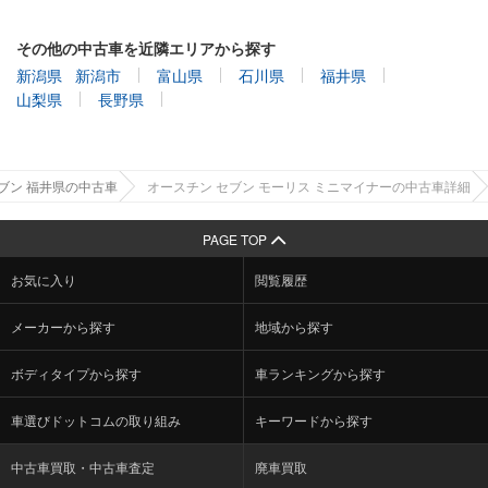
その他の中古車を近隣エリアから探す
新潟県
新潟市
富山県
石川県
福井県
山梨県
長野県
ブン 福井県の中古車
オースチン セブン モーリス ミニマイナーの中古車詳細
PAGE TOP
お気に入り
閲覧履歴
メーカーから探す
地域から探す
ボディタイプから探す
車ランキングから探す
車選びドットコムの取り組み
キーワードから探す
中古車買取・中古車査定
廃車買取