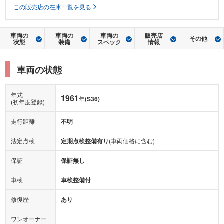
この販売店の在庫一覧を見る
車両の
車両の
車両の
販売店
その他
状態
装備
スペック
情報
車両の状態
年式
1961
年
(S36)
(初年度登録)
走行距離
不明
法定点検
定期点検整備有り
(車両価格に含む)
保証
保証無し
車検
車検整備付
修復歴
あり
ワンオーナー
−