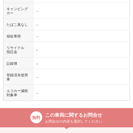
キャンピング
−
カー
たばこ臭なし
−
福祉車両
−
リサイクル
-
預託金
記録簿
−
登録済未使用
−
車
エコカー減税
−
対象車
この車両に関するお問合せ
お問合せの内容を選択してください