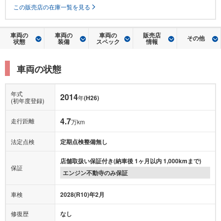
車両の
車両の
車両の
販売店
その他
状態
装備
スペック
情報
車両の状態
年式
2014
年
(H26)
(初年度登録)
4.7
走行距離
万km
法定点検
定期点検整備無し
店舗取扱い保証付き(納車後 1ヶ月以内 1,000kmまで)
保証
エンジン不動寺のみ保証
車検
2028(R10)年2月
修復歴
なし