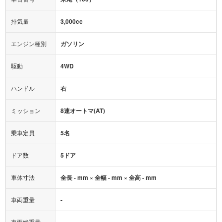
オーディオ：
CD
ミュージックサーバー
モニター：
-
排気量
3,000cc
ミュージックプレイヤー接続可
ABS
サポカー
エンジン種別
ガソリン
後席モニター
1500W給電
アクセル踏み間違い（誤発進）防止装置
駆動
4WD
アダプティブクルーズコントロール
ハンドル
右
ヒルディセントコントロール
オートマチックハイビーム
ミッション
8速オートマ(AT)
乗車定員
5名
ドア数
5ドア
車体寸法
全長 - mm × 全幅 - mm × 全高 - mm
車両重量
-
車両総重量
-