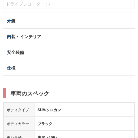
外装
LEDヘッドライト
フロントフォグランプ
内装・インテリア
アルミホイール：
あり
3列シート
フルフラットシート
安全装備
スライドドア：
-
ベンチシート
パワーシート
トラクションコントロール
仕様
サンルーフ/ガラスルーフ
本革シート
キャプテンシート
レーンキープアシスト
横滑り防止装置
電動リアゲート
リフトアップ
寒冷地仕様
オットマン
ウォークスルー
衝突被害軽減プレーキ
衝突安全ボディー
ルーフレール
エアサスペンション
車両のスペック
シートヒーター
シートエアコン
障害物センサー
全周囲カメラ
エアロパーツ
ローダウン
カーナビ：
DVDナビ
ボディタイプ
SUV/クロカン
カメラ：
フロント
サイド
バック
全塗装済
テレビ：
-
エアバッグ：
-
ボディカラー
ブラック
映像：
DVD
衝撃緩和ヘッドレスト
車台番号
末尾（105）