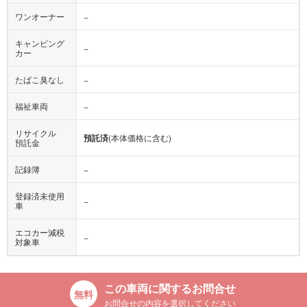
ワンオーナー
−
キャンピング
−
カー
たばこ臭なし
−
福祉車両
−
リサイクル
預託済
(本体価格に含む)
預託金
記録簿
−
登録済未使用
−
車
エコカー減税
−
対象車
この車両に関するお問合せ
お問合せの内容を選択してください