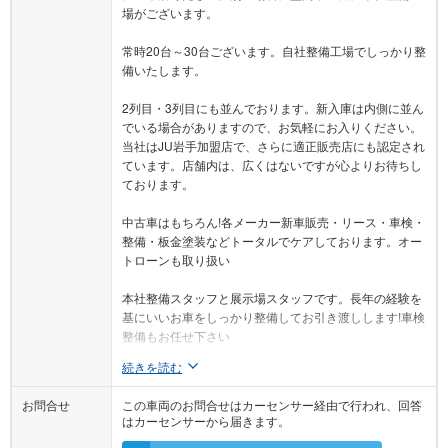
場がございます。
常時20台～30台ございます。自社整備工場でしっかり整
備いたします。
2列目・3列目にも並んでおります。新入庫は内側に並ん
でいる場合がありますので、お気軽にお入りください。
当社はJU岩手加盟店で、さらに適正販売店にも認定され
ています。店舗内は、広くはないですが心よりお待ちし
ております。
中古車はもちろん!各メーカー新車販売・リース・車検・
整備・板金塗装などトータルでケアしております。オー
トローンも取り扱い
本社整備スタッフと展示場スタッフです。長年の経験を
基にいいお車をしっかり整備してお引き渡しします!車検
整備もお任せ下さい
続きを読む
お問合せ
この車両のお問合せはカーセンサー経由で行われ、回答
はカーセンサーから届きます。