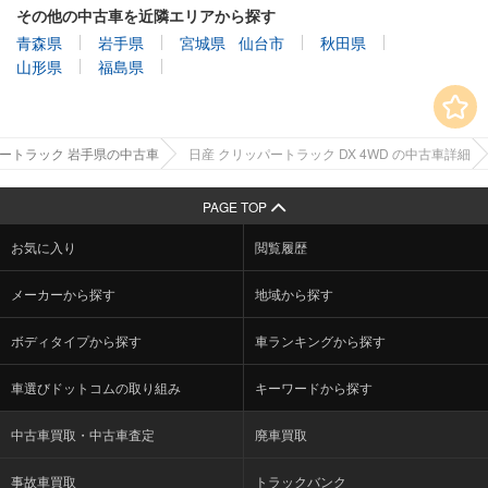
その他の中古車を近隣エリアから探す
青森県
岩手県
宮城県
仙台市
秋田県
山形県
福島県
ートラック 岩手県の中古車
日産 クリッパートラック DX 4WD の中古車詳細
PAGE TOP
お気に入り
閲覧履歴
メーカーから探す
地域から探す
ボディタイプから探す
車ランキングから探す
車選びドットコムの取り組み
キーワードから探す
中古車買取・中古車査定
廃車買取
事故車買取
トラックバンク