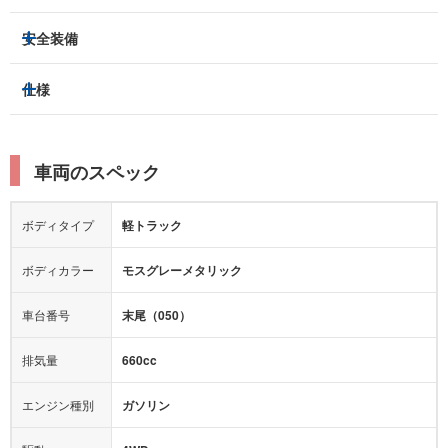
ETC
集中ドアロック
アルミホイール：
-
3列シート
フルフラットシート
安全装備
キーレス
スマートキー
スライドドア：
-
ベンチシート
パワーシート
盗難防止装置
アイドリングストップ
トラクションコントロール
仕様
サンルーフ/ガラスルーフ
本革シート
キャプテンシート
パーキングアシスト
クルーズコントロール
レーンキープアシスト
横滑り防止装置
電動リアゲート
リフトアップ
寒冷地仕様
オットマン
ウォークスルー
ターボチャージャー
スーパーチャージャー
衝突被害軽減プレーキ
衝突安全ボディー
ルーフレール
エアサスペンション
車両のスペック
シートヒーター
シートエアコン
ドライブレコーダー：
-
障害物センサー
全周囲カメラ
エアロパーツ
ローダウン
カーナビ：
-
ボディタイプ
軽トラック
カメラ：
-
全塗装済
テレビ：
-
エアバッグ：
ダブルエアバッグ
ボディカラー
モスグレーメタリック
映像：
-
衝撃緩和ヘッドレスト
車台番号
末尾（050）
オーディオ：
-
モニター：
-
排気量
660cc
ミュージックプレイヤー接続可
ABS
サポカー
エンジン種別
ガソリン
後席モニター
1500W給電
アクセル踏み間違い（誤発進）防止装置