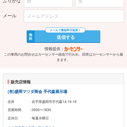
ふりがな
メール
無
送信する
料
情報提供：
この車両のお問合せはカーセンサー経由で行われ、回答はカーセンサーから届
きます。
販売店情報
(有)盛岡マツダ商会 手代森展示場
住所
: 岩手県盛岡市手代森14-19-19
営業時間
: 0930〜1830
定休日
: 毎週水曜日