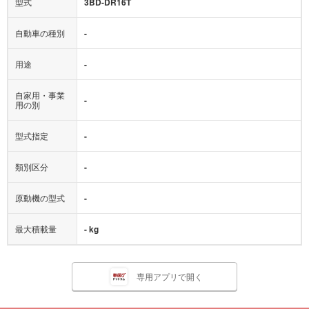
型式
3BD-DR16T
自動車の種別
-
用途
-
自家用・事業
-
用の別
型式指定
-
類別区分
-
原動機の型式
-
最大積載量
- kg
専用アプリで開く