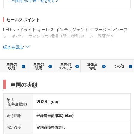
この販売店の在庫一覧を見る
セールスポイント
LEDヘッドライト キーレス インテリジェント エマージェンシーブ
レーキパワーウィンドウ 横滑り防止機能 メーカー保証付き
続きを読む
車両の
車両の
車両の
販売店
その他
状態
装備
スペック
情報
車両の状態
年式
2026
年
(R8)
(初年度登録)
走行距離
登録済未使用車(10km)
法定点検
定期点検整備無し