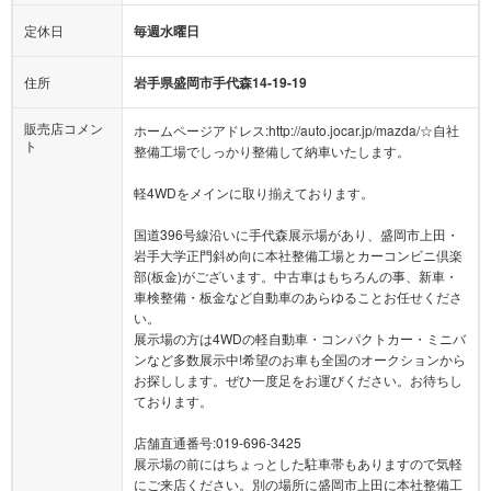
定休日
毎週水曜日
住所
岩手県盛岡市手代森14-19-19
販売店コメン
ホームページアドレス:http://auto.jocar.jp/mazda/☆自社
ト
整備工場でしっかり整備して納車いたします。
軽4WDをメインに取り揃えております。
国道396号線沿いに手代森展示場があり、盛岡市上田・
岩手大学正門斜め向に本社整備工場とカーコンビニ倶楽
部(板金)がございます。中古車はもちろんの事、新車・
車検整備・板金など自動車のあらゆることお任せくださ
い。
展示場の方は4WDの軽自動車・コンパクトカー・ミニバ
ンなど多数展示中!希望のお車も全国のオークションから
お探しします。ぜひ一度足をお運びください。お待ちし
ております。
店舗直通番号:019-696-3425
展示場の前にはちょっとした駐車帯もありますので気軽
にご来店ください。別の場所に盛岡市上田に本社整備工