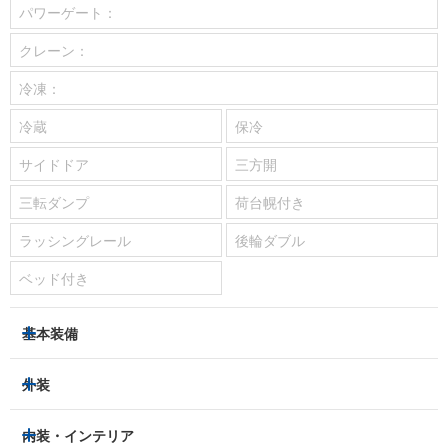
パワーゲート：
クレーン：
冷凍：
冷蔵
保冷
サイドドア
三方開
三転ダンプ
荷台幌付き
ラッシングレール
後輪ダブル
ベッド付き
基本装備
パワーステアリング
パワーウィンドウ
外装
エアコン：
あり
LEDヘッドライト
フロントフォグランプ
内装・インテリア