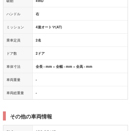
駆動
4WD
アダプティブクルーズコントロール
ハンドル
右
ヒルディセントコントロール
オートマチックハイビーム
ミッション
4速オートマ(AT)
乗車定員
2名
ドア数
2ドア
車体寸法
全長 - mm × 全幅 - mm × 全高 - mm
車両重量
-
車両総重量
-
その他の車両情報