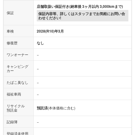
店舗取扱い保証付き(納車後 3ヶ月以内 3,000kmまで)
保証
保証内容等、詳しくはスタッフまでお気軽にお問い合
わせください!
車検
2028(R10)年3月
修復歴
なし
ワンオーナー
−
キャンピング
−
カー
たばこ臭なし
−
福祉車両
−
リサイクル
預託済
(本体価格に含む)
預託金
記録簿
−
登録済未使用