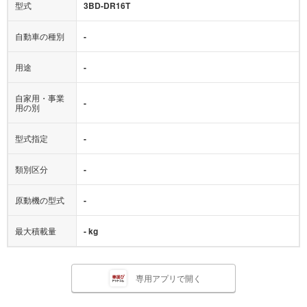
型式
3BD-DR16T
自動車の種別
-
用途
-
自家用・事業
-
用の別
型式指定
-
類別区分
-
原動機の型式
-
最大積載量
- kg
専用アプリで開く