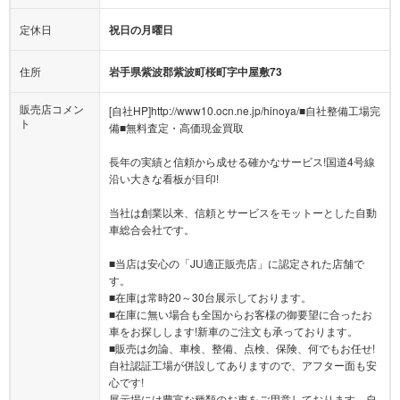
定休日
祝日の月曜日
住所
岩手県紫波郡紫波町桜町字中屋敷73
販売店コメン
[自社HP]http://www10.ocn.ne.jp/hinoya/■自社整備工場完
ト
備■無料査定・高価現金買取
長年の実績と信頼から成せる確かなサービス!国道4号線
沿い大きな看板が目印!
当社は創業以来、信頼とサービスをモットーとした自動
車総合会社です。
■当店は安心の「JU適正販売店」に認定された店舗で
す。
■在庫は常時20～30台展示しております。
■在庫に無い場合も全国からお客様の御要望に合ったお
車をお探しします!新車のご注文も承っております。
■販売は勿論、車検、整備、点検、保険、何でもお任せ!
自社認証工場が併設してありますので、アフター面も安
心です!
展示場には豊富な種類のお車をご用意しております。自