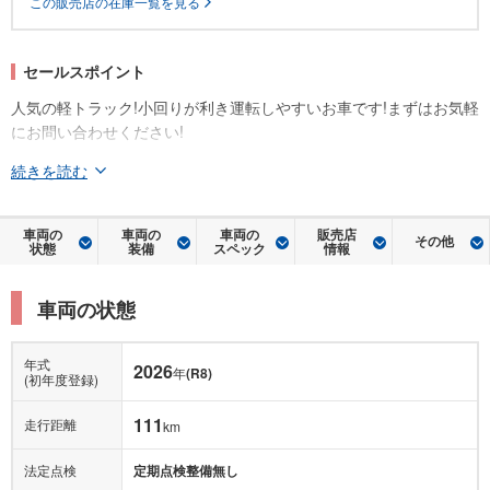
この販売店の在庫一覧を見る
セールスポイント
人気の軽トラック!小回りが利き運転しやすいお車です!まずはお気軽
にお問い合わせください!
続きを読む
車両の
車両の
車両の
販売店
その他
状態
装備
スペック
情報
車両の状態
年式
2026
年
(R8)
(初年度登録)
111
走行距離
km
法定点検
定期点検整備無し