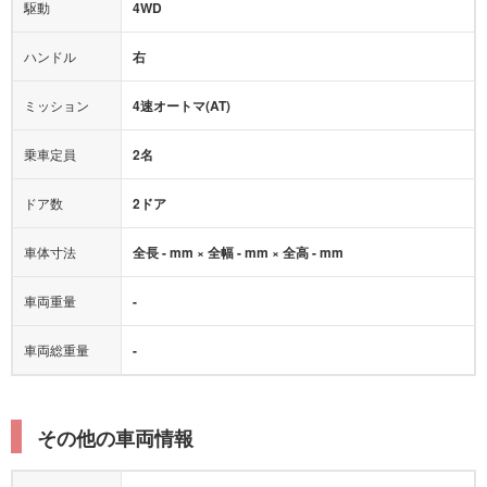
駆動
4WD
アダプティブクルーズコントロール
ハンドル
右
ヒルディセントコントロール
オートマチックハイビーム
ミッション
4速オートマ(AT)
乗車定員
2名
ドア数
2ドア
車体寸法
全長 - mm × 全幅 - mm × 全高 - mm
車両重量
-
車両総重量
-
その他の車両情報