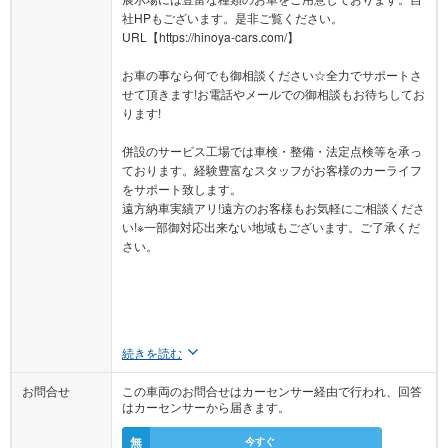
社HPもございます。是非ご覧ください。
URL【https://hinoya-cars.com/】
お車の事なら何でも御相談ください☆全力でサポートさ
せて頂きます!お電話やメールでの御相談もお待ちしてお
ります!
併設のサービス工場では車検・整備・法定点検等を承っ
ております。経験豊富なスタッフがお客様のカーライフ
をサポート致します。
遠方納車実績アリ!遠方のお客様もお気軽にご相談くださ
い!※一部御対応出来ない地域もございます。ご了承くだ
さい。
続きを読む
お問合せ
この車両のお問合せはカーセンサー経由で行われ、回答
はカーセンサーから届きます。
無
今すぐ