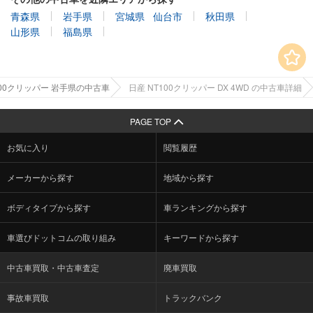
青森県
岩手県
宮城県
仙台市
秋田県
山形県
福島県
100クリッパー 岩手県の中古車
日産 NT100クリッパー DX 4WD の中古車詳細
PAGE TOP
お気に入り
閲覧履歴
メーカーから探す
地域から探す
ボディタイプから探す
車ランキングから探す
車選びドットコムの取り組み
キーワードから探す
中古車買取・中古車査定
廃車買取
事故車買取
トラックバンク