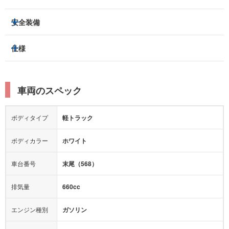
ETC
集中ドアロック
アルミホイール：
-
3列シート
フルフラットシート
安全装備
キーレス
スマートキー
スライドドア：
-
ベンチシート
パワーシート
盗難防止装置
アイドリングストップ
トラクションコントロール
仕様
サンルーフ/ガラスルーフ
本革シート
キャプテンシート
パーキングアシスト
クルーズコントロール
レーンキープアシスト
横滑り防止装置
電動リアゲート
リフトアップ
寒冷地仕様
オットマン
ウォークスルー
ターボチャージャー
スーパーチャージャー
衝突被害軽減プレーキ
衝突安全ボディー
ルーフレール
エアサスペンション
車両のスペック
シートヒーター
シートエアコン
ドライブレコーダー：
-
障害物センサー
全周囲カメラ
エアロパーツ
ローダウン
カーナビ：
-
ボディタイプ
軽トラック
カメラ：
-
全塗装済
テレビ：
-
エアバッグ：
ダブルエアバッグ
ボディカラー
ホワイト
映像：
-
衝撃緩和ヘッドレスト
車台番号
末尾（568）
オーディオ：
-
モニター：
-
排気量
660cc
ミュージックプレイヤー接続可
ABS
サポカー
エンジン種別
ガソリン
後席モニター
1500W給電
アクセル踏み間違い（誤発進）防止装置