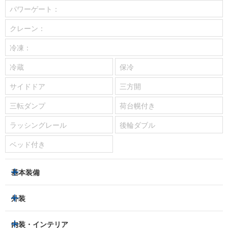
パワーゲート：
クレーン：
冷凍：
冷蔵
保冷
サイドドア
三方開
三転ダンプ
荷台幌付き
ラッシングレール
後輪ダブル
ベッド付き
基本装備
パワーステアリング
パワーウィンドウ
外装
エアコン：
あり
ヘッドライト
フロントフォグランプ
内装・インテリア