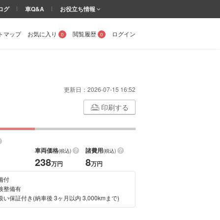
ログ
車Q&A
お役立ち情報
トマップ
お気に入り
閲覧履歴
ログイン
0
0
更新日：
2026-07-15 16:52
印刷する
車両価格
諸費用
(税込)
(税込)
238
8
万円
万円
備付
検整備有
い保証付き(納車後 3ヶ月以内 3,000kmまで)