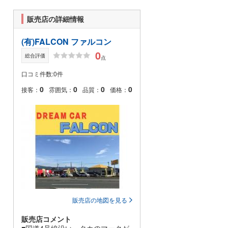
販売店の詳細情報
(有)FALCON ファルコン
0
総合評価
点
口コミ件数:0件
0
0
0
0
接客：
雰囲気：
品質：
価格：
販売店の地図を見る
販売店コメント