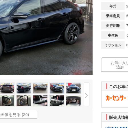
年式
乗車定員
走行距離
車体色
ミッション
お気に入
追加
このお車
画像を見る (20)
販売店情