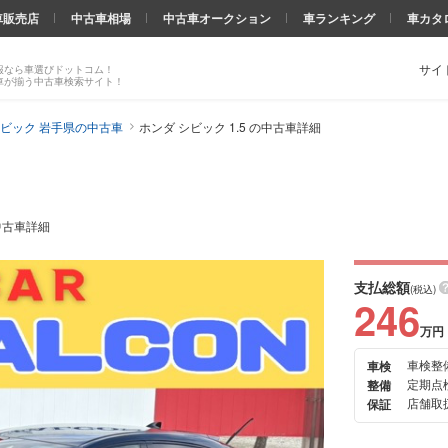
車販売店
中古車相場
中古車オークション
車ランキング
車カタ
サイ
報なら車選びドットコム！
車が揃う中古車検索サイト！
ビック 岩手県の中古車
ホンダ シビック 1.5 の中古車詳細
の中古車詳細
支払総額
(税込)
246
万円
車検整
車検
次の
定期点
整備
画像
店舗取扱
保証