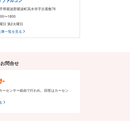
ON ファルコン
 岩手県紫波郡紫波町高水寺字古屋敷76
0900〜1800
水曜日 第2火曜日
在庫一覧を見る
のお問合せ
カーセンサー経由で行われ、回答はカーセン
る