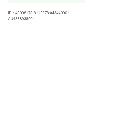
さらに「高価現金買取!!」も実施し
ております。
ID：
40008178-8112878:043449001-
AU6838938504
お客様の愛車を手放す際はぜひお
電話下さい。
スタッフ一同お客様のご来店をお
待ちしております。
良質車ゾクゾク入庫中!お気軽にご
来店下さい!!
国道4号線沿い、大きな黄色い看板
が目印!!
アットホームな店内です。お車の
事なら何でもご相談下さい!
当店は品質に自信があります!お客
様の目でお確かめ下さい!