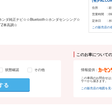
(有)FALC
住所
:
営業時間
: 
ダ純正ナビ☆☆Bluetooth☆ホンダセンシング☆
定休日
: 
TZ車高調☆
この販売店の
このお車について
状態確認
その他
情報提供：
この車両のお問合せは
サーから届きます。
する
この販売店の地図を見