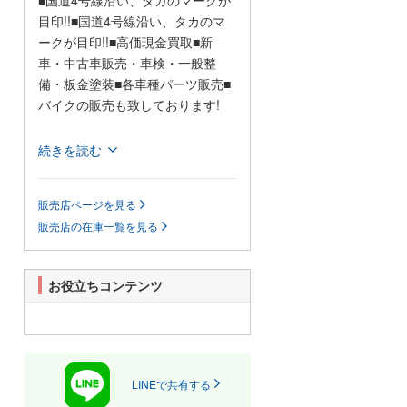
■国道4号線沿い、タカのマークが
目印!!■国道4号線沿い、タカのマ
ークが目印!!■高価現金買取■新
車・中古車販売・車検・一般整
備・板金塗装■各車種パーツ販売■
バイクの販売も致しております!
創立26周年!国道4号線沿い!皆様の
続きを読む
ご来店お待ちしております!
販売店ページを見る
当店はお車探しはもちろん、車
販売店の在庫一覧を見る
検、一般整備、板金塗装など、お
客様のカーライフを全力でバック
アップ致します。
お役立ちコンテンツ
また展示車に無いお車でも、お客
様のご予算に応じて全国の会場よ
り、ご希望のお車をお探し致しま
すのでお気軽にご相談下さい。
LINEで共有する