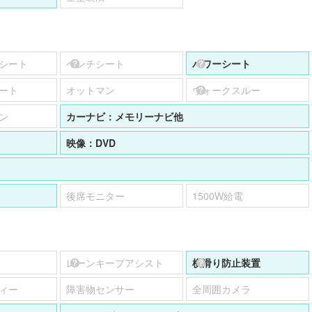
シート
ベンチシート
パワーシート
ート
オットマン
ウォークスルー
ン
カーナビ：
メモリーナビ他
映像：
DVD
後席モニター
1500W給電
レーンキープアシスト
横滑り防止装置
ィー
障害物センサー
全周囲カメラ