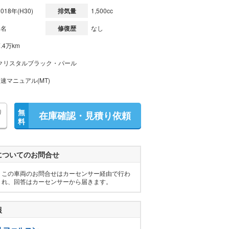
2018年(H30)
排気量
1,500cc
5名
修復歴
なし
7.4万km
クリスタルブラック・パール
6速マニュアル(MT)
り
無
在庫確認・見積り依頼
料
についてのお問合せ
この車両のお問合せはカーセンサー経由で行わ
れ、回答はカーセンサーから届きます。
報