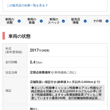
車両の
車両の
車両の
販売店
その他
状態
装備
スペック
情報
車両の状態
年式
2017
年
(H29)
(初年度登録)
5.4
走行距離
万km
法定点検
定期点検整備有り
(車両価格に含む)
店舗取扱い保証付き(納車後 6ヶ月以内 5,000kmまで)
◆エンジン性能◆ミッション性能◆エアコン性能など
保証
純正部品を対象に6ヶ月又は5000キロどちらか早い方
まで性能保障致します☆ ※有償保障延長プランもご用
意しています☆最長3年間、走行距離無制限保証延…
検なし
車検整備（法定24ヶ月定期点検整備／商用車は12ヶ月）を実施しま
車検
せん。