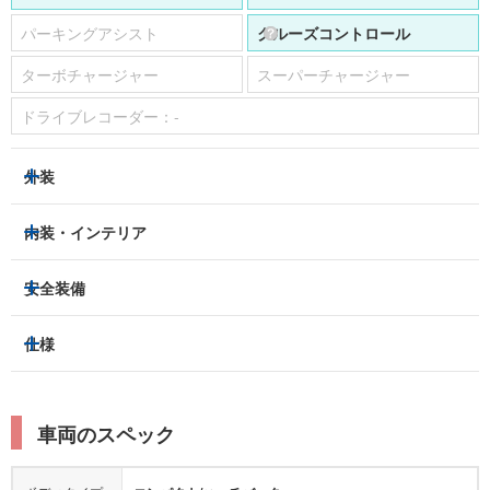
パーキングアシスト
クルーズコントロール
ターボチャージャー
スーパーチャージャー
ドライブレコーダー：
-
外装
LEDヘッドライト
フロントフォグランプ
内装・インテリア
アルミホイール：
あり
3列シート
フルフラットシート
安全装備
スライドドア：
-
ベンチシート
パワーシート
トラクションコントロール
仕様
サンルーフ/ガラスルーフ
本革シート
キャプテンシート
レーンキープアシスト
横滑り防止装置
電動リアゲート
リフトアップ
寒冷地仕様
オットマン
ウォークスルー
衝突被害軽減プレーキ
衝突安全ボディー
ルーフレール
エアサスペンション
車両のスペック
シートヒーター
シートエアコン
障害物センサー
全周囲カメラ
エアロパーツ
ローダウン
カーナビ：
メモリーナビ他
ボディタイプ
コンパクト/ハッチバック
カメラ：
バック
全塗装済