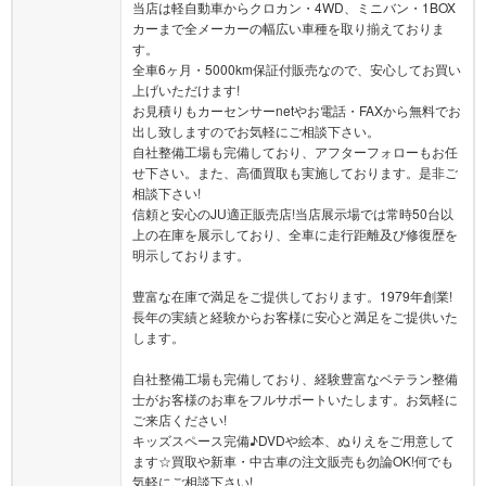
す。
全車6ヶ月・5000km保証付販売なので、安心してお買い
上げいただけます!
お見積りもカーセンサーnetやお電話・FAXから無料でお
出し致しますのでお気軽にご相談下さい。
自社整備工場も完備しており、アフターフォローもお任
せ下さい。また、高価買取も実施しております。是非ご
相談下さい!
信頼と安心のJU適正販売店!当店展示場では常時50台以
上の在庫を展示しており、全車に走行距離及び修復歴を
明示しております。
豊富な在庫で満足をご提供しております。1979年創業!
長年の実績と経験からお客様に安心と満足をご提供いた
します。
自社整備工場も完備しており、経験豊富なベテラン整備
士がお客様のお車をフルサポートいたします。お気軽に
ご来店ください!
キッズスペース完備♪DVDや絵本、ぬりえをご用意して
ます☆買取や新車・中古車の注文販売も勿論OK!何でも
気軽にご相談下さい!