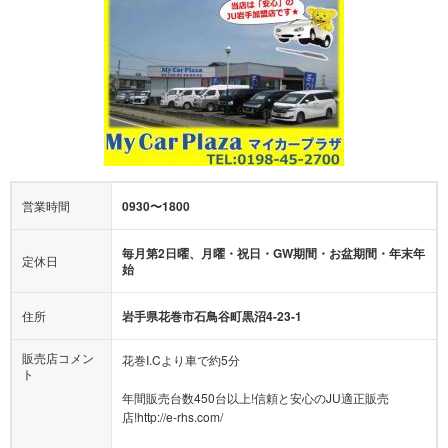
営業時間
0930〜1800
毎月第2日曜、月曜・祝日・GW期間・お盆期間・年末年
定休日
始
住所
岩手県花巻市石鳥谷町黒沼4-23-1
販売店コメン
花巻I.Cより車で約5分
ト
年間販売台数450台以上!信頼と安心のJU適正販売
店!http://e-rhs.com/
当店は軽自動車からクロカン・4WD、ミニバン・1BOX
カーまで全メーカーの幅広い車種を取り揃えておりま