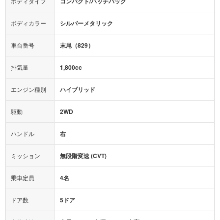
テレビ：
フルセグ
エアバッグ：
4エアバッグ
ボディカラー
シルバーメタリック
映像：
-
衝撃緩和ヘッドレスト
車台番号
末尾（829）
オーディオ：
-
モニター：
-
排気量
1,800cc
ミュージックプレイヤー接続可
ABS
サポカー
エンジン種別
ハイブリッド
後席モニター
1500W給電
アクセル踏み間違い（誤発進）防止装置
駆動
2WD
アダプティブクルーズコントロール
ハンドル
右
ヒルディセントコントロール
オートマチックハイビーム
ミッション
無段階変速 (CVT)
乗車定員
4名
ドア数
5ドア
車体寸法
全長 - mm × 全幅 - mm × 全高 - mm