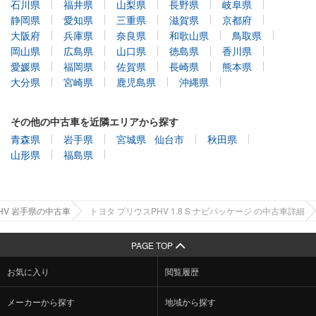
大阪府
兵庫県
奈良県
和歌山県
鳥取県
岡山県
広島県
山口県
徳島県
香川県
愛媛県
福岡県
佐賀県
長崎県
熊本県
大分県
宮崎県
鹿児島県
沖縄県
その他の中古車を近隣エリアから探す
青森県
岩手県
宮城県
仙台市
秋田県
山形県
福島県
HV 岩手県の中古車
トヨタ プリウスPHV 1.8 S ナビパッケージ の中古車詳細
PAGE TOP
お気に入り
閲覧履歴
メーカーから探す
地域から探す
ボディタイプから探す
車ランキングから探す