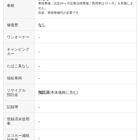
別途、車検整備代が必要です
修復歴
なし
ワンオーナー
−
キャンピング
−
カー
たばこ臭なし
−
福祉車両
−
リサイクル
預託済
(本体価格に含む)
預託金
記録簿
−
登録済未使用
−
車
エコカー減税
−
対象車