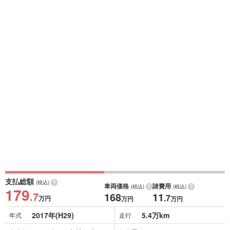
支払総額
(税込)
車両価格
諸費用
(税込)
(税込)
179
.7
168
11
.7
万円
万円
万円
2017年(H29)
5.4万km
年式
走行
シルバーメタリック
車体色
修復歴
なし